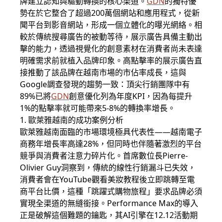
牌建立認知與驅動轉換的核心渠道。
GDN
的獨特優
勢在於它整合了超過200萬個網站和應用程式，從新
聞平台到影音網站，形成一個立體化的曝光網絡。相
較於傳統
搜尋廣告
的被動等待，展示廣告具備主動出
擊的能力，透過視覺化的創意素材在消費者尚未表達
明確需求前就植入品牌印象。高點擊率的展示廣告直
接推動了該品牌在越南市場的市佔率成長，這與
Google
調查發現的趨勢一致：頂尖行銷團隊中有
89%已將
GDN
創意優化列為年度KPI，因為每提升
1%的點擊率就可能帶來5-8%的轉換率增長。
1. 歐萊雅越南的成功案例分析
歐萊雅越南面臨的市場環境極具代表性——越南電子
商務年增長率高達28%，但同時也伴隨著激烈的平台
競爭與消費者注意力碎片化。首席數位長Pierre-
Olivier Guy洞察到，傳統的線性行銷漏斗已失效，
消費者會在
YouTube
觀看美妝教程後立即跳轉至電
商平台比價，這種「跳躍式購物旅程」要求品牌必須
實現全渠道的無縫銜接。Performance Max的導入
正是破解這個難題的鑰匙，其AI引擎在12.12活動期