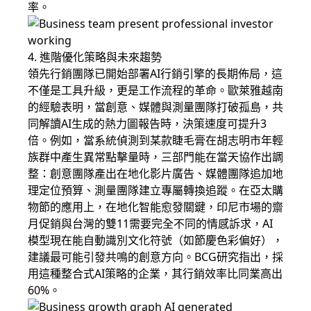
率。
4. 進階優化策略與未來趨勢
領先行銷團隊已開始部署AI行銷引擎的長期佈局，這
不僅是工具升級，更是工作流程的革命。歐萊雅越南
的經驗表明，當創意、媒體與測量團隊打破孤島，共
同解讀AI生成的熱力圖報告時，決策速度可提升3
倍。例如，當系統偵測到某款睫毛膏在胡志明市年輕
族群中產生異常點擊量時，三部門能在當天協作出調
整：創意團隊產出在地化
影片廣告
、媒體團隊追加地
理定位預算、測量團隊建立專屬轉換追蹤。在亞太購
物節的應用上，在地化智能愈發關鍵，印尼市場的齋
月促銷與台灣的雙11需要完全不同的情感訴求，AI
模型現在能自動識別文化符號（如節慶色彩偏好），
建議最可能引發共鳴的創意方向。BCG研究指出，採
用這種整合式AI策略的企業，其行銷效率比同業高出
60%。