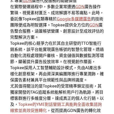
3. 專業
GDN
廣告代投服務的關鍵價值
在實際營運過程中，多數企業常遭遇
GDN
廣告操作
繁瑣、視覺素材匱乏、成效解讀不易等痛點。此時，
委託像Topkee這類專精於
Google多媒體廣告
的技術
團隊便成為明智選擇。Topkee提供全方位的
GDN
廣
告整合服務，涵蓋帳號營運、創意設計至成效評估的
完整解決方案。
Topkee的核心競爭力在於其自主研發的TTO智能行
銷系統，該平台能實現廣告帳號的智慧化管理。透過
自動化流程處理開戶審核、資金儲值與數據監測等環
節，顯著提升廣告投放效率。在視覺創作層面，
Topkee採用人工智慧輔助設計模式，先由AI產出多
樣化創意框架，再由資深美編團隊進行專業潤飾，確
保廣告素材兼具平台規範性與品牌辨識度。
尤其值得關注的是Topkee的受眾精準鎖定技術，其
獨家開發的TAG追蹤系統能解析用戶行為軌跡，將目
標客群進行多維度分層，達成真正的個人化行銷。以
及，
Topkee的YME對話營銷工具能夠全面收集諮詢
線索並高效促進轉化
，從而提高GDN廣告的轉化效