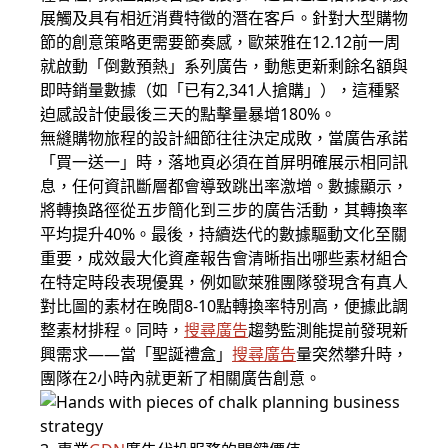
展觸及具有相近消費特徵的潛在客戶。針對大型購物
節的創意策略更需要節奏感，歐萊雅在12.12前一周
就啟動「倒數預熱」系列廣告，動態更新剩餘名額與
即時銷量數據（如「已有2,341人搶購」），這種緊
迫感設計使最後三天的點擊量暴增180%。
無縫購物旅程的設計細節往往決定成敗，當廣告承諾
「買一送一」時，落地頁必須在首屏明確展示相同訊
息，任何資訊斷層都會導致跳出率激增。數據顯示，
將轉換路徑從五步簡化到三步的廣告活動，其轉換率
平均提升40%。最後，持續迭代的數據驅動文化至關
重要，成效最大化資產報告會清晰指出哪些素材組合
在特定時段表現優異，例如歐萊雅團隊發現含有真人
對比圖的素材在晚間8-10點轉換率特別高，便據此調
整素材排程。同時，
搜尋廣告
趨勢監測能提前發現新
興需求——當「聖誕禮盒」
搜尋廣告
量突然攀升時，
團隊在2小時內就更新了相關廣告創意。