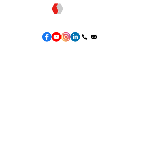
Topkee —— 您的全棧行銷合作夥伴
服務
效益型Google廣告服務
效益型Meta廣告服務
LeadGeneration廣告服務
營銷網頁製作
智能素材優化
產品
Weber Web builder
TTO CDP 營銷歸因
Leadbox 智能獲客
YIS 內容營銷