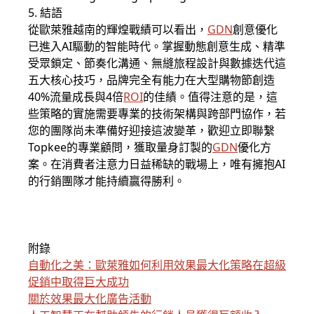
5. 結語
從歐萊雅越南的輝煌戰績可以看出，
GDN
創意優化
已進入AI驅動的智能時代。掌握動態創意生成、精準
受眾鎖定、節奏化溝通、無縫旅程設計與數據迭代這
五大核心技巧，品牌完全有能力在大型購物節創造
40%流量成長與4倍
ROI
的佳績。值得注意的是，這
些策略的實施需要專業的技術架構與跨部門協作，若
您的團隊尚未準備好迎接這波變革，歡迎立即聯繫
Topkee的專業顧問，獲取量身訂製的
GDN
優化方
案。在消費者注意力日益稀缺的戰場上，唯有擁抱AI
的行銷團隊才能持續贏得勝利。
附錄
自動化之美：歐萊雅如何利用效果最大化策略在超級
促銷中取得巨大成功
關於效果最大化廣告活動