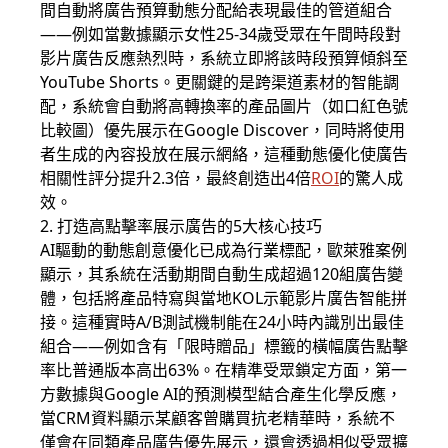
間自動將廣告預算動態分配給表現最佳的管道組合
——例如當數據顯示女性25-34歲受眾在午間時段對
影片廣告
反應熱烈時，系統立即將該時段預算傾斜至
YouTube Shorts
。更關鍵的是跨渠道素材的智能調
配，系統會自動將高轉換率的產品圖片（如口紅色號
比較圖）優先展示在Google Discover，同時將使用
者生成的內容投放在展示網絡，這種動態優化使廣告
相關性評分提升2.3倍，最終創造出4倍
ROI
的驚人成
效。
2. 打造高點擊率展示廣告的5大核心技巧
AI驅動的動態創意優化已成為行業標配，歐萊雅案例
顯示，其系統在活動期間自動生成超過120組廣告變
體，包括將產品特寫與當地KOL示範
影片廣告
智能拼
接。這種實時A/B測試機制能在24小時內識別出最佳
組合——例如含有「限時贈品」標籤的橫幅廣告點擊
率比普通版本高出63%。在精準受眾鎖定方面，第一
方數據與
Google
AI的預測模型結合產生化學反應，
當CRM資料顯示某顧客曾購買抗老精華時，系統不
僅會在同類產品廣告優先展示，還會透過相似受眾擴