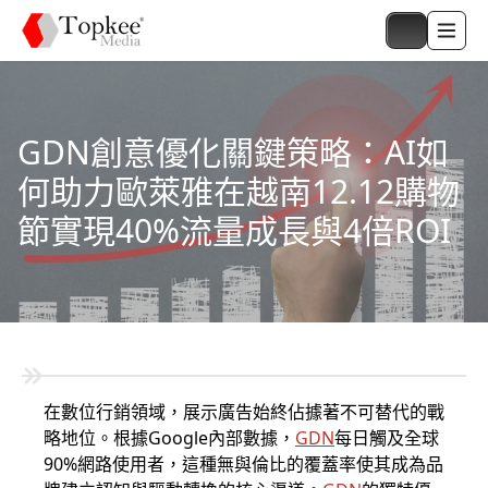
GDN創意優化關鍵策略：AI如
何助力歐萊雅在越南12.12購物
節實現40%流量成長與4倍ROI
在數位行銷領域，展示廣告始終佔據著不可替代的戰
略地位。根據
Google
內部數據，
GDN
每日觸及全球
90%網路使用者，這種無與倫比的覆蓋率使其成為品