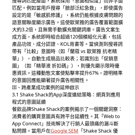
搜尋詞匹配層面，系統採用「意圖相似度」而非字面
匹配。例如當用戶搜尋「臉部泛紅急救」，即使廣告
設定的是「敏感肌修護」，系統仍能根據皮膚問題的
語意關聯度顯示廣告。這使歐萊雅的廣告覆蓋範圍擴
大約3.2倍，且無需手動擴充關鍵詞庫。廣告文案生
成方面，系統即時組合超過120個模組化元素，包括
產品功效、成分認證、KOL背書等。當偵測到搜尋詞
帶有「比較」意圖時（如「蘭蔻 vs 歐萊雅 抗老精
華」），自動生成競品比較表；若識別出「促銷意
圖」（如「精華液 折扣碼」），則優先顯示限時優
惠資訊。這種動態文案使點擊率提升67%，證明精準
的意圖回應能顯著提升廣告相關性。
III、跨產業成功案例的延伸啟示
3.1 Shake Shack的App深度連結策略：網頁到應用
程式的意圖延續
餐飲品牌Shake Shack的案例揭示了一個關鍵洞察：
消費者的購買意圖具有跨平台延續性。其「Web to
App Connect」技術解決了行銷人最頭痛的漏斗斷
點問題。當用戶在
Google SEM
「Shake Shack 優