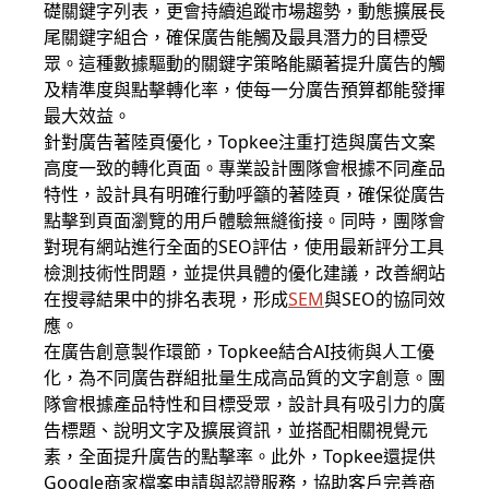
礎關鍵字列表，更會持續追蹤市場趨勢，動態擴展長
尾關鍵字組合，確保廣告能觸及最具潛力的目標受
眾。這種數據驅動的關鍵字策略能顯著提升廣告的觸
及精準度與點擊轉化率，使每一分廣告預算都能發揮
最大效益。
針對廣告著陸頁優化，Topkee注重打造與廣告文案
高度一致的轉化頁面。專業設計團隊會根據不同產品
特性，設計具有明確行動呼籲的著陸頁，確保從廣告
點擊到頁面瀏覽的用戶體驗無縫銜接。同時，團隊會
對現有網站進行全面的SEO評估，使用最新評分工具
檢測技術性問題，並提供具體的優化建議，改善網站
在搜尋結果中的排名表現，形成
SEM
與SEO的協同效
應。
在廣告創意製作環節，Topkee結合AI技術與人工優
化，為不同廣告群組批量生成高品質的文字創意。團
隊會根據產品特性和目標受眾，設計具有吸引力的廣
告標題、說明文字及擴展資訊，並搭配相關視覺元
素，全面提升廣告的點擊率。此外，Topkee還提供
Google商家檔案申請與認證服務，協助客戶完善商