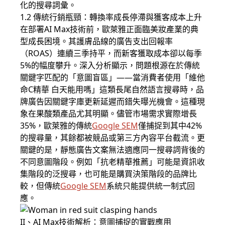
化的搜尋詞彙。
1.2 傳統行銷瓶頸：轉換率成長停滯與獲客成本上升
在部署AI Max技術前，歐萊雅正面臨美妝產業的典
型成長困境。其護膚品線的廣告支出回報率
（ROAS）連續三季持平，而新客獲取成本卻以每季
5%的幅度攀升。深入分析顯示，問題根源在於傳統
關鍵字匹配的「意圖盲區」——當消費者使用「維他
命C精華 白天能用嗎」這類長尾自然語言搜尋時，品
牌廣告因關鍵字庫更新延遲而錯失曝光機會。這種現
象在果酸類產品尤其明顯。儘管市場需求實際增長
35%，歐萊雅的傳統
Google SEM
僅捕捉到其中42%
的搜尋量，其餘都被競品或第三方內容平台截流。更
關鍵的是，靜態廣告文案無法適應同一搜尋詞背後的
不同意圖階段。例如「抗老精華推薦」可能是資訊收
集階段的泛搜尋，也可能是購買決策階段的品牌比
較，但傳統
Google SEM
系統只能提供統一制式回
應。
II、AI Max技術解析：意圖捕捉的實戰應用