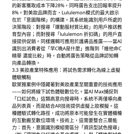
的新客獲取成本下降28%，同時廣告支出回報率提升
8%。對美妝品牌而言，Lululemon模式的最大啟示
在於「意圖階梯」的構建。其系統能識別用戶所處的
決策階段：對搜尋「運動服材質比較」的用戶推送教
育型內容；而對搜尋「lululemon 折扣碼」的用戶直
接提供促銷。同樣邏輯可應用於護膚品推廣——當AI
識別出消費者從「早C晚A是什麼」進階到「維他命C
精華 濃度比較」時，自動將廣告策略從品牌認知轉
向產品轉換。
3.3 美妝產業特殊應用：將試色需求轉化為線上虛擬
體驗觸點
歐萊雅案例中隱藏著對美妝產業至關重要的技術應用
——如何將線下試色體驗數位化。當AI Max捕捉到
「口紅試色」這類高意向搜尋時，系統不再僅導向產
品列表頁，而是結合AR技術提供虛擬上妝模擬。這
種體驗式轉化路徑，成功將原本可能發生在實體櫃檯
的互動搬至數位環境。技術上，這需要整合三層能
力：首先，意圖識別模組需區分「資訊型試色搜尋」