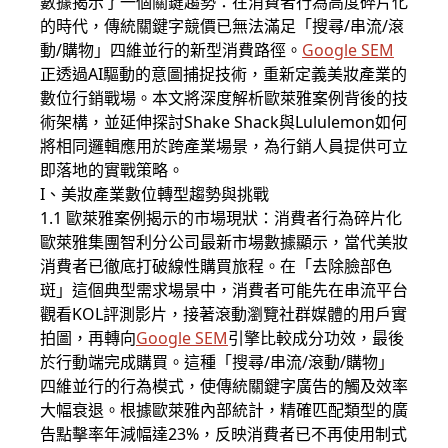
數據揭示了一個關鍵趨勢：在消費者行為高度碎片化
的時代，傳統關鍵字競價已無法滿足「搜尋/串流/滾
動/購物」四維並行的新型消費路徑。
Google SEM
正透過AI驅動的意圖捕捉技術，重新定義美妝產業的
數位行銷戰場。本文將深度解析歐萊雅案例背後的技
術架構，並延伸探討Shake Shack與Lululemon如何
將相同邏輯應用於跨產業場景，為行銷人員提供可立
即落地的實戰策略。
I、美妝產業數位轉型趨勢與挑戰
1.1 歐萊雅案例揭示的市場現狀：消費者行為碎片化
歐萊雅集團智利分公司最新市場數據顯示，當代美妝
消費者已徹底打破線性購買旅程。在「去除臉部色
斑」這個典型需求場景中，消費者可能先在串流平台
觀看KOL評測影片，接著滾動瀏覽社群媒體的用戶實
拍圖，再轉向
Google SEM
引擎比較成分功效，最後
於行動端完成購買。這種「搜尋/串流/滾動/購物」
四維並行的行為模式，使傳統關鍵字廣告的觸及效率
大幅衰退。根據歐萊雅內部統計，精確匹配類型的廣
告點擊率年減幅達23%，反映消費者已不再使用制式