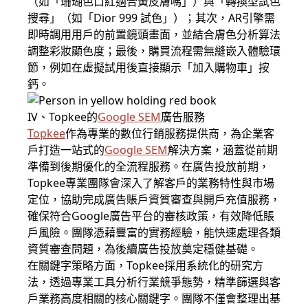
（如「珊瑚色口紅適合黃皮膚嗎」）與「轉換型試色
搜尋」（如「Dior 999 試色」）；其次，AR引擎需
即時調用用戶的前置鏡頭畫面，並結合膚色分析算法
調整彩妝顯色度；最後，購買流程需無縫嵌入體驗環
節，例如在虛擬試用後直接顯示「加入購物車」按
鈣。
IV、Topkee的
Google SEM
廣告服務
Topkee
作為專業的數位行銷服務提供商，為企業客
戶打造一站式的
Google SEM
解決方案，涵蓋從前期
準備到後期優化的全流程服務。在廣告投放前期，
Topkee專業團隊會深入了解客戶的業務特性與市場
定位，協助完成廣告賬戶資質審查與開戶充值服務，
確保符合Google廣告平台的審核政策，有效降低賬
戶風險。團隊憑藉豐富的實務經驗，能快速處理各類
資質審查問題，為後續廣告投放奠定穩健基礎。
在關鍵字策略方面，Topkee採用系統化的研究方
法，透過專業工具分析行業競爭態勢，精準篩選與客
戶業務高度相關的核心關鍵字。團隊不僅會整理出基