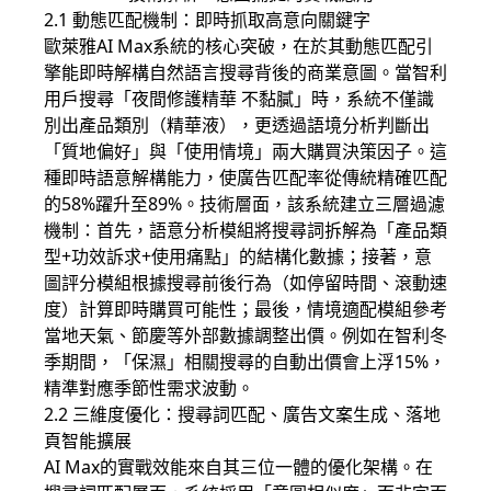
2.1 動態匹配機制：即時抓取高意向關鍵字
歐萊雅AI Max系統的核心突破，在於其動態匹配引
擎能即時解構自然語言搜尋背後的商業意圖。當智利
用戶搜尋「夜間修護精華 不黏膩」時，系統不僅識
別出產品類別（精華液），更透過語境分析判斷出
「質地偏好」與「使用情境」兩大購買決策因子。這
種即時語意解構能力，使廣告匹配率從傳統精確匹配
的58%躍升至89%。技術層面，該系統建立三層過濾
機制：首先，語意分析模組將搜尋詞拆解為「產品類
型+功效訴求+使用痛點」的結構化數據；接著，意
圖評分模組根據搜尋前後行為（如停留時間、滾動速
度）計算即時購買可能性；最後，情境適配模組參考
當地天氣、節慶等外部數據調整出價。例如在智利冬
季期間，「保濕」相關搜尋的自動出價會上浮15%，
精準對應季節性需求波動。
2.2 三維度優化：搜尋詞匹配、廣告文案生成、落地
頁智能擴展
AI Max的實戰效能來自其三位一體的優化架構。在