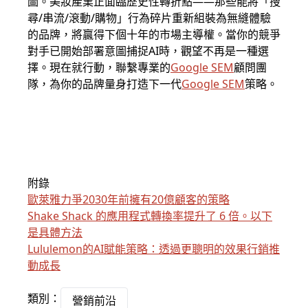
圖。美妝產業正面臨歷史性轉折點——那些能將「搜
尋/串流/滾動/購物」行為碎片重新組裝為無縫體驗
的品牌，將贏得下個十年的市場主導權。當你的競爭
對手已開始部署意圖捕捉AI時，觀望不再是一種選
擇。現在就行動，聯繫專業的
Google SEM
顧問團
隊，為你的品牌量身打造下一代
Google SEM
策略。
附錄
歐萊雅力爭2030年前擁有20億顧客的策略
Shake Shack 的應用程式轉換率提升了 6 倍。以下
是具體方法
Lululemon的AI賦能策略：透過更聰明的效果行銷推
動成長
類別：
營銷前沿