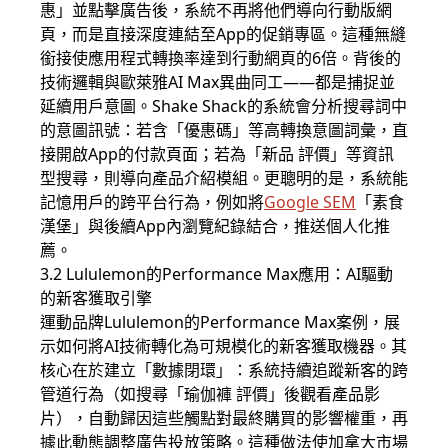
惠」並點擊廣告後，系統不再將他們導向行動版網
頁，而是直接深度連結至App的促銷專區。這種無縫
銜接使應用程式轉換率達到行動網頁的6倍。背後的
技術邏輯與歐萊雅AI Max異曲同工——都是捕捉並
延續用戶意圖。Shake Shack的系統會分析搜尋詞中
的意圖訊號：若含「優惠碼」等高轉換意圖詞彙，直
接開啟App的付款頁面；若為「新品 評價」等資訊
型搜尋，則導向產品介紹模組。更聰明的是，系統能
記憶用戶的跨平台行為，例如將
Google SEM
「素食
漢堡」與後續App內瀏覽紀錄結合，推送個人化推
薦。
3.2 Lululemon的Performance Max應用：AI驅動
的新客獲取引擎
運動品牌Lululemon的Performance Max案例，展
示如何將AI技術轉化為可規模化的新客獲取機器。其
核心在於建立「數據閉環」：系統持續追蹤新客的跨
管道行為（如搜尋「瑜伽褲 評價」後觀看產品影
片），自動歸因這些觸點對最終購買的影響權重，再
據此動態調整廣告投放策略。這種做法使加拿大市場