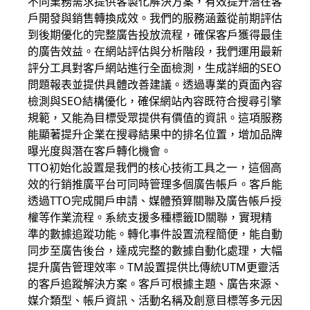
不同業務需求提供客製化解決方案，有效提升潛在客
戶開發與銷售轉換成效。我們的服務涵蓋從前期評估
到後期優化的完整廣告投放流程，確保客戶獲得最佳
的廣告效益。在網站評估與分析階段，我們運用最新
評分工具對客戶網站進行全面檢測，生成詳細的SEO
問題報表並提供具體改善建議。透過專業的頁面內容
檢測與SEO結構優化，確保網站內容既符合搜尋引擎
規範，又能為目標受眾提供有價值的資訊。這項服務
能顯著提升企業在搜尋結果中的排名位置，增加品牌
曝光度與潛在客戶轉化機會。
TTO初始化設置是我們的核心技術工具之一，這個高
效的行銷推廣平台可同時管理多個廣告帳戶。客戶能
透過TTO完成開戶申請、媒體預算關聯及廣告帳戶授
權等作業流程。系統支援多種標籤ID關聯，實現精
準的數據追蹤功能。轉化事件設置流程簡便，能自動
同步至廣告後台，達成完整的數據自動化處理，大幅
提升廣告管理效率。TM設置提供比傳統UTM更靈活
的客戶追蹤解決方案。客戶可根據主題、廣告來源、
媒介類型、帳戶資訊、活動名稱及創意目標等多元因