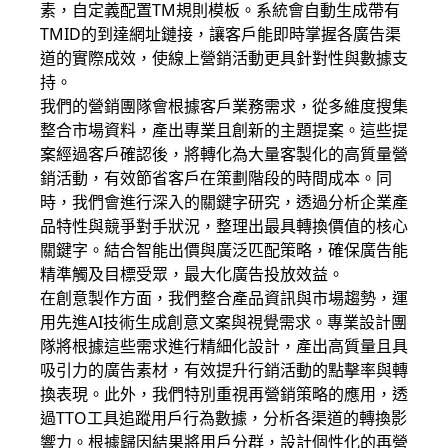
素，自定義配置TM規則模板。系統會自動生成帶有
TMID的到達網址鏈接，讓客戶能即時掌握各廣告渠
道的實際成效，使線上營銷活動更具針對性與數據支
持。
我們的營銷團隊會根據客戶業務需求，從多維度搜集
整合市場資料，產出專業且創新的主題提案。這些提
案經過客戶確認後，將轉化為大量客製化的高質量營
銷活動，有效節省客戶在策劃階段的時間成本。同
時，我們會進行深入的關鍵字研究，透過分析企業產
品特性與競爭對手狀況，整理出最具轉換價值的核心
關鍵字。結合智能出價與廣泛匹配策略，確保廣告能
精準觸及目標受眾，最大化廣告投放效益。
在創意製作方面，我們整合產品資訊與市場趨勢，運
用先進AI技術生成創意文案與視覺需求。專業設計團
隊將根據這些需求進行精細化設計，產出高質量且具
吸引力的廣告素材，有效提升行銷活動的點擊率與轉
換表現。此外，我們特別重視再營銷策略的應用，透
過TTO工具追蹤用戶行為數據，分析各渠道的轉換影
響力。根據歸因結果將用戶分群，設計個性化的再營