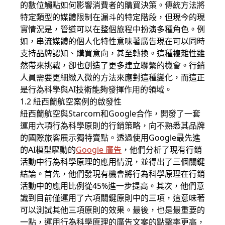
的數位觸點如何影響消費者的購買決策。傳統方法將
特定類型的媒體限制在漏斗的特定階段，但現今的現
實情況是，管道可以在整個旅程中扮演多種角色。例
如，串流媒體的個人化特性意味著廣告現在可以同時
支持品牌認知、購買意向，甚至轉換。這種複雜性雖
然帶來挑戰，卻也創造了更多建立聯繫的機會。行銷
人員需要更細緻入微的方法來應對這種變化，而這正
是行為科學與AI技術能夠發揮作用的領域。
1.2 紐西蘭航空案例的啟發性
紐西蘭航空與Starcom和Google合作，開發了一套
運用六項行為科學原則的行銷策略，向不熟悉其品牌
的國際旅客展示獨特賣點。透過使用Google最先進
的AI模型驅動的
Google 廣告
，他們分析了現有行銷
活動中行為科學原理的應用情況，並得出了三個關鍵
結論。首先，他們發現有機會將行為科學原理在行銷
活動中的應用比例從45%進一步提高。其次，他們意
識到目前僅運用了六項關鍵原則中的三項，這意味著
可以測試其他三項原則的效果。最後，也是最重要的
一點，運用行為科學原理的廣告文案的點擊率更高，