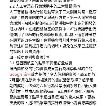
直覺和猜測，基於數據做出明智決策。
2.2 人工智慧在行銷活動中的三大關鍵洞察
人工智慧技術為行銷活動帶來了三大關鍵洞察，徹底
改變了廣告策略的制定與執行方式。第一大洞察是機
會識別，AI能夠精確指出行銷活動中尚未充分開發的
潛力領域。在紐西蘭航空的案例中，AI分析顯示他們
僅運用了45%的行為科學原理應用比例，這意味著存
在顯著的改進空間。這種機會識別能力使行銷人員能
夠專注於最具提升潛力的領域，避免在效果已達瓶頸
的策略上浪費資源。
III、成功案例與實證分析
3.1 紐西蘭航空的點擊率與預訂量成長
紐西蘭航空的行銷實驗成果為行為科學與AI結合的
Google 廣告
效力提供了令人信服的實證。該公司於
7月至8月在澳洲市場進行的測試活動取得了超乎預
期的成功。透過將六項行為科學原則系統性地融入廣
告創意，並由AI驅動的Gemini工具進行優化，紐西
蘭航空實現了點擊率超出目標3倍的驚人成果。更為
重要的是，這種點擊率的提升直接轉化為實際業務成