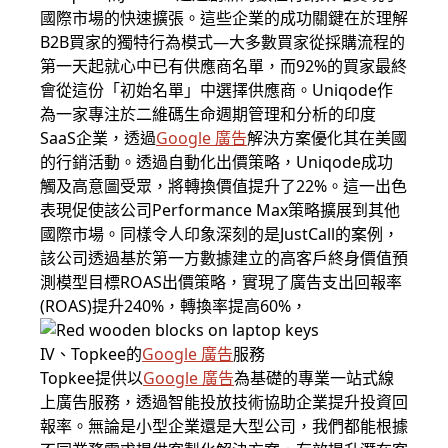
國際市場的快速擴張。這些企業的成功關鍵在於理解
B2B買家的獨特行為模式—大多數買家從採購流程的
第一天起就心中已有供應商名單，而92%的買家最終
會從這份「初始名單」中選擇供應商。Uniqode作
為一家專注於二維碼生命週期管理和分析的印度
SaaS企業，透過
Google 廣告
解決方案優化其在美國
的行銷活動。透過自動化出價策略，Uniqode成功
觸及高意圖受眾，將轉換價值提升了22%。這一出色
表現促使該公司Performance Max策略擴展到其他
國際市場。同樣令人印象深刻的是JustCall的案例，
該公司透過基於第一方數據建立的高客戶終身價值預
測模型目標ROAS出價策略，實現了廣告支出回報率
(ROAS)提升240%，轉換率提高60%，
IV、Topkee的
Google 廣告
服務
Topkee提供以
Google 廣告
為基礎的專業一站式線
上廣告服務，透過智能投放技術協助企業提升投資回
報率。無論是小型企業還是大型公司，我們都能根據