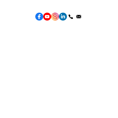
Topkee —— 您的全棧行銷合作夥伴
服務
效益型Google廣告服務
效益型Meta廣告服務
LeadGeneration廣告服務
營銷網頁製作
智能素材優化
產品
Weber Web builder
TTO CDP 營銷歸因
Leadbox 智能獲客
YIS 內容營銷
YME 對話營銷