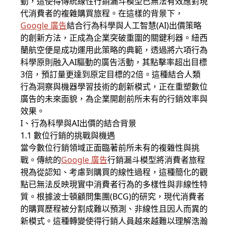
動，這使得傳統線性行銷漏斗模型已無法有效應對現
代消費者的複雜購買旅程。在這樣的背景下，
Google 廣告
結合行為科學與人工智慧(AI)出價策略
的創新方法，正成為企業突破重圍的關鍵利器。紐西
蘭航空便是成功運用此策略的典範，透過將六項行為
科學原則融入AI驅動的廣告活動，其點擊率超出目標
3倍，預訂量更達到原定目標的2倍。這種結合人類
行為洞察與機器學習技術的創新模式，正在重塑數位
廣告的未來面貌，為企業開創前所未有的行銷效率與
效果。
I、行為科學與AI出價的結合背景
1.1 數位行銷的挑戰與機遇
當今數位行銷領域正面臨著前所未有的複雜性與挑
戰。傳統的
Google 廣告
行銷漏斗模型將消費者旅程
視為從認知、考慮到購買的線性過程，這種簡化的觀
點已無法反映現實中消費者行為的多樣性與非線性特
質。根據波士頓顧問集團(BCG)的研究，現代消費者
的購買歷程被分割成難以預測、非線性且因人而異的
新模式。這種轉變使得行銷人員越來越難以理解浩瀚