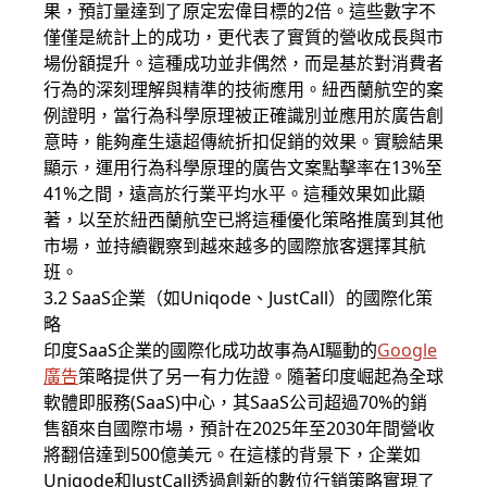
果，預訂量達到了原定宏偉目標的2倍。這些數字不
僅僅是統計上的成功，更代表了實質的營收成長與市
場份額提升。這種成功並非偶然，而是基於對消費者
行為的深刻理解與精準的技術應用。紐西蘭航空的案
例證明，當行為科學原理被正確識別並應用於廣告創
意時，能夠產生遠超傳統折扣促銷的效果。實驗結果
顯示，運用行為科學原理的廣告文案點擊率在13%至
41%之間，遠高於行業平均水平。這種效果如此顯
著，以至於紐西蘭航空已將這種優化策略推廣到其他
市場，並持續觀察到越來越多的國際旅客選擇其航
班。
3.2 SaaS企業（如Uniqode、JustCall）的國際化策
略
印度SaaS企業的國際化成功故事為AI驅動的
Google
廣告
策略提供了另一有力佐證。隨著印度崛起為全球
軟體即服務(SaaS)中心，其SaaS公司超過70%的銷
售額來自國際市場，預計在2025年至2030年間營收
將翻倍達到500億美元。在這樣的背景下，企業如
Uniqode和JustCall透過創新的數位行銷策略實現了