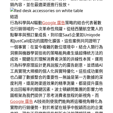
銷內容，並在最適渠道進行投放。
結語
行為科學與AI驅動
Google 廣告
策略的結合代表著數
位行銷領域的一次革命性飛躍。從紐西蘭航空驚人的
點擊率與預訂量成長，到印度SaaS企業如Uniqode
和JustCall成功的國際化擴張，這些案例共同證明了
一個事實：在當今複雜的數位環境中，結合人類行為
洞察與機器學習技術的策略能夠產生遠超傳統方法的
成效。關鍵在於理解消費者決策的非線性本質，運用
行為科學原理設計更具說服力的廣告創意，並透過AI
工具實現大規模的個人化與實時優化。這些成功案例
也凸顯了數據整合的重要性—無論是第一方數據的深
度利用，還是跨渠道效果的精準測量，都是提升廣告
支出回報率的關鍵因素。波士頓顧問集團的影響力地
圖框架為我們提供了思考消費者旅程的新視角，而
Google 廣告
AI技術則使我們能夠將這種視角轉化為
實際的行銷優勢。對於希望在競爭中脫穎而出的企業