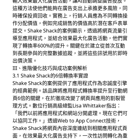
輸入效果最大化廣告活動，讓AI自動調整廣告投放。
這種方法使他們能夠在廣告支出上承擔更多風險，同
時確保投資回收。實務上，行銷人員應為不同轉換操
作分配價值，例如完成銷售的價值高於潛在客戶表單
提交。Shake Shack的案例顯示，透過將網頁流量引
導至應用程式，並結合效果最大化廣告活動，他們實
現了轉換率600%的提升。關鍵在於建立從首次互動
到長期參與的完整數據追蹤，並將這些訊號用於即時
出價決策。
III、進階優化技巧與成功案例解析
3.1 Shake Shack的6倍轉換率實證
Shake Shack的案例提供了應用程式作為忠誠度引擎
的經典範例。該品牌將應用程式轉換率提升至行動網
頁6倍的關鍵，在於徹底改變了網頁與應用的割裂管
理方式。數位行銷高級總監Lisa Whittaker指出：
「我們以前將應用程式和網站分開處理。現在它們可
以協同工作。」透過Web to App Connect技術，
Shake Shack將網頁內容深度連結到相關應用程式頁
面，在效果最大化廣告支持下，一次性訪問轉化為重