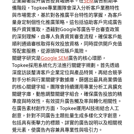
企業顯著提升廣告投資報酬率。在
SEM
廣告前期準
備階段，Topkee專業團隊會深入分析客戶業務特性
與市場需求，基於對各推廣平台特性的掌握，為客戶
量身定制個性化推廣策略。這包括協助客戶完成廣告
賬戶資質獲取，憑藉對Google等廣告平台審查政策
的深刻理解，由專人負責資質審查流程，確保客戶能
順利通過審核取得有效投放資格，同時提供開戶充值
等配套服務，從源頭降低賬戶風險。
關鍵字研究是
Google SEM
廣告的核心環節，
Topkee採用系統化方法進行關鍵字規劃。首先透過
深度訪談釐清客戶企業定位與產品特質，再結合競爭
對手分析與行業關鍵字數據庫，篩選出最具商業價值
的核心關鍵字組。團隊會持續運用專業分析工具擴充
關鍵字庫，動態調整關鍵字組合，確保廣告投放的精
準度與時效性，有效提升廣告觸及率與轉化相關性。
在廣告素材創作方面，Topkee運用AI技術結合人工
創意，針對不同廣告主題批量生成多樣化文字創意，
包括具有衝擊力的標題、詳實的廣告說明以及相關視
覺元素，使廣告內容兼具專業性與吸引力。