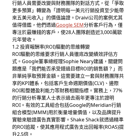
行銷人員需要改變與財務團隊的對話方式，從「爭取
更多預算」轉變為「證明每一美元行銷投資至少能帶
來五美元收入」的價值論證。Draivi公司的案例尤其
值得借鑑，他們透過
Google SEM
分析客戶行為，僅
專注於最賺錢的客戶，使28人團隊創造近3,000萬歐
元年營收。
1.2 投資報酬率(ROI)驅動的思維轉變
ROI驅動的思維要求行銷人員徹底改變績效評估方
式。Google董事總經理Sophie Neary建議，關鍵問
題應是「我們能否承受錯過目標ROI的銷售額？」而
非單純爭取預算金額。這需要建立一套與財務團隊共
享的KPI體系，包括客戶生命週期價值(CLV)、邊際
ROI和整體盈利能力等財務相關指標。實務上，77%
的行銷分析專業人士表示過去兩年更專注於證明
ROI。有效的工具組合包括Google的Meridian行銷
組合模型(MMM)用於衡量增量價值，以及品牌提升
實驗來驗證廣告真實影響。Shake Shack就透過精準
的ROI追蹤，使其應用程式廣告支出回報率(ROAS)提
升2.5倍。