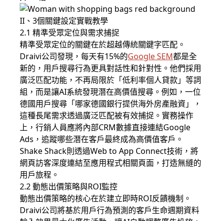
II、3個關鍵設定實戰教學
2.1 精準受眾定位與需求捕捉
精準受眾定位的關鍵在於超越傳統關鍵字匹配。
Draivi公司發現，每天有15%的
Google SEM
都是全
新的，用戶搜尋行為更具對話性和針對性。他們採用
廣泛匹配功能，不再局限於「低利率個人貸款」等詞
組，而是讓AI系統發現潛在高價值搜尋。例如，一位
德國用戶搜尋「哪家德國銀行提供海外房產融資」，
這種長尾需求透過廣泛匹配被有效捕捉。實務操作
上，行銷人員應將內部CRM數據直接連結Google
Ads，追蹤哪些潛在客戶最終成為高價值客戶。
Shake Shack則透過Web to App Connect技術，將
網頁訪客深度連結至應用程式相關頁面，打造無縫的
用戶旅程。
2.2 動態出價策略與ROI監控
動態出價策略的核心在於建立即時ROI反饋機制。
Draivi公司將基於用戶行為預測的客戶生命週期資料