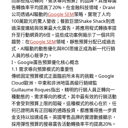
而那些成功轉向「需求導向預算」的品牌，其搜尋廣
告轉換率平均提高了20%。在金融科技領域，Draivi
公司透過AI驅動的
Google SEM
策略，實現了人均
100萬歐元的驚人營收；餐飲巨頭Shake Shack則透
過深度連結與效果最大化廣告，將應用程式轉換率提
升至行動網頁的6倍。這些成功案例揭示了一個共同
趨勢：在
Google SEM
領域，靜態預算分配已成過去
式，AI驅動的動態優化與ROI思維正成為新一代行銷
人員的核心競爭力。
I、Google廣告預算優化核心概念
1.1 需求導向預算模式的重要性
傳統固定預算模式正面臨前所未有的挑戰。Google
Cloud歐洲、中東和非洲地區高級行銷總監
Guillaume Roques指出，精明的行銷人員正轉向一
種動態的、需求導向的模式，其中最有效的行銷活動
不會受到預算上限的阻礙。這種模式的核心在於，任
何已證明具有正回報的通路投資，都應獲得進一步資
金支持以加速成長。英國零售品牌的實證數據顯示，
採用彈性預算的搜尋廣告活動轉換率平均提高20%。