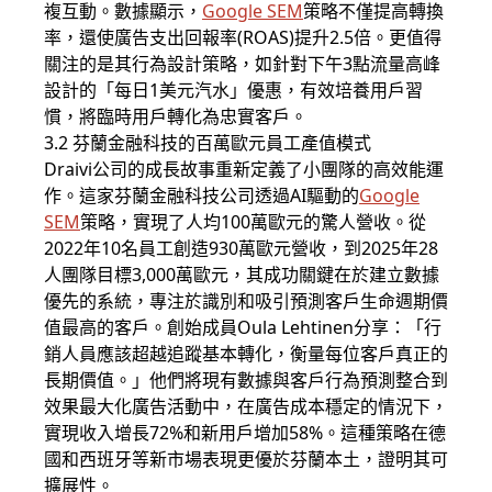
複互動。數據顯示，
Google SEM
策略不僅提高轉換
率，還使廣告支出回報率(ROAS)提升2.5倍。更值得
關注的是其行為設計策略，如針對下午3點流量高峰
設計的「每日1美元汽水」優惠，有效培養用戶習
慣，將臨時用戶轉化為忠實客戶。
3.2 芬蘭金融科技的百萬歐元員工產值模式
Draivi公司的成長故事重新定義了小團隊的高效能運
作。這家芬蘭金融科技公司透過AI驅動的
Google
SEM
策略，實現了人均100萬歐元的驚人營收。從
2022年10名員工創造930萬歐元營收，到2025年28
人團隊目標3,000萬歐元，其成功關鍵在於建立數據
優先的系統，專注於識別和吸引預測客戶生命週期價
值最高的客戶。創始成員Oula Lehtinen分享：「行
銷人員應該超越追蹤基本轉化，衡量每位客戶真正的
長期價值。」他們將現有數據與客戶行為預測整合到
效果最大化廣告活動中，在廣告成本穩定的情況下，
實現收入增長72%和新用戶增加58%。這種策略在德
國和西班牙等新市場表現更優於芬蘭本土，證明其可
擴展性。