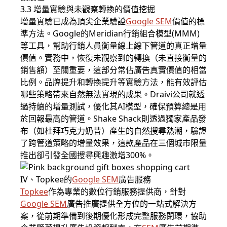
3.3 增量實驗與未觀察轉換的價值挖掘
增量實驗已成為頂尖企業驗證
Google SEM
價值的標
準方法。Google的Meridian行銷組合模型(MMM)
等工具，幫助行銷人員衡量線上線下管道的真正增量
價值。實務中，恢復未觀察到的轉換（未直接衡量的
銷售額）至關重要，這部分常佔廣告真實價值的相當
比例。品牌提升和轉換提升等實驗方法，能有效評估
哪些策略帶來自然無法實現的成果。Draivi公司就透
過持續的增量測試，優化其AI模型，確保預算總是用
於回報最高的管道。Shake Shack則透過獨家產品發
布（如杜拜巧克力奶昔）產生的自然搜尋熱潮，驗證
了跨管道策略的增量效果，這款產品在三個城市限量
推出卻引發全國搜尋興趣激增300%。
IV、Topkee的
Google SEM
廣告服務
Topkee
作為專業的數位行銷服務提供商，針對
Google SEM
廣告推廣提供全方位的一站式解決方
案，從前期準備到後期優化形成完整服務閉環，協助