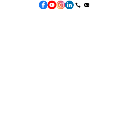
服務
效益型Google廣告服務
效益型Meta廣告服務
LeadGeneration廣告服務
營銷網頁製作
智能素材優化
產品
Weber Web builder
TTO CDP 營銷歸因
Leadbox 智能獲客
YIS 內容營銷
YME 對話營銷
Topkee