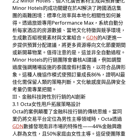
2.2 Minor Hotels：個人化廣告素材生成與預算優化
Minor Hotels的成功關鍵在於AI解決了跨國酒店集
團的兩難困境：標準化效率與本地化相關性如何兼
得。透過旅遊專用Performance Max，系統自動分
析每家酒店的房源數據、當地文化特徵與競爭環境，
生成數百組視覺素材與文案組合。
GDN
的AI更進一
步提供預算分配建議，將更多資源導向文化節慶期間
或新開幕物業。值得注意的是，這並非全自動過程。
Minor Hotels的行銷團隊會審核AI建議，例如調整
過度強調賭場設施的泰國度假村廣告，以符合品牌形
象。這種人機協作模式使預訂量成長86%，證明AI最
佳化需保留人類的策略判斷。文化敏感度與品牌安全
考量仍需專業把關。
III、金融科技跨性別行銷的AI創新
3.1 Octa女性用戶拓展策略設計
Octa的案例顛覆了金融科技行銷的傳統思維。當同
業仍將交易平台定位為男性主導領域時，Octa透過
GDN
數據發現南非市場的特殊性——44%金融興趣
人群為女性，且50%家庭由女性主導。這促使團隊重