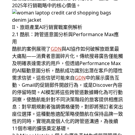
2025年行銷戰略中的核心價值。
II、旅遊產業AI行銷實戰案例解析
2.1 酷航：跨管道意圖分析與Performance Max應
用
酷航的案例展現了
GDN
與AI協作如何破解旅遊業最
大痛點——消費者意圖碎片化。傳統搜尋廣告僅能觸
及明確表達需求的用戶，但透過Performance Max
的AI驅動意圖分析，酷航成功識別出潛在客戶的隱性
需求信號。這些信號可能來自
GDN
中的展示廣告互
動、Gmail的促銷郵件開啟行為，或是Discover內容
的停留時間。AI模型將這些跨管道數據轉化為可行動
洞察，使酷航能針對不同決策階段的旅客提供相應訊
息：對早期規劃者強調價格優勢，對即將預訂者突出
座位選擇。這種動態適配策略使酷航在保持品牌一致
性的同時，實現高度個人化的跨管道溝通，為後續
11個市場的擴張奠定基礎。