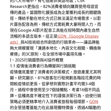
的八大市場中，有七個是非英語地區；CSA
Research更指出，82%消費者傾向購買使用母語宣
傳的產品。當國際化擴張成為企業獲利成長的關鍵路
徑，傳統手動在地化方式已無法滿足市場需求。以影
片廣告配音為例，傳統方式需耗費大量時間人力，而
現在Google AI影片配音工具能在短時間內產生自然
流暢的多語言版本。這正是
GDN
（
Google Display
ads
）
與AI技術結合所創造的行銷革命——讓品牌能
夠大規模實現「溝通本地化、內容文化相關、轉換無
摩擦」的3C原則，在全球市場中贏得先機。
I、2025行銷趨勢與AI協作概覽
1.1 疫情後消費者行為轉變與行銷挑戰
疫情徹底重塑了消費者的決策模式，旅遊產業尤其明
顯。研究顯示，81%旅客在行程規劃各階段花費的時
間較疫情前更長，從夢想到實際計畫平均需3-4個
月，過程中會使用至少7個接觸點、考慮16個不同品
牌。這種高度不確定性下的謹慎決策行為，迫使行銷
策略必須更精準地介入消費者旅程每個環節。
GDN
的全管道覆蓋能力在此展現獨特價值，透過AI驅動的