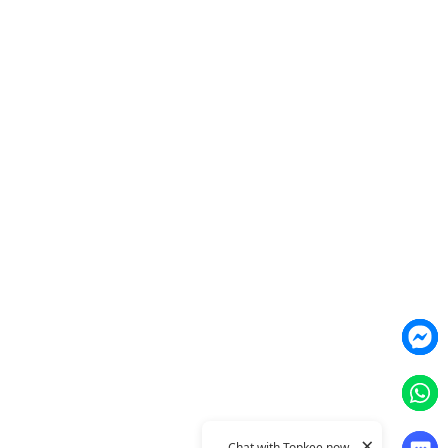
營銷網頁製作
智能素材優化
產品
Weber Web builder
TTO CDP 營銷歸因
Leadbox 智能獲客
YIS 內容營銷
YME 對話營銷
Topkee
關於我們
聯絡我們
Topkee動態
Topkee理念
隱私政策
×
Chat with Topkee now