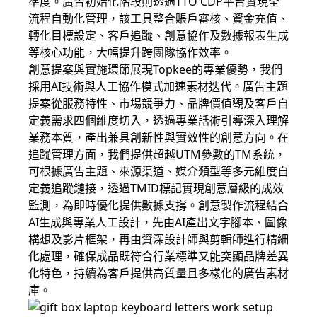
準度。廣告初始化階段則透過TTO CDP平台實現全
流程自動化管理，該工具整合賬戶審核、資金充值、
轉化目標設定、客戶追蹤、創意協作及數據報表生成
等核心功能，大幅提升跨團隊協作效率。
創意提案與實施環節展現Topkee的專業優勢，我們
採用AI技術與人工協作模式加速素材迭代。廣告主題
提案從服務特性、市場競爭力、品牌價值觀及客戶自
定義需求四個維度切入，透過專業話術引導深入理解
業務本質，產出兼具創新性與實效性的創意方向。在
追蹤管理方面，我們提供超越UTM參數的TM系統，
可根據廣告主題、來源渠道、媒介類型等多元維度自
定義追蹤鏈接，透過TMID標記實現創意層級的成效
監測，為即時優化提供數據支撐。創意製作流程結合
AI生成與專業人工設計，先由AI產出文字腳本、圖像
構想及影片框架，再由資深設計師與剪輯師進行精細
化處理，確保成品既符合行業標準又能突顯品牌差異
化特色，持續為客戶提供高質量且多樣化的廣告素材
庫。