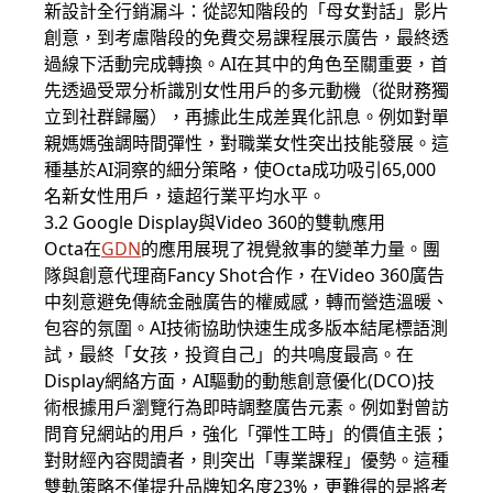
新設計全行銷漏斗：從認知階段的「母女對話」影片
創意，到考慮階段的免費交易課程展示廣告，最終透
過線下活動完成轉換。AI在其中的角色至關重要，首
先透過受眾分析識別女性用戶的多元動機（從財務獨
立到社群歸屬），再據此生成差異化訊息。例如對單
親媽媽強調時間彈性，對職業女性突出技能發展。這
種基於AI洞察的細分策略，使Octa成功吸引65,000
名新女性用戶，遠超行業平均水平。
3.2 Google Display與Video 360的雙軌應用
Octa在
GDN
的應用展現了視覺敘事的變革力量。團
隊與創意代理商Fancy Shot合作，在Video 360廣告
中刻意避免傳統金融廣告的權威感，轉而營造溫暖、
包容的氛圍。AI技術協助快速生成多版本結尾標語測
試，最終「女孩，投資自己」的共鳴度最高。在
Display網絡方面，AI驅動的動態創意優化(DCO)技
術根據用戶瀏覽行為即時調整廣告元素。例如對曾訪
問育兒網站的用戶，強化「彈性工時」的價值主張；
對財經內容閱讀者，則突出「專業課程」優勢。這種
雙軌策略不僅提升品牌知名度23%，更難得的是將考