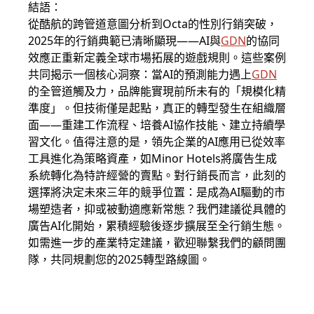
結語：
從酷航的跨管道意圖分析到Octa的性別行銷突破，
2025年的行銷典範已清晰顯現——AI與
GDN
的協同
效應正重新定義全球市場拓展的遊戲規則。這些案例
共同揭示一個核心洞察：當AI的預測能力遇上
GDN
的全管道觸及力，品牌能實現前所未有的「規模化精
準度」。但技術僅是起點，真正的轉型發生在組織層
面——重建工作流程、培養AI協作技能、建立持續學
習文化。值得注意的是，領先企業的AI應用已從效率
工具進化為策略資產，如Minor Hotels將廣告生成
系統轉化為特許經營的賣點。對行銷長而言，此刻的
選擇將決定未來三年的競爭位置：是成為AI驅動的市
場塑造者，抑或被動適應新常態？我們建議從具體的
廣告AI化開始，累積經驗後逐步擴展至全行銷生態。
如需進一步的產業特定建議，歡迎聯繫我們的顧問團
隊，共同規劃您的2025轉型路線圖。