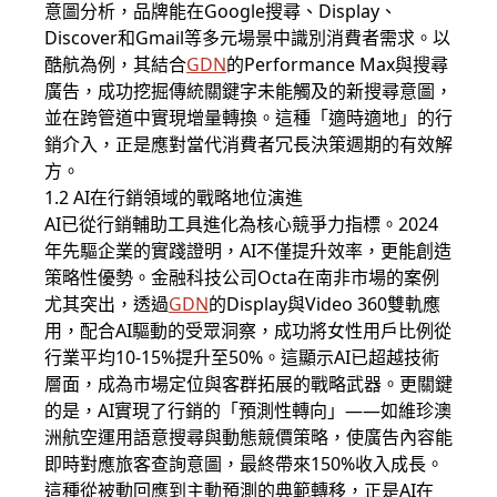
意圖分析，品牌能在Google搜尋、Display、
Discover和Gmail等多元場景中識別消費者需求。以
酷航為例，其結合
GDN
的Performance Max與搜尋
廣告，成功挖掘傳統關鍵字未能觸及的新搜尋意圖，
並在跨管道中實現增量轉換。這種「適時適地」的行
銷介入，正是應對當代消費者冗長決策週期的有效解
方。
1.2 AI在行銷領域的戰略地位演進
AI已從行銷輔助工具進化為核心競爭力指標。2024
年先驅企業的實踐證明，AI不僅提升效率，更能創造
策略性優勢。金融科技公司Octa在南非市場的案例
尤其突出，透過
GDN
的Display與Video 360雙軌應
用，配合AI驅動的受眾洞察，成功將女性用戶比例從
行業平均10-15%提升至50%。這顯示AI已超越技術
層面，成為市場定位與客群拓展的戰略武器。更關鍵
的是，AI實現了行銷的「預測性轉向」——如維珍澳
洲航空運用語意搜尋與動態競價策略，使廣告內容能
即時對應旅客查詢意圖，最終帶來150%收入成長。
這種從被動回應到主動預測的典範轉移，正是AI在