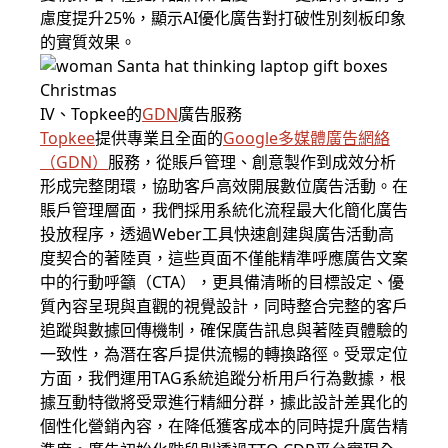
慮度提升25%，顯示AI優化廣告對打破性別刻板印象
的實質效果。
IV、Topkee的
GDN
廣告服務
Topkee
提供專業且全面的
Google多媒體廣告
網絡
（
GDN
）
服務，從賬戶管理、創意製作到成效分析
形成完整閉環，協助客戶高效開展數位廣告活動。在
賬戶管理層面，我們採用系統化流程最大化簡化廣告
投放程序，透過Weber工具快速創建與廣告活動高
度契合的著陸頁，這些頁面不僅能精準呼應廣告文案
中的行動呼籲（CTA），更具備清晰的目標設定、優
質內容呈現與直觀的視覺設計，同時整合完整的客戶
追蹤與數據回傳機制，確保廣告訊息與著陸頁體驗的
一致性，為潛在客戶提供流暢的轉換路徑。受眾定位
方面，我們運用TAG系統追蹤分析用戶行為數據，根
據互動特徵將受眾進行精細分群，據此設計差異化的
個性化營銷內容，在降低獲客成本的同時提升廣告精