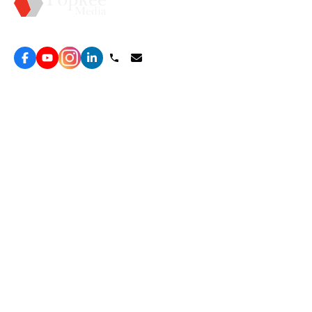
Topkee —— 您的全棧行銷合作夥伴
服務
效益型Google廣告服務
營銷增長方案
效益型Meta廣告服務
免費營銷診斷
LeadGeneration廣告服務
網站轉化提升
線索增長引擎
ROAS 分析
廣告效益管理
自然流量增長
ROAS提升
客戶留存營銷