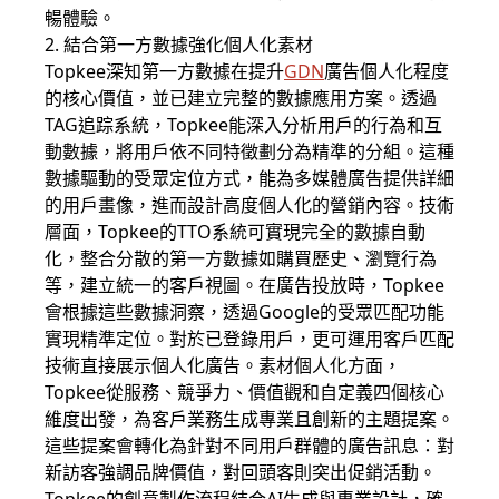
暢體驗。
2. 結合第一方數據強化個人化素材
Topkee深知第一方數據在提升
GDN
廣告個人化程度
的核心價值，並已建立完整的數據應用方案。透過
TAG追踪系統，Topkee能深入分析用戶的行為和互
動數據，將用戶依不同特徵劃分為精準的分組。這種
數據驅動的受眾定位方式，能為多媒體廣告提供詳細
的用戶畫像，進而設計高度個人化的營銷內容。技術
層面，Topkee的TTO系統可實現完全的數據自動
化，整合分散的第一方數據如購買歷史、瀏覽行為
等，建立統一的客戶視圖。在廣告投放時，Topkee
會根據這些數據洞察，透過Google的受眾匹配功能
實現精準定位。對於已登錄用戶，更可運用客戶匹配
技術直接展示個人化廣告。素材個人化方面，
Topkee從服務、競爭力、價值觀和自定義四個核心
維度出發，為客戶業務生成專業且創新的主題提案。
這些提案會轉化為針對不同用戶群體的廣告訊息：對
新訪客強調品牌價值，對回頭客則突出促銷活動。