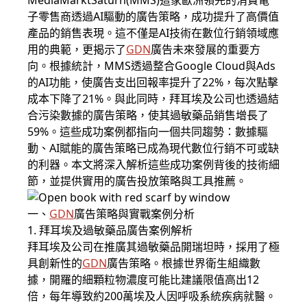
MediaMarktSaturn(MMS)這家歐洲領先的消費電
子零售商透過AI驅動的廣告策略，成功提升了高價值
產品的銷售表現。這不僅是AI技術在數位行銷領域應
用的典範，更揭示了
GDN
廣告未來發展的重要方
向。根據統計，MMS透過整合Google Cloud與Ads
的AI功能，使廣告支出回報率提升了22%，每次點擊
成本下降了21%。與此同時，拜耳埃及公司也透過結
合污染數據的廣告策略，使其過敏藥品銷售增長了
59%。這些成功案例都指向一個共同趨勢：數據驅
動、AI賦能的廣告策略已成為現代數位行銷不可或缺
的利器。本文將深入解析這些成功案例背後的技術細
節，並提供實用的廣告投放策略與工具推薦。
一、
GDN
廣告策略與實戰案例分析
1. 拜耳埃及過敏藥品廣告案例解析
拜耳埃及公司在推廣其過敏藥品開瑞坦時，採用了極
具創新性的
GDN
廣告策略。根據世界衛生組織數
據，開羅的細顆粒物濃度可能比建議限值高出12
倍，每年導致約200萬埃及人因呼吸系統疾病就醫。