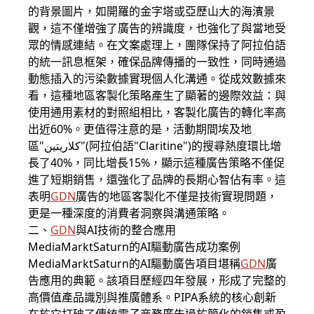
的背景圖片，如開羅的金字塔或亞歷山大的海濱景
觀，這不僅增強了廣告的辨識度，也強化了與當地受
眾的情感連結。在文案處理上，團隊保持了阿拉伯語
的統一訊息框架，確保品牌傳播的一致性，同時通過
動態插入的污染數據實現個人化溝通。從成效數據來
看，這種地區客製化策略產生了顯著的邊際效益：與
使用通用素材的對照組相比，客製化廣告的轉化率高
出近60%。更值得注意的是，活動期間埃及地
區"كلاريتين"(阿拉伯語"Claritine")的搜尋熱度環比增
長了40%，同比增長15%，顯示這種廣告策略不僅促
進了短期銷售，還強化了品牌的長期心智佔有率。這
表明
GDN
廣告的地區客製化不僅是技術實現問題，
更是一種深度的消費者洞察與溝通策略。
二、
GDN
與AI技術的整合應用
MediaMarktSaturn的AI驅動廣告成功案例
MediaMarktSaturn的AI驅動廣告項目堪稱
GDN
廣
告應用的典範。該項目歷經四年發展，形成了完整的
高價值產品識別與推廣體系。PIPA系統的核心創新