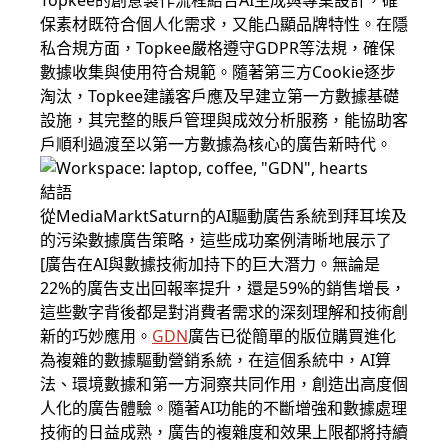
Topkee的創意製作流程結合AI生成與專業設計，確
保素材既符合個人化需求，又能凸顯品牌特性。在隱
私合規方面，Topkee嚴格遵守GDPR等法規，確保
數據收集與使用符合規範。隨著第三方Cookie逐步
淘汰，Topkee建議客戶應及早建立第一方數據基礎
設施，其完整的賬戶管理與成效分析服務，能協助客
戶順利過渡至以第一方數據為核心的廣告新時代。
結語
從MediaMarktSaturn的AI驅動廣告系統到拜耳埃及
的污染數據廣告策略，這些成功案例清晰地展示了
[廣告在AI與數據技術加持下的巨大潛力。無論是
22%的廣告支出回報率提升，還是59%的銷售增長，
這些數字背後都是對消費者需求的深刻理解和技術創
新的巧妙應用。
GDN
廣告已從簡單的版位購買進化
為複雜的數據驅動營銷系統，在這個系統中，AI算
法、環境數據和第一方洞察共同作用，創造出高度個
人化的廣告體驗。隨著AI功能的不斷增強和數據處理
技術的日益成熟，廣告的複雜度和效果上限都將持續