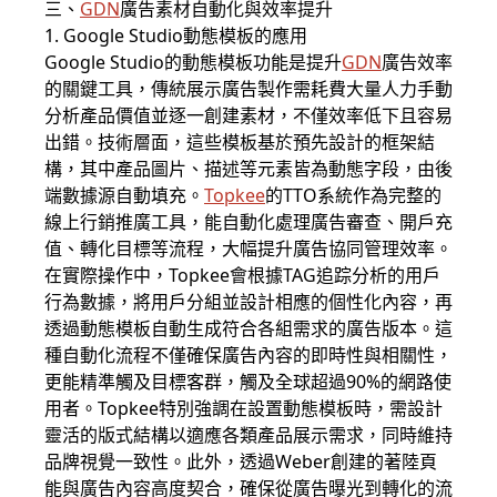
三、
GDN
廣告素材自動化與效率提升
1. Google Studio動態模板的應用
Google Studio的動態模板功能是提升
GDN
廣告效率
的關鍵工具，傳統展示廣告製作需耗費大量人力手動
分析產品價值並逐一創建素材，不僅效率低下且容易
出錯。技術層面，這些模板基於預先設計的框架結
構，其中產品圖片、描述等元素皆為動態字段，由後
端數據源自動填充。
Topkee
的TTO系統作為完整的
線上行銷推廣工具，能自動化處理廣告審查、開戶充
值、轉化目標等流程，大幅提升廣告協同管理效率。
在實際操作中，Topkee會根據TAG追踪分析的用戶
行為數據，將用戶分組並設計相應的個性化內容，再
透過動態模板自動生成符合各組需求的廣告版本。這
種自動化流程不僅確保廣告內容的即時性與相關性，
更能精準觸及目標客群，觸及全球超過90%的網路使
用者。Topkee特別強調在設置動態模板時，需設計
靈活的版式結構以適應各類產品展示需求，同時維持
品牌視覺一致性。此外，透過Weber創建的著陸頁
能與廣告內容高度契合，確保從廣告曝光到轉化的流