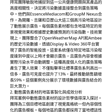
拜耳團隊敏銳地捕捉到這一公共健康問題與其產品的
高度相關性，決定將污染數據直接整合到廣告策略
中。他們與EssenceMediacom和GroupM Nexus合
作，為開羅、吉薩和亞歷山大這三個高污染地區設計
了動態展示廣告。每個廣告素材都包含地區特定的背
景視覺效果和根據歷史數據預測的污染指數。技術實
現上，團隊整合了OpenWeatherMap API和Ambee
的歷史污染數據，透過Display & Video 360平台實
現了廣告的智能投放。這套系統僅在特定地區污染程
度達到中度以上時才會顯示廣告，且廣告內容會根據
實際污染水平自動調整。這種高度個人化的廣告策略
產生了驚人效果：不僅點擊率比標準廣告系列高出一
倍多，廣告可見度也提升了13%，最終推動銷售額增
長59%。這個案例充分展示了環境數據與廣告結合的
巨大潛力。
2. 動態廣告素材的地區客製化與成效分析
拜耳案例中動態廣告素材的設計哲學值得深入探討。
團隊為三個目標地區創建了視覺風格統一但內容個性
化的廣告模板。每個地區的廣告都採用了當地標誌性