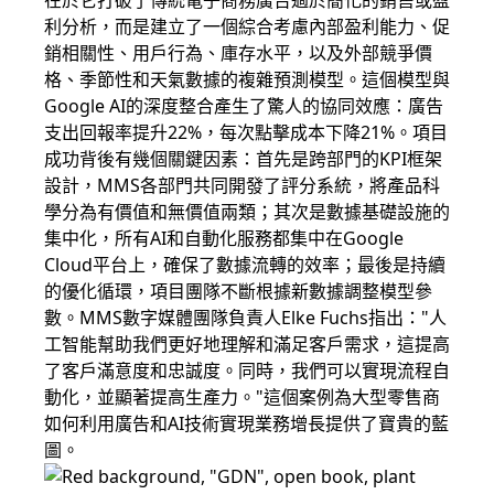
在於它打破了傳統電子商務廣告過於簡化的銷售或盈
利分析，而是建立了一個綜合考慮內部盈利能力、促
銷相關性、用戶行為、庫存水平，以及外部競爭價
格、季節性和天氣數據的複雜預測模型。這個模型與
Google AI的深度整合產生了驚人的協同效應：廣告
支出回報率提升22%，每次點擊成本下降21%。項目
成功背後有幾個關鍵因素：首先是跨部門的KPI框架
設計，MMS各部門共同開發了評分系統，將產品科
學分為有價值和無價值兩類；其次是數據基礎設施的
集中化，所有AI和自動化服務都集中在Google
Cloud平台上，確保了數據流轉的效率；最後是持續
的優化循環，項目團隊不斷根據新數據調整模型參
數。MMS數字媒體團隊負責人Elke Fuchs指出："人
工智能幫助我們更好地理解和滿足客戶需求，這提高
了客戶滿意度和忠誠度。同時，我們可以實現流程自
動化，並顯著提高生產力。"這個案例為大型零售商
如何利用廣告和AI技術實現業務增長提供了寶貴的藍
圖。