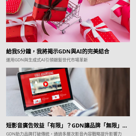
給我5分鐘，我將揭示GDN與AI的完美結合
運用GDN與生成式AI引領銀髮世代市場革新
短影音廣告效益「有限」？GDN讓品牌「無限」擴
展！
GDN助力品牌打破傳統，通過多層次影音內容戰略提升影響力