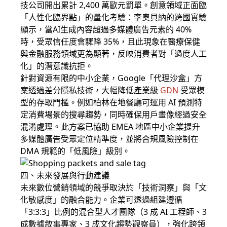
技公司開出累計 2,400 萬歐元罰單。創意領域正面臨
「人性化臨界點」的量化考驗：李奧貝納的跨國實驗
顯示，當AI生成內容超過多媒體廣告元素的 40%
時，受眾信任度會驟降 35%，且此現象在醫療保健
與金融服務領域更為顯著，反映消費者對「過度人工
化」的潛意識抗拒。
針對資源有限的中小企業，Google「代理沙盒」方
案透過差分隱私技術，大幅降低產業級
GDN
受眾模
型的存取門檻。例如柏林在地餐廳可運用 AI 預測特
定消費場景的搜尋趨勢，同時確保用戶畫像經過安全
混淆處理。此方案已協助 EMEA 地區中小企業提升
多媒體廣告受眾定位精準度，並將合規風險控制在
DMA 規範的「低風險」級別。
四、未來發展與行動建議
未來數位營銷領域的競爭取決於「技術洞察」與「文
化敏感度」的融合能力。企業可透過組建遵循
「3:3:3」比例的混合型人才團隊（3 成 AI 工程師、3
成數據敘事專家、3 成文化趨勢觀察員），強化跨領