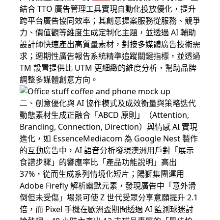
結合 TTO 廣告管理工具實現自動化投放優化，提升
跨平台廣告協同效率；其創意提案服務從服務、競爭
力、價值觀等維度生成定制化主題，並透過 AI 輔助
設計師快速產出高質量素材，對接多媒體廣告技術需
求；週期性廣告報告系統精準追蹤關鍵指標，並透過
TM 設置提供比 UTM 更細緻的維度分析，幫助品牌
調整多媒體創意方向。
二、創意優化與 AI 協作模式及成效衡量與策略迭代
動態素材生成正融合「ABCD 原則」（Attention,
Branding, Connection, Direction）與情感 AI 實現
進化，如 EssenceMediacom 為 Google Nest 製作
的互動廣告中，AI 語音分析發現澳洲用戶對「展示
食譜步驟」的響應率比「產品功能說明」高出
37%，從而生成系列情境化短片；陽獅集團運用
Adob​​e Firefly 解析幽默元素，發現廣告中「意外滑
倒但未受傷」場景可使 Z 世代受眾分享意願提升 2.1
倍，而 Pixel 手機在歐洲盃期間透過 AI 監測球迷討