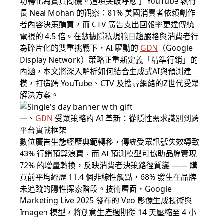
功轉化為實質商機。這項突破呼應了 YouTube 執行
長 Neal Mohan 的觀察：81% 美國消費者依賴創作
者內容決策購買，而 CTV 廣告支出回報率更達傳統
電視的 4.5 倍。在數據隱私規範日趨嚴格與消費者行
為碎片化的雙重挑戰下，AI 驅動的
GDN
（Google
Display Network）策略正重新定義「精準行銷」的
內涵，本文將深入解析如何結合生成式AI與預測建
模，打造跨 YouTube、CTV 及搜尋網絡的Z世代受眾
解決方案。
一、
GDN
受眾策略的 AI 革新：從隱性需求識別到跨
平台實戰框架
數位廣告生態經歷典範轉移，傳統受眾訊號失效導致
43% 行銷預算浪費，而 AI 預測模型可協助品牌實現
72% 的增量轉換，反映消費者決策路徑質變 —— 購
買前平均經歷 11.4 個非線性觸點，68% 發生在品牌
未追蹤的隱性探索階段。技術層面，Google
Marketing Live 2025 發布的 Veo 影像生成技術與
Imagen 模型，將創意生產週期從 14 天壓縮至 4 小