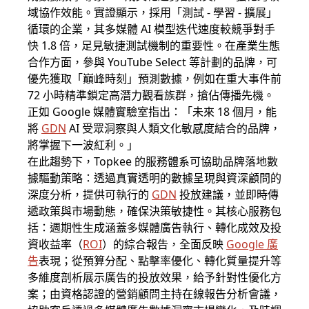
域協作效能。實證顯示，採用「測試 - 學習 - 擴展」
循環的企業，其多媒體 AI 模型迭代速度較競爭對手
快 1.8 倍，足見敏捷測試機制的重要性。在產業生態
合作方面，參與 YouTube Select 等計劃的品牌，可
優先獲取「巔峰時刻」預測數據，例如在重大事件前
72 小時精準鎖定高潛力觀看族群，搶佔傳播先機。
正如 Google 媒體實驗室指出：「未來 18 個月，能
將
GDN
AI 受眾洞察與人類文化敏感度結合的品牌，
將掌握下一波紅利。」
在此趨勢下，Topkee 的服務體系可協助品牌落地數
據驅動策略：透過真實透明的數據呈現與資深顧問的
深度分析，提供可執行的
GDN
投放建議，並即時傳
遞政策與市場動態，確保決策敏捷性。其核心服務包
括：週期性生成涵蓋多媒體廣告執行、轉化成效及投
資收益率（
ROI
）的綜合報告，全面反映
Google 廣
告
表現；從預算分配、點擊率優化、轉化質量提升等
多維度剖析展示廣告的投放效果，給予針對性優化方
案；由資格認證的營銷顧問主持在線報告分析會議，