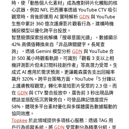
時，使「動態個人化素材」成為應對碎片化觸點的核
心武器，例如 NFL 巴西賽事透過 YouTube CTV 吸引
觀眾時，背後即運用 AI 實時解析
GDN
與 YouTube
生態中累計 360 億次護膚影片觀看行為，建構時機
捕捉模型以優化跨平台投放。
智慧競價探索技術解構「搜尋意圖光譜」，數據顯示
42% 高價值轉換來自「非品牌關鍵字 + 長尾查
詢」，透過 Gemini 模型分析
GDN
與 YouTube 合
計 500 萬小時觀看軌跡，可識別「觀看 3 支以上相
機評測影片但未訂閱科技創作者」等高潛力受眾。生
成式 AI 應用於需求預測，更讓戴森廣告支出回報率
飆升 320%。跨平台策略方面，YouTube「5 分鐘以
上護膚教程觀眾」轉化率是短影片受眾的 2.3 倍，而
在
GDN
與 CTV 整合投放中，廣告前 3 秒出現品牌
標誌並搭配低沉男聲旁白，可使品牌記憶度提升
58%，體現多平台素材優化與多媒體廣告數據驅動的
協同效應。
Topkee
於此領域提供多項核心服務：透過 TAG 用
戶行為追蹤系統，將
GDN
受眾劃分為精準分組，並