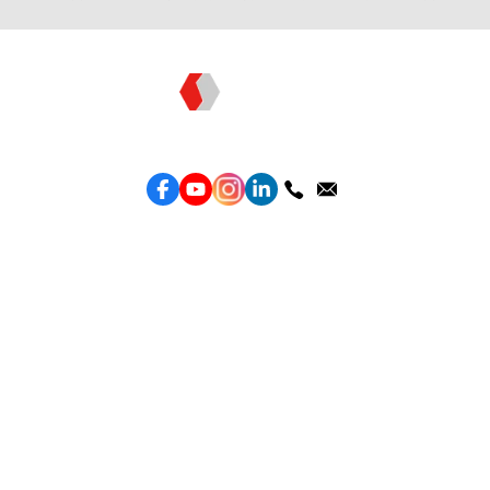
Topkee —— 您的全棧行銷合作夥伴
服務
效益型Google廣告服務
效益型Meta廣告服務
LeadGeneration廣告服務
營銷網頁製作
智能素材優化
產品
Weber Web builder
TTO CDP 營銷歸因