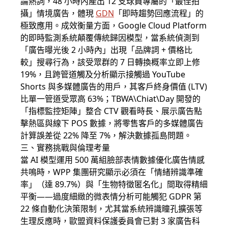
論熱詞，48 小時內產出 12 支球員專屬的「最佳拍
攝」情境廣告，體現
GDN
「即時趨勢回應流程」的
極致應用。成效衡量方面，Google Cloud Platform
的即時監測系統顛覆傳統歸因模型，當系統偵測到
「廣告曝光後 2 小時內」出現「品牌詞 + 價格比
較」搜尋行為，該受眾群的 7 日轉換概率立即上修
19%，且跨管道觸及分析顯示接觸過 YouTube
Shorts 與多媒體廣告的用戶，其客戶終身價值 (LTV)
比單一管道受眾高 63%；TBWA\Chiat\Day 開發的
「指標監控矩陣」整合 CTV 觀看時長、展示廣告點
擊熱區與線下 POS 數據，將零售客戶的多媒體廣告
計算誤差從 22% 降至 7%，解決數據孤島問題。
三、實務挑戰與倫理考量
當 AI 模型運用 500 萬組臉部表情數據優化廣告情感
共鳴時，WPP 集團研究顯示必須在「情緒辨識準確
率」（達 89.7%）與「生物特徵匿名化」間取得精細
平衡——過度細緻的微表情分析可能觸犯 GDPR 第
22 條自動化決策限制，尤其當系統辨識瞳孔擴張等
生理反應時，歐盟資料保護委員會已對 3 家廣告科