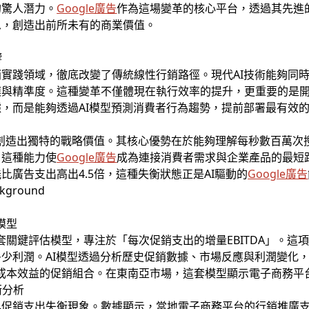
的驚人潛力。
Google廣告
作為這場變革的核心平台，透過其先進
思，創造出前所未有的商業價值。
響
實踐領域，徹底改變了傳統線性行銷路徑。現代AI技術能夠同
模與精準度。這種變革不僅體現在執行效率的提升，更重要的是
，而是能夠透過AI模型預測消費者行為趨勢，提前部署最有效
技術，創造出獨特的戰略價值。其核心優勢在於能夠理解每秒數百萬
。這種能力使
Google廣告
成為連接消費者需求與企業產品的最短
比廣告支出高出4.5倍，這種失衡狀態正是AI驅動的
Google廣告
估模型
出一套關鍵評估模型，專注於「每次促銷支出的增量EBITDA」。
少利潤。AI模型透過分析歷史促銷數據、市場反應與利潤變化
最具成本效益的促銷組合。在東南亞市場，這套模型顯示電子商務平
衡分析
促銷支出失衡現象。數據顯示，當地電子商務平台的行銷推廣支出