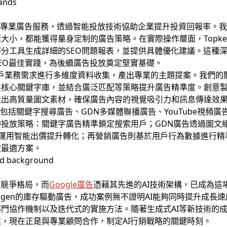
的專業廣告服務，透過智能投放技術協助企業提升投資回報率。
大小，都能獲得量身定制的廣告策略。在實際操作層面，Topk
分工具生成詳細的SEO問題報表，並提供具體優化建議。這種
EO最佳實踐，為後續廣告投放奠定堅實基礎。
於客戶業務需求進行多維度資料收集，產出專業的主題提案。我們
核心關鍵字庫，並結合廣泛匹配等策略提升廣告精準度。創意製
產出高質量圖文素材，確保廣告內容的視覺吸引力和訊息傳達效
包括關鍵字搜尋廣告、GDN多媒體聯播廣告、YouTube視頻廣告、
投放策略：關鍵字廣告精準鎖定搜索用戶；GDN廣告透過圖文組合
告運用智能出價提升轉化；再營銷廣告則基於用戶行為數據進行
定最適方案。
業競爭格局，而
Google廣告
憑藉其先進的AI技術架構，已成為這場
openhagen的庫存驅動廣告，成功案例無不證明AI能夠同時提升
門協作機制以及迭代式的實施方法。隨著生成式AI等新技術的
，現在正是與專業顧問合作，制定AI行銷戰略的關鍵時刻。