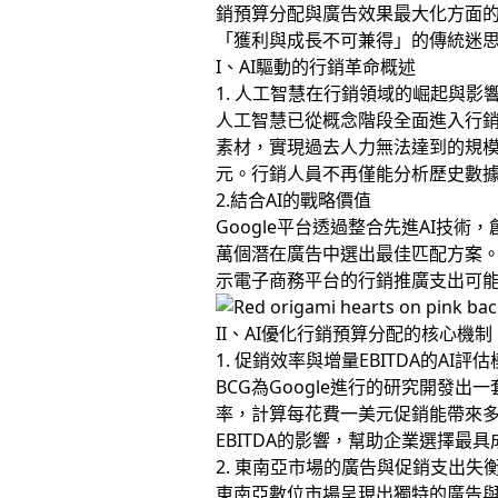
銷預算分配與廣告效果最大化方面
「獲利與成長不可兼得」的傳統迷
I、AI驅動的行銷革命概述
1. 人工智慧在行銷領域的崛起與影
人工智慧已從概念階段全面進入行銷
素材，實現過去人力無法達到的規
元。行銷人員不再僅能分析歷史數據
2.結合AI的戰略價值
Google平台透過整合先進AI
萬個潛在廣告中選出最佳匹配方案
示電子商務平台的行銷推廣支出可能
II、AI優化行銷預算分配的核心機制
1. 促銷效率與增量EBITDA的AI評
BCG為Google進行的研究開發
率，計算每花費一美元促銷能帶來多
EBITDA的影響，幫助企業選擇
2. 東南亞市場的廣告與促銷支出失
東南亞數位市場呈現出獨特的廣告與