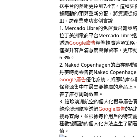
送平台的差距更達到7.4倍。這種
據驅動的預算重新分配，將資源從
III、跨產業成功案例實證
1. Mercado Libre的免運費飛輪策
拉丁美洲電商平台Mercado Li
透過
Google廣告
精準推廣這項策略
僅提升客戶滿意度與保留率，更帶動整
6.3%。
2. Naked Copenhagen的庫存
丹麥時尚零售商Naked Copen
Google廣告
優化系統，將即時庫存數
保資源集中在最需要推廣的產品上。
善了庫存周轉效率。
3. 維珍澳洲航空的個人化搜尋廣告
維珍澳洲航空透過
Google廣告
的A
搜尋查詢，並根據每位用戶的特定需
種數據驅動的個人化方法產生了顯著效
值。