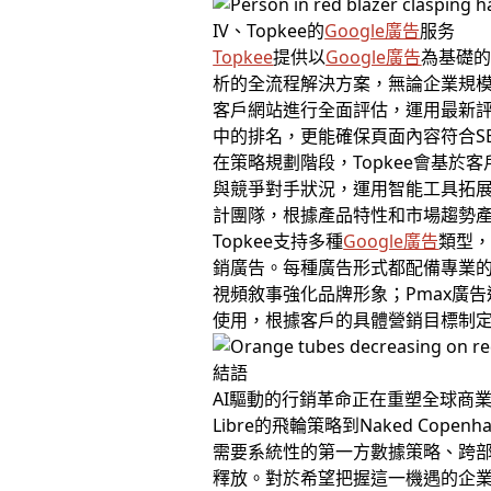
IV、Topkee的
Google廣告
服务
Topkee
提供以
Google廣告
為基礎
析的全流程解決方案，無論企業規模
客戶網站進行全面評估，運用最新評
中的排名，更能確保頁面內容符合S
在策略規劃階段，Topkee會基
與競爭對手狀況，運用智能工具拓展
計團隊，根據產品特性和市場趨勢
Topkee支持多種
Google廣告
類型，
銷廣告。每種廣告形式都配備專業的
視頻敘事強化品牌形象；Pmax廣
使用，根據客戶的具體營銷目標制
結語
AI驅動的行銷革命正在重塑全球商
Libre的飛輪策略到Naked C
需要系統性的第一方數據策略、跨部
釋放。對於希望把握這一機遇的企業