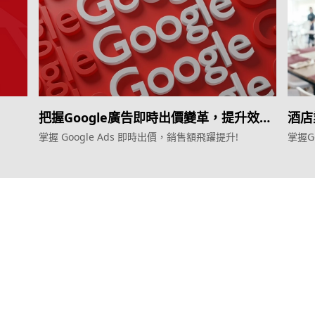
把握Google廣告即時出價變革，提升效
酒店
益！
掌握 Google Ads 即時出價，銷售額飛躍提升!
掌握G
服務
產品
效益型Google廣告服務
Weber Web bu
效益型Meta廣告服務
TTO CDP 
LeadGeneration廣告服務
Leadbox 智