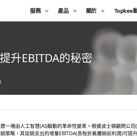
服務
產品
關於
Topkee
告提升EBITDA的秘密
一場由人工智慧(AI)驅動的革命性變革。根據波士頓顧問公司(
策略，其促銷支出的增量EBITDA(息稅折舊攤銷前利潤)可提升3