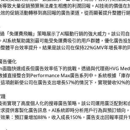
失衡導致大量促銷預算無法產生相應的利潤回報。AI技術的價值
低效的促銷活動轉移到高回報的廣告渠道，從而顯著提升整體行
略
bre透過「免運費飛輪」策略展示了AI驅動行銷的強大威力。該公司
。AI系統幫助識別最可能受免運費吸引的用戶群體，優化廣告投
體平台效率提升。結果是該公司在保持22%GMV年增長率的同時，
驅動廣告優化
hagen面臨快速成長但廣告效率低下的挑戰。透過與代理商HVG Me
據直接整合到Performance Max廣告系列中。系統根據「
這項創新使公司在廣告支出增長57%的情況下，實現營收92%
實踐
I技術實現了高度個人化的搜尋廣告策略。該公司運用廣泛配對和
求提供客製化廣告訊息。AI系統即時分析用戶行為與預訂傾向
果：預訂量增加88%，收入成長150%，廣告支出回報率提升1