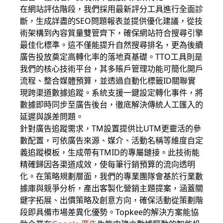
在網站評估階段，我們採用最新評分工具進行全面診
斷，生成詳盡的SEO問題報表並提供優化建議，從技
術架構到內容質量雙管齊下，確保網站符合搜尋引擎
最佳化標準。這不僅能提升自然搜尋排名，更為後續
廣告投放奠定高轉化率的落地頁基礎。TTO工具則是
我們的核心技術平台，其多賬戶管理功能可簡化開戶
流程、整合媒體預算，並透過自動化標籤ID關聯實
現跨渠道數據追蹤。系統支援一鍵設定轉化事件，將
數據即時同步至廣告後台，徹底解決傳統人工匯入的
延遲與誤差問題。
針對廣告追蹤需求，TM設置提供比UTM更靈活的參
數配置，可依廣告來源、媒介、活動名稱等維度自定
義追蹤模板，生成帶有TMID的專屬鏈接。此技術能
精確歸因各渠道成效，使每筆行銷預算的流向透明
化。在策略規劃層面，我們的專業團隊會基於行業數
據庫與競爭分析，產出客製化營銷主題提案，涵蓋關
鍵字拓展、出價策略及創意方向，確保活動從策劃階
段即具備市場差異化優勢。Topkee的解決方案能協