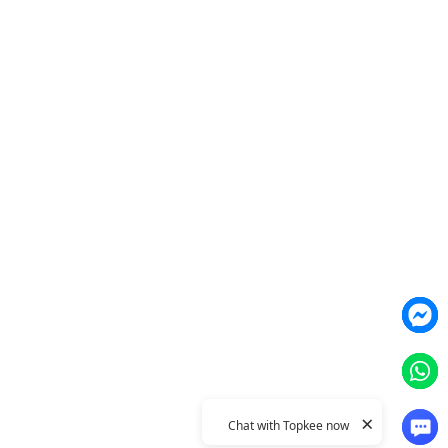
智能素材優化
產品
Weber Web builder
TTO CDP 營銷歸因
Leadbox 智能獲客
YIS 內容營銷
YME 對話營銷
Topkee
關於我們
聯絡我們
Topkee動態
Topkee理念
隱私政策
×
Chat with Topkee now
© 2011–2026 Topkee Media. All rights reserved.