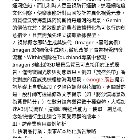
運河遊船，而比利時人更重視騎行運動。這種細粒度
文化洞察，使樂事能針對兩國設計差異化視覺元素，
如贊德沃特海灘與阿姆斯特丹運河的場景。Gemini
的價值在於：將散亂的消費者數據轉化為可執行的創
意指令，且無需預先建立複雜數據模型。
2. 視覺概念即時生成與迭代（Imagen 3實戰案例）
Imagen 3的圖像生成能力徹底改變了廣告視覺開發
流程。Within團隊在Touchland專案中發現，
Imagen 3輸出的3D場景品質已可直接用於正式廣
告，僅需微調光影與動態效果。例如「茂盛熱帶」香
氛對應的夏威夷棕櫚樹海灘場景，
Google 廣告
提示
詞基礎上自動添加了夕陽色調與浪花細節。更關鍵的
是，設計師可透過修改文字提示（如「將沙漠場景改
為黃昏時分」）在數分鐘內獲得數十種變體，大幅加
速AB測試流程。這種即時迭代能力，使單一創意概
念能快速衍生出適合不同受眾群的版本。
III、跨產業應用實例解析
1. 快消品行業：樂事AI本地化廣告策略