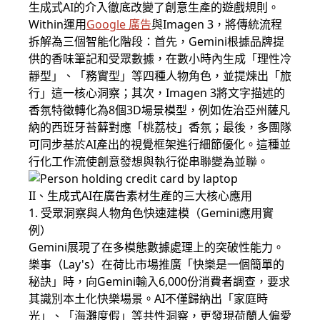
生成式AI的介入徹底改變了創意生產的遊戲規則。
Within運用
Google 廣告
與Imagen 3，將傳統流程
拆解為三個智能化階段：首先，Gemini根據品牌提
供的香味筆記和受眾數據，在數小時內生成「理性冷
靜型」、「務實型」等四種人物角色，並提煉出「旅
行」這一核心洞察；其次，Imagen 3將文字描述的
香氛特徵轉化為8個3D場景模型，例如佐治亞州薩凡
納的西班牙苔蘚對應「桃荔枝」香氛；最後，多團隊
可同步基於AI產出的視覺框架進行細節優化。這種並
行化工作流使創意發想與執行從串聯變為並聯。
II、生成式AI在廣告素材生產的三大核心應用
1. 受眾洞察與人物角色快速建模（Gemini應用實
例）
Gemini展現了在多模態數據處理上的突破性能力。
樂事（Lay's）在荷比市場推廣「快樂是一個簡單的
秘訣」時，向Gemini輸入6,000份消費者調查，要求
其識別本土化快樂場景。AI不僅歸納出「家庭時
光」、「海灘度假」等共性洞察，更發現荷蘭人偏愛