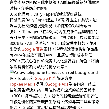
實際產品更匹配。此案例證明AI能串聯營銷與供應鏈
數據，創造跨部門價值。
3. 文化品牌：Daily Paper的潮流響應系統
荷蘭潮牌Daily Paper建立「AI潮流雷達」系統，透
過監測社交媒體視覺趨勢（如特定色彩組合或圖
騰），由Imagen 3在48小時內生成符合品牌調性的
設計提案。例如當數據顯示「霓虹粉綠」搜尋量周增
300%時，AI自動將該配色套用於當季主打款，並產
出對應
Google 廣告
素材。這種快速響應機制使該品
牌2024年爆款率提升40%，且廣告轉換成本降低
27%。其核心在於AI扮演「文化翻譯器」角色，將抽
象趨勢轉化為可執行的創意元素。
IV、Topkee的
Google 廣告
解決方案
Topkee Media
提供以
Google Ads
為核心的一站式
智能廣告解決方案，專注於提升企業的投資回報率
（ROI）與市場競爭力。我們的服務涵蓋從前期評估
到後期優化的完整廣告生態鏈，透過專業工具與策略
整合，協助客戶實現精準投放與高效轉化。