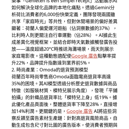
樂事「Genieten is een simpel recept」活動展示AI
如何解決全球化品牌的本地化痛點。透過Gemini分
析荷比消費者的6,000份快樂定義，團隊發現兩國雖
共享「家庭時光」等共性，但對休閒場景的偏好差異
顯著：荷蘭人偏愛運河遊船（佔洞察數據的37%），
比利時人則更關注自行車運動（佔28%）。AI據此生
成差異化視覺框架，並結合即時天氣數據觸發廣告投
放——溫度超過20°C時推送海灘場景，雨天則展示
家庭電影夜。這種動態適配使
Google 廣告
點擊率提
升22%，品牌提升指數達到業界前5%。
2. 時尚產業：Omoda的退貨預測模型
荷蘭百年時尚零售商Omoda面臨電商退貨率高達
35%的困境。其AI模型透過分析歷史退貨數據與商品
特徵（如服裝材質、模特兒展示角度），發現「平鋪
拍攝」的針織品退貨率比「模特兒上身」低19%。據
此優化產品頁面後，整體退貨率下降至28%，直接增
加14%利潤。更關鍵的是，
Google 廣告
AI將這些洞
察反饋至廣告素材生產鏈：針對高退貨風險商品，自
動生成包含尺寸對比圖的廣告版本，使消費者預期與