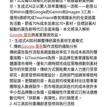
期，以及難以規模化的創意輸出。根據最新案例顯
示，生成式AI正以驚人效率重構這一流程——創意公
司Within運用Google的Gemini和Imagen 3工具，
僅用6週即完成Touchland香氛噴霧系列的全渠道廣
告活動，節省70%成本並產出70+素材。這標誌著AI
驅動的廣告新時代已全面來臨，本文將深入解析
Google 廣告
跨產業實證效益。
I、生成式AI如何顛覆傳統廣告素材生產模式
1. 傳統
Google 廣告
製作流程的痛點分析
傳統廣告製作流程長期面臨效率低下與成本高昂的雙
重挑戰。以Touchland為例，該品牌在進軍護髮和身
體護理市場時，僅有六週時間完成從策略規劃到素材
製作的完整流程。傳統方式需耗費大量人力進行受眾
研究、創意發想與視覺設計，且跨部門協調常導致時
間延誤。更關鍵的是，高品質的視覺素材往往需專業
團隊投入數週製作，而市場測試與迭代的成本使許多
中小型品牌難以負擔。這種線性作業模式已無法適應
數位時代「快節奏、高彈性」的行銷需求。
2. AI工具如何重構創意發想與執行流程