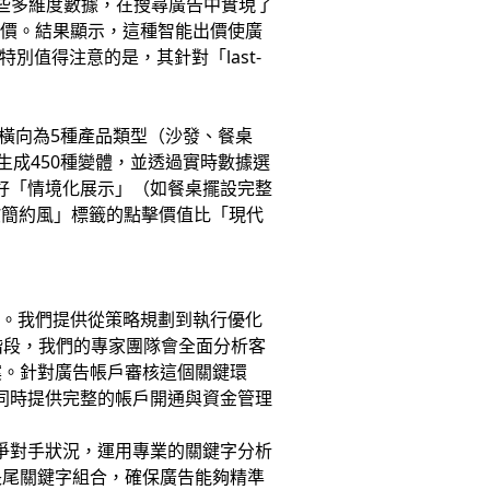
這些多維度數據，在搜尋廣告中實現了
溢價。結果顯示，這種智能出價使廣
別值得注意的是，其針對「last-
：橫向為5種產品類型（沙發、餐桌
生成450種變體，並透過實時數據選
偏好「情境化展示」（如餐桌擺設完整
歐簡約風」標籤的點擊價值比「現代
系。我們提供從策略規劃到執行優化
階段，我們的專家團隊會全面分析客
案。針對廣告帳戶審核這個關鍵環
，同時提供完整的帳戶開通與資金管理
競爭對手狀況，運用專業的關鍵字分析
長尾關鍵字組合，確保廣告能夠精準