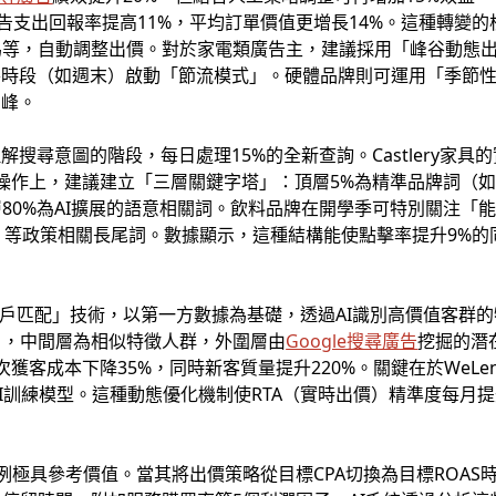
告支出回報率提高11%，平均訂單價值更增長14%。這種轉變的
為等，自動調整出價。對於家電類廣告主，建議採用「峰谷動態
谷時段（如週末）啟動「節流模式」。硬體品牌則可運用「季節性
高峰。
解搜尋意圖的階段，每日處理15%的全新查詢。Castlery家具
操作上，建議建立「三層關鍵字塔」：頂層5%為精準品牌詞（如「
80%為AI擴展的語意相關詞。飲料品牌在開學季可特別關注「
」等政策相關長尾詞。數據顯示，這種結構能使點擊率提升9%的
「客戶匹配」技術，以第一方數據為基礎，透過AI識別高價值客群
戶，中間層為相似特徵人群，外圍層由
Google搜尋廣告
挖掘的潛
列，使單次獲客成本下降35%，同時新客質量提升220%。關鍵在於We
AI訓練模型。這種動態優化機制使RTA（實時出價）精準度每月
轉型案例極具參考價值。當其將出價策略從目標CPA切換為目標ROA