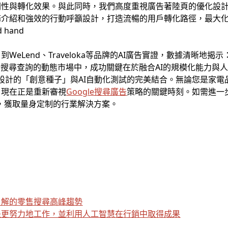
關性與轉化效果。與此同時，我們高度重視廣告著陸頁的優化設
務介紹和強效的行動呼籲設計，打造流暢的用戶轉化路徑，最大
eLend、Traveloka等品牌的AI廣告實證，數據清晰地揭示
搜尋查詢的動態市場中，成功關鍵在於融合AI的規模化能力與人類的
心設計的「創意種子」與AI自動化測試的完美結合。無論您是家
，現在正是重新審視
Google搜尋廣告
策略的關鍵時刻。如需進一步
團隊，獲取量身定制的行業解決方案。
了解的零售搜尋高峰趨勢
是更努力地工作，並利用人工智慧在行銷中取得成果