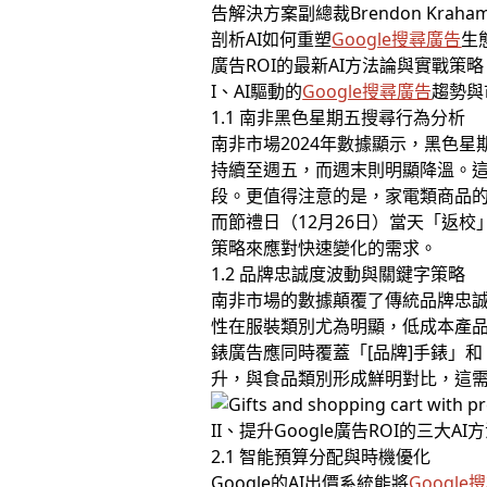
告解決方案副總裁Brendon K
剖析AI如何重塑
Google搜尋廣告
生
廣告ROI的最新AI方法論與實戰策略
I、AI驅動的
Google搜尋廣告
趨勢與
1.1 南非黑色星期五搜尋行為分析
南非市場2024年數據顯示，黑色
持續至週五，而週末則明顯降溫。
段。更值得注意的是，家電類商品的
而節禮日（12月26日）當天「返
策略來應對快速變化的需求。
1.2 品牌忠誠度波動與關鍵字策略
南非市場的數據顛覆了傳統品牌忠誠
性在服裝類別尤為明顯，低成本產
錶廣告應同時覆蓋「[品牌]手錶」
升，與食品類別形成鮮明對比，這
II、提升Google廣告ROI的三大AI
2.1 智能預算分配與時機優化
Google的AI出價系統能將
Google