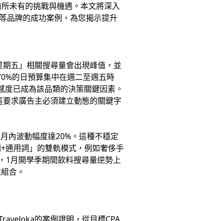
了前所未有的挑戰與機遇。本文將深入
oka等品牌的成功案例，為您揭示提升
星期五」相關搜尋量會出現峰值，並
70%的日預算集中在週二至週五時
敏感度已成為該品類的決策關鍵因素。
這要求廣告主必須建立動態的關鍵字
月內波動幅度達20%。這種不穩定
+通用詞」的雙軌模式，例如奢侈手
，1月開學季期間飲料搜尋量逆勢上
組組合。
aveloka的案例證明，從目標CPA