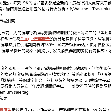
raham指出，每天15%的搜尋查詢都是全新的，這為行銷人員帶來
態，從南非黑色星期五的搜尋行為分析，到WeLend、Travel
。
市場洞察
星期五前四周的搜尋行為呈現明顯的週期性特徵。每週二的「黑色
這種規律性為
Google搜尋廣告
預算分配提供了科學依據，建議將
搜尋熱度在促銷期間暴增280%，遠超聖誕節表現，顯示價格
校」搜尋量驟升的現象，則揭示了家長消費群體的獨特行為模式，
度的認知——黑色星期五當週品牌相關搜尋佔60%，但節後兩個
品的搜尋熱度持續超越品牌詞。這要求廣告策略必須採用「品牌詞
和「機械錶」等關鍵字組合。飲料品牌的數據更顯示出季節性差異
需要行銷人員建立「年度週期關鍵字庫」，針對不同時段調整詞
方法論
搜尋廣告
績效提升20%，但結合人工策略調整可再增加15%效益。Tr