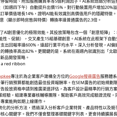
停留時間、附加服務購買率等5個利潤因子。AI系統透過分析
（如週四下午）自動提升出價15%，對行動裝置用戶增加20%
訂單價值增長14%，證明AI能有效識別高價值用戶的隱藏特徵。特
意（顯示即時房態與特價）轉換率達普通廣告的2.3倍。
例展示了AI創意優化的極限效能。其投放策略包含一個「創意矩陣」
能性、促銷），交叉產生15組基礎創意。AI系統在此框架下自動
支出回報率達600%，遠超行業平均水平。深入分析發現，AI
的轉換率高出82%。更關鍵的是，系統在兩週內就識別出「北
了新品開發策略。
opkee
專注於為企業客戶建構全方位的
Google搜尋廣告
服務體
筆行銷預算都能創造最佳投資報酬率。在SEM廣告的初始規劃
廣告投放資格申請到推廣渠道評估，為客戶設計最精準的行銷方
台政策經驗，組建專業審核輔導團隊，幫助客戶高效完成驗證流程
告專案能夠如期上線運作。
用系統化的分析方法，透過深入分析客戶企業特質、產品特性以及
的核心關鍵字。我們不僅會整理基礎關鍵字列表，更會持續擴展