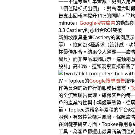
——不僅考慮訂單金額，更加入用戶
「價值階梯式出價」：對高潛力時段
告支出回報率提升11%的同時，平均
minute」
Google搜尋廣告
的動態創
3.3 Castlery創意組合ROI突破
新加坡家具品牌Castlery的案
等），縱向為3種訴求（設計感、功
擇最佳組合。結果令人驚艷——廣告
餐具）而非產品單獨展示，這類創意
設計」高40%，這類洞察直接影響
IV、Topkee的
Google搜尋廣告
服務
作為資深的數位行銷服務供應商，
T
的全流程廣告管理，確保客戶的每一
戶的產業特性與市場競爭態勢，從
節，Topkee憑藉多年累積的平
服務，有效控管帳戶風險，保障廣
在關鍵字研究方面，Topkee採
工具，為客戶篩選出最具商業價值