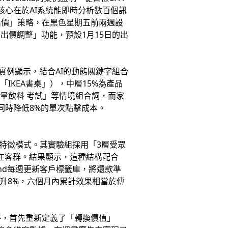
核心在於AI系統能即時分析數百個訊
出價」策略，在黑色星期五前兩週設
出價調整」功能，預設1月15日的出
的實例顯示，結合AI的動態關鍵字組合
IKEA書桌」），中層15%為產品
能量飲料 考試」等情境組合詞，而家
同時降低8%的單次點擊成本。
的特徵模式。其實驗組採用「3層受眾
在客群。結果顯示，這種結構配合
Lend每週更新客戶標籤庫，將還款準
提升8%，六個月內累計效果相當於傳
S時，首先重新定義了「轉換價值」