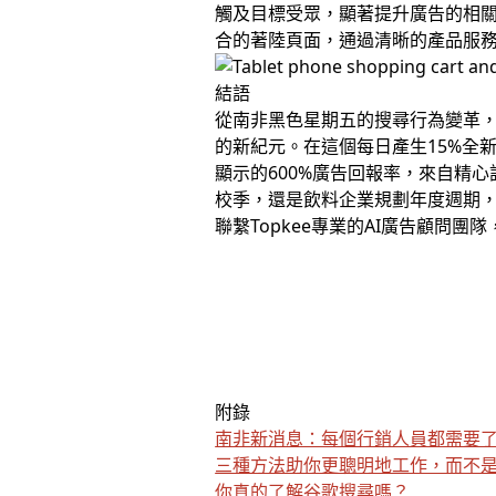
觸及目標受眾，顯著提升廣告的相
合的著陸頁面，通過清晰的產品服
結語
從南非黑色星期五的搜尋行為變革，到W
的新紀元。在這個每日產生15%全新
顯示的600%廣告回報率，來自精
校季，還是飲料企業規劃年度週期
聯繫Topkee專業的AI廣告顧問
附錄
南非新消息：每個行銷人員都需要
三種方法助你更聰明地工作，而不
你真的了解谷歌搜尋嗎？