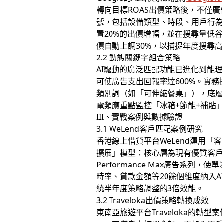
轉向目標ROAS出價策略後，不僅廣
號，包括設備類型、時段、用戶行
置20%的出價增幅，並在搜尋量低
價自動上調30%，以捕捉年度搜尋
2.2 動態關鍵字組合策略
AI驅動的廣泛匹配功能已進化到能理
可使廣告支出回報率達600%。實務
類別詞（如「可伸縮餐桌」），底層
電類應重點監控「冰箱+節能+補貼
III、實戰案例與數據驗證
3.1 WeLend客戶匹配案例研究
香港線上借貸平台WeLend運用
擴展」模型：核心層為現有優質客
Performance Max廣告系
時率、貸款金額等20餘個維度納入
統半年度策略調整的3倍效能。
3.2 Traveloka出價策略轉換成效
東南亞旅遊平台Traveloka的