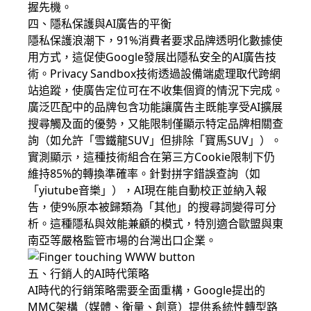
握先機。
四、隱私保護與AI廣告的平衡
隱私保護浪潮下，91%消費者要求品牌透明化數據使
用方式，這促使Google發展出隱私安全的AI廣告技
術。Privacy Sandbox技術透過設備端處理取代跨網
站追蹤，使廣告定位可在不收集個資的情況下完成。
廣泛匹配中的品牌包含功能讓廣告主既能享受AI擴展
搜尋觸及面的優勢，又能限制僅顯示特定品牌相關查
詢（如允許「雪鐵龍SUV」但排除「寶馬SUV」）。
實測顯示，這種技術組合在第三方Cookie限制下仍
維持85%的轉換準確率。針對拼字錯誤查詢（如
「yiutube音樂」），AI現在能自動校正並納入報
告，使9%原本被歸類為「其他」的搜尋詞變得可分
析。這種隱私與效能兼顧的模式，特別適合歐盟與東
南亞等嚴格監管市場的台灣出口企業。
五、行銷人的AI時代策略
AI時代的行銷策略需要全面重構，Google提出的
MMC架構（媒體、衡量、創意）提供系統性轉型路