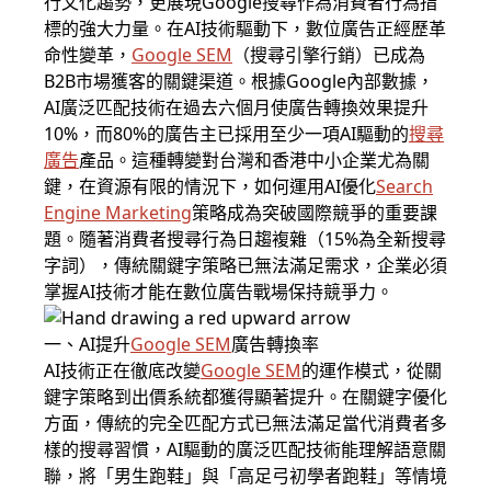
行文化趨勢，更展現Google搜尋作為消費者行為指
標的強大力量。在AI技術驅動下，數位廣告正經歷革
命性變革，
Google SEM
（搜尋引擎行銷）已成為
B2B市場獲客的關鍵渠道。根據Google內部數據，
AI廣泛匹配技術在過去六個月使廣告轉換效果提升
10%，而80%的廣告主已採用至少一項AI驅動的
搜尋
廣告
產品。這種轉變對台灣和香港中小企業尤為關
鍵，在資源有限的情況下，如何運用AI優化
Search
Engine Marketing
策略成為突破國際競爭的重要課
題。隨著消費者搜尋行為日趨複雜（15%為全新搜尋
字詞），傳統關鍵字策略已無法滿足需求，企業必須
掌握AI技術才能在數位廣告戰場保持競爭力。
一、AI提升
Google SEM
廣告轉換率
AI技術正在徹底改變
Google SEM
的運作模式，從關
鍵字策略到出價系統都獲得顯著提升。在關鍵字優化
方面，傳統的完全匹配方式已無法滿足當代消費者多
樣的搜尋習慣，AI驅動的廣泛匹配技術能理解語意關
聯，將「男生跑鞋」與「高足弓初學者跑鞋」等情境