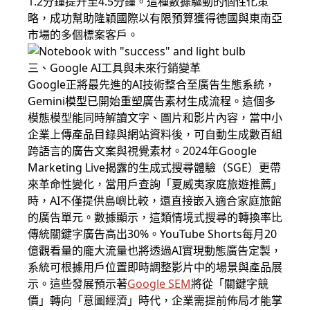
1.2分鐘提升至4.5分鐘。這種數據驅動的個性化策
略，成功幫助隆穎國際以有限預算獲得德國與東南亞
市場的多個標案客戶。
三、Google AI工具與未來行銷變革
Google正將最先進的AI技術整合至廣告生態系統，
Gemini模型已開始重塑廣告素材生成流程。這個多
模態模型能同時解讀文字、圖片和影片內容，當中小
企業上傳產品目錄與網站資料後，可自動生成數百組
跨語言的廣告文案與視覺素材。2024年Google
Marketing Live揭露的生成式搜尋體驗（SGE）更帶
來革命性變化，當用戶查詢「夏威夷家庭旅遊推薦」
時，AI不僅提供島嶼比較，還直接嵌入適合家庭旅館
的廣告單元。數據顯示，這類情境式搜尋的轉換率比
傳統關鍵字廣告高出30%。YouTube Shorts每月20
億觀看量的龐大流量也將透過AI實現動態廣告定製，
系統可根據用戶位置即時調整影片中的場景與產品展
示。這些發展預示著
Google SEM
將從「關鍵字競
價」轉向「意圖經濟」時代，企業需提前佈局才能掌