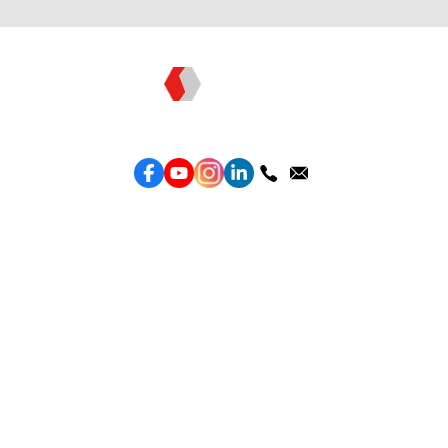
Topkee —— 您的全棧行銷合作夥伴
服務
效益型Google廣告服務
效益型Meta廣告服務
LeadGeneration廣告服務
營銷網頁製作
智能素材優化
產品
Weber Web builder
TTO CDP 營銷歸因