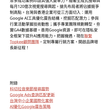
眾多成功案例印證其強大變革力。隨著生成式搜尋與
每月120億次視覺搜尋興起，搶先布局者將佔據競爭
制高點。台灣與香港企業可從三方面切入：運用
Google AI工具優化廣告結構，挖掘匹配潛力；參與
行業活動掌握技術動態；攜手專業團隊規劃轉型，夯
實GA4數據基礎。善用Google資源，即可在隱私安
全框架下提升AI應用能力。把握機遇，現在
聯繫
Topkee顧問團隊
，定制專屬行銷方案，開啟品牌增
長新征程！
附錄
科切拉音樂節搜尋趨勢
Google Ads查詢匹配更新
台灣中小企業國際化案例
AI優化Google廣告策略