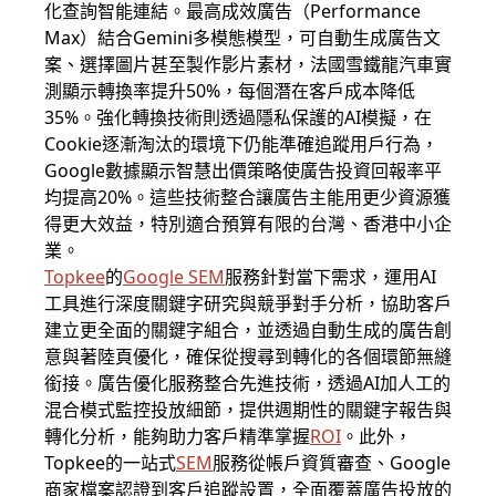
化查詢智能連結。最高成效廣告（Performance
Max）結合Gemini多模態模型，可自動生成廣告文
案、選擇圖片甚至製作影片素材，法國雪鐵龍汽車實
測顯示轉換率提升50%，每個潛在客戶成本降低
35%。強化轉換技術則透過隱私保護的AI模擬，在
Cookie逐漸淘汰的環境下仍能準確追蹤用戶行為，
Google數據顯示智慧出價策略使廣告投資回報率平
均提高20%。這些技術整合讓廣告主能用更少資源獲
得更大效益，特別適合預算有限的台灣、香港中小企
業。
Topkee
的
Google SEM
服務針對當下需求，運用AI
工具進行深度關鍵字研究與競爭對手分析，協助客戶
建立更全面的關鍵字組合，並透過自動生成的廣告創
意與著陸頁優化，確保從搜尋到轉化的各個環節無縫
銜接。廣告優化服務整合先進技術，透過AI加人工的
混合模式監控投放細節，提供週期性的關鍵字報告與
轉化分析，能夠助力客戶精準掌握
ROI
。此外，
Topkee的一站式
SEM
服務從帳戶資質審查、Google
商家檔案認證到客戶追蹤設置，全面覆蓋廣告投放的