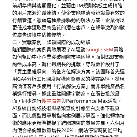
前期準備與後期優化，並藉由TM規則模板生成精確
的用戶來源追蹤連結，使企業能夠清晰辨識最有效的
行銷管道。憑藉這種數據驅動的解決方案，企業得以
更低成本獲取更高品質的潛在客戶，在競爭激烈的數
位廣告環境中佔據優勢。
二、實戰案例：隆穎國際的成功經驗
隆穎國際的案例具體展現了AI驅動
Google SEM
策略
如何幫助中小企業突破國際市場困境。面對B2B業務
詢盤成本高、轉化週期長的挑戰，穿越數位設計了
「買主思維導向」的全方位解決方案。該團隊首先運
用GA4分析工具深度解構國際買家的搜尋路徑，發現
高價值客戶多使用「行業解決方案」而非單純產品名
稱進行搜尋，據此重建關鍵字體系。在廣告投放層
面，同步運行
搜尋廣告
與Performance Max活動，
AI系統自動將技術規格類查詢引導至白皮書下載頁
面，而比價型搜尋則指向案例展示專區。強化轉換技
術的應用更精準捕捉了跨國詢盤的質量差異，六個月
內使合格詢盤數量增長240%，網站停留時間從平均