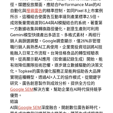
徑。媒體投放層面，應結合Performance Max的AI
自動化與
搜尋廣告
的精準控制，如同Pixel 8上市案例
所示，這種組合使廣告互動率達到產業標準2.5倍。
成效衡量需過渡到GA4與AI模擬結合的系統，著重第
一方數據收集與轉換路徑優化。創意生產則可利用
Gemini模型快速產出多語言、多格式素材，再經行
銷人員篩選調整。Google調查顯示，僅26%非管理
職行銷人員熟悉AI工具使用，企業需投資培訓將AI技
能融入日常工作流程。台灣佳格食品的轉型經驗表
明，從高層示範AI應用（如會議記錄生成）開始，能
有效降低團隊技術恐懼，逐步建立數據驅動的決策文
化。Topkee的廣告優化服務正是能夠協助各大品牌
實現這種轉型，透過AI+人工的協作模式，從關鍵字
研究、廣告創意製作到成效分析，提供全方位的
Google SEM
解決方案，幫助企業在AI時代保持競爭
優勢。
結論
AI與
Google SEM
深度融合，開創數位廣告新時代，