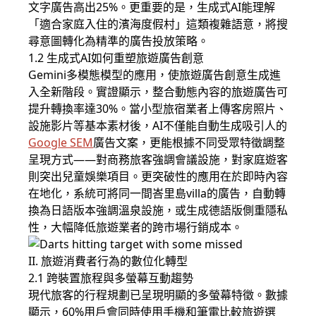
文字廣告高出25%。更重要的是，生成式AI能理解
「適合家庭入住的濱海度假村」這類複雜語意，將搜
尋意圖轉化為精準的廣告投放策略。
1.2 生成式AI如何重塑旅遊廣告創意
Gemini多模態模型的應用，使旅遊廣告創意生成進
入全新階段。實證顯示，整合動態內容的旅遊廣告可
提升轉換率達30%。當小型旅宿業者上傳客房照片、
設施影片等基本素材後，AI不僅能自動生成吸引人的
Google SEM
廣告文案，更能根據不同受眾特徵調整
呈現方式——對商務旅客強調會議設施，對家庭遊客
則突出兒童娛樂項目。更突破性的應用在於即時內容
在地化，系統可將同一間峇里島villa的廣告，自動轉
換為日語版本強調溫泉設施，或生成德語版側重隱私
性，大幅降低旅遊業者的跨市場行銷成本。
II. 旅遊消費者行為的數位化轉型
2.1 跨裝置旅程與多螢幕互動趨勢
現代旅客的行程規劃已呈現明顯的多螢幕特徵。數據
顯示，60%用戶會同時使用手機和筆電比較旅遊選