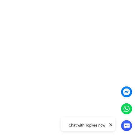
智能素材優化
產品
Weber Web builder
TTO CDP 營銷歸因
Leadbox 智能獲客
YIS 內容營銷
YME 對話營銷
Topkee
關於我們
聯絡我們
Topkee動態
Topkee理念
隱私政策
×
Chat with Topkee now
© 2011–2026 Topkee Media. All rights reserved.