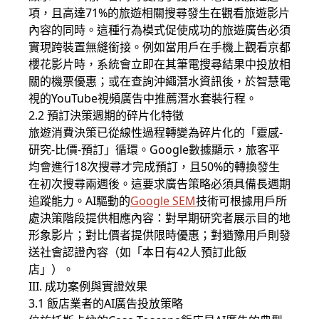
項，且高達71%的旅遊相關搜尋發生在觀看旅遊影片
內容的同時。這種行為模式促使成功的旅遊廣告必須
實現跨裝置無縫銜接。例如當用戶在手機上觀看京都
櫻花影片時，系統會立即在其筆電搜尋結果中投放相
關的機票優惠；或在查詢沖繩潛水資訊後，於智慧電
視的YouTube視頻廣告中推薦潛水套裝行程。
2.2 預訂決策週期的碎片化特徵
旅遊消費決策已從線性過程轉變為碎片化的「靈感-
研究-比價-預訂」循環。Google數據顯示，旅客平
均會進行18次搜尋才完成預訂，且50%的轉換發生
在初次搜尋兩週後。這要求廣告策略必須具備長週期
追蹤能力。AI驅動的
Google SEM
技術可根據用戶所
處決策階段提供相應內容：對早期研究者展示目的地
形象影片；對比價者提供限時優惠；對猶豫用戶則發
送社會認證內容（如「本日有42人預訂此飯
店」）。
III. 成功案例與實證效果
3.1 飯店業者的AI廣告投放策略