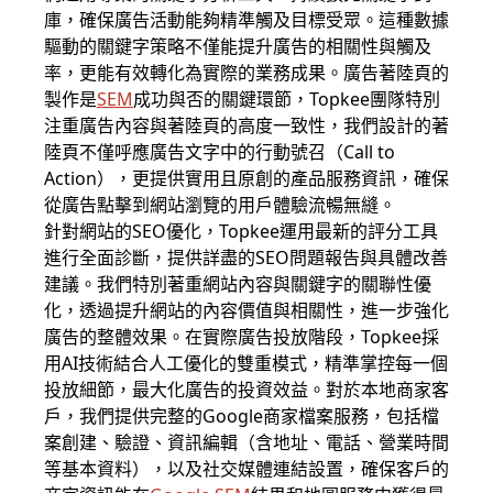
庫，確保廣告活動能夠精準觸及目標受眾。這種數據
驅動的關鍵字策略不僅能提升廣告的相關性與觸及
率，更能有效轉化為實際的業務成果。廣告著陸頁的
製作是
SEM
成功與否的關鍵環節，Topkee團隊特別
注重廣告內容與著陸頁的高度一致性，我們設計的著
陸頁不僅呼應廣告文字中的行動號召（Call to
Action），更提供實用且原創的產品服務資訊，確保
從廣告點擊到網站瀏覽的用戶體驗流暢無縫。
針對網站的SEO優化，Topkee運用最新的評分工具
進行全面診斷，提供詳盡的SEO問題報告與具體改善
建議。我們特別著重網站內容與關鍵字的關聯性優
化，透過提升網站的內容價值與相關性，進一步強化
廣告的整體效果。在實際廣告投放階段，Topkee採
用AI技術結合人工優化的雙重模式，精準掌控每一個
投放細節，最大化廣告的投資效益。對於本地商家客
戶，我們提供完整的Google商家檔案服務，包括檔
案創建、驗證、資訊編輯（含地址、電話、營業時間
等基本資料），以及社交媒體連結設置，確保客戶的