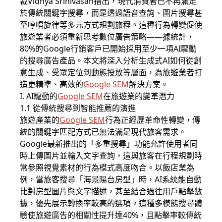
裁Vidhya Srinivasan指出，現代消費者已不再滿足
於傳統關鍵字搜尋，而是透過語音查詢、圖片搜尋甚
至哼唱旋律等多元方式規劃旅程。這種行為轉變促使
旅遊業者必須重新思考數位廣告策略——據統計，
80%的Google行銷客戶已開始採用至少一項AI驅動
的搜尋廣告產品。本文將深入分析生成式AI如何從創
意生成、受眾定位到動態投放等層面，為旅遊業者打
造更精準、高效的
Google SEM
解決方案。
I. AI驅動的
Google SEM
在旅遊業的變革潛力
1.1 從傳統搜尋到智能推薦的演進
旅遊產業的
Google SEM
行為正經歷革命性轉變，傳
統的關鍵字匹配方式已無法滿足現代旅客需求。
Google最新推出的「多重搜尋」功能允許使用者同
時上傳圖片並輸入文字查詢，這與旅客在行程規劃時
常參照視覺素材的行為模式高度吻合。以飯店業為
例，當旅客搜尋「海景陽台房型」時，AI系統能自動
比對房型圖片與文字描述，甚至結合過往用戶點擊數
據，優先展示轉換率較高的選項。這種多模態搜尋體
驗使旅遊廣告的相關性提升達40%，且點擊率較傳統