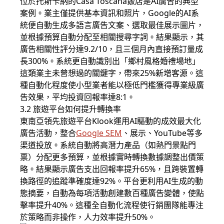
位於托斯卡納的Casa Toscana飯店是AI廣告的典型
案例。業主僅提供基本資訊和照片，Google的AI系
統便自動生成多語言廣告文案、選取最佳展示圖片，
並根據預算自動分配至相關搜尋字詞。結果顯示，其
廣告相關性評分達9.2/10，且三個月內直接預訂量成
長300%。系統更自動識別出「鄉村風格婚禮場地」
這類業主未曾想過的關鍵字，帶來25%新增客源。這
種自動化程度使小型業者能以極低門檻獲得專業級廣
告效果，平均投資回報率達8:1。
3.2 旅遊平台如何提升轉換率
東南亞領先旅遊平台Klook運用AI驅動的成效最大化
廣告活動，整合
Google SEM
、展示、YouTube等多
渠道投放。系統自動將高潛力產品（如熱門景點門
票）分配更多預算，並根據實時轉換數據調整出價策
略。結果顯示廣告支出回報率提升65%，且跨裝置轉
換路徑的追蹤準確度達92%。平台更利用AI生成的動
態摘要，自動為每項活動創建數百種廣告變體，使點
擊率提升40%。這種全自動化流程使行銷團隊能專注
於策略而非操作，人力效率提升50%。