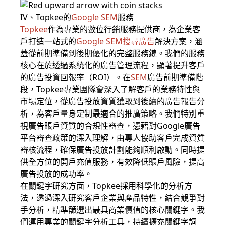
IV、Topkee的
Google SEM
服務
Topkee
作為專業的數位行銷服務提供商，為企業客
戶打造一站式的
Google SEM
搜尋廣告
解決方案，涵
蓋從前期準備到後期優化的完整服務鏈。我們的服務
核心在於透過系統化的廣告管理流程，顯著提升客戶
的廣告投資回報率（ROI）。在
SEM
廣告前期準備階
段，Topkee專業團隊會深入了解客戶的業務特性與
市場定位，從廣告投放資質獲取到後續的廣告報告分
析，為客戶量身定制最適合的推廣策略。我們特別重
視廣告賬戶資質的合規性審查，憑藉對Google廣告
平台審查政策的深入理解，由專人協助客戶完成資質
審核流程，確保廣告投放計劃能夠順利啟動。同時提
供全方位的開戶充值服務，有效降低賬戶風險，提高
廣告投放的成功率。
在關鍵字研究方面，Topkee採用科學化的分析方
法，透過深入研究客戶企業與產品特性，結合競爭對
手分析，精準篩選出最具商業價值的核心關鍵字。我
們運用專業的關鍵字分析工具，持續擴充關鍵字詞