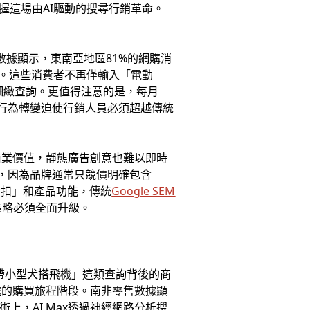
握這場由AI驅動的搜尋行銷革命。
數據顯示，東南亞地區81%的網購消
尋。這些消費者不再僅輸入「電動
的細緻查詢。更值得注意的是，每月
這種行為轉變迫使行銷人員必須超越傳統
商業價值，靜態廣告創意也難以即時
詢，因為品牌通常只競價明確包含
折扣」和產品功能，傳統
Google SEM
策略必須全面升級。
何攜帶小型犬搭飛機」這類查詢背後的商
處的購買旅程階段。南非零售數據顯
上，AI Max透過神經網路分析搜