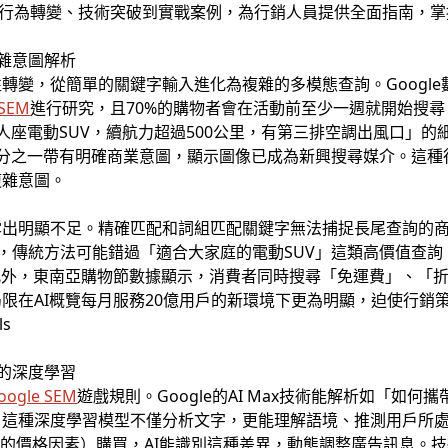
行為轉變、技術突破到實戰案例，為行銷人員提供全面指南，掌
複雜意圖解析
轉變，從簡單的關鍵字輸入進化為複雜的多模態查詢。Google
 SEM
進行研究，且70%的購物者會在活動前至少一週就開始搜
人座電動SUV，續航力超過500公里，有第三排空調出風口」
搜尋中，五分之一帶有明確商業意圖，顯示圖像已成為新興搜尋媒介。
複雜意圖。
露出明顯不足。精確匹配和詞組匹配關鍵字無法捕捉長尾查詢的
為例，傳統方法可能錯過「適合大家庭的電動SUV」這類高價值查
字。此外，東南亞購物節數據顯示，消費者同時搜尋「免運費」、「
限在AI概覽每月服務20億用戶的新環境下更為明顯，迫使行銷
配的深度學習
oogle SEM
遊戲規則。Google的AI Max技術能解析如「如
。這種深度學習模型不僅分析文字，更能理解語境、推測用戶所
%的價格因素）購買，AI能識別這種差異，動態調整廣告訊息。技術