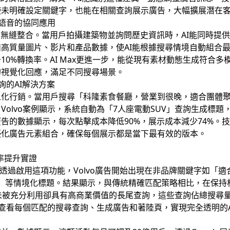
使未明確設定關鍵字，也能在相關查詢展示廣告，大幅擴展潛在
與語音的協同應用
的無縫整合。當用戶拍攝建築物並詢問歷史資訊時，AI能同時提
高質量圖片、影片和產品數據，使AI能根據搜尋情境自動組合最佳
10%轉換率。AI Max更進一步，能從現有素材動態生成符合
的視覺化回應，滿足不同搜尋場景。
詢的AI解決方案
化行銷。當用戶搜尋「科隆素食餐廳，營業到很晚，適合團體聚餐
Volvo案例顯示，系統自動為「7人座電動SUV」查詢生成標
告的數據顯示，每次點擊成本降低90%，展示成本減少74%。技
優化廣告元素組合，確保每個展示都是當下最有效的版本。
轉換率提升實證
標竿。透過啟用這項功能，Volvo廣告開始出現在非品牌關鍵字如「
V」等情境化標題。結果顯示，與傳統精確匹配策略相比，在保
那些未被充分利用卻具有高商業價值的長尾查詢，這些查詢佔總搜尋
報表查看每個匹配的搜尋查詢、生成廣告和著陸頁，實現完全透明的