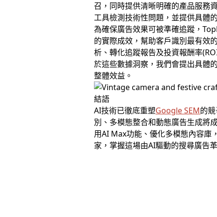
召，同時提供清晰明確的產品服務資
工具檢測技術性問題，並提供具體
為確保廣告效果可被準確追蹤，To
的實際成效，幫助客戶識別最有效
析、轉化追蹤報告及投資報酬率(R
於這些數據洞察，我們會提出具體的
整體效益。
結語
AI技術已徹底重塑
Google SEM
的競
別、多模態整合和動態廣告生成將
用AI Max功能、優化多模態內
家，掌握這場由AI驅動的搜尋廣告