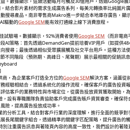
數據顯示，這類活動每月可觸及30億用戶，透過Google展示廣告網
，結合影片素材的需求生成廣告系列，每美元轉換率比純圖片廣告
動搜尋產品。南非零售商Makro進一步結合本地庫存廣告，顯
AI驅動的
Google SEM
能有效打通線上線下消費旅程。
佳試驗場。數據顯示，92%消費者使用
Google SEM
（而非電商
AI策略：首先透過DemandGen提前培養VIP用戶（如提供4
意向搜尋；最後透過相似受眾擴展觸及社交平台用戶。這種方法
物節不同階段（預熱期、高峰日、尾聲期）展示最相關的促銷訊息
務
供商，為企業客戶打造全方位的
Google SEM
解決方案，涵蓋從
務經驗相結合，透過系統化的操作流程，確保客戶的廣告投資報
面評估客戶的業務特性與市場定位，從廣告投放資質獲取開始，
經驗，設有專職團隊負責協助客戶完成廣告賬戶資質審查，確保符合
戶風險，提高廣告投放成功率。
用專業的分析工具，結合對客戶行業的深度理解，進行全面的競爭
擴展長尾關鍵字組合，透過精準的關鍵字匹配策略，提升廣告的
kee特別注重廣告訊息與著陸頁內容的高度一致性，我們設計的著