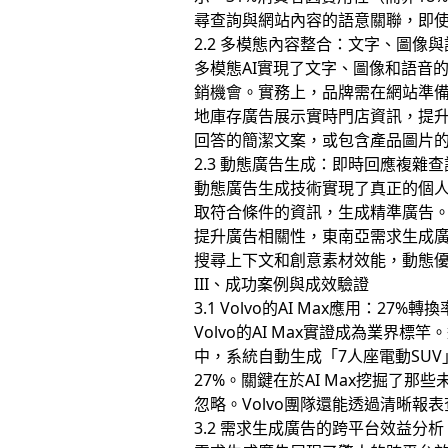
尋查詢與網站內容的語意關聯，即
2.2 多模態內容整合：文字、圖像
多模態AI實現了文字、圖像和語音
銷機會。實務上，品牌需在網站準備
地庫存廣告展示實時門店資訊，提升
回答的簡潔文案，或包含產品圖片
2.3 動態廣告生成：即時回應複雜查
動態廣告生成技術實現了真正的個人
取符合條件的資訊，生成精準廣告。
提升廣告相關性，東南亞需求生成廣
搜尋上下文和創意素材效能，動態
III、成功案例與成效驗證
3.1 Volvo的AI Max應用：27%
Volvo的AI Max實證成為業界
中，系統自動生成「7人座電動SU
27%。關鍵在於AI Max挖掘了
忽略。Volvo團隊還能透過清晰
3.2 需求生成廣告的跨平台效益分析