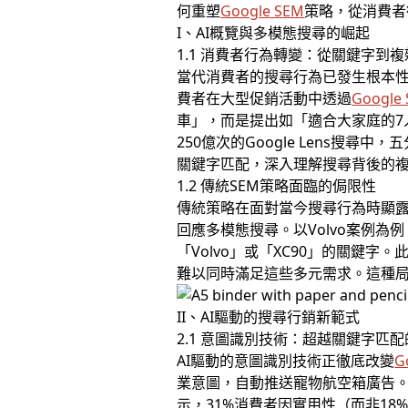
何重塑
Google SEM
策略，從消費者
I、AI概覽與多模態搜尋的崛起
1.1 消費者行為轉變：從關鍵字到
當代消費者的搜尋行為已發生根本性
費者在大型促銷活動中透過
Google
車」，而是提出如「適合大家庭的7
250億次的Google Lens
關鍵字匹配，深入理解搜尋背後的
1.2 傳統SEM策略面臨的侷限性
傳統策略在面對當今搜尋行為時顯
回應多模態搜尋。以Volvo案例
「Volvo」或「XC90」的關鍵
難以同時滿足這些多元需求。這種局
II、AI驅動的搜尋行銷新範式
2.1 意圖識別技術：超越關鍵字匹
AI驅動的意圖識別技術正徹底改變
G
業意圖，自動推送寵物航空箱廣告
示，31%消費者因實用性（而非18