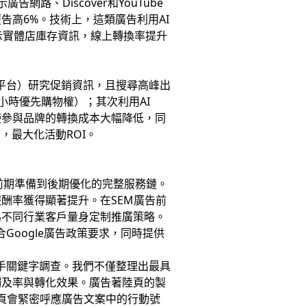
路、Discover和YouTube
高6%。技術上，這類廣告利用AI
示實體店庫存資訊，線上轉換率提升
平台）研究促銷資訊，且搜尋高峰出
8小時優先購物權）；其次利用AI
使參與品牌的轉換成本大幅降低，同
，最大化活動ROI。
前期準備到後期優化的完整服務鏈。
酬率獲得顯著提升。在SEM廣告前
為不同行業客戶量身定制推廣策略。
Google廣告政策要求，同時提供
對手關鍵字調查。我們不僅整理出最具
觸及率與轉化效果。廣告著陸頁的製
陸頁會緊密呼應廣告文案中的行動號