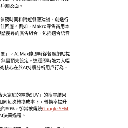
客戶觸及面。
供參觀時間和附近餐廳建議，創造行
回應。例如，Makro零售商用本
多模態搜尋的廣告組合，包括適合語音
」，AI Max能即時從餐廳網站提
題，無需預先設定。這種即時能力大幅
術核心在於AI持續分析用戶行為、
適合大家庭的電動SUV」的搜尋結果
持相同每次轉換成本下，轉換率提升
量的80%，卻常被傳統
Google SEM
AI決策過程。