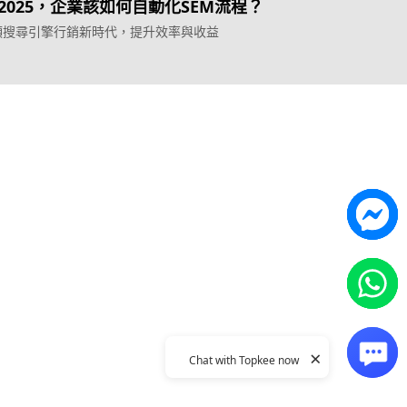
2025，企業該如何自動化SEM流程？
引領搜尋引擎行銷新時代，提升效率與收益
Topkee
ilder
關於我們
營銷歸因
聯絡我們
能獲客
Topkee動態
Topkee理念
隱私政策
×
Chat with Topkee now