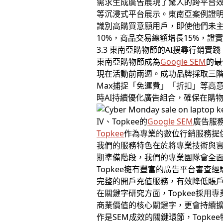
需求生成廣告展現了驚人的跨平台效益。
等沉浸式平台展示。東南亞案例證明
識別高購買意願用戶，即使他們未主
10%，商品交易總額增長15%，證實
3.3 東南亞購物節的AI搜尋行銷實踐
東南亞購物節成為
Google SEM
的最
現在活動前兩週。成功品牌採取三階段
Max捕捉「免運費」「折扣」等高
時AI持續優化廣告組合，確保在購
IV、Topkee的
Google SEM
廣告服
Topkee
作為專業的數位行銷服務提
我們的服務特色在於將專業技術與實
期準備階段，我們的專業團隊會全
Topkee擁有豐富的廣告平台審查
完整的開戶充值服務，有效降低賬
在關鍵字研究方面，Topkee採
商業價值的核心關鍵字，更會持續
作是SEM成效的關鍵環節，Top