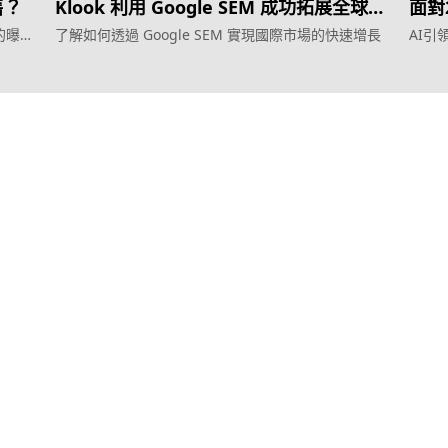
售？
Klook 利用 Google SEM 成功拓展全球市
面對
場
的曝光
了解如何透過 Google SEM 實現國際市場的快速增長
AI
服務
產品
效益型Google廣告服務
Weber Web bu
效益型Meta廣告服務
TTO CDP 
LeadGeneration廣告服務
Leadbox 智
營銷網頁製作
YIS 內容營銷
智能素材優化
YME 對話營銷
© 2011–2026 Topkee Media. All rights reserved.