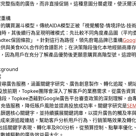
案完整指南的廣告，而非直接促銷。這種意圖分層處理，使沃爾
程重構
的購買漏斗模型。傳統AIDA模型正被「視覺觸發-情境評估-技
拌機時，其後續行為呈現明確模式：先比較不同角度產品圖（平均查
ndtec保固條款」。針對這行為路徑，領先廚電品牌已重構
Goog
供與美食KOL合作的食譜影片；在決策階段強化本地經銷商庫
8%，因為用戶在充分了解產品優勢後更願意購買高階型號。這證明
案
搜尋廣告服務，涵蓋關鍵字研究、廣告創意製作、轉化追蹤、網
告投放前期，Topkee團隊會深入了解客戶的業務需求，從廣告
段，Topkee憑藉對Google廣告平台審查政策的深刻理解，
戶充值服務，降低賬戶風險並提高投放成功率。關鍵字研究是
SE
具篩選核心關鍵字，並持續擴展關鍵詞庫，以提升廣告的觸及率
TM生成來源追蹤連結，幫助客戶分析用戶行為、行銷策略效果及轉
告，包括關鍵字表現、轉化率及ROI分析，從預算控制、點擊率優
現數據驅動的廣告效益最大化。