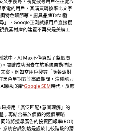
不同於文字搜尋，視覺搜尋用戶往往處於
尋家電的用戶，其購買轉換率比文字
特色細節等。廚具品牌Tefal發
」，Google正測試讓用戶直接搜
視覺素材庫的建置不再只是美編工
試中，AI Max不僅貢獻了整個廣
I)。關鍵成功因素在於系統自動捕捉
告文案。例如當用戶搜尋「晚餐派對
，在黑色星期五等高峰期間，這種能力
AI驅動的新
Google SEM
時代，反應
心是採用「廣泛匹配+意圖理解」的
變體；再結合基於價值的競價策略
同時將搜尋廣告的投資回報率(ROI)
時，系統會識別這是處於比較階段的潛