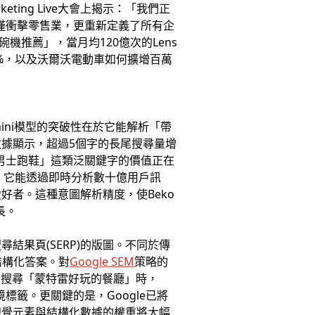
rketing Live大會上揭示：「我們正
不僅衝擊零售業，更重新定義了所有企
推薦」，當月均120億次的Lens
87%，以及沃爾沃電動車如何擴增百萬
ini模型的突破性在於它能解析「帶
據顯示，超過5個字的長尾搜尋量增
男士跑鞋」這類泛關鍵字的價值正在
於，它能透過即時分析數十億用戶訊
者。這種意圖解析精度，使Beko
長。
尋結果頁(SERP)的版圖。不同於傳
結構化答案。對
Google SEM
策略的
戶搜尋「蒙特雷好玩的餐廳」時，
標籤。更關鍵的是，Google已將
視覺元素與結構化數據的權重將大幅