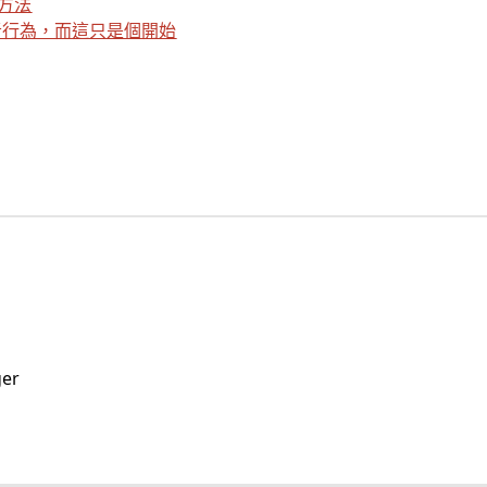
告方法
者行為，而這只是個開始
ger