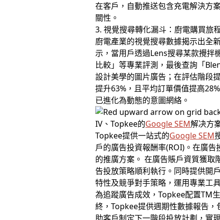
在客戶，自動推送包含充電解決方
關性。
3. 視覺搜尋轉化漏斗：廚電購買旅
廚電產業的視覺搜尋數據揭示出全新
示，當用戶透過Lens搜尋某款攪
比較」等專業評測，最後查詢「Ble
設計美學的圖片廣告；在評估階段提
提升63%，且平均訂單價值提高2
已進化為動態的意圖網絡。
IV、Topkee的
Google SEM
解决方
Topkee提供一站式的
Google SEM
戶的廣告投資報酬率(ROI)。在廣
的推廣方案。 在廣告賬戶資質獲取階
告投放策略順利執行。同時提供開
特性及競爭對手策略，運用專業工
為追蹤廣告成效，Topkee配置
終，Topkee提供週期性數據報
助客戶制定下一階段投放計劃，實