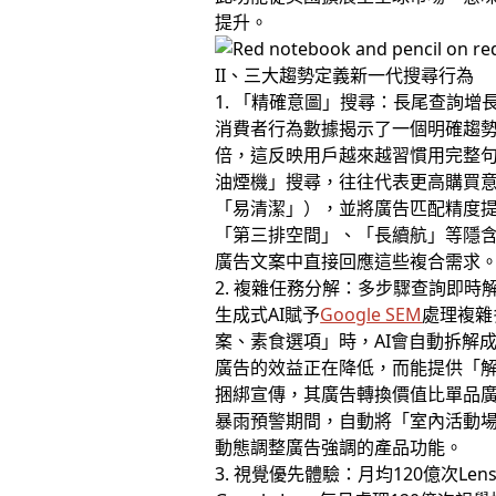
提升。
II、三大趨勢定義新一代搜尋行為
1. 「精確意圖」搜尋：長尾查詢增長
消費者行為數據揭示了一個明確趨勢
倍，這反映用戶越來越習慣用完整
油煙機」搜尋，往往代表更高購買意
「易清潔」），並將廣告匹配精度提
「第三排空間」、「長續航」等隱含
廣告文案中直接回應這些複合需求
2. 複雜任務分解：多步驟查詢即時
生成式AI賦予
Google SEM
處理複雜
案、素食選項」時，AI會自動拆解
廣告的效益正在降低，而能提供「
捆綁宣傳，其廣告轉換價值比單品廣
暴雨預警期間，自動將「室內活動場地
動態調整廣告強調的產品功能。
3. 視覺優先體驗：月均120億次Len