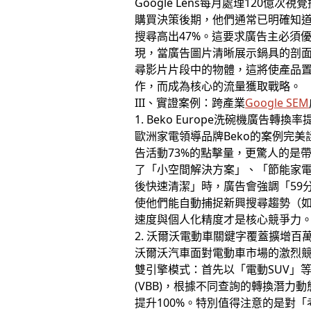
Google Lens每月處理12
購買決策後期，他們通常已明確知道
搜尋高出47%。這要求廣告主必須
現，當廣告圖片清晰展示鍋具的剖面結
尋影片片段中的物體，這將使產品
作，而成為核心的流量獲取戰略。
III、實證案例：跨產業
Google SEM
1. Beko Europe洗碗機廣告轉換率
歐洲家電領導品牌Beko的案例完美
告活動73%的點擊量，更驚人的是帶
了「小空間解決方案」、「節能家
後快速清潔」時，廣告會強調「59
使他們能自動捕捉新興搜尋趨勢（如
速度與個人化精度才是核心競爭力
2. 沃爾沃電動車關鍵字覆蓋擴增百
沃爾沃汽車面對電動車市場的激烈競
雙引擎模式：首先以「電動SUV」
(VBB)，根據不同查詢的轉換潛力
提升100%。特別值得注意的是對