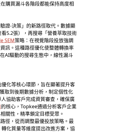
沃在購買漏斗各階段都能保持高度相
術驗證-決策」的新路徑取代。數據顯
看5.2張），再搜尋「營養萃取技術
le SEM
策略：在視覺階段投放強調
存資訊。這種路徑優化使整體轉換率
在AI驅動的搜尋生態中，線性漏斗
站優化等核心環節，旨在顯著提升客
資質獲取到後期數據分析，制定個性化
由專人協助客戶完成資質審查，確保廣
M
的核心，Topkee通過分析客戶企業
與相關性，精準鎖定目標受眾。
化路徑，從而調整最優投放策略。最
化、轉化質量等維度提出改進方案，協