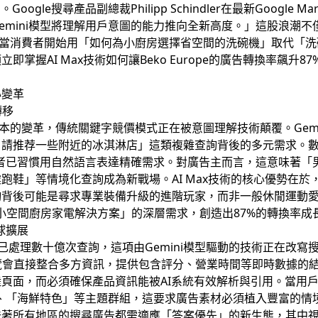
le搜尋產品副總裁Philipp Schindler在最新Google Ma
emini模型將理解用戶意圖的能力推向全新高度。」這股浪潮
當消費者開始用「如何為小廚房選擇省空間的洗碗機」取代「洗碗機
掌握AI Max技術如何讓Beko Europe的廣告轉換率飆升
心變革
轉移
本的變革，傳統關鍵字競價模式正在被意圖理解技術顛覆。Gem
？請推荐一些附近的冰淇淋店」這類複雜查詢背後的多元需求。數
費者已習慣用自然語言表達精確需求。對廣告主而言，這意味著「
跑鞋」等情境化查詢成為新戰場。AI Max技術的核心優勢在
背後可能是尋求專業裝備升級的進階玩家，而非一般休閒運動愛好
「小空間廚房家電解決方案」的深層需求，創造出87%的轉換率成
全球擴展
覽功能已處理數十億次查詢，這項由Gemini模型驅動的技術正在改寫搜
概覽會直接整合多方資訊，提供包含評分、營業時間等即時數據的
頁面，而必須確保產品資訊能被AI系統有效解析與引用。當用
」、「海鮮特色」等主題群組，這要求廣告素材必須植入豐富的情境
味著所有地區的搜尋廣告都需適應「答案優先」的新生態，其中