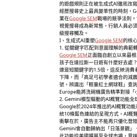
的遊戲規則正在被生成式AI徹底改寫。Goog
經歷搜尋史上最具變革性的時刻，G
業在
Google SEM
戰場的競爭法則。
視覺搜尋成為新常態，行銷人員必須立即
級搜尋觸及。
I、生成式AI重塑
Google SEM
的核
1. 從關鍵字匹配到意圖理解的典範
Google SEM
正面臨自創立以來最根
孩子在達拉斯一日遊有什麼好去處
速是短關鍵字的1.5倍，這反映消
下降，而「高足弓初學者適合的減震
號，辨識出「輕量紅土網球鞋」查詢
Europe能將洗碗機廣告精準對接
2. Gemini模型驅動的AI概覽功能
Google於2024年推出的AI概
統10條藍色連結的呈現方式，AI
衝擊在於，廣告主不能再只優化登陸
Gemini會自動歸納出「日落景觀
此功能從美國擴展至全球市場，意