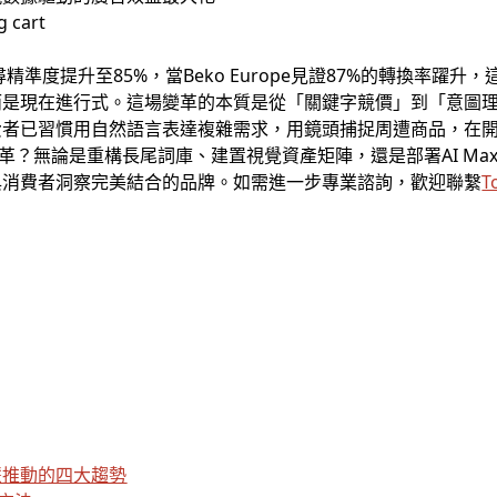
搜尋精準度提升至85%，當Beko Europe見證87%的轉換率躍
而是現在進行式。這場變革的本質是從「關鍵字競價」到「意圖
費者已習慣用自然語言表達複雜需求，用鏡頭捕捉周遭商品，在
革？無論是重構長尾詞庫、建置視覺資產矩陣，還是部署AI Ma
與消費者洞察完美結合的品牌。如需進一步專業諮詢，歡迎聯繫
T
慧推動的四大趨勢