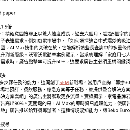
1.5倍
：精確意圖搜尋正以驚人速度成長。過去六個月，超過5個字的長
句子表達需求。例如廚電市場中，「如何選擇適合中式爆炒的吸
圖。AI Max技術的突破在於，它能解析這些長查詢中的多重
升到新層級。沃爾沃電動車案例顯示，當系統理解「家庭用七人
需求時，廣告點擊率可提升60%。這要求廣告主必須重構關鍵
。
解決
多步驟任務的能力，這開創了
SEM
新戰場。當用戶查詢「籌辦3
成場地預訂、餐飲服務、應急方案等子任務，並提供整合解決方
解決方案套組」的廣告主將獲取更多流量。實證顯示，家電品牌
告高出90%。更關鍵的是，AI Max的即時資訊處理能力，使
」廣告推送給野餐籌辦者。這種情境感知能力，讓Beko Eur
s搜尋