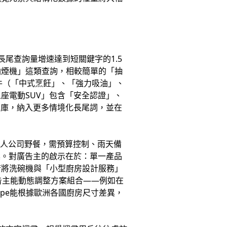
尾查詢量增速達到短關鍵字的1.5
油煙機」這類查詢，相較簡單的「抽
條件（「中式烹飪」、「強力吸油」、
座電動SUV」包含「安全認證」、
詞庫，納入更多情境化長尾詞，並在
0人公司野餐，需預算控制、雨天備
案。對廣告主的啟示在於：單一產品
若將洗碗機與「小型廚房設計服務」
廣告主能動態調整方案組合——例如在
ope能根據歐洲各國廚房尺寸差異，