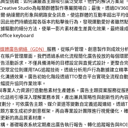
臨典型挑戰：如何讓嚴肅主題吸引廣泛受眾。他們的解決方案是
s Creative Studio為每類群體製作專屬開場白；最後，透過D
爾·納達爾的形象與網路安全訊息，使這群體的互動率超出平均值
，因此他們持續追蹤各版本的點擊後行為，發現運動愛好者雖然
據驅動的細分方法，使單一影片素材產生差異化效果，最終達成
e多媒體廣告
網絡（
GDN
）
服務，從賬戶管理、創意製作到成效分
在賬戶管理層面，我們透過系統化流程簡化廣告投放的每個環節。
廣告活動訴求，不僅具備清晰的目標設定與直覺式設計，更整合
受眾定位則運用TAG追蹤技術，透過分析用戶行為數據建立精
化溝通效果。廣告初始化階段透過TTO整合平台實現全流程自
大幅提升協同作業效率。
I技術與專業人力資源打造動態素材生產體系。廣告主題提案服務從
構化話術引導深入理解業務本質，產出兼具策略性與創新性的內容
度劃分，可依廣告主題、媒介渠道等變數自定義追蹤連結，透過T
主題方案生成初步創意框架，再由專業設計團隊進行視覺優化，
續更新的高品質素材庫。
構。基礎報表系統定期產出廣告執行報告、轉化追蹤報告與RO