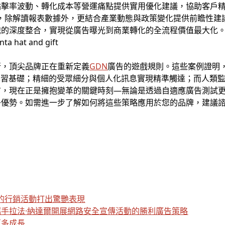
點擊率波動、轉化成本等營運痛點提供實用優化建議，協助客戶
會議，除解讀報表數據外，更結合產業動態與政策變化提供前瞻性
識的深度整合，實現從廣告曝光到商業轉化的全流程價值最大化
行，頂尖品牌正在重新定義
GDN
廣告的遊戲規則。這些案例證明
學習基礎；精細的受眾細分與個人化訊息實現精準觸達；而人類
言，現在正是擁抱變革的關鍵時刻—無論是透過自適應廣告測試
爭優勢。如需進一步了解如何將這些策略應用於您的品牌，建議
 為巴薩的行銷活動打出驚艷表現
手拉法·納達爾開展網路安全宣傳活動的勝利廣告策略
更多成長