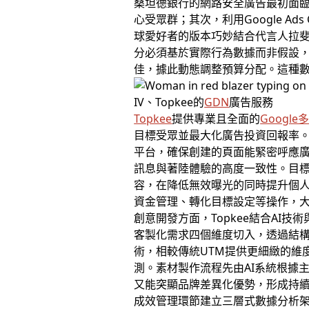
桑坦德銀行的網路安全廣告最初面
心受眾群；其次，利用Google Ad
球愛好者的版本巧妙結合代言人拉斐
分必須基於實際行為數據而非假設
佳，據此動態調整預算分配。這種數
IV、Topkee的
GDN
廣告服務
Topkee
提供專業且全面的
Googl
目標受眾並最大化廣告投資回報率。
平台，確保創建的頁面能緊密呼應
訊息與著陸體驗的高度一致性。目標
容，在降低無效曝光的同時提升個人
資金管理、轉化目標設定等操作，
創意開發方面，Topkee結合A
客製化需求四個維度切入，透過結
術，相較傳統UTM提供更細緻的維
測。素材製作流程先由AI系統根據
又能突顯品牌差異化優勢，形成持
成效管理環節建立三層式數據分析架