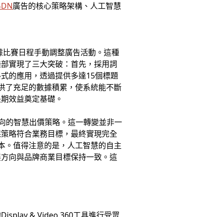
GDN
廣告的核心策略架構、人工智慧
據比賽日程手動調整廣告活動。這種
樂部實現了三大突破：首先，採用詞
式的應用，透過提供多達15個標題
供了充足的數據積累，使系統能不斷
長期效益奠定基礎。
導向的智慧出價策略。這一轉變並非一
保策略符合業務目標，最終實現完全
成本。值得注意的是，人工智慧的自主
展方向與品牌商業目標保持一致。這
 & Video 360工具進行受眾