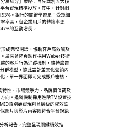
「分層細分」策略：首先識別五大核
V360平台實現精準投放。其中，針對網
53%。銀行的關鍵學習是：受眾細
點擊率高，但企業用戶的轉換率更
47%的互動增長。
析形成完整閉環，協助客戶高效觸及
廣告著陸頁製作採用Weber技術
完整的客戶行為追蹤機制，維持廣告
準分群模型，據此設計差異化營銷內
動化，單一界面即可完成賬戶審核、
服務特性、市場競爭力、品牌價值觀及
方向。追蹤機制採用進階TM設置技
MID識別碼實現創意層級的成效監
確保圖片與影片內容既符合平台規範
I分析報告，完整呈現關鍵績效指