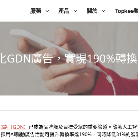
服務
產品
關於
Topkee
化GDN廣告，實現190%轉
告網路
（
GDN
）
已成為品牌觸及目標受眾的重要管道。隨著人工智
用AI驅動廣告活動可提升轉換率達190%，同時降低31%的獲