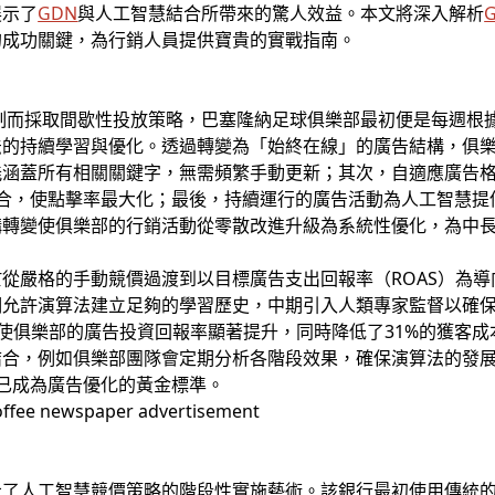
展示了
GDN
與人工智慧結合所帶來的驚人效益。本文將深入解析
的成功關鍵，為行銷人員提供寶貴的實戰指南。
制而採取間歇性投放策略，巴塞隆納足球俱樂部最初便是每週根
法的持續學習與優化。透過轉變為「始終在線」的廣告結構，俱
涵蓋所有相關關鍵字，無需頻繁手動更新；其次，自適應廣告格
組合，使點擊率最大化；最後，持續運行的廣告活動為人工智慧提
構轉變使俱樂部的行銷活動從零散改進升級為系統性優化，為中
從嚴格的手動競價過渡到以目標廣告支出回報率（ROAS）為
期允許演算法建立足夠的學習歷史，中期引入人類專家監督以確
法使俱樂部的廣告投資回報率顯著提升，同時降低了31%的獲客
結合，例如俱樂部團隊會定期分析各階段效果，確保演算法的發
已成為廣告優化的黃金標準。
工智慧競價策略的階段性實施藝術。該銀行最初使用傳統的Display