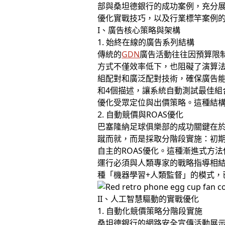
部與桑坦德銀行的成功案例，充分
優化實戰技巧，以及行業標竿案例
I、廣告核心策略與架構
1. 始終在線的廣告系列結構
傳統的
GDN
廣告活動往往因預算限
方式不僅效率低下，也阻礙了演算
組配對和廣泛配對技術，確保廣告能
和4個描述，讓系統自動測試最佳
優化受眾定位與出價策略。這種結
2. 自動競價與ROAS優化
巴塞隆納足球俱樂部的成功關鍵在於
蹴而就，而是採取分階段實施：初
自主的ROAS優化。這種漸進式方
運行必須與人類專家的戰略指導相
種「機器學習+人類監督」的模式，
II、人工智慧驅動的實戰優化
1. 自動化競價策略分階段實施
桑坦德銀行的網路安全宣傳活動展示了人