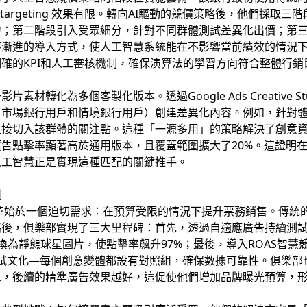
ic targeting 效果有限。轉向AI驅動的競價策略後，他們採
；第二階段引入受眾細分，針對不同群體測試差異化出價；第三
漸進的導入方式，使人工智慧系統能在不影響當前績效的情況下
確的KPI和人工審核機制，確保演算法的學習方向符合整體行銷
材轉化為多個客製化版本。透過Google Ads Creative 
、市場銀行用戶和情境銀行用戶）創建差異化內容。例如，針對
直接切入該群體的關注點。這種「一源多用」的策略解決了創意
告點擊率顯著高於通用版本，且覆蓋範圍擴大了20%。這證明
人工智慧正是實現這種匹配的關鍵推手。
例
革始於一個迫切需求：在預算受限的情況下提升票務銷售。傳統
後，俱樂部實現了三大里程碑：首先，透過自適應廣告持續測試
換為靜態球星圖片，使點擊率飆升97%；最後，導入ROAS智慧
測試文化—每個創意變體都設有對照組，確保數據可靠性。俱樂部
息，後續的精準廣告效果越好，這促使他們增加品牌曝光預算，