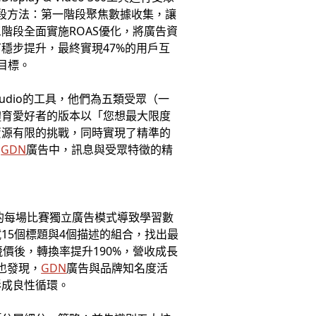
取三階段方法：第一階段聚焦數據收集，讓
階段全面實施ROAS優化，將廣告資
穩步提升，最終實現47%的用戶互
目標。
Studio的工具，他們為五類受眾（一
體育愛好者的版本以「您想最大限度
資源有限的挑戰，同時實現了精準的
在
GDN
廣告中，訊息與受眾特徵的精
的每場比賽獨立廣告模式導致學習數
15個標題與4個描述的組合，找出最
競價後，轉換率提升190%，營收成長
也發現，
GDN
廣告與品牌知名度活
形成良性循環。