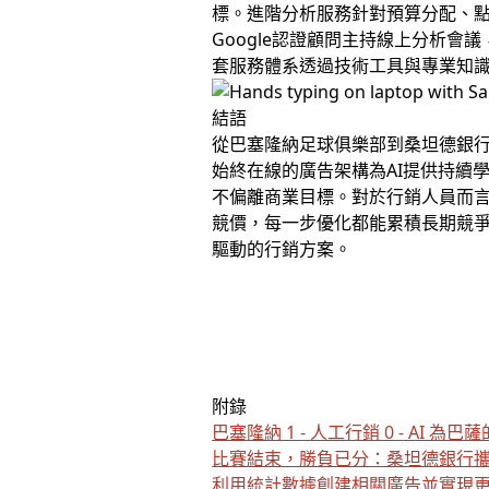
標。進階分析服務針對預算分配、
Google認證顧問主持線上分析
套服務體系透過技術工具與專業知
結語
從巴塞隆納足球俱樂部到桑坦德銀
始終在線的廣告架構為AI提供持續
不偏離商業目標。對於行銷人員而
競價，每一步優化都能累積長期競
驅動的行銷方案。
附錄
巴塞隆納 1 - 人工行銷 0 - AI
比賽結束，勝負已分：桑坦德銀行攜
利用統計數據創建相關廣告並實現