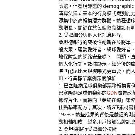
篩選，但發現靜態的 demograph
演算法建立基本的行為模式識別能力
源集中於高轉換潛力群體。這種循序
動增長。關鍵在於每個階段都設有明
2. 受眾細分與個人化訊息匹配
桑坦德銀行的突破性創新在於將單一影片素
般大眾、運動愛好者、網球愛好者
地保障您的網路安全嗎？」開頭，
個人化行銷。數據顯示，細分後的廣
準匹配遠比大規模曝光更重要，而
III、行業標竿案例深度解析
1. 巴塞隆納足球俱樂部票務轉換實
巴塞隆納足球俱樂部的
GDN
廣告改
據碎片化，而轉向「始終在線」策略
佳點擊率配方；其次，將GIF素材替
192%。這些成果的背後是嚴謹的
動相輔相成：越多用戶接觸品牌訊
2. 桑坦德銀行受眾細分技術