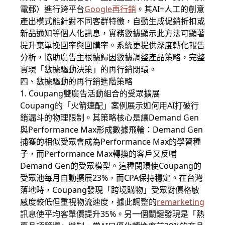
電郵）進行跨平台
Google再行銷
。其AI+人工的創意
產出模式能針對不同客群特徵，自動生成促銷折扣或
新品通知等個人化訊息，實務數據顯示此方法可顯著
提升棄單挽回率與回購率。系統更提供深度轉化報告
分析，協助廣告主根據歸因數據調整產品策略，完整
實現「數據驅動決策」的再行銷閉環。
四、數據驅動的再行銷進階策略
1. Coupang雙廣告活動組合的受眾擴展
Coupang的「火箭速配」案例展示如何用AI打破行
銷漏斗的物理限制。其策略核心是讓Demand Gen
與Performance Max形成數據飛輪：Demand Gen
捕獲的相似受眾會成為Performance Max的學習種
子，而Performance Max轉換的客戶又反哺
Demand Gen的受眾模型。這種閉環使Coupang的
受眾池每月自動擴展23%，而CPA保持穩定。在台灣
落地時，Coupang發現「跨境購物」受眾對價格敏
感度較低但重視物流速度，據此調整的
remarketing
訊息使平均客單價提升35%。另一個關鍵發現是「熱