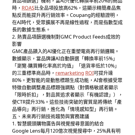
賣品項篩選」機制，當AI只優化轉換率前20%的商品
時，
ROAS
比全品項投放高62%，這顯示精簡產品焦
點反而能提升再行銷效率。Coupang的經驗證明，
在AI時代，受眾擴展不再是線性過程，而是指數型成
長的數據生態系。
2. 熱賣品項篩選機制對GMC Product Feeds成效的
影響
GMC產品饋入的AI優化正在重塑電商再行銷邏輯。
數據顯示，當品牌讓AI自動篩選「轉換率前15%」
「瀏覽-購買轉化率高於均值」「退貨率低於10%」
的三重標準商品時，
remarketing
ROI
可提升達
80%。更智能的是動態標題生成功能，AI會根據受眾
特徵自動調整產品標題強調點（對價格敏感者顯示
「限時折扣」，對品質追求者顯示「有機認證」），
使CTR提升33%。這些技術突破的實質是將傳統「產
品導向」再行銷，進化為「情境感知型」再行銷。
五、未來再行銷技術趨勢與實務建議
1. 智慧鏡頭購物廣告與視覺搜尋意圖的結合
Google Lens每月120億次視覺搜尋中，25%具有明