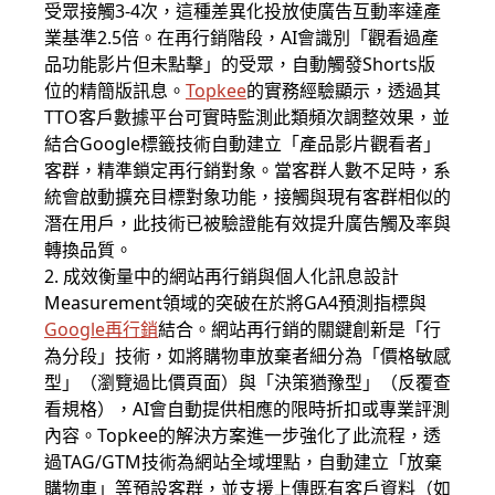
受眾接觸3-4次，這種差異化投放使廣告互動率達產
業基準2.5倍。在再行銷階段，AI會識別「觀看過產
品功能影片但未點擊」的受眾，自動觸發Shorts版
位的精簡版訊息。
Topkee
的實務經驗顯示，透過其
TTO客戶數據平台可實時監測此類頻次調整效果，並
結合Google標籤技術自動建立「產品影片觀看者」
客群，精準鎖定再行銷對象。當客群人數不足時，系
統會啟動擴充目標對象功能，接觸與現有客群相似的
潛在用戶，此技術已被驗證能有效提升廣告觸及率與
轉換品質。
2. 成效衡量中的網站再行銷與個人化訊息設計
Measurement領域的突破在於將GA4預測指標與
Google再行銷
結合。網站再行銷的關鍵創新是「行
為分段」技術，如將購物車放棄者細分為「價格敏感
型」（瀏覽過比價頁面）與「決策猶豫型」（反覆查
看規格），AI會自動提供相應的限時折扣或專業評測
內容。Topkee的解決方案進一步強化了此流程，透
過TAG/GTM技術為網站全域埋點，自動建立「放棄
購物車」等預設客群，並支援上傳既有客戶資料（如