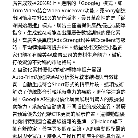
廣告成效達20%以上。進階的「Google」模式，如
Trim Video結合Video Voiceover功能，讓Sony創造
出回憶度提升25%的配音版本。最具革命性的是「從
零開始創造」模式，廣告主僅需提供產品描述或簡單
指令，生成式AI就能產出經廣告數據訓練的優化素
材，當廣告優異度(Ads Strength)達到Excellent等級
時，平均轉換率可提升6%。這些技術突破使小型商
家也能擁有媲美4A廣告公司的素材生產能力，徹底
打破資源不對稱的市場格局。
2. 自動化素材優化功能的轉換率提升實證
Auto-Trim功能透過AI分析影片敘事結構與音效節
奏，自動生成符合Short形式的精華片段，這項技術
解決了傳統影音剪輯耗時費力的痛點。更值得注意的
是，Google AI在素材優化層面展現出驚人的數據洞
察能力，系統會自動偵測不同版位的成效差異，將廣
告預算優先分配給CTR更高的展示位置。這種動態優
化機制特別適合產品線複雜的品牌，如Haleon旗下
擁有舒酸定、善存等多個產品線，AI能自動匹配最適
素材與受眾群，避免人工操作可能產生的訊息混亂。