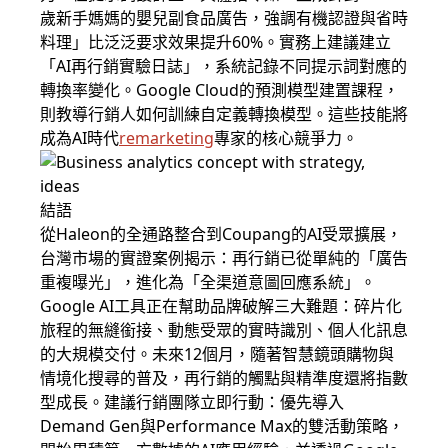
歲新手媽媽的嬰兒副食品廣告，強調有機認證與省時
料理」比泛泛要求效果提升60%。實務上建議建立
「AI再行銷實驗日誌」，系統記錄不同提示詞對應的
轉換率變化。Google Cloud的預測模型建置課程，
則教導行銷人如何訓練自定義轉換模型。這些技能將
成為AI時代
remarketing
專家的核心競爭力。
結語
從Haleon的全通路整合到Coupang的AI受眾擴展，
台灣市場的實證案例揭示：再行銷已從單純的「廣告
重複曝光」，進化為「全渠道意圖回應系統」。
Google AI工具正在幫助品牌破解三大難題：碎片化
旅程的無縫銜接、動態受眾的實時識別、個人化訊息
的大規模交付。未來12個月，隨著智慧鏡頭購物與
情境化搜尋的普及，再行銷的觸點與精準度還將指數
型成長。建議行銷團隊立即行動：優先導入
Demand Gen與Performance Max的雙活動策略，