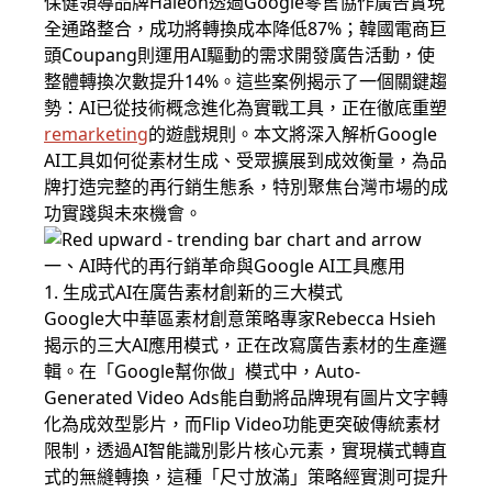
保健領導品牌Haleon透過Google零售協作廣告實現
全通路整合，成功將轉換成本降低87%；韓國電商巨
頭Coupang則運用AI驅動的需求開發廣告活動，使
整體轉換次數提升14%。這些案例揭示了一個關鍵趨
勢：AI已從技術概念進化為實戰工具，正在徹底重塑
remarketing
的遊戲規則。本文將深入解析Google
AI工具如何從素材生成、受眾擴展到成效衡量，為品
牌打造完整的再行銷生態系，特別聚焦台灣市場的成
功實踐與未來機會。
一、AI時代的再行銷革命與Google AI工具應用
1. 生成式AI在廣告素材創新的三大模式
Google大中華區素材創意策略專家Rebecca Hsieh
揭示的三大AI應用模式，正在改寫廣告素材的生產邏
輯。在「Google幫你做」模式中，Auto-
Generated Video Ads能自動將品牌現有圖片文字轉
化為成效型影片，而Flip Video功能更突破傳統素材
限制，透過AI智能識別影片核心元素，實現橫式轉直
式的無縫轉換，這種「尺寸放滿」策略經實測可提升