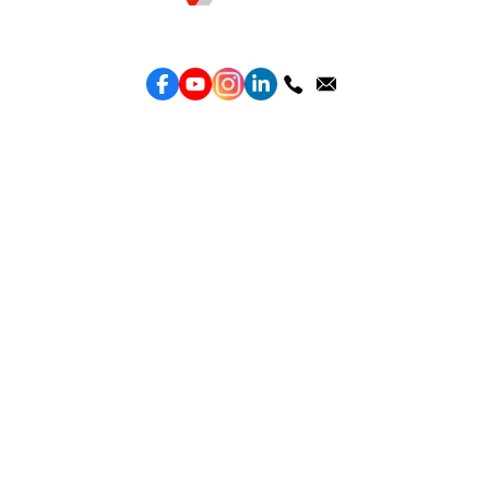
Topkee —— 您的全棧行銷合作夥伴
服務
效益型Google廣告服務
效益型Meta廣告服務
LeadGeneration廣告服務
營銷網頁製作
智能素材優化
產品
Weber Web builder
TTO CDP 營銷歸因
Leadbox 智能獲客
YIS 內容營銷
YME 對話營銷