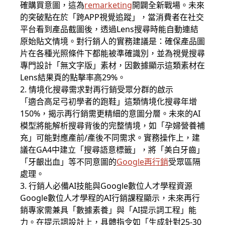
確購買意圖，這為
remarketing
開闢全新戰場。未來
的突破點在於「跨APP視覺追蹤」，當消費者在社交
平台看到產品截圖後，透過Lens搜尋時能自動連結
原始貼文情境。對行銷人的實務建議是：確保產品圖
片在各種光照條件下都能被準確識別，並為視覺搜尋
專門設計「無文字版」素材，因數據顯示這類素材在
Lens結果頁的點擊率高29%。
2. 情境化搜尋需求對再行銷受眾分群的啟示
「適合高足弓初學者的跑鞋」這類情境化搜尋年增
150%，揭示再行銷需更精細的意圖分層。未來的AI
模型將能解析搜尋背後的完整情境，如「孕婦營養補
充」可能對應產前/產後不同需求。實務操作上，建
議在GA4中建立「搜尋語意標籤」，將「美白牙齒」
「牙齦出血」等不同意圖的
Google再行銷
受眾區隔
處理。
3. 行銷人必備AI技能與Google數位人才學程資源
Google數位人才學程的AI行銷課程顯示，未來再行
銷專家需兼具「數據素養」與「AI提示詞工程」能
力。在提示詞設計上，具體指令如「生成針對25-30