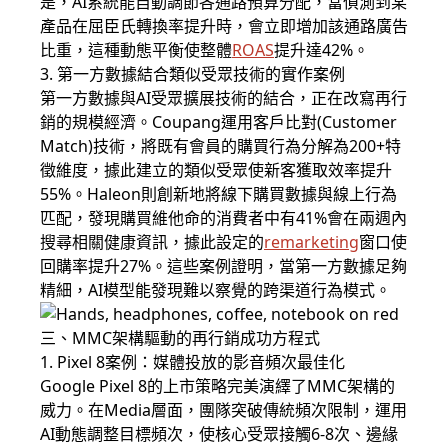
是，AI系統能自動調節各通路預算分配，當偵測到某
產品在屈臣氏轉換率提升時，會立即增加該通路廣告
比重，這種動態平衡使整體
ROAS
提升達42%。
3. 第一方數據結合類似受眾技術的實作案例
第一方數據與AI受眾擴展技術的結合，正在改寫再行
銷的規模經濟。Coupang運用客戶比對(Customer
Match)技術，將既有會員的購買行為分解為200+特
徵維度，據此建立的類似受眾使新客獲取效率提升
55%。Haleon則創新地將線下購買數據與線上行為
匹配，發現購買維他命的消費者中有41%會在兩週內
搜尋相關健康資訊，據此設定的
remarketing
窗口使
回購率提升27%。這些案例證明，當第一方數據足夠
精細，AI模型能發現難以察覺的跨渠道行為模式。
三、MMC架構驅動的再行銷成功方程式
1. Pixel 8案例：媒體投放的影音頻次最佳化
Google Pixel 8的上市策略完美演繹了MMC架構的
威力。在Media層面，團隊突破傳統頻次限制，運用
AI動態調整目標頻次，使核心受眾接觸6-8次、邊緣