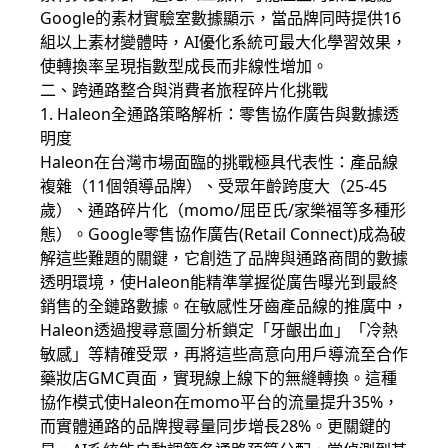
Google的素材實驗室數據顯示，當品牌同時提供16
組以上素材變體時，AI優化系統可最大化學習效果，
使轉換率呈現指數型成長而非線性增加。
二、跨通路整合與消費者旅程碎片化挑戰
1. Haleon全通路策略解析：零售協作廣告與數據透
明度
Haleon在台灣市場面臨的挑戰極具代表性：產品線
複雜（11個領導品牌）、受眾年齡跨度大（25-45
歲）、通路碎片化（momo/屈臣氏/家樂福等多種形
態）。Google零售協作廣告(Retail Connect)成為破
解這些難題的關鍵，它創造了品牌與通路商間的數據
透明環境，使Haleon能精準掌握從廣告曝光到最終
銷售的全鏈路數據。在敏感性牙齒產品線的推廣中，
Haleon透過搜尋意圖分析鎖定「牙齦出血」「冷熱
敏感」等精確受眾，再將這些高意向用戶導流至合作
藥妝店GMC頁面，實現線上線下的無縫轉換。這種
協作模式使Haleon在momo平台的流量提升35%，
而實體通路的品牌搜尋量同步增長28%。更關鍵的