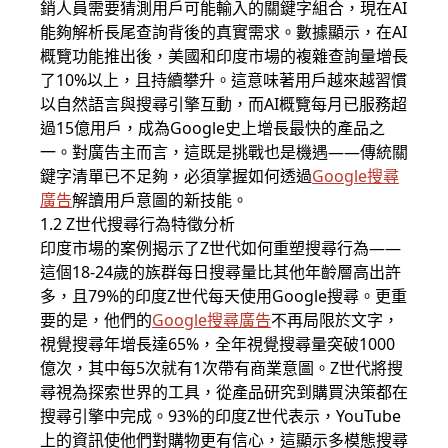
銷人員需要猜測用戶可能輸入的關鍵字組合，現在AI
能夠解析長尾查詢背後的真實需求。數據顯示，在AI
概覽功能推出後，美國和印度市場的複雜查詢量增長
了10%以上，且持續攀升。這意味著用戶越來越習慣
以自然語言與搜尋引擎互動，而AI概覽每月已服務超
過15億用戶，成為Google史上增長最快的產品之
一。對廣告主而言，這既是挑戰也是機遇——傳統關
鍵字清單已不足夠，必須掌握如何透過
Google搜尋
廣告
解讀用戶意圖的新技能。
1.2 Z世代搜尋行為特徵分析
印度市場的案例揭示了Z世代如何重塑搜尋行為——
這個18-24歲的族群每日搜尋量比其他年齡層高出許
多，且79%的印度Z世代每天使用Google搜尋。更重
要的是，他們的
Google搜尋廣告
不再局限於文字，
視覺搜尋年增長達65%，全年視覺搜尋量突破1000
億次，其中每5次就有1次帶有商業意圖。Z世代將搜
尋視為探索世界的工具，從產品研究到購買決策都在
搜尋引擎中完成。93%的印度Z世代表示，YouTube
上的資訊使他們對購物更有信心，這顯示多模態搜尋