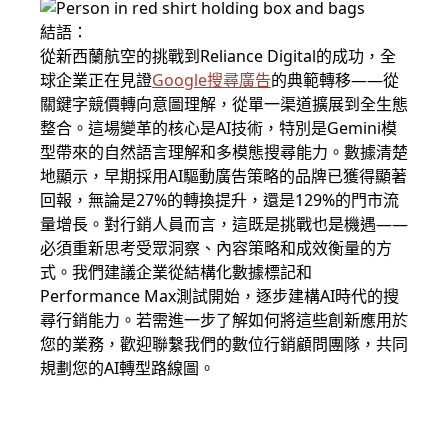
結語：
從新西蘭航空的挑戰到Reliance Digital的成功，全
球企業正在見證
Google搜尋廣告
的典範轉移——從
關鍵字競價轉向意圖理解，從單一渠道擴展到全生態
整合。這場變革的核心是AI技術，特別是Gemini模
型帶來的自然語言理解和多模態搜尋能力。數據清楚
地顯示，早期採用AI驅動廣告策略的品牌已獲得顯著
回報，無論是27%的轉換提升，還是129%的門市流
量增長。對行銷人員而言，這既是挑戰也是機遇——
必須重新思考受眾洞察、內容策略和成效衡量的方
式。我們建議企業從結構化數據標記和
Performance Max測試開始，逐步建構AI時代的搜
尋行銷能力。若需進一步了解如何將這些創新應用於
您的業務，歡迎聯繫我們的數位行銷顧問團隊，共同
規劃您的AI轉型路線圖。