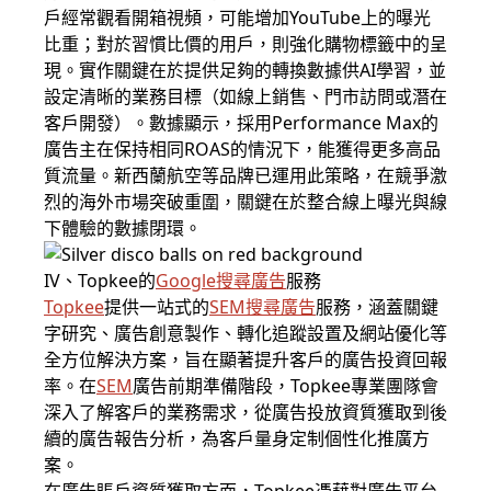
戶經常觀看開箱視頻，可能增加YouTube上的曝光
比重；對於習慣比價的用戶，則強化購物標籤中的呈
現。實作關鍵在於提供足夠的轉換數據供AI學習，並
設定清晰的業務目標（如線上銷售、門市訪問或潛在
客戶開發）。數據顯示，採用Performance Max的
廣告主在保持相同ROAS的情況下，能獲得更多高品
質流量。新西蘭航空等品牌已運用此策略，在競爭激
烈的海外市場突破重圍，關鍵在於整合線上曝光與線
下體驗的數據閉環。
IV、Topkee的
Google搜尋廣告
服務
Topkee
提供一站式的
SEM
搜尋廣告
服務，涵蓋關鍵
字研究、廣告創意製作、轉化追蹤設置及網站優化等
全方位解決方案，旨在顯著提升客戶的廣告投資回報
率。在
SEM
廣告前期準備階段，Topkee專業團隊會
深入了解客戶的業務需求，從廣告投放資質獲取到後
續的廣告報告分析，為客戶量身定制個性化推廣方
案。