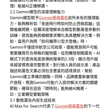
品圖像的可搜尋性，並確保視覺特徵（如顏色、紋
理）能被AI正確解讀。
2.2 Gemini模型的深度理解能力
Gemini模型賦予
Google搜尋廣告
前所未有的推理能
力，能夠解析如「長途飛行時如何防止西裝起皺」這
類複雜問題。這種深度理解來自模型對數萬億參數的
訓練，使其能夠將模糊需求轉化為具體解決方案。例
如，當用戶詢問「如何攜帶小型犬登機」時，
Gemini不僅提供航空公司政策，還能預測用戶可能
需要購買符合規格的寵物籠，從而觸發相關廣告。AI
模式下的查詢長度是傳統搜尋的2-3倍，顯示用戶越
來越習慣表達完整需求。對行銷人員的啟示是：產品
描述和廣告文案必須包含豐富的語境資訊，幫助
Gemini建立準確的關聯。同時，品牌應重新審視客
戶旅程，預測Gemini可能介入提供解決方案的關鍵
節點，確保在這些「微時刻」能夠被AI推薦。
III、企業轉型實戰策略
3.1 動態廣告內容生成技術
AI Max for Search代表了
Google搜尋廣告
的下一代