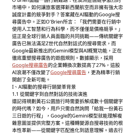
O'Brien面臨一個行銷難題：在澳洲這個競爭激烈的
市場中，如何讓旅客選擇新西蘭航空而非擁有強大忠
誠度計畫的競爭對手？答案藏在AI驅動的Google搜
尋廣告中。正如O'Brien所言：「我們需要在行銷中
使用人工智慧和行為科學，而不僅僅是價格競爭。」
這正是全球行銷人員面臨的共同挑戰——傳統關鍵字
廣告已無法滿足Z世代自然對話式的搜尋需求，而
Google最新推出的Gemini模型與AI概覽功能，正在
徹底重塑搜尋廣告的遊戲規則。數據顯示，採用
Google搜尋廣告
的企業轉換次數提高了27%，這股
AI浪潮不僅改變了
Google搜尋廣告
，更為精準行銷
開創了全新可能。
I、AI驅動的搜尋行銷變革背景
1.1 從關鍵字到自然對話的技術演進
還記得規劃黃石公園旅行時需要拆解成數十個關鍵字
的時代嗎？如今，用戶只需自然詢問「給我一份黃石
三日遊的行程」，Google的Gemini模型就能理解複
雜意圖並提供完整方案。這種轉變源自搜尋技術的根
本性革新——從關鍵字匹配進化到語意理解。過去行