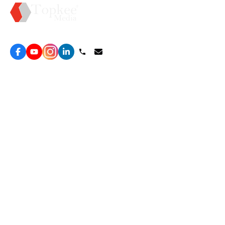
Topkee —— 您的全棧行銷合作夥伴
服務
效益型Google廣告服務
營銷增長方案
效益型Meta廣告服務
免費營銷診斷
LeadGeneration廣告服務
網站轉化提升
線索增長引擎
ROAS 分析
廣告效益管理
自然流量增長
ROAS提升