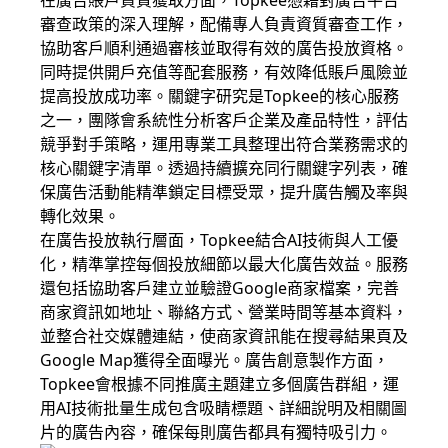
在廣告賬戶資質獲取方面，Topkee憑藉對廣告平台
審查政策的深入理解，配備專人負責資質審查工作，
協助客戶順利通過審核並取得有效的廣告投放資格。
同時提供開戶充值等配套服務，有效降低賬戶風險並
提高投放成功率。關鍵字研究是Topkee的核心服務
之一，團隊會系統性分析客戶企業及產品特性，評估
競爭對手策略，運用專業工具整理出符合業務需求的
核心關鍵字清單。透過持續擴充同行關鍵字列表，確
保廣告活動能精準鎖定目標受眾，提升廣告觸及率與
轉化效果。
在廣告投放執行層面，Topkee結合AI技術與人工優
化，精準掌控每個投放細節以最大化廣告效益。服務
還包括協助客戶建立並驗證Google商家檔案，完善
商家資訊如地址、聯絡方式、營業時間等基本資料，
並整合社交媒體連結，使商家資訊能在搜尋結果頁及
Google Map獲得全面曝光。廣告創意製作方面，
Topkee會根據不同推廣主題建立多個廣告群組，運
用AI技術批量生成包含吸睛標題、詳細說明及相關圖
片的廣告內容，確保每則廣告都具有獨特吸引力。