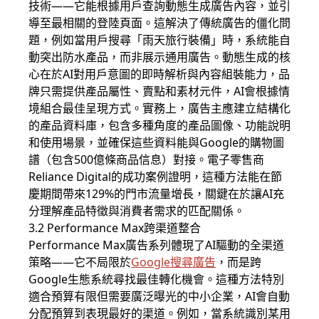
技術——它能根據用戶查詢動態生成廣告內容，並引
導至最相關的登陸頁面。這解決了傳統廣告的僵化問
題，例如當用戶搜尋「雨天旅行裝備」時，系統能自
動突出防水產品，而非展示通用廣告。動態生成的核
心在於AI對用戶意圖的即時解析與內容組裝能力，品
牌只需提供產品屬性、賣點和素材元件，AI會根據情
境組合最佳呈現方式。實務上，廣告主應建立結構化
的產品資料庫，包含多種角度的產品圖像、功能說明
和使用場景，並確保這些資料能與Google的購物圖
譜（包含500億條商品信息）對接。電子零售商
Reliance Digital的成功案例證明，這種方法能在節
慶期間帶來129%的門市流量增長，關鍵在於讓AI充
分理解產品特徵與消費者需求的匹配關係。
3.2 Performance Max跨渠道整合
Performance Max廣告系列體現了AI驅動的全渠道
策略——它不局限於
Google搜尋廣告
，而是跨
Google生態系統尋找最佳轉化機會。這種方法特別
適合預算有限但需要廣泛曝光的中小企業，AI會自動
分配預算到表現最好的渠道。例如，當系統識別某用