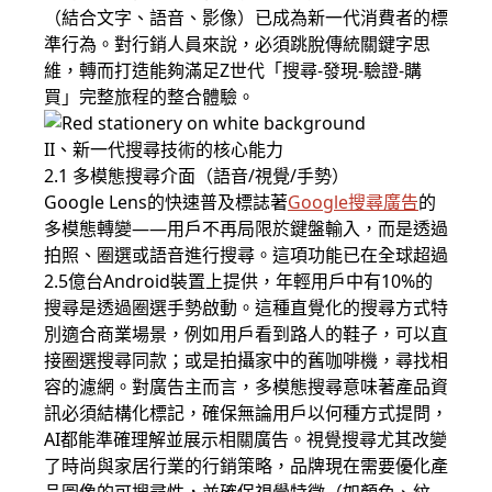
（結合文字、語音、影像）已成為新一代消費者的標
準行為。對行銷人員來說，必須跳脫傳統關鍵字思
維，轉而打造能夠滿足Z世代「搜尋-發現-驗證-購
買」完整旅程的整合體驗。
II、新一代搜尋技術的核心能力
2.1 多模態搜尋介面（語音/視覺/手勢）
Google Lens的快速普及標誌著
Google搜尋廣告
的
多模態轉變——用戶不再局限於鍵盤輸入，而是透過
拍照、圈選或語音進行搜尋。這項功能已在全球超過
2.5億台Android裝置上提供，年輕用戶中有10%的
搜尋是透過圈選手勢啟動。這種直覺化的搜尋方式特
別適合商業場景，例如用戶看到路人的鞋子，可以直
接圈選搜尋同款；或是拍攝家中的舊咖啡機，尋找相
容的濾網。對廣告主而言，多模態搜尋意味著產品資
訊必須結構化標記，確保無論用戶以何種方式提問，
AI都能準確理解並展示相關廣告。視覺搜尋尤其改變
了時尚與家居行業的行銷策略，品牌現在需要優化產