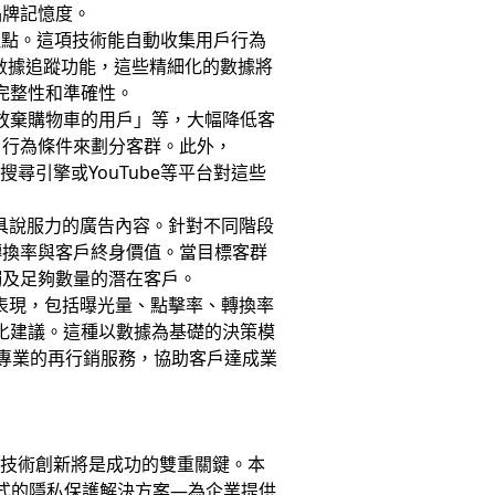
品牌記憶度。
域埋點。這項技術能自動收集用戶行為
數據追蹤功能，這些精細化的數據將
完整性和準確性。
「放棄購物車的用戶」等，大幅降低客
戶行為條件來劃分客群。此外，
搜尋引擎或YouTube等平台對這些
最具說服力的廣告內容。針對不同階段
轉換率與客戶終身價值。當目標客群
觸及足夠數量的潛在客戶。
告表現，包括曝光量、點擊率、轉換率
優化建議。這種以數據為基礎的決策模
透過專業的再行銷服務，協助客戶達成業
規與技術創新將是成功的雙重關鍵。本
意模式的隱私保護解決方案—為企業提供