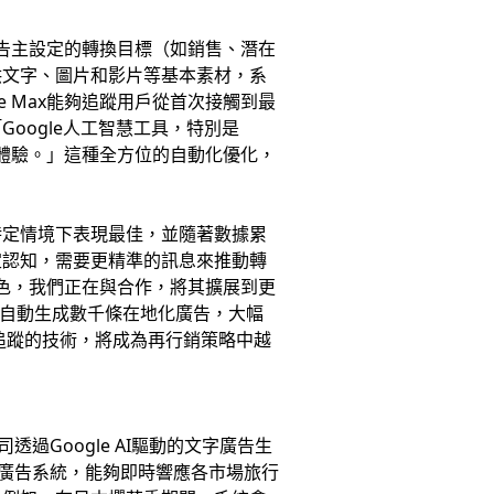
據廣告主設定的轉換目標（如銷售、潛在
供文字、圖片和影片等基本素材，系
e Max能夠追蹤用戶從首次接觸到最
oogle人工智慧工具，特別是
用戶體驗。」這種全方位的自動化優化，
特定情境下表現最佳，並隨著數據累
定認知，需要更精準的訊息來推動轉
非常出色，我們正在與合作，將其擴展到更
言自動生成數千條在地化廣告，大幅
戶追蹤的技術，將成為再行銷策略中越
過Google AI驅動的文字廣告生
的廣告系統，能夠即時響應各市場旅行