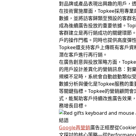
對品牌或產品表現出興趣的用戶，
在技術實施層面，Topkee採用專
數據，並將訪客歸類至預設的客群名
成為後續廣告投放的重要依據。To
客群建立是再行銷成功的關鍵環節。
戶的操作門檻。同時也提供高度彈
Topkee還支持客戶上傳既有客戶資
潛在客戶進行再行銷。
在廣告創意與投放策略方面，Top
的用戶設計差異化的營銷訊息：對
規模不足時，系統會自動啟動類似
數據分析與優化是Topkee服務
等關鍵指標。Topkee的營銷顧
式，能幫助客戶持續改進廣告效果，最
務增長目標。
結語
Google再營銷
廣告正經歷從Cook
文探討的核心策略—從Perform