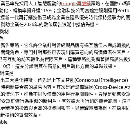
企業已率先採用人工智慧驅動的
Google再營銷
策略，在國際市場
自動化，轉換率提升達115%；金融科技公司富途控股則運用Perfor
掌握新一代再行銷技術已成為企業在隱私優先時代保持競爭力的
幫助企業在2026年的數位廣告浪潮中搶佔先機。
機制
色
位廣告策略，它允許企業針對曾經與品牌有過互動但未完成轉換
的關鍵角色，專門針對那些已表現出購買意向的高價值潛在客戶
已有互動的訪客轉化為實際客戶，這種策略能夠顯著提高廣告投
10倍，這充分證明其在高意向用戶轉化方面的卓越效果。
行銷演進
進化特徵：首先是上下文智能(Contextual Intelligen
最合適的廣告內容。其次是跨設備歸因(Cross-Device Attr
況下，推斷不同設備間的用戶行為關聯性。最後是動態受眾擴展(Dyn
別與現有受眾群體行為相似的新用戶，有效擴大再行銷的覆蓋範圍。這些
更精準的投放與更高的投資回報率。以榮耀電商為例，在採用同
明新技術的實際效益。