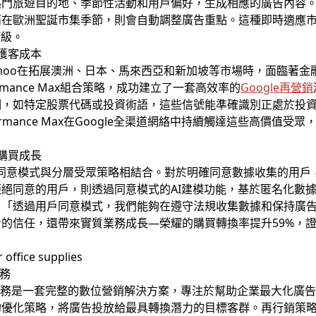
熱門旅遊目的地、季節性活動和用戶偏好，生成相應的廣告內容
在歐洲聖誕市集季節，則會自動調整廣告重點。這種即時適應市場
等級。
%獲客成本
moo在拓展澳洲、日本、馬來西亞和新加坡等市場時，面臨著金
rformance Max組合策略，成功建立了一套高效率的
Google再營銷
詞，如特定股票代碼或投資術語，這些信號能準確識別正處於投
rmance Max在Google全渠道網絡中持續觸達這些高價值受眾
%購買成長
同意模式與分層受眾策略相結合。對於明確同意數據收集的用戶
絕同意的用戶，則透過同意模式的AI建模功能，基於匿名化數
：「透過用戶同意模式，我們能夠在遵守法規收集數據和保持廣
的信任，還帶來實質業務成長—榮耀的購買轉換率提升59%，
。
務
服務是一套完整的數位營銷解決方案，專注於幫助企業最大化廣
的優化策略，將廣告投放給最具轉換潛力的目標客群。再行銷策