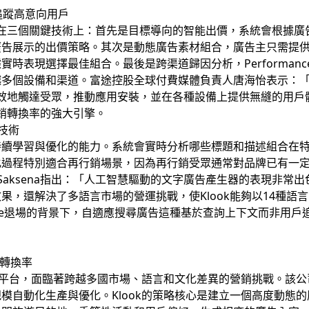
渠道追蹤高意向用戶
作機制建立在三個關鍵技術上：首先是目標導向的智能出價，系統會根
廣告展示的出價策略。其次是動態廣告素材組合，廣告主只需提
時表現選擇最佳組合。最後是跨渠道歸因分析，Performanc
多個設備和渠道。富途控股全球付費媒體負責人唐海怡表示：「G
我們能夠有效地觸達受眾，推動應用安裝，並在各種設備上提供無縫的
升再行銷轉換率的強大引擎。
配技術
持續學習與優化的能力。系統會實時分析哪些標題和描述組合在
化過程特別適合再行銷場景，因為再行銷受眾通常對品牌已有一
jun Saksena指出：「人工智慧驅動的文字廣告產生器的表現
果，還解決了多語言市場的營運挑戰，使Klook能夠以14種語
kie退場的背景下，自適應搜尋廣告這種基於查詢上下文而非用
%轉換率
訂平台，面臨著跨越多國市場、語言和文化差異的營銷挑戰。該公司透
模自動化生產與優化。Klook的策略核心是建立一個高度動態