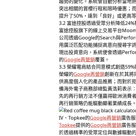
趨勢的變化。系統會自動分析當地
突出相關的賞櫻行程和限時優惠；而
提升了50%，達到「良好」或更高
3.2 富途控股透過受眾分析降低24
富途控股旗下的線上交易平台Moo
公司透過Google的Search與Pe
用廣泛匹配功能捕捉高意向搜尋字
現出投資意向，系統便會透過Perfo
的
Google再營銷
覆蓋。
3.3 榮耀電商結合同意模式創造59
榮耀的
Google再營銷
創新在於其將
供高度個人化的產品推薦；而對於拒
備海外電子商務部總監黃浩莉表示
先的再行銷方法不僅贏得歐洲消費者
再行銷策略仍能驅動顯著業績成長
IV、Topkee的
Google再營銷
廣告服
Topkee
提供的
Google再營銷
廣告
於透過精準的受眾定位與數據驅動