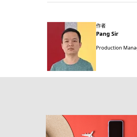
作者
Pang Sir
Production Mana