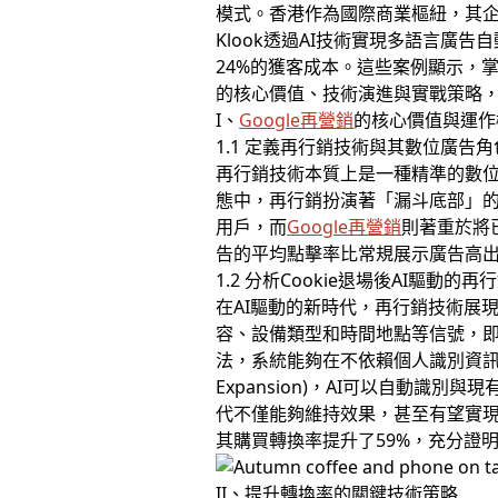
模式。香港作為國際商業樞紐，其
Klook透過AI技術實現多語言廣告
24%的獲客成本。這些案例顯示，
的核心價值、技術演進與實戰策略，
I、
Google再營銷
的核心價值與運作
1.1 定義再行銷技術與其數位廣告角
再行銷技術本質上是一種精準的數
態中，再行銷扮演著「漏斗底部」
用戶，而
Google再營銷
則著重於將
告的平均點擊率比常規展示廣告高出
1.2 分析Cookie退場後AI驅動的再
在AI驅動的新時代，再行銷技術展現出三大
容、設備類型和時間地點等信號，即時判斷
法，系統能夠在不依賴個人識別資訊的情
Expansion)，AI可以自動識
代不僅能夠維持效果，甚至有望實現
其購買轉換率提升了59%，充分證
II、提升轉換率的關鍵技術策略