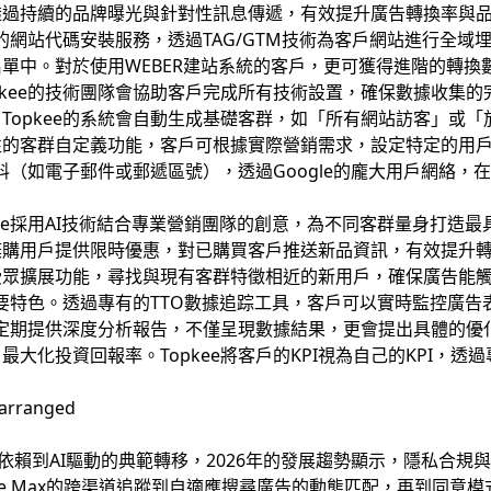
透過持續的品牌曝光與針對性訊息傳遞，有效提升廣告轉換率與
業的網站代碼安裝服務，透過TAG/GTM技術為客戶網站進行全
單中。對於使用WEBER建站系統的客戶，更可獲得進階的轉換
pkee的技術團隊會協助客戶完成所有技術設置，確保數據收集的
Topkee的系統會自動生成基礎客群，如「所有網站訪客」或
性的客群自定義功能，客戶可根據實際營銷需求，設定特定的用
料（如電子郵件或郵遞區號），透過Google的龐大用戶網絡，在
kee採用AI技術結合專業營銷團隊的創意，為不同客群量身打造
棄購用戶提供限時優惠，對已購買客戶推送新品資訊，有效提升
受眾擴展功能，尋找與現有客群特徵相近的新用戶，確保廣告能
的重要特色。透過專有的TTO數據追踪工具，客戶可以實時監控廣
問會定期提供深度分析報告，不僅呈現數據結果，更會提出具體的
大化投資回報率。Topkee將客戶的KPI視為自己的KPI，
ie依賴到AI驅動的典範轉移，2026年的發展趨勢顯示，隱私合
ance Max的跨渠道追蹤到自適應搜尋廣告的動態匹配，再到同