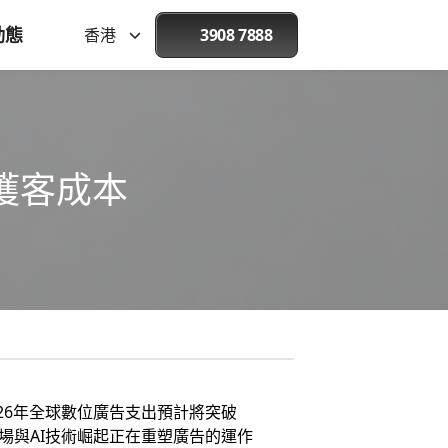
動態
香港
3908 7888
%獲客成本
26年全球數位廣告支出預計將突破
退場與AI技術崛起正在重塑廣告的運作