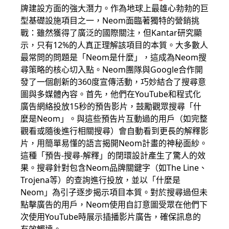
牌建設方面的強大潛力。作為地球上最雄心勃勃的巨
型基礎設施項目之一，Neom面臨著獨特的營銷挑
戰：雖然獲得了廣泛的國際關注，但Kantar研究顯
示，只有12%的人真正理解該項目的本質。大多數人
最常問的問題是「Neom是什麼」，這成為Neom搜
尋策略的核心切入點。Neom團隊與Google合作開
發了一個創新的360度宣傳活動，巧妙結合了搜尋意
圖與多媒體內容。首先，他們在YouTube和程式化
廣告網絡投放15秒的預告影片，鼓勵觀眾搜尋「什
麼是Neom」。與這些預告片互動過的用戶（如完整
觀看或隨後進行相關搜尋）會自動看到更長的解釋影
片，用簡單易懂的語言揭開Neom計畫的神秘面紗。
這種「預告-搜尋-解釋」的閉環設計產生了驚人的效
果。搜尋針對包含Neom品牌關鍵字（如The Line、
Trojena等）的查詢進行投放，並以「什麼是
Neom」為引子逐步揭示項目本質。對於搜尋過但未
點擊廣告的用戶，Neom使用自訂意圖受眾在他們下
次使用YouTube時展示插播影片廣告，確保訊息的