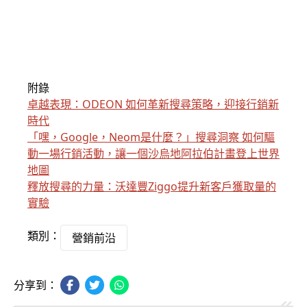
附錄
卓越表現：ODEON 如何革新搜尋策略，迎接行銷新
時代
「嘿，Google，Neom是什麼？」搜尋洞察 如何驅
動一場行銷活動，讓一個沙烏地阿拉伯計畫登上世界
地圖
釋放搜尋的力量：沃達豐Ziggo提升新客戶獲取量的
實驗
類別：
營銷前沿
分享到：