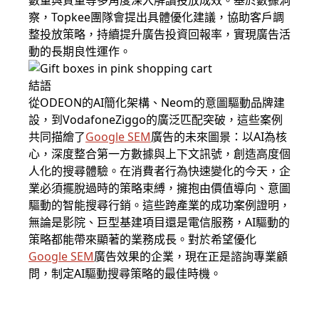
數量與質量等多角度深入解讀投放成效。基於數據洞
察，Topkee團隊會提出具體優化建議，協助客戶調
整投放策略，持續提升廣告投資回報率，實現廣告活
動的長期良性運作。
結語
從ODEON的AI簡化架構、Neom的意圖驅動品牌建
設，到VodafoneZiggo的廣泛匹配突破，這些案例
共同描繪了
Google SEM
廣告的未來圖景：以AI為核
心，深度整合第一方數據與上下文訊號，創造高度個
人化的搜尋體驗。在消費者行為快速變化的今天，企
業必須擺脫過時的策略束縛，擁抱由價值導向、意圖
驅動的智能搜尋行銷。這些跨產業的成功案例證明，
無論是影院、巨型基建項目還是電信服務，AI驅動的
策略都能帶來顯著的業務成長。對於希望優化
Google SEM
廣告效果的企業，現在正是諮詢專業顧
問，制定AI驅動搜尋策略的最佳時機。