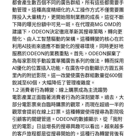
都會產生數百個不同的廣告群組，所有這些都需要手
動管理。這種高度精細化的人工操作方式不僅需要團
隊投入大量精力，更開始限制業務的成長，這從不斷
下降的曝光份額中可見一斑。在代理商MG OMD的
建議下，ODEON決定徹底革新其搜尋策略，轉向更
簡化、由人工智慧驅動的架構。這種轉變的核心在於
利用AI技術來適應不斷變化的搜尋環境，同時更好地
服務於ODEON的業務重點。首先，ODEON摒棄了
為每家影院手動設置單獨廣告系列的做法，轉而採用
AI優化的位置插入功能，在廣告中自動顯示方圓五英
里內的附近影院。這一改變使廣告群組數量從600個
銳減至60個，大幅降低了管理複雜度。
1.2 消費者行為轉變：線上購票成為主流趨勢
電影產業正面臨著消費者行為的深刻變革。過去，大
部分電影票來自臨時購票的觀眾，而現在超過一半的
觀眾會提前在線上訂票。這種轉變使得搜尋為影院吸
引顧客的關鍵管道。ODEON的數據顯示，從「我附
近的電影」日益增長的搜尋興趣可以看出，越來越多
的客戶旅程都是從搜尋開始的。這種行為轉變背後有