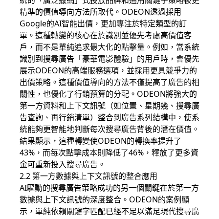
統的「廣泛撒網」式投放品牌和通用關鍵字策略被更
精準的價值導向方法所取代。ODEON透過採用
Google的AI智能出價，更加專注於特定類型的訂
單。這種轉變的核心在於識別並優先考慮高價值客
戶，而不是單純追求最大化的點擊量。例如，當系統
識別到搜尋廣告「豪華電影體驗」的用戶時，會優先
展示ODEON的高端服務選項，並採用更具競爭力的
出價策略。這種價值導向的方法不僅提高了廣告的相
關性，也優化了行銷預算的分配。ODEON將強大的
第一方資料和上下文訊號（如位置、星期幾、搜尋廣
告查詢、再行銷清單）整合到廣告系列結構中，使系
統能夠更智能地判斷每次搜尋廣告背後的潛在價值。
結果顯示，這種轉變使ODEON的轉換率提升了
43%，而每次點擊成本則降低了46%，釋放了更多資
金可重新投入搜尋廣告。
2.2 第一方數據與上下文訊號的整合應用
AI驅動的搜尋廣告策略成功的另一個關鍵在於第一方
數據與上下文訊號的深度整合。ODEON的案例顯
示，單純依賴關鍵字匹配已經不足以滿足現代搜尋廣