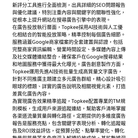
新評分工具進行全面檢測，出具詳細的SEO問題報告
與優化建議，特別注重內容與關鍵字的關聯性強化，
從根本上提升網站在搜尋廣告引擎中的表現。
在廣告投放執行層面，Topkee採用AI技術與人工優
化相結合的智能投放策略，精準控制每個廣告細節。
服務涵蓋Google商家檔案的全套建置與認證，包括
完整商家資訊編輯、營業時間設定、多媒體內容上傳
及社交媒體連結整合，確保客戶在Google搜尋結果
和地圖服務中獲得最大化曝光。廣告創意製作方面，
Topkee運用先進AI技術批量生成高質量文字廣告，
針對不同推廣主題建立多元廣告群組，精心設計吸引
眼球的標題、詳實的廣告說明及相關視覺元素，打造
差異化廣告內容。
為實現廣告效果精準追蹤，Topkee配置專業的TM規
則模板，生成用戶來源追蹤連結，幫助客戶清晰掌握
各渠道流量質量與轉化路徑。定期提供的多維度廣告
報告是服務亮點，包含關鍵字表現分析、轉化追蹤報
告及ROI效益評估，從預算分配、點擊率變化、轉化