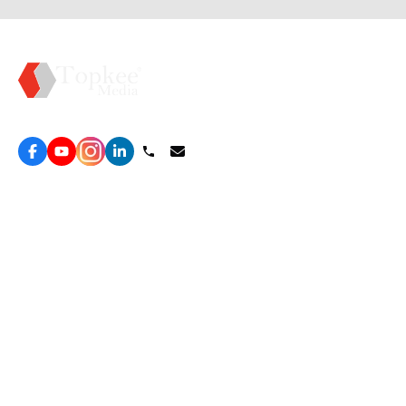
Topkee —— 您的全棧行銷合作夥伴
服務
效益型Google廣告服務
營銷增長方案
效益型Meta廣告服務
免費營銷診斷
LeadGeneration廣告服務
網站轉化提升
線索增長引擎
ROAS 分析
廣告效益管理