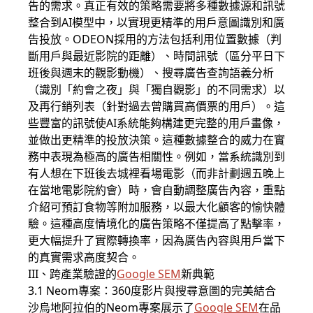
告的需求。真正有效的策略需要將多種數據源和訊號
整合到AI模型中，以實現更精準的用戶意圖識別和廣
告投放。ODEON採用的方法包括利用位置數據（判
斷用戶與最近影院的距離）、時間訊號（區分平日下
班後與週末的觀影動機）、搜尋廣告查詢語義分析
（識別「約會之夜」與「獨自觀影」的不同需求）以
及再行銷列表（針對過去曾購買高價票的用戶）。這
些豐富的訊號使AI系統能夠構建更完整的用戶畫像，
並做出更精準的投放決策。這種數據整合的威力在實
務中表現為極高的廣告相關性。例如，當系統識別到
有人想在下班後去城裡看場電影（而非計劃週五晚上
在當地電影院約會）時，會自動調整廣告內容，重點
介紹可預訂食物等附加服務，以最大化顧客的愉快體
驗。這種高度情境化的廣告策略不僅提高了點擊率，
更大幅提升了實際轉換率，因為廣告內容與用戶當下
的真實需求高度契合。
III、跨產業驗證的
Google SEM
新典範
3.1 Neom專案：360度影片與搜尋意圖的完美結合
沙烏地阿拉伯的Neom專案展示了
Google SEM
在品