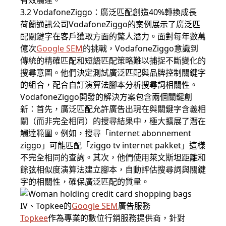
有效觸達。
3.2 VodafoneZiggo：廣泛匹配創造40%轉換成長
荷蘭通訊公司VodafoneZiggo的案例展示了廣泛匹
配關鍵字在客戶獲取方面的驚人潛力。面對每年數萬
億次
Google SEM
的挑戰，VodafoneZiggo意識到
傳統的精確匹配和短語匹配策略難以捕捉不斷變化的
搜尋意圖。他們決定測試廣泛匹配與品牌控制關鍵字
的組合，配合自訂演算法腳本分析搜尋詞相關性。
VodafoneZiggo開發的解決方案包含兩個關鍵創
新：首先，廣泛匹配允許廣告出現在與關鍵字含義相
關（而非完全相同）的搜尋結果中，極大擴展了潛在
觸達範圍。例如，搜尋「internet abonnement
ziggo」可能匹配「ziggo tv internet pakket」這樣
不完全相同的查詢。其次，他們使用萊文斯坦距離和
餘弦相似度演算法建立腳本，自動評估搜尋詞與關鍵
字的相關性，確保廣泛匹配的質量。
IV、Topkee的
Google SEM
廣告服務
Topkee
作為專業的數位行銷服務提供商，針對