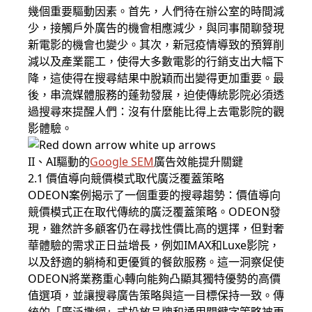
幾個重要驅動因素。首先，人們待在辦公室的時間減
少，接觸戶外廣告的機會相應減少，與同事閒聊發現
新電影的機會也變少。其次，新冠疫情導致的預算削
減以及產業罷工，使得大多數電影的行銷支出大幅下
降，這使得在搜尋結果中脫穎而出變得更加重要。最
後，串流媒體服務的蓬勃發展，迫使傳統影院必須透
過搜尋來提醒人們：沒有什麼能比得上去電影院的觀
影體驗。
II、AI驅動的
Google SEM
廣告效能提升關鍵
2.1 價值導向競價模式取代廣泛覆蓋策略
ODEON案例揭示了一個重要的搜尋趨勢：價值導向
競價模式正在取代傳統的廣泛覆蓋策略。ODEON發
現，雖然許多顧客仍在尋找性價比高的選擇，但對奢
華體驗的需求正日益增長，例如IMAX和Luxe影院，
以及舒適的躺椅和更優質的餐飲服務。這一洞察促使
ODEON將業務重心轉向能夠凸顯其獨特優勢的高價
值選項，並讓搜尋廣告策略與這一目標保持一致。傳