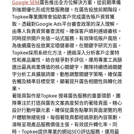
Google SEM
廣告推出全方位解決方案，從前期準備
到後期優化形成完整服務鏈。在廣告投放前期階段，
Topkee專業團隊會協助客戶完成廣告賬戶資質獲
取，憑藉對Google Ads平台審查政策的深入理解，
由專人負責資質審查流程，確保客戶順利通過審核。
同時提供開戶充值一站式服務，有效降低賬戶風險，
為後續廣告投放奠定穩健基礎。在關鍵字研究方面，
Topkee採用系統化方法，通過深入分析客戶企業特
性和產品屬性，結合競爭對手評估，運用專業工具篩
選出最具商業價值的核心關鍵字。團隊持續透過關鍵
字分析工具擴展詞庫，動態調整關鍵字策略，確保廣
告觸及精準目標受眾，顯著提升廣告相關性與轉化效
果。
著陸頁製作是Topkee 搜尋廣告服務的重要環節，團
隊專注於打造與廣告文案高度契合的著陸頁面，精心
設計行動呼籲元素，確保從廣告點擊到頁面瀏覽的用
戶體驗無縫銜接。每個著陸頁都經過原創內容策劃，
清晰呈現產品服務價值主張，有效提升轉化率。同
時，Topkee提供專業的網站SEO評估服務，運用最