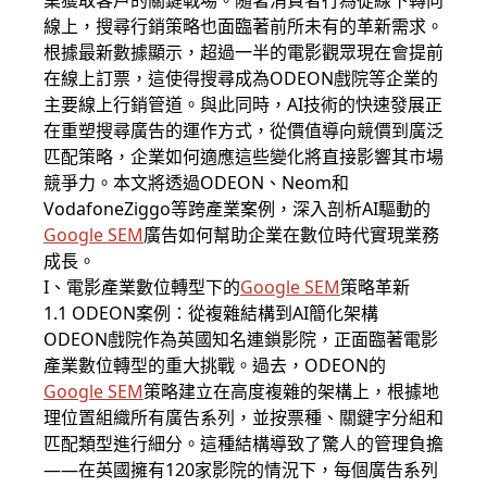
業獲取客戶的關鍵戰場。隨著消費者行為從線下轉向
線上，搜尋行銷策略也面臨著前所未有的革新需求。
根據最新數據顯示，超過一半的電影觀眾現在會提前
在線上訂票，這使得搜尋成為ODEON戲院等企業的
主要線上行銷管道。與此同時，AI技術的快速發展正
在重塑搜尋廣告的運作方式，從價值導向競價到廣泛
匹配策略，企業如何適應這些變化將直接影響其市場
競爭力。本文將透過ODEON、Neom和
VodafoneZiggo等跨產業案例，深入剖析AI驅動的
Google SEM
廣告如何幫助企業在數位時代實現業務
成長。
I、電影產業數位轉型下的
Google SEM
策略革新
1.1 ODEON案例：從複雜結構到AI簡化架構
ODEON戲院作為英國知名連鎖影院，正面臨著電影
產業數位轉型的重大挑戰。過去，ODEON的
Google SEM
策略建立在高度複雜的架構上，根據地
理位置組織所有廣告系列，並按票種、關鍵字分組和
匹配類型進行細分。這種結構導致了驚人的管理負擔
——在英國擁有120家影院的情況下，每個廣告系列