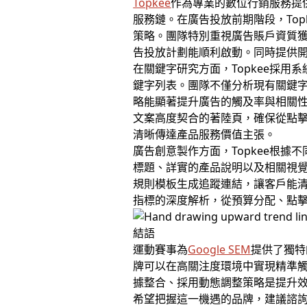
Topkee
作為專業的數位行銷服務提
服務鏈。在廣告投放前期階段，To
策略。團隊特別重視廣告賬戶資質獲
告投放計劃能順利啟動。同時提供
在關鍵字研究方面，Topkee採
鍵字列表。團隊不僅分析現有關鍵
略能顯著提升廣告的觸及率與相關性
文案高度契合的著陸頁，確保從點
清晰傳達產品服務價值主張。
廣告創意製作方面，Topkee根
標題、詳實的產品說明以及相關視覺
規則模板生成追蹤連結，讓客戶能清
指標的深度解析，從預算分配、點
結語
運動賽事為
Google SEM
提供了獨特
牌可以在高關注度環境中實現精準觸達。
據整合、採用動態調整策略是提升效
希望把握這一機遇的品牌，建議諮