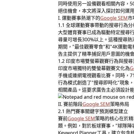
同時使用另一設備觀看相關內容，5
絕佳機會，本文將深入探討如何運用
I. 運動賽事熱潮下的
Google SEM
市
1.1 全球運動賽事帶動的搜尋行為分
大型體育賽事已成為驅動特定搜尋行
尋量可增長300%以上。這種搜尋
期間，"最佳觀賽零食"和"4K運
告主提供了精準捕捉用戶意圖的機
1.2 印度市場雙螢幕觀賽行為與搜
印度市場獨特的雙螢幕觀賽文化為
G
手機或連網電視觀看比賽。同時，71
行為模式創造了"搜尋即時化"現象
相關產品。這要求廣告主必須設計
II. 賽前階段
Google SEM
策略佈局
2.1 熱門賽事關鍵字預測模型建立
賽前
Google SEM
策略的核心在於精
題。例如，對於板球賽事，"球隊陣容分
Keyword Planner工具