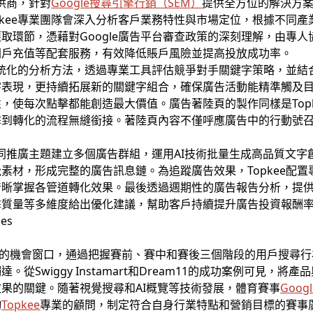
供商，針對
Google
搜尋引擎行銷（
SEM
）
提供全方位的解決方
pkee專業團隊會深入分析客戶業務特性與市場定位，根據不同
取環節，憑藉對Google廣告平台審查政策的深刻理解，由專
開戶充值等配套服務，有效降低賬戶風險並提高投放成功率。
用系統化的分析方法，透過專業工具評估競爭對手關鍵字策略，並
字表現，更持續拓展新的關鍵字組合，確保廣告活動能精準觸及
，使每次點擊都能創造最大價值。廣告著陸頁的製作同樣是Top
擊到轉化的流程無縫銜接。著陸頁內容不僅呼應廣告中的行動號
據不同推廣主題建立多個廣告群組，運用AI技術批量生成高品質文
素材，形成完整的廣告訊息鏈。為追蹤廣告效果，Topkee配置
晰掌握各管道轉化效果。最後透過週期性的廣告報告分析，提供
擊質量等多維度給出優化建議，幫助客戶持續提升廣告投資報酬
的機會窗口，通過把握賽前、賽中和賽後三個階段的用戶搜尋行
從Swiggy Instamart和Dream11的成功案例可見，
果的關鍵。隨著視覺搜尋和AI概覽等技術發展，體育賽事
Googl
詢
Topkee
專業的顧問，制定符合自身行業特點和營銷目標的賽事