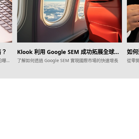
售？
Klook 利用 Google SEM 成功拓展全球市
如何
場
的曝光
了解如何透過 Google SEM 實現國際市場的快速增長
從零
服務
產品
效益型Google廣告服務
Weber Web bu
效益型Meta廣告服務
TTO CDP 
LeadGeneration廣告服務
Leadbox 智