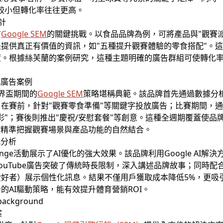
較小但轉化率往往更高。
計
前
Google SEM
的關鍵挑戰。以食品品牌為例，可將產品與"觀賽派
提供真正有價值的資訊，如"五種提升觀賽體驗的零食搭配"。
。根據絲芙蘭的案例研究，這種主題明確的廣告群組可使轉化率提
場景化廣告案例
球世界盃期間的
Google SEM
策略堪稱典範。該品牌首先通過數據分
在賽前，針對"觀賽零食準備"等關鍵字投放廣告；比賽期間，通過
彩"；賽後則推出"慶祝/安慰套餐"等創意。這種全週期覆蓋使品
於精準把握觀賽場景與產品功能的自然結合。
式分析
elenge活動展示了AI優化的強大效果。該品牌利用Google A
YouTube廣告突破了傳統時長限制，深入講述品牌故事；同時
好者）展示個性化訊息。結果不僅用戶獲取成本降低5%，更吸引
的AI驅動策略，能有效提升體育營銷ROI。
案