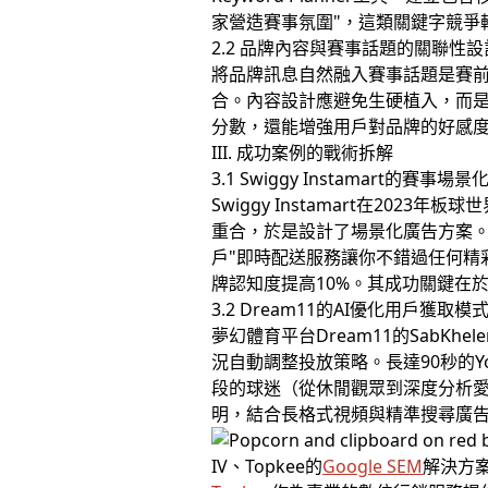
家營造賽事氛圍"，這類關鍵字競爭
2.2 品牌內容與賽事話題的關聯性設
將品牌訊息自然融入賽事話題是賽
合。內容設計應避免生硬植入，而是
分數，還能增強用戶對品牌的好感度
III. 成功案例的戰術拆解
3.1 Swiggy Instamart的賽事
Swiggy Instamart在2023年板
重合，於是設計了場景化廣告方案。
戶"即時配送服務讓你不錯過任何精
牌認知度提高10%。其成功關鍵在
3.2 Dream11的AI優化用戶獲取模
夢幻體育平台Dream11的SabKh
況自動調整投放策略。長達90秒的
段的球迷（從休閒觀眾到深度分析愛
明，結合長格式視頻與精準搜尋廣告
IV、Topkee的
Google SEM
解決方