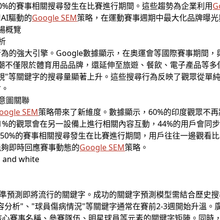
0%的賽事相關搜尋發生在比賽進行期間。這些趨勢為企業利用
G
AI驅動的
Google SEM
策略，在運動賽事週期中最大化品牌曝光
場概覽
析
為的強大引擎。Google數據顯示，在奧運會等國際賽事期間
熱潮不僅限於體育用品品牌，還延伸至旅遊、餐飲、電子產品等
動電視"等關鍵字的搜尋量顯著上升。這些搜尋行為反映了觀眾從單
會。
尋意圖關聯
oogle SEM
策略帶來了新維度。數據顯示，60%的印度觀眾不
%的觀眾會在另一設備上進行相關內容互動，44%的用戶會同步使
，50%的賽事相關搜尋發生在比賽進行期間，用戶往往一邊觀看
能夠即時回應賽事動態的
Google SEM
策略。
準預測即將流行的關鍵字。成功的關鍵字預測模型需結合歷史搜
析"、"球員傷病情況"等關鍵字通常在賽前2-3週開始升溫。廣告主應
，建立包含核心賽事名稱、參賽隊伍、明星球員等元素的關鍵字矩陣。同