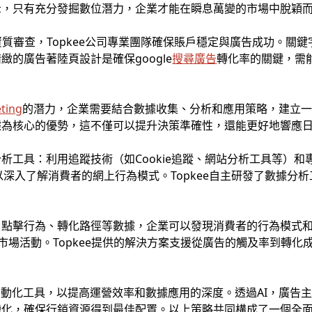
示，只有充分發掘數位潛力，企業才能在瞬息萬變的市場中脫穎
質審查，Topkee公司專業團隊確保賬戶穩定與廣告成功。關
的廣告著陸頁設計是確保google
搜尋廣告
轉化率的關鍵，需
ting
的潛力，企業需要結合數據收集、分析和應用策略，建立
方數據為核心的優勢，這不僅可以提升決策準確性，還能更好地響應
工具：利用追蹤技術（如Cookie追蹤、網站分析工具等）和專業
企業可以深入了解消費者的網上行為模式。Topkee自主研發了數據
、點擊行為、轉化路徑等數據，企業可以發現消費者的行為模式
市場活動。Topkee提供的解決方案支援從廣告的觸及率到轉
自動化工具，以提高運營效率和數據應用的深度。透過AI，廣告
變化，確保行銷資源得到最佳配置。以上策略共同構成了一個全