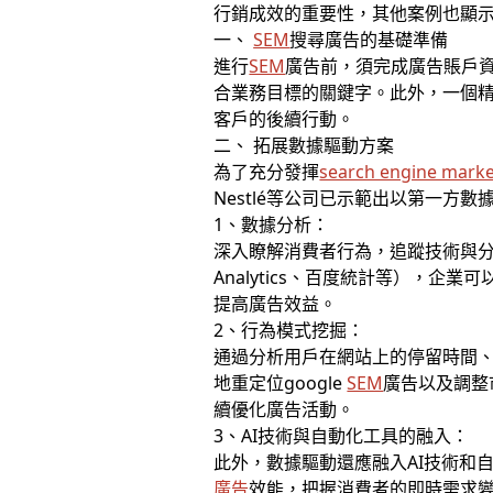
行銷成效的重要性，其他案例也顯
一、
SEM
搜尋廣告的基礎準備
進行
SEM
廣告前，須完成廣告賬戶資
合業務目標的關鍵字。此外，一個精緻
客戶的後續行動。
二、 拓展數據驅動方案
為了充分發揮
search engine marke
Nestlé等公司已示範出以第一
1、數據分析：
深入瞭解消費者行為，追蹤技術與分析
Analytics、百度統計等），
提高廣告效益。
2、行為模式挖掘：
通過分析用戶在網站上的停留時間
地重定位google
SEM
廣告以及調整
續優化廣告活動。
3、AI技術與自動化工具的融入：
此外，數據驅動還應融入AI技術和
廣告
效能，把握消費者的即時需求