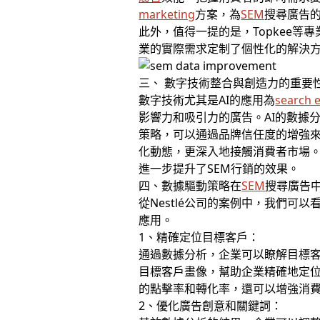
marketing
方案，為
SEM
搜尋廣告
此外，值得一提的是，Topkee
業的實際需求定制了個性化的解決
三、 數字技術整合與創造力的重要
數字技術尤其是AI的應用為
search 
影響力和吸引力的廣告。AI的數據
策略，可以通過品牌信任度的增強
化動態，更深入地接觸消費者市場。
進一步提升了SEM行銷的效果。
四、數據驅動策略在
SEM
搜尋廣告
從Nestlé公司的案例中，我們可
應用。
1、精確定位目標客戶：
通過數據分析，企業可以瞭解目標客
目標客戶畫像，幫助企業精確地定位
的點擊率和轉化率，還可以增強消
2、優化廣告創意和關鍵詞：