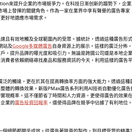
nsformation來提升企業的市場競爭力。在科技日漸创新的趨勢下
在市場上發揮的關鍵角色。作為一家在業界中享有聲譽的廣告專家，
下更好地適應市場需求。
速且有效地觸及全球範圍內的受眾。據統計，透過這種廣告形式，T
個網站及
Google多媒體廣告
自身資源上的展示。這樣的廣泛分佈
客戶，提升品牌的曝光度和吸引力。無論是跨國公司還是本地企
多消費者依賴網絡尋找產品和服務資訊的今天，利用這樣的廣告
廣泛的觸達，更在於其在提高轉換率方面的強大能力。透過這種廣告
整體的轉換效果。新版PMax廣告系列利用AI技術自動優化廣
的實現概率。這不僅節省了時間和人力資源，更使得廣告的效果
了企業的
廣告投資回報率
，還使得品牌在競爭中佔據了有利地位
的每一個細節都關乎成效。從廣告著陸頁的製作，到目標受眾的精