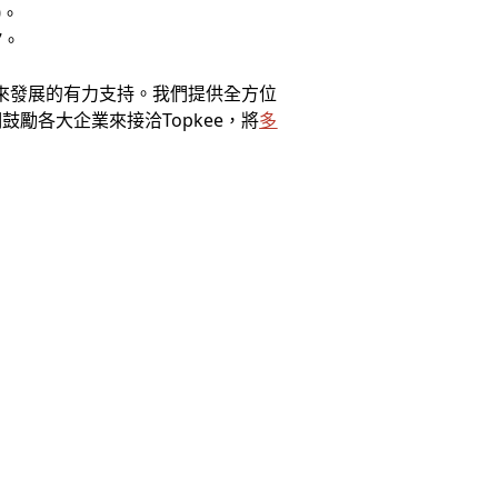
0。
7。
未來發展的有力支持。我們提供全方位
勵各大企業來接洽Topkee，將
多