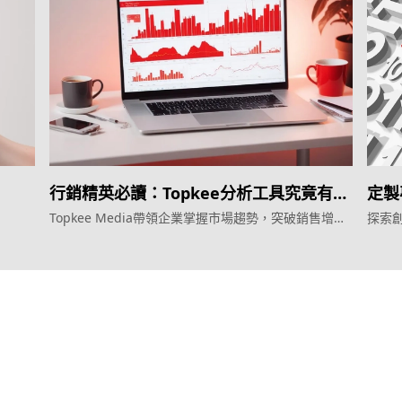
！
行銷精英必讀：Topkee分析工具究竟有幾
定製
掂？
Topkee Media帶領企業掌握市場趨勢，突破銷售增長
探索創
瓶頸
服務
產品
效益型Google廣告服務
Weber Web bu
效益型Meta廣告服務
TTO CDP 