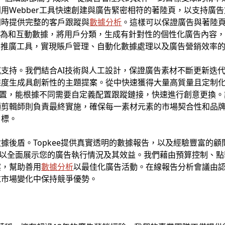
用Webber工具快速創建與廣告緊密相符的著陸頁，以支持廣
同時提供完整的客戶跟蹤與
數據分析
。這樣可以保證廣告與著陸
行為和互動數據，將用戶分類，生成有針對性的個性化廣告內容
銷推廣工具，實現賬戶管理、自動化數據處理以及廣告營銷效率
支持。我們結合AI技術與人工設計，保證廣告素材不斷更新迭
維度生成具創新性的主題提案。從中快速獲得大量高質量且定制
設置，能根據不同需要自定義配置跟蹤鏈接，快速進行創意更換。
頻剪輯師則負責最終實施，確保每一素材元素的市場契合性和品
目標。
據後盾。Topkee提供真實透明的數據報告，以及經驗豐富的
以全面展示您的廣告執行情況及其效益。我們藉由預算控制、點
案，幫助善用
數據分析
以最佳化廣告活動。在線報告分析會議由
求市場變化中保持競爭優勢。