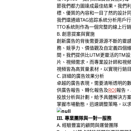
節我們都力圖達成最佳結果。我們利
標、優質的內容和一目了然的設計
我們還通過TAG追踪系統分析用戶
TTO系統則作為一個完整的線上行
B. 創意提案與實施
創新廣告的背後需要源源不斷的靈感
務、競爭力、價值觀及自定義四個
間。我們提供比UTM更靈活的TM
片、視頻需求，而專業設計師和視
視頻皆為高質量素材，以實現行銷
C. 詳細的廣告效果分析
卓越的廣告表現，需要清晰透明的數
供廣告報告、轉化報告及
ROI
報告，
投放分析與計劃，給予具體解決方
掌握市場動態，迅速調整策略，以
III. 專業團隊與一對一服務
A. 經驗豐富的顧問與運營團隊