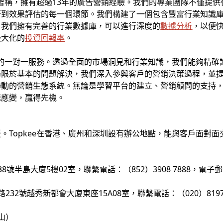
團隊著稱，擁有超過13年的廣告營銷經驗。我們的專業團隊不僅提
研到效果評估的每一個環節。我們構建了一個包含豐富行業知識
。我們擁有完善的行業數據庫，可以進行深度的
數據分析
，以便
最大化的
投資回報率
。
專屬的一對一服務。透過全面的市場洞見和行業知識，我們能夠精
局限於基本的問題解決，我們深入參與客戶的營銷決策過程，並
聯動的營銷生態系統。無論是學習平台的建立、營銷顧問的支持
速應變，贏得先機。
。Topkee在香港、廣州和深圳設有辦公地點，能與客戶面對
島大廈5樓02室，聯繫電話：（852）3908 7888，電子郵件：in
32號越秀新都會大廈東座15A08室，聯繫電話：（020）8197
南山）