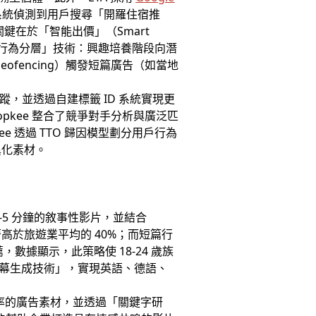
比如當系統偵測到用戶搜尋「開羅住宿推
關鍵在於「智能出價」（Smart
用「行為分層」技術：興趣培養階段向潛
fencing）觸發短篇廣告（如當地
蹤，並透過自建標籤 ID 系統實現更
kee 整合了競爭對手分析與廣泛匹
 透過 TTO 歸因模型劃分用戶行為
異化素材。
-5 分鐘的敘事性影片，並結合
著高於旅遊業平均的 40%；而短篇行
數據顯示，此策略使 18-24 歲族
動態字幕生成技術」，實現英語、德語、
轉化率的廣告素材，並透過「關鍵字研