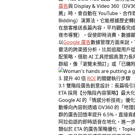
廣告
與 Display & Video
薦」時，會自動在 YouTube、合
Bidding）演算法，它能根據歷
在旅客推送長篇內容，平均觀看完成率
夜市導覽），促使即時消費，數據顯
以
Google 廣告
數據管理方面來說，T
靈活的跨渠道分析，比如追蹤用戶從
配策略，借助 AI 工具挖掘高潛力長
群組，像「瀏覽未預訂」或「已購
3. 提升 40 倍
ROI
的關鍵執行步驟
3.1 雙階段廣告創意設計：長篇吸
ETA 採用【分階段內容策略】最大
Google AI 的「情感分析技術」
動導向內容則透過 DV360 的「地
群的廣告回憶率提升 6.5%，直接貢
阿拉伯語的即時語音在地化，進一步
類似於 ETA 的廣告策略優化，To