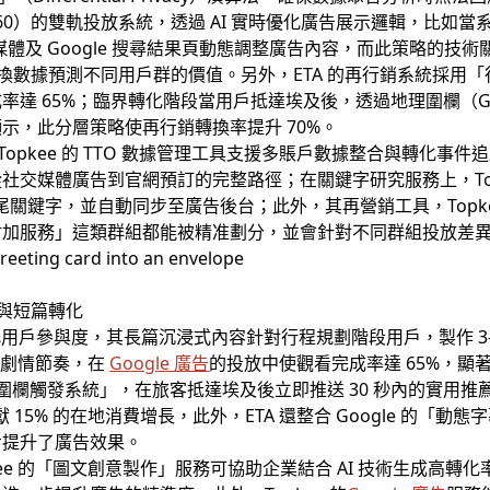
 360（DV360）的雙軌投放系統，透過 AI 實時優化廣告展示邏輯，
作媒體及 Google 搜尋結果頁動態調整廣告內容，而此策略的技術
史轉換數據預測不同用戶群的價值。另外，ETA 的再行銷系統採
達 65%；臨界轉化階段當用戶抵達埃及後，透過地理圍欄（Geo
示，此分層策略使再行銷轉換率提升 70%。
opkee 的 TTO 數據管理工具支援多賬戶數據整合與轉化事件追
社交媒體廣告到官網預訂的完整路徑；在關鍵字研究服務上，Top
尾關鍵字，並自動同步至廣告後台；此外，其再營銷工具，Topkee
附加服務」這類群組都能被精准劃分，並會針對不同群組投放差
引與短篇轉化
化用戶參與度，其長篇沉浸式內容針對行程規劃階段用戶，製作 3
優化劇情節奏，在
Google 廣告
的投放中使觀看完成率達 65%，顯
理圍欄觸發系統」，在旅客抵達埃及後立即推送 30 秒內的實用推薦，
獻 15% 的在地消費增長，此外，ETA 還整合 Google 的「
提升了廣告效果。​
pkee 的「圖文創意製作」服務可協助企業結合 AI 技術生成高