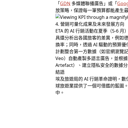
「
GDN
多媒體聯播廣告」或「
Goo
放策略，保證每一筆預算都能產生
4. 營銷可量化成果及未來發展方向
ETA 的 AI 行銷活動在夏季（5-6
具還分析出各國旅客的差異，例如德國
換率；同時，透過 AI 驅動的預算優
計劃整合第一方數據（如官網瀏覽記錄
Veo）自動產製多語言廣告，並根據用
Artefact）、建立隱私安全的
結語
埃及旅遊局的 AI 行銷革命證明，
球旅遊業提供了一個可借鑑的藍圖。
中。