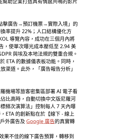
能幫助企業打造具有情感共鳴的影片
旅客「點擊廣告→預訂機票→實際入境」的
轉換率提升 22%；人口結構優化方
KOL 導覽內容，成功在三個月內將
，使單次曝光成本壓低至 2.94 美
 GDPR 與埃及本地法規的雙重合規。
於 ETA 的數據儀表板功能。同時，
放渠道。此外，「廣告報告分析」
機場等旅客密集區部署 AI 電子看
孔佔比高時，自動切換中文版尼羅河
的「目標頻次演算法」控制每人 7 天內曝
，ETA 的創新點在於【線下 - 線上
化戶外廣告及
Google 廣告
的真實轉
化效果不佳的線下廣告預算，轉移到