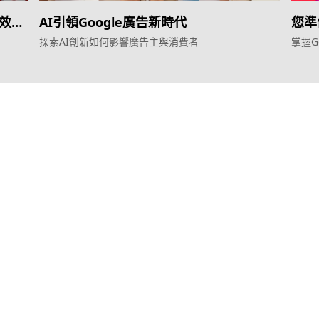
升效
AI引領Google廣告新時代
您準
探索AI創新如何影響廣告主與消費者
掌握G
行銷
Agent
Google廣告服
YME Chat Agent
營銷增長方案
TTO Funnel Tuning
型Meta廣告服務
免費營銷診斷
Agent
Generation廣
網站轉化提升
務
增長引擎
ROAS 分析
效益管理
自然流量增長
S提升
客戶留存營銷