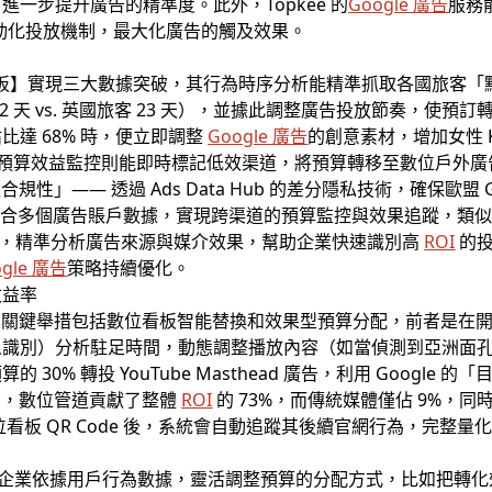
一步提升廣告的精準度。此外，Topkee 的
Google 廣告
服務
x」自動化投放機制，最大化廣告的觸及效果。
的【AI 儀表板】實現三大數據突破，其行為時序分析能精準抓取各國
 天 vs. 英國旅客 23 天），並據此調整廣告投放節奏，使預訂
達 68% 時，便立即調整
Google 廣告
的創意素材，增加女性 
1%；預算效益監控則能即時標記低效渠道，將預算轉移至數位戶外廣告
規性」—— 透過 Ads Data Hub 的差分隱私技術，確保歐盟
置」可整合多個廣告賬戶數據，實現跨渠道的預算監控與效果追蹤，類似
則，精準分析廣告來源與媒介效果，幫助企業快速識別高
ROI
的投
ogle 廣告
策略持續優化。
收益率
其關鍵舉措包括數位看板智能替換和效果型預算分配，前者是在開羅
人識別）分析駐足時間，動態調整播放內容（如當偵測到亞洲面
0% 轉投 YouTube Masthead 廣告，利用 Google 
顯示，數位管道貢獻了整體
ROI
的 73%，而傳統媒體僅佔 9%，同時
看板 QR Code 後，系統會自動追蹤其後續官網行為，完整量
夠幫助企業依據用戶行為數據，靈活調整預算的分配方式，比如把轉