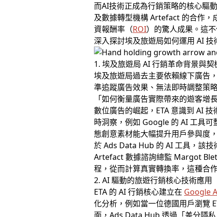
而AI技術正成為行銷策略的核心驅動力。埃及
及數據轉型機構 Artefact 的合
資報酬率（
ROI
）的驚人成果。這不
深入探討埃及旅遊局如何運用 AI 
1. 埃及旅遊局 AI 行銷革命背景與契
埃及旅遊局過去主要依賴線下廣告
準追蹤廣告效果、無法即時調整策略，且
「如何衡量廣告實際帶來的遊客增長
數位廣告的崛起，ETA 意識到 A
時洞察，例如 Google 的 AI
態創意素材能大幅提升用戶參與度，這正是
於 Ads Data Hub 的 AI
Artefact 數據諮詢總監 Mar
程，從而計算真實轉換率，這種合作
2. AI 驅動的旅遊行銷核心技術應用
ETA 的 AI 行銷核心建立在
Google 
化分析，例如當一位德國用戶瀏覽 
面，Ads Data Hub 透過「差分隱