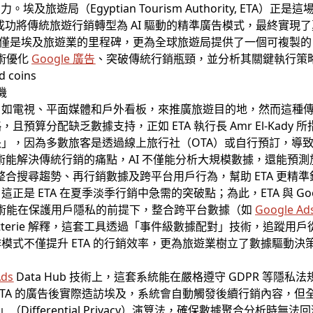
旅遊局（Egyptian Tourism Authority, ETA）正是
作，成功將傳統旅遊行銷轉型為 AI 驅動的精準廣告模式，最終實現了夏
僅是埃及旅遊業的里程碑，更為全球旅遊局提供了一個可複製的 A
技術優化
Google 廣告
、突破傳統行銷瓶頸，並分析其關鍵執行策
機
，如電視、平面媒體和戶外看板，來推廣旅遊目的地，然而這種
預算分配缺乏數據支持，正如 ETA 執行長 Amr El-Kad
」，因為多數旅客是透過線上旅行社（OTA）或自行預訂，導
I 技術能解決傳統行銷的痛點，AI 不僅能分析大規模數據，還能
 工具可整合搜尋趨勢、再行銷數據及跨平台用戶行為，幫助 ETA 更精
 ETA 在夏季淡季行銷中急需的突破點；為此，ETA 與 Google
 工具，該技術能在保護用戶隱私的前提下，整合跨平台數據（如
Google Ad
got Bletterie 解釋，這套工具透過「事件級數據配對」技術，
模式不僅提升 ETA 的行銷效率，更為旅遊業樹立了數據驅動決
Ads
Data Hub 技術上，這套系統能在嚴格遵守 GDPR 等隱
ETA 的廣告後實際造訪埃及，系統會自動觸發後續行銷內容，
私」（Differential Privacy）演算法，確保數據聚合分析時