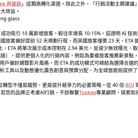
gle 再營銷
」這類高轉化渠道。除此之外，「行銷活動主題建議
最大效益。
 月）成功吸引 10 萬新增旅客，較往年增長 10-15%，這證明 AI 
旅客偏好提前 52 天規劃行程，而英國旅客僅需 23 天，ET
化，ETA 將單次展示成本控制在 2.94 美元，並減少無效曝光
），提供更個人化的行銷內容，例如為重複旅客推薦新景點，還將運用
戶偏好調整影片風格，而 ETA 的成功模式可總結為選擇合適的 AI
數據分析工具以及動態優化廣告創意與預算分配，为全球旅遊局提供了可
數位轉型不僅是趨勢，更是提升競爭力的必要策略。從 40 倍
ROI
若您的品牌正考慮AI行銷，不妨聯繫
Topkee
專業顧問，探索如