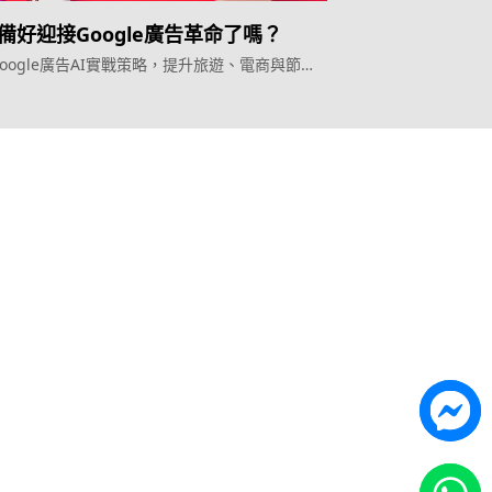
備好迎接Google廣告革命了嗎？
oogle廣告AI實戰策略，提升旅遊、電商與節日
成效
產品
Topkee
Weber Web builder
關於我們
TTO CDP 營銷歸因
聯絡我們
Leadbox 智能獲客
Topkee動態
YIS 內容營銷
Topkee理念
YME 對話營銷
隱私政策
Topkee Cloud 营销
整合