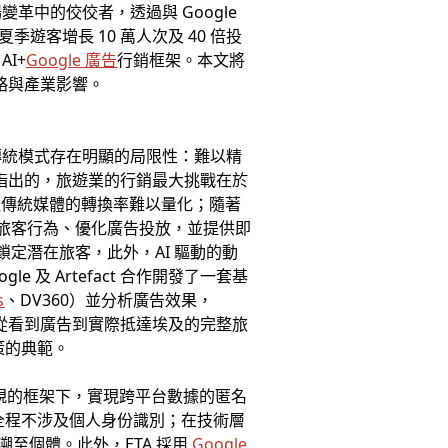
這場變革中的佼佼者，透過與 Google
季遊客增長 10 萬人次及 40 倍投
I+
Google 廣告
行銷框架。本文將
略與產業影響。
傳統模式存在明顯的局限性：難以精
y 所指出的，旅遊業的行銷最大挑戰在於
致傳統媒體的轉換率難以量化；隨著
預測旅客行為、優化廣告投放，並提供即
準鎖定潛在旅客，此外，AI 驅動的動
 及 Artefact 合作開發了一套基
s
、DV360）並分析廣告效果，
追蹤用戶從看到廣告到實際抵達埃及的完整旅
策的典範。
私法規的框架下，實現跨平台數據的匿名
但全程不涉及個人身份識別；在技術層
無法回溯至個體。此外，ETA 採用
Google