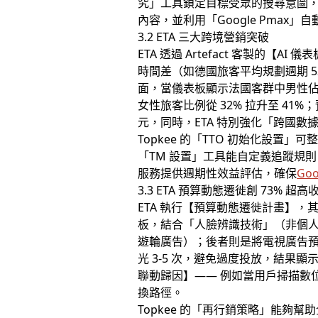
究」工具鎖定目標受眾的搜尋意圖，進
內容，並利用「Google Pma
3.2 ETA 三大跨境營銷突破
ETA 透過 Artefact 客製
時間差（如德國旅客平均規劃週期 52
面，當儀表板顯示法國客群中男性佔比
女性旅客比例從 32% 拉升至 4
元，同時，ETA 特別強化「跨國數據合
Topkee 的「TTO 初始化設
「TM 設置」工具能自定義追蹤規
服務提供週期性效益評估，確保
Go
3.3 ETA 預算動態遷徙創 73% 超高
ETA 執行【預算動態遷徙計畫】，
板，結合「人臉辨識技術」（非個
遊輪廣告）；後者則是將電視廣告預算的 3
光 3-5 次，避免過度投放，結果
聯動歸因】—— 例如當用戶掃描數位
換路徑。
Topkee 的「再行銷策略」能