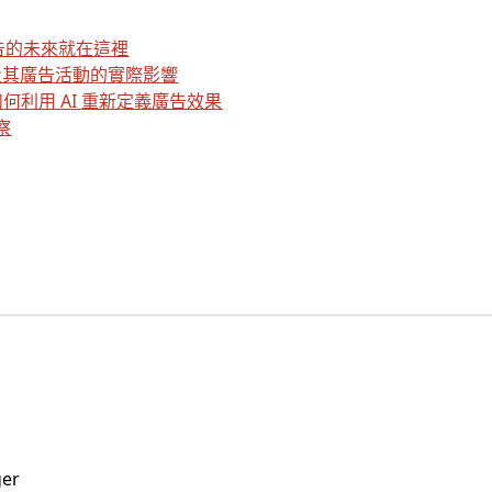
25：廣告的未來就在這裡
量其廣告活動的實際影響
r 如何利用 AI 重新定義廣告效果
察
ger