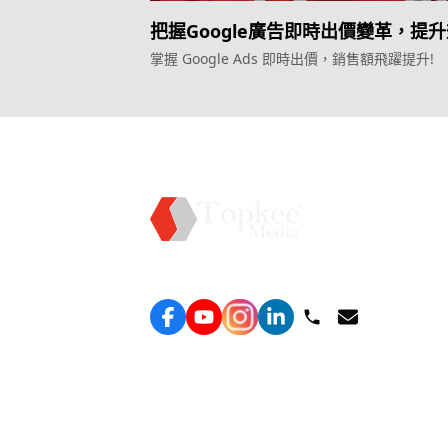
把握Google廣告即時出價變革，提
益！
掌握 Google Ads 即時出價，銷售額飛躍提升!
服務
效益型
Topkee —— 您的全棧行銷合作夥伴
務
效益
Lead
告服
線索
廣告
ROA