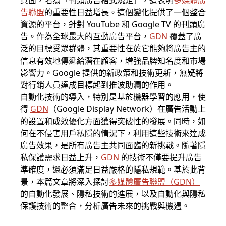
頁面，名為「刊頭廣告格式規定」，這表明
多媒體廣
告聯盟
的重要性日益增長。這個變化提供了一個整合
資源的平台，針對 YouTube 和 Google TV 的刊頭廣
告。作為全球最大的互動廣告平台，
GDN
覆蓋了廣
泛的目標受眾群體，其重要性在於它能夠將廣告主的
信息有效地傳遞給潛在顧客，增強品牌知名度和市場
影響力。Google 提供的新政策和技術更新，無疑將
對行銷人員達成目標起到推波助瀾的作用。
自動化技術的導入，特別是基於機器學習的應用，使
得
GDN
（Google Display Network）在廣告活動上
的設置和成效優化方面獲得突破性的發展。同時，如
何在不侵害用戶私隱的情況下，利用這些技術來達成
廣告效果，是所有廣告主共同面臨的新挑戰。隨著隱
私保護需求日益上升，
GDN
的技術不僅要提升廣告
準確度，還必須滿足日益嚴格的隱私規範。基於此背
景，本篇文章將深入探討
多媒體廣告聯盟
（
GDN
）
的自動化發展、隱私技術的進展，以及自動化與隱私
保護技術的整合，分析廣告未來的挑戰與機遇。