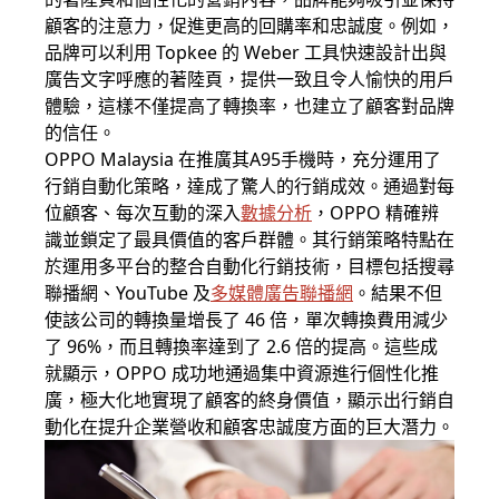
顧客的注意力，促進更高的回購率和忠誠度。例如，
品牌可以利用 Topkee 的 Weber 工具快速設計出與
廣告文字呼應的著陸頁，提供一致且令人愉快的用戶
體驗，這樣不僅提高了轉換率，也建立了顧客對品牌
的信任。
OPPO Malaysia 在推廣其A95手機時，充分運用了
行銷自動化策略，達成了驚人的行銷成效。通過對每
位顧客、每次互動的深入
數據分析
，OPPO 精確辨
識並鎖定了最具價值的客戶群體。其行銷策略特點在
於運用多平台的整合自動化行銷技術，目標包括搜尋
聯播網、YouTube 及
多媒體廣告聯播網
。結果不但
使該公司的轉換量增長了 46 倍，單次轉換費用減少
了 96%，而且轉換率達到了 2.6 倍的提高。這些成
就顯示，OPPO 成功地通過集中資源進行個性化推
廣，極大化地實現了顧客的終身價值，顯示出行銷自
動化在提升企業營收和顧客忠誠度方面的巨大潛力。