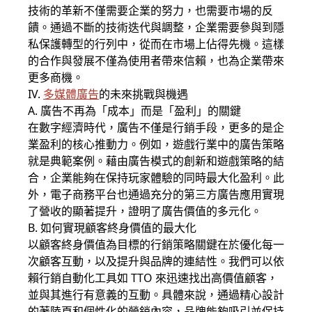
技術的革新不僅需要企業的努力，也需要市場的反
饋。通過不斷的技術迭代與調整，企業需要參與到隱
私保護轉型的行列中，從而在市場上佔得先機。這樣
的合作與發展不僅為使用者帶來信賴，也為企業帶來
更多商機。
IV.
多媒體廣告
的未來挑戰與機遇
A. 廣告不再為「成本」而是「盈利」的關鍵
在數字經濟時代，廣告不僅是行銷手段，更多的是企
業盈利的核心推動力。例如，遊戲行業中的廣告策略
就是典範案例。藉由廣告模式的創新和遊戲策略的結
合，企業能夠在保持玩家體驗的同時最大化盈利。此
外，電子商務平台也通過充分的第三方廣告應用實現
了營收的顯著提升，證明了廣告價值的多元化。
B. 如何實現顧客終身價值的最大化
以顧客終身價值為目標的行銷策略關鍵在於優化每一
次顧客互動，以及提升與品牌的連結性。我們可以依
賴行銷自動化工具如 TTO 來迅速找出高價值顧客，
並與其進行有意義的互動。具體來說，通過精心設計
的著陸頁和個性化的營銷內容，品牌能夠吸引並保持