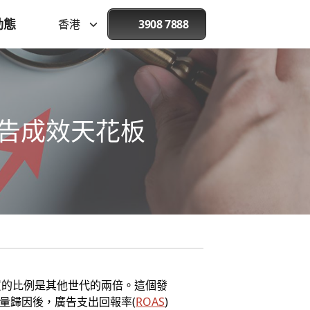
動態
香港
3908 7888
廣告成效天花板
買的比例是其他世代的兩倍。這個發
增量歸因後，廣告支出回報率(
ROAS
)