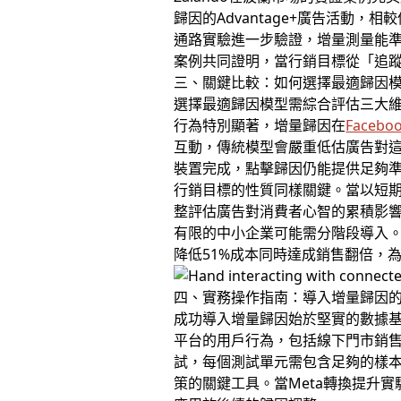
歸因的Advantage+廣告活動，相
通路實驗進一步驗證，增量測量能準
案例共同證明，當行銷目標從「追
三、關鍵比較：如何選擇最適歸因
選擇最適歸因模型需綜合評估三大
行為特別顯著，增量歸因在
Faceb
互動，傳統模型會嚴重低估廣告對
裝置完成，點擊歸因仍能提供足夠
行銷目標的性質同樣關鍵。當以短期
整評估廣告對消費者心智的累積影響
有限的中小企業可能需分階段導入。英
降低51%成本同時達成銷售翻倍，
四、實務操作指南：導入增量歸因
成功導入增量歸因始於堅實的數據基
平台的用戶行為，包括線下門市銷售等離
試，每個測試單元需包含足夠的樣本
策的關鍵工具。當Meta轉換提升實