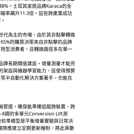
%。土耳其家居品牌Karaca的全
率飆升11.3倍。這些跨產業成功
躍。
世代為主的市場，由於其非點擊轉換
有65%的購買決策來自非點擊的品牌
實用型消費者，且轉換路徑多在單一
求品牌長期價值建設，增量測量才能完
I的架設與機器學習能力，這使得預算
廣告等半自動化解決方案著手，也能在
傳輸管道，確保能準確追蹤跨裝置、跨
元Conversion Lift測
數校準模型是平衡增量實驗與日常決
銷團隊應建立定期更新機制，將此乘數