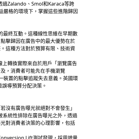
ando、Smol和Karaca等跨
益嚴格的環境下，掌握這些進階歸因
後的最終互動。這種線性思維在早期數
。點擊歸因在廣告中的最大優勢在於
整。這種方法對於預算有限、技術資
的線上轉換實際來自於用戶「瀏覽廣告
普及，消費者可能先在手機瀏覽
一裝置的點擊追蹤失去意義。英國環
重誤導預算分配決策。
「若沒有廣告曝光就絕對不會發生」
被系統性排除在廣告曝光之外，透過
曝光對消費者決策的心理影響，包括
ersion Lift測試發現，採用增量