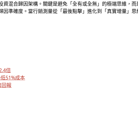
投資混合歸因架構。關鍵是避免「全有或全無」的極端思維，而是根
歸因準確度。當行銷測量從「最後點擊」進化到「真實增量」思
2.4倍
降低51%成本
倍回報