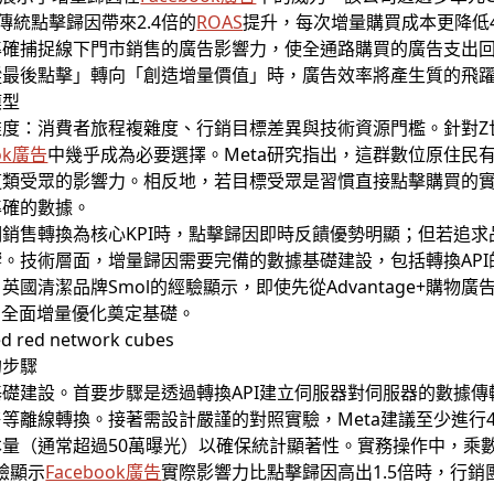
較傳統點擊歸因帶來2.4倍的
ROAS
提升，每次增量購買成本更降低48
確捕捉線下門市銷售的廣告影響力，使全通路購買的廣告支出回報
蹤最後點擊」轉向「創造增量價值」時，廣告效率將產生質的飛
模型
維度：消費者旅程複雜度、行銷目標差異與技術資源門檻。針對Z
ook廣告
中幾乎成為必要選擇。Meta研究指出，這群數位原住民
這類受眾的影響力。相反地，若目標受眾是習慣直接點擊購買的
準確的數據。
銷售轉換為核心KPI時，點擊歸因即時反饋優勢明顯；但若追
。技術層面，增量歸因需要完備的數據基礎建設，包括轉換AP
國清潔品牌Smol的經驗顯示，即使先從Advantage+購物
為全面增量優化奠定基礎。
的步驟
礎建設。首要步驟是透過轉換API建立伺服器對伺服器的數據
線轉換。接著需設計嚴謹的對照實驗，Meta建議至少進行4-8週的多單
量（通常超過50萬曝光）以確保統計顯著性。實務操作中，乘
驗顯示
Facebook廣告
實際影響力比點擊歸因高出1.5倍時，行