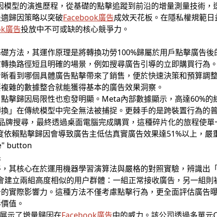
模型的演進歷程，從基礎的點擊追蹤到前沿的增量測量技術，透過Zal
最適歸因策略以突破
Facebook廣告
成效天花板。在隱私權規範日
ook廣告
投放中不可或缺的核心競爭力。
礎方法，其運作原理是將轉換功勞100%歸屬於用戶點擊廣告
於轉換路徑短且明確的場景，例如搜尋廣告引導的立即購買行為
清晰看到哪個具體廣告點擊帶來了銷售，便於快速決策和預算調
要複雜的數據整合就能獲得基本的廣告效果洞察。
點擊歸因局限性也愈發明顯。Meta內部數據顯示，高達60%
轉換」在傳統模型中完全無法被捕捉。更棘手的是跨裝置行為的
品牌搜尋，最終透過桌面電腦完成購買，這種碎片化的旅程使單
過度依賴點擊歸因會導致廣告主低估真實廣告效果達51%以上，嚴
果
移，其核心在於運用機器學習演算法與嚴格的對照實驗，辨識出
統會建立兩組高度相似的用户群體：一組正常接收廣告，另一組則
告的實際影響力。這種方法不僅考慮點擊行為，更全面評估廣告
形價值。
完美展示了增量歸因在
Facebook廣告
中的威力。該公司透過多單元Conv