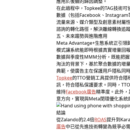
應用於後續的歸因調整。
在此過程中，Topkee的TAG技
數據（包括Facebook、Insta
流量來源、媒介類型及創意素材屬
諮詢的轉化路徑，解決離線轉換追
五、未來趨勢與進階應用
Meta Advantage+生態
模式讓系統能即時根據真實增量回
數據與季度性MMM分析，既能把握
淘汰的背景下，基於聚合數據的增
典範，使廣告主在保護用戶隱私同
Topkee
的TTO營銷工具提供符合隱
訊，符合隱私保護要求。同時，TT
維持
Facebook廣告
精準度。此外，
意方向，實現與Meta閉環優化系
結論
從Zalando的2.4倍
ROAS
提升到Ka
廣告
中已從先進技術轉變為競爭必需