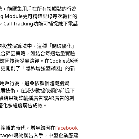
籤系統，能匯集用戶在所有接觸點的行為
ng Module更可精確記錄每次轉化的
l Tracking功能可捕捉線下電話
於廣告投放演算法中。這種「閉環優化」
混合歸因策略，如結合每週增量實驗
技術發展路徑。在Cookies逐漸
，更開創了「隱私增強型歸因」的新
析用戶行為，避免依賴個體識別資
擴展技術，在減少數據依賴的前提下
驗結果調整輪播廣告或AR廣告的創
優化多維度廣告成效。
日益複雜的時代，增量歸因在
Facebook
age+購物廣告入手，中型企業應建