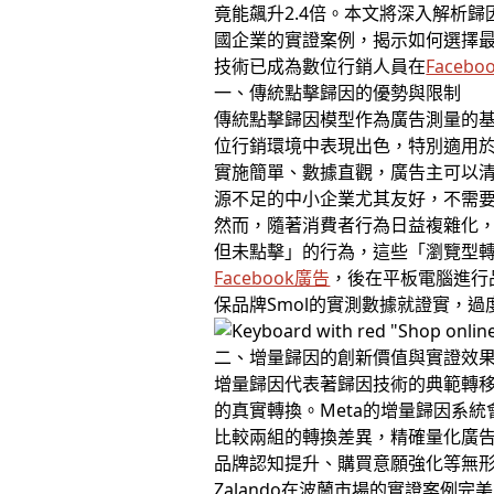
竟能飆升2.4倍。本文將深入解析歸因
國企業的實證案例，揭示如何選擇
技術已成為數位行銷人員在
Faceb
一、傳統點擊歸因的優勢與限制
傳統點擊歸因模型作為廣告測量的基
位行銷環境中表現出色，特別適用
實施簡單、數據直觀，廣告主可以
源不足的中小企業尤其友好，不需
然而，隨著消費者行為日益複雜化，
但未點擊」的行為，這些「瀏覽型
Facebook廣告
，後在平板電腦進行
保品牌Smol的實測數據就證實，
二、增量歸因的創新價值與實證效
增量歸因代表著歸因技術的典範轉
的真實轉換。Meta的增量歸因系
比較兩組的轉換差異，精確量化廣
品牌認知提升、購買意願強化等無
Zalando在波蘭市場的實證案例