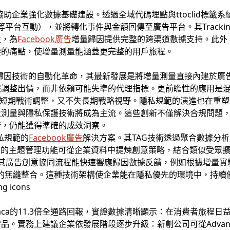
術可協助企業強化數據基礎建設。透過全域代碼埋點與ttoclid標
gram等平台互動），並將轉化事件與金額回傳至廣告平台。其Tracki
性，為
Facebook廣告
增量歸因提供完整的跨渠道數據支持。此外，Cal
蹤的痛點，使增量測量能涵蓋更完整的用戶旅程。
系統正引領歸因技術的自動化革命，其最新發展是將增量測量直接內建
報調整出價，而非依賴可能失準的代理指標。更前瞻性的應用是
短期戰術調整，又不失長期戰略視野。隱私規範的演進也在重塑歸因
量測量與隱私保護技術將成為主流。這些創新不僅解決合規問題
時，仍能獲得準確的成效洞察。
私規範的
Facebook廣告
解決方案。其TAG技術透過聚合數據分
O的主題管理功能可從企業資料中提煉創意策略，結合類似受眾
其廣告創意協同流程能快速響應歸因數據反饋，例如根據增量實
統的無縫整合。這種技術架構使企業能在隱私優先的環境中，持續
raca的11.3倍全通路回報，實證數據清晰顯示：在消費者旅程
品。實務上建議企業依發展階段逐步升級：新創公司可從Advant