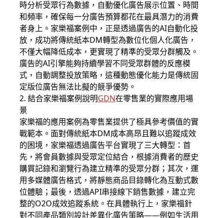
時分析受眾行為數據，自動優化廣告展示位置、時間
和頻率，確保每一分廣告預算都花在最具潛力的消費
者身上。家樂福案例中，正是透過廣告的AI自動化投
放，成功將傳統紙本DM轉型為數位化個人化廣告，
不僅大幅降低成本，更實現了精準的受眾分群觸及。
廣告的AI引擎能夠持續學習不同受眾群體的反應模
式，自動調整投放策略，這種動態優化能力是傳統固
定版位廣告無法比擬的競爭優勢。
2. 結合家樂福案例說明
GDN
在零售業的實際應用場
景
家樂福的應用案例為零售業提供了極具參考價值的實
戰範本。面對傳統紙本DM成本高昂且難以追蹤成效
的困境，家樂福透過廣告平台實現了三大轉型：首
先，將會員數據與受眾定位結合，根據消費者的歷史
購買記錄和瀏覽行為建立精準的受眾分群；其次，運
用多媒體廣告格式，將靜態商品目錄轉化為互動式數
位體驗；最後，透過API串接線下銷售數據，建立完
整的O2O成效追蹤系統。在具體執行上，家樂福針
對不同產品類別設計差異化廣告策略——例如生活用