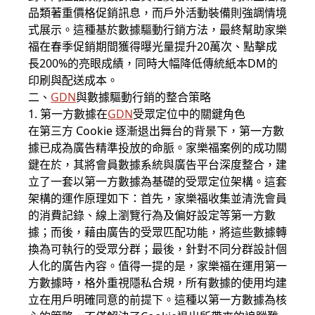
品類著重價格促銷訊息，而戶外活動裝備則強調情境
式展示。這種基於數據驅動行銷方法，最終幫助家樂
福在春季促銷期間獲得曝光量提升20萬次、點擊成
長200%的亮眼成績，同時大幅降低傳統紙本DM的
印刷與配送成本。
二、
GDN
與數據驅動行銷的整合策略
1. 第一方數據在
GDN
受眾定位中的關鍵角色
在第三方 Cookie 逐漸退出舞台的背景下，第一方數
據已成為廣告精準投放的命脈。家樂福案例的成功關
鍵在於，其將會員數據系統與廣告平台深度整合，建
立了一套以第一方數據為基礎的受眾定位架構。這套
架構的運作原理如下：首先，家樂福收集並清洗會員
的消費記錄、線上瀏覽行為及偏好設定等第一方數
據；而後，藉由廣告的受眾匹配功能，將這些數據轉
換為可執行的受眾分群；最後，針對不同分群設計個
人化的廣告內容。值得一提的是，家樂福在運用第一
方數據時，格外重視隱私合規，所有數據的使用均建
立在用戶明確同意的前提下。這種以第一方數據為核