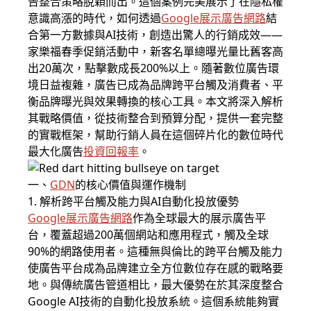
告整合策略脫穎而出。這個案例完美展示了在隱私權
意識高漲的時代，如何透過
Google展示廣告網路
結
合第一方數據與AI技術，創造出驚人的行銷成效——
家樂福春季促銷活動中，新客名單總曝光量比舊客高
出20萬次，點擊數成長200%以上。隨著數位廣告環
境日益複雜，廣告已成為品牌跨平台觸及消費者、平
衡品牌曝光與效果轉換的核心工具。本文將深入解析
其戰略價值，從技術整合到預算分配，提供一套完整
的實戰框架，幫助行銷人員在這個碎片化的數位時代
最大化廣告
投資回報率
。
一、
GDN
的核心價值與運作機制
1. 解析跨平台觸及能力與AI自動化投放優勢
Google展示廣告網路
作為全球最大的展示廣告平
台，覆蓋超過200萬個網站和應用程式，觸及全球
90%的網路使用者。這種無與倫比的跨平台觸及能力
使廣告平台成為品牌建立全方位數位存在感的戰略要
地。與傳統廣告管道相比，最大優勢在於其深度整合
Google AI技術的自動化投放系統。這個系統能夠實