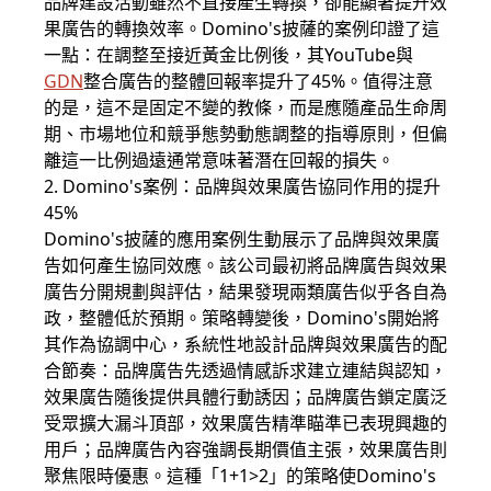
品牌建設活動雖然不直接產生轉換，卻能顯著提升效
果廣告的轉換效率。Domino's披薩的案例印證了這
一點：在調整至接近黃金比例後，其YouTube與
GDN
整合廣告的整體回報率提升了45%。值得注意
的是，這不是固定不變的教條，而是應隨產品生命周
期、市場地位和競爭態勢動態調整的指導原則，但偏
離這一比例過遠通常意味著潛在回報的損失。
2. Domino's案例：品牌與效果廣告協同作用的提升
45%
Domino's披薩的應用案例生動展示了品牌與效果廣
告如何產生協同效應。該公司最初將品牌廣告與效果
廣告分開規劃與評估，結果發現兩類廣告似乎各自為
政，整體低於預期。策略轉變後，Domino's開始將
其作為協調中心，系統性地設計品牌與效果廣告的配
合節奏：品牌廣告先透過情感訴求建立連結與認知，
效果廣告隨後提供具體行動誘因；品牌廣告鎖定廣泛
受眾擴大漏斗頂部，效果廣告精準瞄準已表現興趣的
用戶；品牌廣告內容強調長期價值主張，效果廣告則
聚焦限時優惠。這種「1+1>2」的策略使Domino's