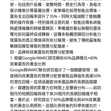
號，包括用戶設備、瀏覽時間、歷史行為等，為每次
展示機會計算最優出價。家樂福在採用智能出價後，
廣告支出回報率提升了35%，同時大幅減輕了營銷團
隊的操作負擔。特別值得注意的是，智能出價系統能
夠處理複雜的跨裝置歸因，準確識別看似無關的廣告
曝光如何最終促成轉換，這種多點觸控歸因分析能力
使廣告的真正價值得到充分展現，避免了傳統最後點
擊歸因模型導致的預算分配偏差。
四、品牌與效果廣告的預算分配策略
1. 根據Google/WARC研究解析60%品牌曝光+40%
效果廣告的黃金比例
Google與WARC聯合研究揭示了一個關鍵發現：過
度傾向效果廣告的預算分配會導致品牌損失高達50%
的潛在回報。這項涵蓋歐洲多國品牌的長期追蹤顯
示，媒體投資的影響力在時間上呈雙峰分布——前四
個月的短期回報與接下來20個月的長期回報幾乎相
當。基於此，研究提出了60%品牌曝光與40%效果廣
告的黃金比例原則。這個比例背後的科學依據在於，