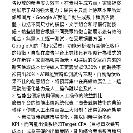
告投放的精準度與效率。在素材生成方面，家樂福案
例展示了AI的強大能力：廣告主只需上傳基本產品資
訊和圖片，Google AI就能自動生成數十種廣告變
體，包括不同尺寸的橫幅、文字組合和呼籲行動按
鈕。這些變體會根據不同受眾特徵自動展示最有效的
組合，無需人工逐一測試。在受眾擴展方面，
Google AI的「相似受眾」功能分析現有高價值客戶
的特徵，自動在廣告平台上尋找具有相似行為模式的
潛在新客。家樂福報告顯示，AI擴展的受眾群帶來的
新客獲取成本比傳統人工定義受眾低30%，而轉換率
卻高出20%。AI還能實時監測廣告表現，自動淘汰效
果不佳的創意組合，將預算集中在高績效廣告上，這
種動態優化能力是人工操作難以企及的。
2. 智能出價系統與傳統人工操作的效益對比
廣告平台的智能出價系統代表了廣告競價技術的典範
轉移。傳統人工出價面臨三大限制：出價策略靜態單
一、無法實時適應市場變化、難以同時平衡多個
KPI。而智能出價系統如Target CPA（目標單次獲客
成本）或為基礎的出價策略，能夠綜合考慮數百種訊