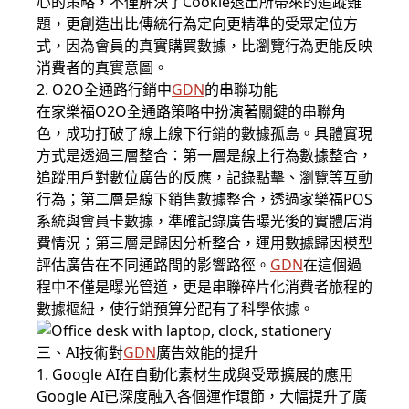
心的策略，不僅解決了Cookie退出所帶來的追蹤難
題，更創造出比傳統行為定向更精準的受眾定位方
式，因為會員的真實購買數據，比瀏覽行為更能反映
消費者的真實意圖。
2. O2O全通路行銷中
GDN
的串聯功能
在家樂福O2O全通路策略中扮演著關鍵的串聯角
色，成功打破了線上線下行銷的數據孤島。具體實現
方式是透過三層整合：第一層是線上行為數據整合，
追蹤用戶對數位廣告的反應，記錄點擊、瀏覽等互動
行為；第二層是線下銷售數據整合，透過家樂福POS
系統與會員卡數據，準確記錄廣告曝光後的實體店消
費情況；第三層是歸因分析整合，運用數據歸因模型
評估廣告在不同通路間的影響路徑。
GDN
在這個過
程中不僅是曝光管道，更是串聯碎片化消費者旅程的
數據樞紐，使行銷預算分配有了科學依據。
三、AI技術對
GDN
廣告效能的提升
1. Google AI在自動化素材生成與受眾擴展的應用
Google AI已深度融入各個運作環節，大幅提升了廣