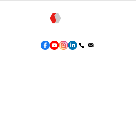
Topkee —— 您的全棧行銷合作夥伴
服務
效益型Google廣告服務
效益型Meta廣告服務
LeadGeneration廣告服務
營銷網頁製作
智能素材優化
產品
Weber Web builder
TTO CDP 營銷歸因
Leadbox 智能獲客