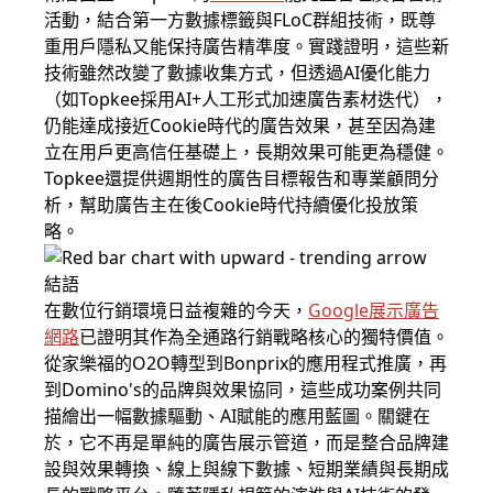
活動，結合第一方數據標籤與FLoC群組技術，既尊
重用戶隱私又能保持廣告精準度。實踐證明，這些新
技術雖然改變了數據收集方式，但透過AI優化能力
（如Topkee採用AI+人工形式加速廣告素材迭代），
仍能達成接近Cookie時代的廣告效果，甚至因為建
立在用戶更高信任基礎上，長期效果可能更為穩健。
Topkee還提供週期性的廣告目標報告和專業顧問分
析，幫助廣告主在後Cookie時代持續優化投放策
略。
結語
在數位行銷環境日益複雜的今天，
Google展示廣告
網路
已證明其作為全通路行銷戰略核心的獨特價值。
從家樂福的O2O轉型到Bonprix的應用程式推廣，再
到Domino's的品牌與效果協同，這些成功案例共同
描繪出一幅數據驅動、AI賦能的應用藍圖。關鍵在
於，它不再是單純的廣告展示管道，而是整合品牌建
設與效果轉換、線上與線下數據、短期業績與長期成