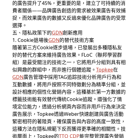
的廣告提升了45%，更重要的是，建立了可持續的消
費者關係——品牌廣告創造的需求被效果廣告有效捕
捉，而效果廣告的數據又反過來優化品牌廣告的受眾
選擇。
五、隱私政策下的
GDN
創新應用
1. Cookie退場後
GDN
的替代技術方案
隨著第三方Cookie逐步退場，已發展出多種隱私友
好的替代方案來維持廣告效果。FLoC（聯邦學習群
組）是最受關注的技術之一，它將用戶分組到具有相
似興趣的群組中，而非進行個體追蹤。
Topkee
在
GDN
廣告管理中採用TAG追踪技術分析用戶行為和
互動數據，將用戶按照不同特徵劃分為精準分組，並
設計相應的個性化營銷內容，這種基於第一方數據的
標籤技術能有效替代傳統Cookie追蹤。還強化了情
境定位能力，透過分析網頁內容而非用戶行為來決定
廣告展示，Topkee透過Weber快速創建與廣告活動
緊密相符的著陸頁，確保廣告與內容的高度一致性，
這種方法在隱私規範下反而獲得更準確的相關性。技
術層面上，Topkee的
TTO CDP
能完整管理廣告營銷