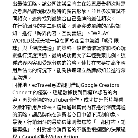
出最佳策略。該公司建議品牌主在設置廣告頻次時需
要考慮品牌現狀及期待的廣告形象，並且多次嘗試不
同頻次，最終找到最適合自己品牌的最佳頻次。
在行銷漏斗的第二個環節，則要突破單純的品牌認
知，進行「跨界內容，互動晉級」。IWPLAY
WORLD艾玩天地一度在同款產品中兼顧「吸引眼
球」與「深度溝通」的策略，鎖定情懷玩家和核心玩
家進行深度溝通，最終成功擴大了年輕受眾比例。這
種跨界內容和受眾分層的策略，使其在需要提高年輕
用戶佔比的情況下，能夠快速建立品牌認知並進行深
度溝通。
同樣地，ezTravel易遊網則借助
Google
Creators
Connect 的優勢，透過數據找到目標TA想看的內
容，再與合適的YouTuber合作，成功提升影片觀看
次數和新用戶增長。這種通過真實內容進行深度溝通
的策略，讓品牌能在消費者心目中留下深刻印象。
最後，行銷漏斗的最終環節則聚焦於「一網打盡，銷
售再進」。針對當今消費者的不斷重複迴圈的決策過
程，
Google
推出Video Action