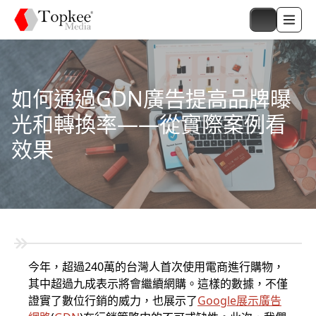
如何通過GDN廣告提高品牌曝
光和轉換率——從實際案例看
效果
今年，超過240萬的台灣人首次使用電商進行購物，
其中超過九成表示將會繼續網購。這樣的數據，不僅
證實了數位行銷的威力，也展示了
Google展示廣告