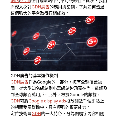
網路
(
GDN
)
在行銷策略中的不可或缺性。此次，我們
將深入探討
GDN廣告
的應用與案例，了解如何透過
這個強大的平台取得行銷成效。
GDN廣告的基本運作機制
GDN廣告
作為
Google
的一部分，擁有全球覆蓋範
圍，從大型知名網站到小眾網站皆涵蓋在內，能觸及
到全球數百萬用戶。此外，根據Google的數據，
GDN
可將
Google display ads
投放到數千個網站上
的相關受眾群體中，具有極強的覆蓋能力。
定位技術是
GDN
的一大特色，分為關鍵字內容相關