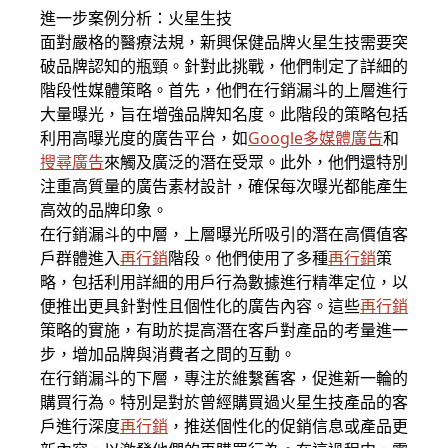
進一步案例分析：火星生技
面對嚴格的醫療法規，新興保健品牌火星生技需要突
破品牌認知的瓶頸。針對此挑戰，他們制定了詳細的
階段性媒體策略。首先，他們在行銷漏斗的上層進行
大量曝光，旨在增強品牌知名度。此階段的策略包括
利用高曝光度的廣告平台，如
Google多媒體廣告
和
搜尋廣告
來觸及廣泛的潛在受眾。此外，他們還特別
注重高質量的廣告素材設計，確保每次曝光都能產生
高效的品牌印象。
在行銷漏斗的中層，上層曝光所吸引的潛在高價值客
戶群體進入
再行銷
階段。他們使用了多種
再行銷
策
略，包括利用詳細的用戶行為數據進行精準定位，以
便推出更具針對性且個性化的廣告內容。這些
再行銷
策略的實施，有助於提高潛在客戶對產品的考量進一
步，增加品牌與消費者之間的互動。
在行銷漏斗的下層，專注於維繫舊客，促進新一輪的
購買行為。特別是對於曾經購買過火星生技產品的客
戶進行深度
再行銷
，推送個性化的促銷信息或產品更