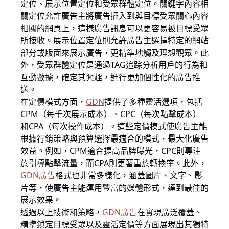
定位、展示位置定位和受眾群體定位。關鍵字內容相
關定位允許廣告主將廣告插入到與目標受眾關心內容
相關的網頁上，這樣廣告訊息可以更容易被目標受眾
所接收。展示位置定位則允許廣告主選擇特定的網站
部分或版面來展示廣告，更精準地觸及理想觀眾。此
外，受眾群體定位是通過TAG追踪分析用戶的行為和
互動數據，確定其興趣，進行更加個性化的廣告推
送。
在定價模式方面，
GDN
提供了多種靈活選項，包括
CPM（每千次展示成本）、CPC（每次點擊成本）
和CPA（每次操作成本）。這些定價模式使廣告主能
根據行銷策略與預算選擇最適合的模式，最大化廣告
效益。例如，CPM適合提高品牌曝光，CPC則專注
於引導點擊流量，而CPA則更著重於轉換率。此外，
GDN廣告
格式也非常多樣化，涵蓋圖片、文字、影
片等，使廣告主能運用豐富的媒體形式，達到最佳的
展示效果。
透過以上技術和策略，
GDN廣告
在實現廣泛覆蓋、
精準鎖定目標受眾以及靈活定價等方面展現出其獨特