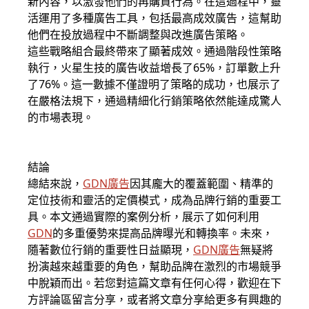
新內容，以激發他們的再購買行為。在這過程中，靈
活運用了多種廣告工具，包括最高成效廣告，這幫助
他們在投放過程中不斷調整與改進廣告策略。
這些戰略組合最終帶來了顯著成效。通過階段性策略
執行，火星生技的廣告收益增長了65%，訂單數上升
了76%。這一數據不僅證明了策略的成功，也展示了
在嚴格法規下，通過精細化行銷策略依然能達成驚人
的市場表現。
結論
總結來說，
GDN廣告
因其龐大的覆蓋範圍、精準的
定位技術和靈活的定價模式，成為品牌行銷的重要工
具。本文通過實際的案例分析，展示了如何利用
GDN
的多重優勢來提高品牌曝光和轉換率。未來，
隨著數位行銷的重要性日益顯現，
GDN廣告
無疑將
扮演越來越重要的角色，幫助品牌在激烈的市場競爭
中脫穎而出。若您對這篇文章有任何心得，歡迎在下
方評論區留言分享，或者將文章分享給更多有興趣的