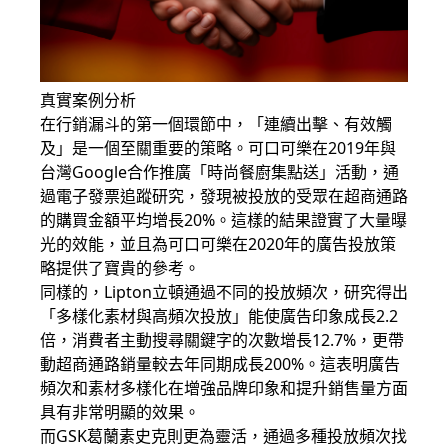
真實案例分析
在行銷漏斗的第一個環節中，「連續出擊、有效觸
及」是一個至關重要的策略。可口可樂在2019年與
台灣
Google
合作推廣「時尚餐廚集點送」活動，通
過電子發票追蹤研究，發現被投放的受眾在超商通路
的購買金額平均增長20%。這樣的結果證實了大量曝
光的效能，並且為可口可樂在2020年的廣告投放策
略提供了寶貴的參考。
同樣的，Lipton立頓通過不同的投放頻次，研究得出
「多樣化素材與高頻次投放」能使廣告印象成長2.2
倍，消費者主動搜尋關鍵字的次數增長12.7%，更帶
動超商通路銷量較去年同期成長200%。這表明廣告
頻次和素材多樣化在增強品牌印象和提升銷售量方面
具有非常明顯的效果。
而GSK葛蘭素史克則更為靈活，通過多種投放頻次找