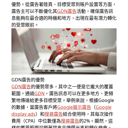
優勢。從廣告著陸頁、目標受眾到賬戶設置等方面，
廣告主可以不斷優化其
GDN廣告
活動，確保廣告訊
息能夠在最合適的時機和地方，出現在最有潛力轉化
的受眾眼前。
GDN廣告的優勢
GDN廣告
的優勢眾多，其中之一便是它龐大的覆蓋
範圍。通過
GDN
，廣告訊息可以在更多地方、更頻
繁地傳達給更多目標受眾。舉例來說，根據
Google
的數據，當廣告客戶將
Google展示廣告
（
Google
display ads
）和
搜尋廣告
結合使用時，其每次操作
費用（CPA）中位數僅為
搜尋廣告
的2%。顯然，這
樣的覆蓋範圍可顯著提高品牌曝光率和轉化機會。