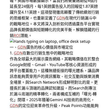
報。英國市場數據顯示，當我們將衡量週期從4個月
延長至24個月，每1英鎊廣告投入的回報從1.87英鎊
躍升至4.11英鎊。這項發現徹底顛覆了傳統績效行銷
的思維框架，也重新定義了
GDN
在現代行銷漏斗中
的戰略地位。本文將深入剖析如何透過廣告平台實現
品牌長期價值與短期轉化的完美平衡，解鎖隱藏的行
銷
ROI
潛能。
一、
GDN
廣告的核心價值與市場定位
1.
GDN
在數位行銷生態中的戰略地位
作為全球最大的展示廣告網絡，其戰略價值在於整合
Google財經、Gmail、YouTube等核心資源形成的
跨平台覆蓋能力。這種無縫銜接的曝光體系，讓品牌
訊息能夠貫穿用戶的資訊獲取、社交互動與娛樂消費
全場景。與Search Network形成鮮明對比的是，更
擅長於漏斗頂端的品牌認知建設，而Search則專注
於漏斗底端的精準轉化，兩者構成互補的「曝光-轉
化」閉環。2025年隨著Gemini AI技術的商用化，
GDN
的定位迎來革命性升級，Peak Points功能能夠