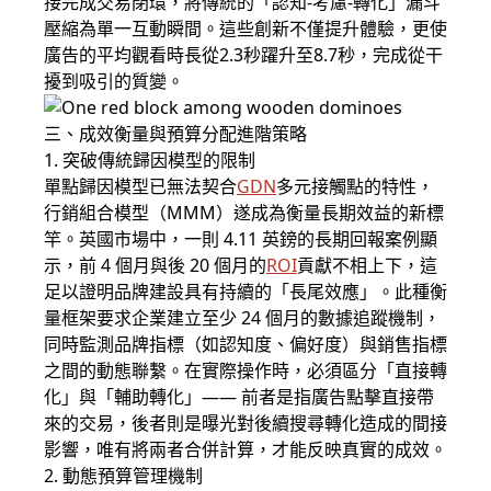
接完成交易閉環，將傳統的「認知-考慮-轉化」漏斗
壓縮為單一互動瞬間。這些創新不僅提升體驗，更使
廣告的平均觀看時長從2.3秒躍升至8.7秒，完成從干
擾到吸引的質變。
三、成效衡量與預算分配進階策略
1. 突破傳統歸因模型的限制
單點歸因模型已無法契合
GDN
多元接觸點的特性，
行銷組合模型（MMM）遂成為衡量長期效益的新標
竿。英國市場中，一則 4.11 英鎊的長期回報案例顯
示，前 4 個月與後 20 個月的
ROI
貢獻不相上下，這
足以證明品牌建設具有持續的「長尾效應」。此種衡
量框架要求企業建立至少 24 個月的數據追蹤機制，
同時監測品牌指標（如認知度、偏好度）與銷售指標
之間的動態聯繫。在實際操作時，必須區分「直接轉
化」與「輔助轉化」—— 前者是指廣告點擊直接帶
來的交易，後者則是曝光對後續搜尋轉化造成的間接
影響，唯有將兩者合併計算，才能反映真實的成效。
2. 動態預算管理機制