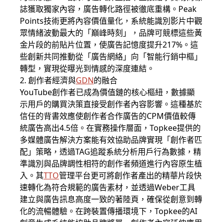
誌獲取獨家內容，廣告轉化路徑被徹底重構。Peak
Points技術更將內容價值量化，系統能識別影片中觀
眾情緒波動最大的「巔峰時刻」，品牌可競標這些黃
金片段的前貼片位置，使廣告記憶度提升217%。這
些創新共同推動從「廣告網絡」向「智能行銷中樞」
轉型，實現從曝光到情感的深度連結。
2. 創作者經濟與
GDN
的融合
YouTube創作者已成為價值鏈的核心樞紐，數據顯
示用戶的購買決策直接受創作者內容影響。這種基於
信任的背書效應使創作者合作廣告的CPM價值較傳
統廣告高出4.5倍。在實務操作層面，Topkee提供的
多媒體廣告解決方案能有效協助品牌實現「創作者匹
配」策略，透過TAG追蹤系統分析用戶行為數據，精
準識別與品牌調性相符的創作者頻道進行內容原生植
入。其
TTO
管理平台更可將創作者產出的精華片段快
速轉化為符合規範的廣告素材，並透過Weber工具
建立與廣告訊息高度一致的著陸頁，確保從創意到轉
化的流暢體驗。在跨裝置傳播環境下，Topkee的AI