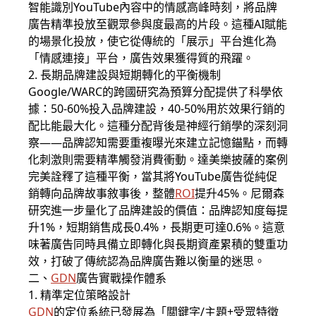
智能識別YouTube內容中的情感高峰時刻，將品牌
廣告精準投放至觀眾參與度最高的片段。這種AI賦能
的場景化投放，使它從傳統的「展示」平台進化為
「情感連接」平台，廣告效果獲得質的飛躍。
2. 長期品牌建設與短期轉化的平衡機制
Google/WARC的跨國研究為預算分配提供了科學依
據：50-60%投入品牌建設，40-50%用於效果行銷的
配比能最大化。這種分配背後是神經行銷學的深刻洞
察——品牌認知需要重複曝光來建立記憶錨點，而轉
化刺激則需要精準觸發消費衝動。達美樂披薩的案例
完美詮釋了這種平衡，當其將YouTube廣告從純促
銷轉向品牌故事敘事後，整體
ROI
提升45%。尼爾森
研究進一步量化了品牌建設的價值：品牌認知度每提
升1%，短期銷售成長0.4%，長期更可達0.6%。這意
味著廣告同時具備立即轉化與長期資產累積的雙重功
效，打破了傳統認為品牌廣告難以衡量的迷思。
二、
GDN
廣告實戰操作體系
1. 精準定位策略設計
GDN
的定位系統已發展為「關鍵字/主題+受眾特徵