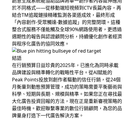
創意生成系統能協助品牌將單一創作者內容延伸應用
於不同格式——從移動端短視頻到CTV長篇內容，再
結合TM追蹤鏈接精確監測各渠道成效，最終形成
「內容創作-受眾觸達-數據追蹤」的完整閉環。這種
整合式服務不僅能觸及全球90%網路使用者，更透過
週期性的報告與認證顧問分析，持續優化創作者經濟
與程序化廣告的協同效應。
結語
在行銷預算日益珍貴的2025年，已進化為同時承載
品牌建設與精準轉化的戰略性平台。從AI賦能的
Peak Points投放到創作者驅動的信任行銷，從24個
月衡量到動態預算管理，成功的策略需要平衡藝術與
科學、短期與長期、規模與精準。如果您正在尋找最
大化廣告投資回報的方法，現在正是重新審視策略的
最佳時機。歡迎聯繫專業的數位行銷顧問，為您的品
牌量身打造下一代廣告解決方案。