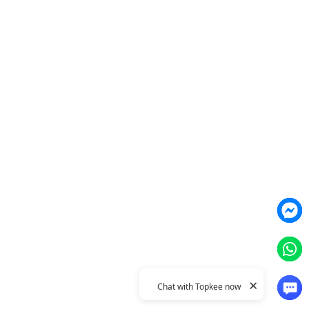
智能素材優化
產品
Weber Web builder
TTO CDP 營銷歸因
Leadbox 智能獲客
YIS 內容營銷
YME 對話營銷
Topkee
關於我們
聯絡我們
Topkee動態
Topkee理念
隱私政策
×
Chat with Topkee now
© 2011–2026 Topkee Media. All rights reserved.