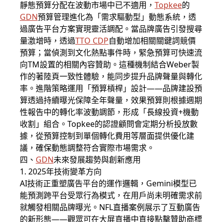
靜態預算分配在波動市場中已不適用，
Topkee
的
GDN
預算管理進化為「需求驅動型」動態系統，透
過廣告平台方案實現靈活調配。當品牌廣告引發搜尋
量激增時，透過
TTO CDP
自動增加相關關鍵詞競價
預算；當偵測到文化熱點事件時，緊急預算可快速流
向TM設置的相關內容贊助。這種機制結合Weber製
作的著陸頁一致性體驗，能同步提升品牌聲量與轉化
率。進階策略運用「預算槓桿」設計——品牌建設預
算透過持續曝光保障全年聲量，效果預算則根據週期
性報告中的轉化率波動調節，形成「長線投資+機動
收割」組合。Topkee的認證顧問會定期分析投放數
據，從預算控制到單個轉化費用等層面提供優化建
議，確保動態調整符合實際市場需求。
四、
GDN
未來發展趨勢與創新應用
1. 2025年技術變革方向
AI技術正重塑廣告平台的運作邏輯，Gemini模型已
能預測跨平台受眾行為模式，在用戶尚未明確需求前
就觸發相關品牌曝光。NFL直播案例展示了互動廣告
的新形態——觀眾可在大屏直播中直接點擊贊助商標