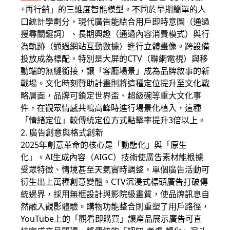
+再行銷」的三維度智能模型。不同於早期簡單的人
口統計學劃分，現代廣告能結合用戶即時意圖（通過
搜尋關鍵詞）、長期興趣（通過內容消費模式）與行
為軌跡（通過網站互動數據）進行立體畫像。跨設備
投放成為標配，特別是大屏的CTV（聯網電視）與移
動端的無縫銜接，讓「客廳場景」成為品牌敘事的新
戰場。文化時刻贊助計畫則將這種定位提升至文化戰
略層面，品牌可鎖定世界盃、超級碗等重大文化事
件，在觀眾情感共鳴高峰時進行場景化植入，這種
「情緒定位」較傳統定位方式點擊率提升3倍以上。
2. 廣告創意與格式創新
2025年創意革命的核心是「動態化」與「原生
化」。AI生成內容（AIGC）技術使廣告素材能根據
受眾特徵、情境甚至天氣實時調整，單個廣告活動可
衍生出上萬種創意變體。CTV沉浸式標頭廣告打破傳
統邊界，採用無框設計與影院級畫質，使品牌訊息自
然融入觀影體驗。購物功能整合則重塑了用戶路徑，
YouTube上的「觀看即購買」讓產品展示廣告可直