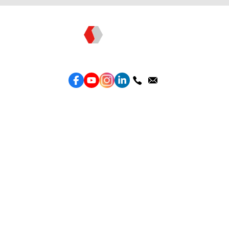
Topkee —— 您的全棧行銷合作夥伴
服務
效益型Google廣告服務
效益型Meta廣告服務
LeadGeneration廣告服務
營銷網頁製作
智能素材優化
產品
Weber Web builder
TTO CDP 營銷歸因