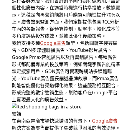
進行客群分層。我們會針對不同行為特徵的用戶設計
個性化廣告內容，在適當時機進行精準投放。數據顯
示，這種定向再營銷能將用戶購買可能性提升70%以
上。廣告效果監測方面，我們定期提供包含ROI分析
在內的各類報告，從預算控制、點擊率、轉化成本等
多角度評估投放成效，並據此優化後續策略。
我們支持多種
Google廣告
類型，包括關鍵字搜尋廣
告、GDN多媒體聯播廣告、YouTube影片廣告、
Google Pmax智能廣告以及再營銷廣告。每種廣告
形式都配備專業的投放策略，例如關鍵字廣告能精準
鎖定搜索用戶，GDN廣告可實現跨網站多媒體曝
光，YouTube廣告擅長講述品牌故事，而Pmax廣告
則能智能優化各渠道轉化效果。這些服務相互配合，
形成完整的數字營銷生態，幫助客戶在Google平台
上實現最大化的廣告效益。
結語
在東南亞電商市場快速擴張的背景下，
Google廣告
解決方案為零售商提供了突破競爭困境的有效途徑。