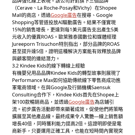
品牌強化線上表現。該公司針對旗下三個品牌
（Cerave、La Roche-Posay和Vichy）在Shopee
Mall的商店，透過
Google廣告
在搜尋、Google
Shopping等管道投放AI驅動廣告。結果不僅實現
15%的銷售增長，更達到每1美元廣告支出產生5美
元收入的優異ROAS。歐萊雅泰國數位和媒體經理
Jureeporn Trisuchon特別指出，部分品牌的ROAS
甚至提升達5倍，證明這種解決方案能有效釋放品牌
與顧客間的連結潛力。
3.2 Kindee Kids的線下轉線上經驗
有機嬰兒用品品牌Kindee Kids的轉型故事則展現了
Performance Max如何協助傳統線下零售商成功進
軍電商領域。在與Google及行銷機構Saensuk
Consulting合作下，Kindee Kids首先在Shopee上
架100款暢銷商品，並透過
Google廣告
為店鋪引
流。初步廣告活動即帶來顯著成效，促使他們將策略
擴展至其他產品線。最終成果令人驚艷—線上銷售額
增長40倍，同時獲利能力提高2倍。這證明即使是電
商新手，只要運用正確工具，也能在短時間內實現突