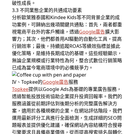
破性成長。
3.3 不同業態企業的共通成功要素
分析歐萊雅泰國和Kindee Kids等不同背景企業的成
功案例，可歸納出幾項關鍵共通點：首先，兩者都重
視電商平台外的客戶觸達，透過
Google廣告
擴大影
響力；其次，他們都善用AI驅動的自動化工具，提高
行銷效率；最後，持續追蹤ROAS等績效指標並據此
優化策略，是維持長期成功的基礎。這些經驗顯示，
無論企業規模或行業特性為何，整合式數位行銷策略
已成為當今電商環境中的必備競爭力。
IV、Topkee的
Google廣告
服務
Topkee
提供以Google Ads為基礎的專業廣告服務，
透過智能投放技術協助企業提升投資回報率。我們的
服務涵蓋從前期評估到後期分析的完整廣告解決方
案，適用於各種規模的企業。在網站評估階段，我們
運用最新評分工具進行全面檢測，生成詳細的SEO問
題報表並提供優化建議，確保網站內容結構符合搜尋
引擎要求且具備商業價值，從而提高搜索排名與轉化