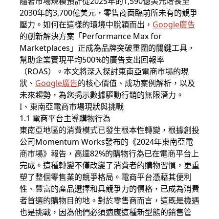
隨著市場規模預計從2025年的1,590億美元增長至
2030年的3,700億美元，零售商面臨前所未有的競爭
壓力。如何在這樣的環境中脫穎而出，
Google廣告
的創新解決方案「Performance Max for
Marketplaces」正成為品牌突破重圍的關鍵工具，
幫助企業實現平均500%的廣告支出回報率
（ROAS）。本文將深入探討東南亞電商市場的現
狀、
Google廣告
的核心價值、成功案例解析，以及
未來趨勢，為您揭示數據驅動行銷的無限潛力。
I、東南亞電商市場現狀與挑戰
1.1 電商平台主導購物行為
東南亞地區的消費模式已發生根本性轉變，根據創投
公司Momentum Works發布的《2024年東南亞電
商市場》報告，高達82%的購物行為已在電商平台上
完成。這種轉變不僅改變了消費者的購物習慣，更重
塑了整個零售業的競爭格局。電商平台憑藉其便利
性、豐富的產品選擇和具競爭力的價格，已成為消費
者首選的購物目的地。對於零售商而言，這既是機遇
也是挑戰，因為他們必須適應這種新型態的銷售管