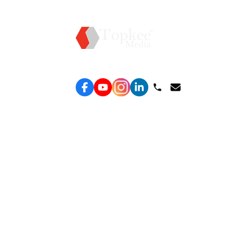
服務
效益型
Topkee —— 您的全棧行銷合作夥伴
務
效益
Lead
告服
線索
廣告
ROA