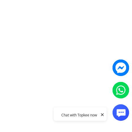
產品
Topkee
Weber Web builder
關於我們
TTO CDP 營銷歸因
聯絡我們
Leadbox 智能獲客
Topkee動態
YIS 內容營銷
Topkee理念
YME 對話營銷
隱私政策
Topkee Cloud 营销
整合
×
Chat with Topkee now