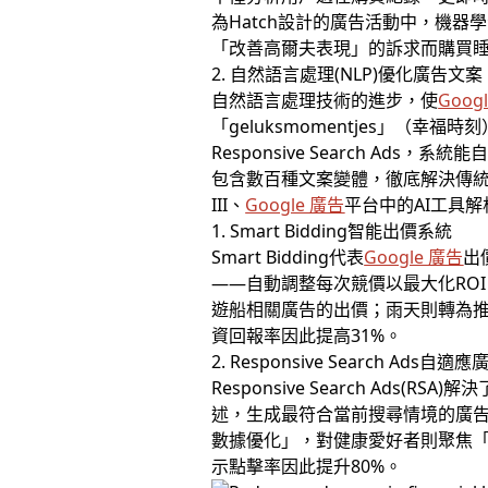
為Hatch設計的廣告活動中，機
「改善高爾夫表現」的訴求而購買睡
2. 自然語言處理(NLP)優化廣告文案
自然語言處理技術的進步，使
Goog
「geluksmomentjes」
Responsive Search 
包含數百種文案變體，徹底解決傳
III、
Google 廣告
平台中的AI工具解
1. Smart Bidding智能出價系統
Smart Bidding代表
Google 廣告
出
——自動調整每次競價以最大化RO
遊船相關廣告的出價；雨天則轉為推
資回報率因此提高31%。
2. Responsive Search Ads自適應
Responsive Search A
述，生成最符合當前搜尋情境的廣告
數據優化」，對健康愛好者則聚焦
示點擊率因此提升80%。