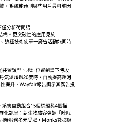
數據，系統能預測哪些用戶最可能因
I不僅分析荷蘭語
標語結構。更突破性的應用見於
告內容。這種技術使單一廣告活動能同時
從裝置類型、地理位置到當下時段
丹氣溫超過20度時，自動提高運河
升，Wayfair報告顯示其廣告投
變體。系統自動組合15個標題與4個描
差異化訊息：對生物駭客強調「睡眠
同時服務多元受眾，Monks數據顯