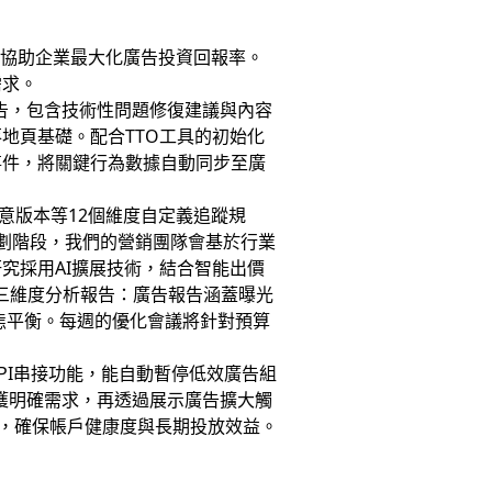
，協助企業最大化廣告投資回報率。
需求。
報告，包含技術性問題修復建議與內容
地頁基礎。配合TTO工具的初始化
事件，將關鍵行為數據自動同步至廣
意版本等12個維度自定義追蹤規
規劃階段，我們的營銷團隊會基於行業
究採用AI擴展技術，結合智能出價
供三維度分析報告：廣告報告涵蓋曝光
動態平衡。每週的優化會議將針對預算
PI串接功能，能自動暫停低效廣告組
獲明確需求，再透過展示廣告擴大觸
，確保帳戶健康度與長期投放效益。