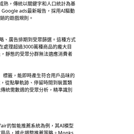
的成熟，傳統以關鍵字和人口統計為基
ogle ads最新報告，採用AI驅動
行銷的遊戲規則。
略、廣告排期到受眾篩選。這種方式
在處理超過3000萬種商品的龐大目
是，靜態的受眾分群無法適應消費者
發現」標籤，能即時產生符合用戶品味的
號，從點擊軌跡、停留時間到裝置類
完成傳統需數週的受眾分析，精準識別
ir的智能推薦系統為例，其AI模型
品，據此調整推薦策略。Monks