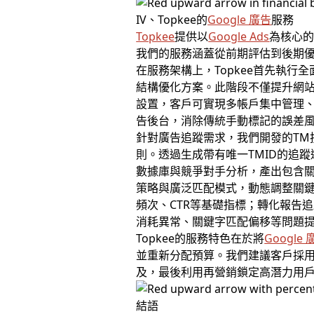
IV、Topkee的
Google 廣告
服務
Topkee
提供以
Google Ads
為核心
我們的服務涵蓋從前期評估到後期
在服務架構上，Topkee首先執
結構優化方案。此階段不僅提升網站
設置，客戶可實現多帳戶集中管理
告後台，消除傳統手動標記的誤差
針對廣告追蹤需求，我們開發的TM
則。透過生成帶有唯一TMID的追
數據庫與競爭對手分析，產出包含關
策略與廣泛匹配模式，動態調整關鍵
頻次、CTR等基礎指標；轉化報告追
消耗異常、關鍵字匹配偏移等問題
Topkee的服務特色在於將
Google
並重新分配預算。我們建議客戶採用
及，最後利用再營銷鎖定高潛力用
結語