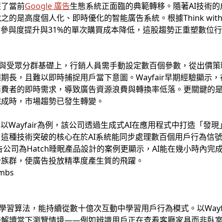
捉了當前
Google 廣告
生態系統正面臨的典範轉移。隨著AI技術
是高度個人化、即時優化的智能廣告系統。根據Think with Go
站參與度提升與31%的單次購買成本降低，這股趨勢正重塑數位
與受眾分群基礎上，行銷人員需手動設定數百個參數，從出價策
長，且難以即時捕捉用戶當下意圖。Wayfair早期經驗顯示，
消費者的即時需求，導致廣告資源浪費與轉換率低落。更關鍵的
完成時，市場趨勢已發生轉變。
以Wayfair為例，該公司透過生成式AI在應用程式中打造「
這種技術突破的核心在於AI系統能同步處理數百個用戶行為信
告公司為Hatch睡眠產品設計的案例更顯示，AI能在幾小時內
分族群，使廣告投放精準度產生質的飛躍。
學習算法，能持續從數十億次互動中學習用戶行為模式。以Wayfa
解讀當下瀏覽情境——例如辨識用戶正在查看客廳家具而非臥室用