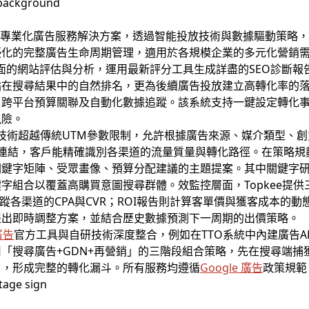
的專業化廣告服務解決方案，透過智能投放技術與數據驅動策略
優化的完整廣告生命周期管理，適用於各規模企業的多元化營銷
行全面的網站評估與分析，運用最新評分工具生成詳盡的SEO診斷
在搜尋結果中的自然排名，更為後續廣告投放建立高轉化率的落
、跨平台預算關聯及自動化數據追蹤。該系統支持一鍵設定轉化
風險。
技術超越傳統UTM參數限制，允許根據廣告來源、媒介類型、創
蹤連結，客戶能精確識別各渠道的流量質量與轉化路徑。在策略
鍵字矩陣、受眾畫像、預算分配建議的主題提案。其中關鍵字研
字組合以覆蓋高購買意圖搜尋群體。效監控層面，Topkee提
蹤各渠道的CPA與CVR；ROI報告則計算客單價與獲客成本的
提出即時調整方案，並結合歷史數據預測下一周期的出價策略。
 廣告
官方工具與自研技術深度整合，例如在TTO系統中內建廣告A
「搜尋廣告+GDN+再營銷」的三階段組合策略，先在搜尋端捕
戶，形成完整的轉化漏斗。所有服務均遵循
Google 廣告
政策規範