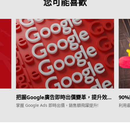
您可能喜歡
把握Google廣告即時出價變革，提升效
90
益！
掌握 Google Ads 即時出價，銷售額飛躍提升!
利用