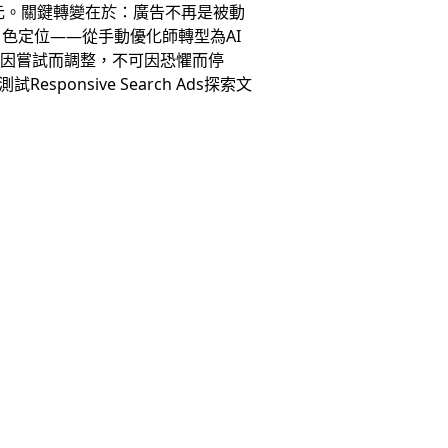
元。關鍵轉變在於：廣告不再是被動
色定位——從手動優化師轉型為AI
寧可因嘗試而調整，不可因恐懼而停
ponsive Search Ads探索文