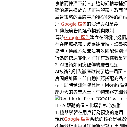
事情而停滯不前。」這句話精準捕
礎的廣告投放方式正被顛覆，取而代之的
廣告策略的品牌平均獲得46%的網
I、
Google 廣告
的演進與AI革命
1. 傳統廣告的運作模式與限制
傳統
Google 廣告
建立在關鍵字競價
存在明顯瓶頸：反應速度慢、調整週期
錄時，傳統方法無法有效匹配個別
行為的快速變化，往往在數據收集
2. AI技術如何突破傳統廣告瓶頸
AI技術的引入徹底改變了這一局面。
房間設計圖，並自動推薦搭配商品。
型，即時預測消費意圖。Monks廣
壓力大的專業人士、生物駭客等細
II、AI驅動的個人化廣告核心技術
1. 機器學習在用戶行為預測的應用
現代
Google 廣告
系統的核心是機器
不僅分析用戶過往購買紀錄，更即時