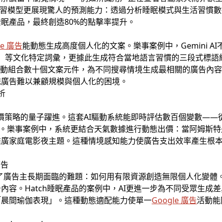
器學習模型更展現驚人的預測能力：透過分析睡眠模式與生活習慣
眠產品，最終創造80%的點擊率提升。
le 廣告
能動態生成高度個人化的文案。樂事案例中，Gemini A
（幸福時刻）等文化特定詞彙，更據此生成符合當地語言習慣的三段式
Ads，系統能自動組合數十個文案元件，為不同搜尋情境生成最相關的廣
統廣告難以兼顧規模與個人化的困境。
析
價策略的量子躍進。這套AI驅動系統能即時評估數百個變數——
I。樂事案例中，系統更結合天氣數據進行動態出價：當阿姆斯特
廣家庭電影夜主題。這種情境感知能力使廣告支出效率產生根本性提
廣告
ds(RSA)解決了廣告主長期面臨的難題：如何用有限資源創造無限個人化
內容。Hatch睡眠產品的案例中，AI更進一步為不同受眾生成
「晨間瑜伽表現」。這種動態適配能力使單一
Google 廣告
活動能