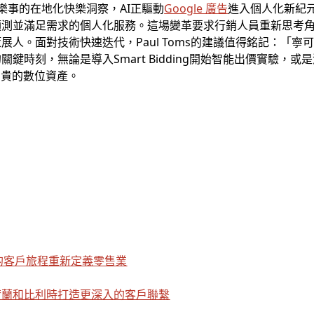
，到樂事的在地化快樂洞察，AI正驅動
Google 廣告
進入個人化新紀
測並滿足需求的個人化服務。這場變革要求行銷人員重新思考角
展人。面對技術快速迭代，Paul Toms的建議值得銘記：「
，無論是導入Smart Bidding開始智能出價實驗，或是測試Res
寶貴的數位資產。
I 驅動的客戶旅程重新定義零售業
荷蘭和比利時打造更深入的客戶聯繫