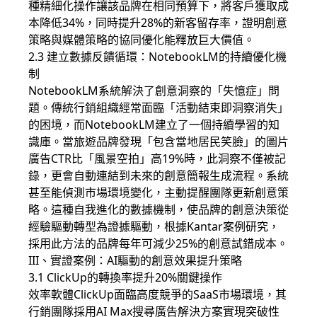
種精細化操作讓該品牌在相同預算下，將客戶獲取成
本降低34%，同時提升28%的新客留存率，證明創意
策略與媒體策略的協同優化能釋放巨大價值。
2.3 建立數據反饋循環：NotebookLM的持續優化機
制
NotebookLM系統解決了創意洞察的「失憶症」問
題。傳統行銷組織經常面臨「活動結束即洞察消失」
的困境，而NotebookLM建立了一個持續學習的知
識庫。當旅遊品牌發現「包含當地居民笑臉」的圖片
廣告CTR比「風景空拍」高19%時，此洞察不僅被記
錄，更會自動連結到未來的創意簡報生成流程。系統
甚至能偵測市場環境變化，主動提醒團隊更新創意策
略。這種自我進化的數據機制，使品牌的創意決策從
經驗驅動轉型為證據驅動，根據Kantar案例研究，
採用此方法的品牌每年可減少25%的創意試錯成本。
III、實證案例：AI驅動的創意效果提升策略
3.1 ClickUp的轉換率提升20%關鍵操作
效率軟體ClickUp面臨高度競爭的SaaS市場環境，其
行銷團隊採用AI Max搜尋廣告解決方案實現突破性