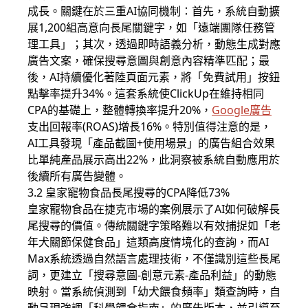
成長。關鍵在於三重AI協同機制：首先，系統自動擴
展1,200組高意向長尾關鍵字，如「遠端團隊任務管
理工具」；其次，透過即時語義分析，動態生成對應
廣告文案，確保搜尋意圖與創意內容精準匹配；最
後，AI持續優化著陸頁面元素，將「免費試用」按鈕
點擊率提升34%。這套系統使ClickUp在維持相同
CPA的基礎上，整體轉換率提升20%，
Google廣告
支出回報率(ROAS)增長16%。特別值得注意的是，
AI工具發現「產品截圖+使用場景」的廣告組合效果
比單純產品展示高出22%，此洞察被系統自動應用於
後續所有廣告變體。
3.2 皇家寵物食品長尾搜尋的CPA降低73%
皇家寵物食品在捷克市場的案例展示了AI如何破解長
尾搜尋的價值。傳統關鍵字策略難以有效捕捉如「老
年犬關節保健食品」這類高度情境化的查詢，而AI
Max系統透過自然語言處理技術，不僅識別這些長尾
詞，更建立「搜尋意圖-創意元素-產品利益」的動態
映射。當系統偵測到「幼犬餵食頻率」類查詢時，自