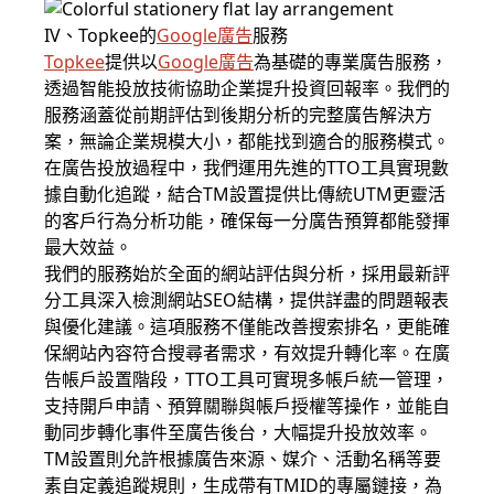
IV、Topkee的
Google廣告
服務
Topkee
提供以
Google廣告
為基礎的專業廣告服務，
透過智能投放技術協助企業提升投資回報率。我們的
服務涵蓋從前期評估到後期分析的完整廣告解決方
案，無論企業規模大小，都能找到適合的服務模式。
在廣告投放過程中，我們運用先進的TTO工具實現數
據自動化追蹤，結合TM設置提供比傳統UTM更靈活
的客戶行為分析功能，確保每一分廣告預算都能發揮
最大效益。
我們的服務始於全面的網站評估與分析，採用最新評
分工具深入檢測網站SEO結構，提供詳盡的問題報表
與優化建議。這項服務不僅能改善搜索排名，更能確
保網站內容符合搜尋者需求，有效提升轉化率。在廣
告帳戶設置階段，TTO工具可實現多帳戶統一管理，
支持開戶申請、預算關聯與帳戶授權等操作，並能自
動同步轉化事件至廣告後台，大幅提升投放效率。
TM設置則允許根據廣告來源、媒介、活動名稱等要
素自定義追蹤規則，生成帶有TMID的專屬鏈接，為