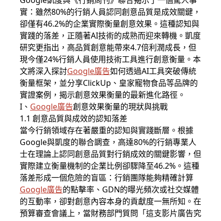
Google凱度與《行銷周刊》聯合揭示了一個驚人事
實：雖然80%的行銷人員認同創意品質是成效關鍵，
卻僅有46.2%的企業實際衡量創意效果。這種認知與
實踐的落差，正隨著AI技術的成熟而迎來轉機。凱度
研究更指出，高品質創意能帶來4.7倍利潤成長，但
現今僅24%行銷人員使用技術工具進行創意衡量。本
文將深入探討
Google廣告
如何透過AI工具突破傳統
衡量框架，並分享ClickUp、皇家寵物食品等品牌的
實證案例，揭示創意效果衡量的最新進化路徑。
I、
Google廣告
創意效果衡量的現狀與挑戰
1.1 創意品質與成效的認知落差
當今行銷領域存在著嚴重的認知與實踐斷層。根據
Google與凱度的聯合調查，高達80%的行銷專業人
士在理論上認同創意品質對行銷成效的關鍵影響，但
實際建立衡量機制的企業比例卻驟降至46.2%。這種
落差形成一個危險的盲區：行銷團隊能夠精確計算
Google廣告
的點擊率、GDN的曝光頻次或社交媒體
的互動率，卻對創意內容本身的貢獻度一無所知。在
預算審查會議上，當財務部門質問「這支影片廣告究