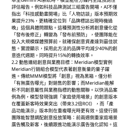
本至Gemini AI系統時，模型能在分鐘內生成預測性
評估報告。例如科技品牌測試三組廣告開場，AI不僅
指出「科技感動畫開場」比「人物訪談」版本預期效
果提升23%，更精確定位到「品牌標誌出現時機過
晚」這個具體問題點。這種預測性分析將創意優化從
「發布後修正」轉變為「發布前預防」，使團隊能在
投入大規模媒體預算前，就確保創意資產達到最佳狀
態。實證顯示，採用此方法的品牌平均減少40%的創
意迭代週期，同時提升15%的轉換效率。
2.2 動態連結創意與業務目標：Meridian模型實例
Meridian行銷組合模型代表著創意衡量的量子躍
進。傳統MMM模型將「創意」視為黑箱，僅分析
「有無廣告曝光」對銷售的影響；而Meridian能解
析不同創意屬性與業務指標的動態關聯。以快消品案
例為例，模型發現強調「家庭使用場景」的創意版本
在覆蓋新客時效果突出（帶來3.2倍ROI），而「產
品功能演示」版本則在重複曝光時更有效。這使行銷
團隊能智慧調配創意投放策略：前兩週側重家庭場景
廣告觸及新客，後續跟進功能演示廣告強化認知。這