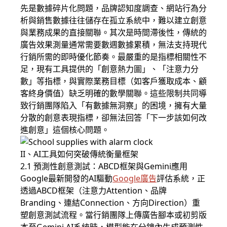
先是數據碎片化問題，品牌認知度調查、網站行為分
析與銷售數據往往儲存在孤立系統中，難以建立創意
與業務成果的直接關聯。其次是時間滯後性，傳統的
廣告效果測量通常需要數週數據累積，無法支持現代
行銷所需的即時優化節奏。最嚴重的是指標相關性不
足，現有工具提供的「創意熱力圖」、「注意力分
數」等指標，與實際業務目標（如客戶獲取成本、顧
客終身價值）缺乏明確的數學關聯。這些限制共同導
致行銷團隊陷入「有數據無洞察」的困境，擁有大量
分散的創意表現指標，卻無法回答「下一步該如何改
進創意」這個核心問題。
II、AI工具如何突破傳統衡量框架
2.1 預測性創意測試：ABCD框架與Gemini應用
Google最新開發的AI驅動
Google廣告
評估系統，正
透過ABCD框架（注意力Attention、品牌
Branding、連結Connection、方向Direction）重
塑創意測試流程。當行銷團隊上傳廣告腳本或初剪版