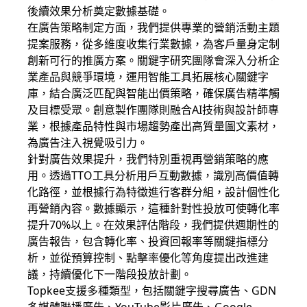
後續效果分析奠定數據基礎。
在廣告策略制定方面，我們提供專業的營銷活動主題
提案服務，從多維度收集行業數據，為客戶量身定制
創新可行的推廣方案。關鍵字研究團隊會深入分析企
業產品與競爭環境，運用智能工具拓展核心關鍵字
庫，結合廣泛匹配與智能出價策略，確保廣告精準觸
及目標受眾。創意製作團隊則融合AI技術與設計師專
業，根據產品特性與市場趨勢產出高質量圖文素材，
為廣告注入視覺吸引力。
針對廣告效果提升，我們特別重視再營銷策略的應
用。透過TTO工具分析用戶互動數據，識別高價值轉
化路徑，並根據行為特徵進行客群分組，設計個性化
再營銷內容。數據顯示，這種針對性投放可使轉化率
提升70%以上。在效果評估階段，我們提供週期性的
廣告報告，包含轉化率、投資回報率等關鍵指標分
析，並從預算控制、點擊率優化等角度提出改進建
議，持續優化下一階段投放計劃。
Topkee支援多種類型，包括關鍵字搜尋廣告、GDN