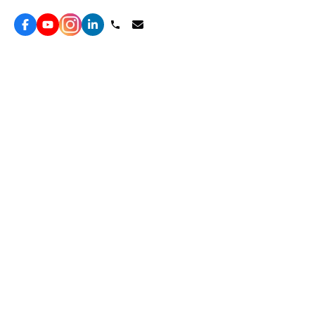
服務
效益型Google廣告服務
營銷增長方案
效益型Meta廣告服務
免費營銷診斷
LeadGeneration廣告服務
網站轉化提升
線索增長引擎
ROAS 分析
廣告效益管理
自然流量增長
ROAS提升
客戶留存營銷
Agent