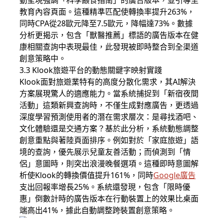
動呈現強調「科學餵食指南」的廣告版本，並引導至
教育內容頁面。這種精準匹配使轉換率提升263%，
同時CPA從28歐元降至7.5歐元，降幅達73%。數據
分析更揭示，包含「獸醫推薦」標語的廣告版本在健
康相關查詢中表現最佳，此發現被即時整合到全渠道
創意策略中。
3.3 Klook旅遊平台的動態關鍵字映射實踐
Klook面對旅遊業特有的高度分散化需求，其AI解決
方案展現驚人的適應能力。當系統捕捉到「新宿夜間
活動」這類新興查詢時，不僅生成對應廣告，更透過
深度學習預測使用者的潛在需求層次：是尋找酒吧、
文化體驗還是交通方案？基於此分析，系統動態調整
創意重點與著陸頁面排序。例如對於「家庭旅遊」語
境的查詢，優先展示兒童友善活動；而偵測到「情
侶」意圖時，則突出浪漫晚餐選項。這種即時意圖解
析使Klook的轉換價值提升161%，同時
Google廣告
支出回報率增長25%。系統還發現，包含「限時優
惠」倒數計時的廣告版本在行動裝置上的效果比桌面
端高出41%，據此自動調整跨裝置創意策略。