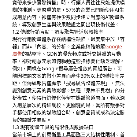
竟帶來多少實際銷售」時，行銷人員往往只能提供模
糊的推測。更嚴重的是，57%的企業已開始使用AI生
成創意內容，卻僅有極少數同步建立對應的AI衡量系
統，導致創意生產與效果驗證之間出現技術代差。
1.2 傳統行銷盲點：過度聚焦管道與轉換率
現行行銷衡量體系存在結構性缺陷，過度集中於「容
器」而非「內容」的分析。企業能精確追蹤
Google
廣告
的點擊率、GDN的曝光頻次或社交媒體的互動
率，卻對創意元素如何驅動這些指標變化缺乏理解。
例如，同樣在Google搜尋廣告投放的兩組廣告，可
能因標題文案的微小差異而產生30%以上的轉換率差
距，但傳統報告僅顯示「搜尋廣告整體表現」，無法
識別創意元素的具體影響。這種「見林不見樹」的分
析模式，使得行銷優化停留在媒體管道層面，難以深
入創意層次的精細調校。更關鍵的是，當所有競爭對
手都使用相似的媒體組合時，創意品質就成為決定勝
負的關鍵差異點。
1.3 現有衡量工具的局限性與數據缺口
當前市場上的創意衡量工具面臨三大結構性限制。首