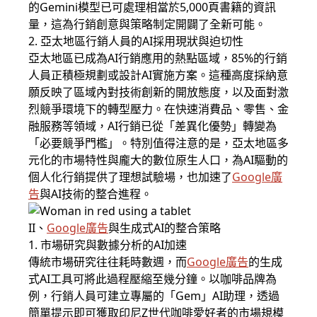
的Gemini模型已可處理相當於5,000頁書籍的資訊
量，這為行銷創意與策略制定開闢了全新可能。
2. 亞太地區行銷人員的AI採用現狀與迫切性
亞太地區已成為AI行銷應用的熱點區域，85%的行銷
人員正積極規劃或設計AI實施方案。這種高度採納意
願反映了區域內對技術創新的開放態度，以及面對激
烈競爭環境下的轉型壓力。在快速消費品、零售、金
融服務等領域，AI行銷已從「差異化優勢」轉變為
「必要競爭門檻」。特別值得注意的是，亞太地區多
元化的市場特性與龐大的數位原生人口，為AI驅動的
個人化行銷提供了理想試驗場，也加速了
Google廣
告
與AI技術的整合進程。
II、
Google廣告
與生成式AI的整合策略
1. 市場研究與數據分析的AI加速
傳統市場研究往往耗時數週，而
Google廣告
的生成
式AI工具可將此過程壓縮至幾分鐘。以咖啡品牌為
例，行銷人員可建立專屬的「Gem」AI助理，透過
簡單提示即可獲取印尼Z世代咖啡愛好者的市場規模