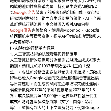
施的規劃或設計階段，這項數據充分揭示了AI在行銷
領域的迫切性與變革力量。特別是生成式AI的崛起，
為
Google廣告
帶來了前所未有的創新可能，從市場
研究到創意發想，從內容生成到投放優化，AI正全面
革新傳統行銷流程。本文將深入探討AI如何與
Google廣告
完美整合，並透過Moomoo、Klook和
紐西蘭航空等實證案例，揭示AI行銷的成功實踐與未
來發展趨勢。
I、AI時代的行銷革命概覽
1. 人工智慧技術的快速發展與行銷應用
人工智慧技術的演進可分為預測式AI與生成式AI兩大
類別。預測式AI如1997年擊敗世界棋王的「深
藍」，專注於分析歷史數據以預測未來結果，這類技
術早已融入Google地圖的交通預測和廣告智慧出價
等日常應用。而生成式AI則在近年取得突破性進展，
模型參數從2017年的不足1億暴增至2023年的1.8
兆，成長幅度高達18,000倍。這種爆炸性發展使生
成式AI能夠處理多模態資訊（文字、圖像、影片
等），並擁有超大的上下文理解能力，例如Google