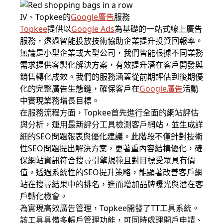
IV、Topkee的
Google廣告
服務
Topkee
提供以
Google Ads
為基礎的一站式線上廣告
服務，透過智能投放技術協助企業提升投資回報率。
無論是小型企業或大型公司，我們皆能根據不同業務
需求提供客製化解決方案，有效提升潛在客戶開發與
銷售轉化成效。我們的服務涵蓋從前期評估到後期優
化的完整廣告生態鏈，確保客戶在
Google廣告
活動
中實現業務增長目標。
在服務流程方面，Topkee首先進行全面的網站評估
與分析，運用最新評分工具檢測客戶網站，並生成詳
細的SEO問題報表與優化建議。此階段不僅針對技術
性SEO問題提出解決方案，更著重內容結構優化，確
保網站資訊符合搜尋引擎規範且對目標受眾具有價
值。透過系統性的SEO提升策略，能顯著改善客戶網
站在搜尋結果中的排名，進而增加品牌曝光與潛在客
戶轉化機會。
為實現高效廣告管理，Topkee開發了TT工具系統。
該工具具備多帳戶管理功能，可同時處理開戶申請、