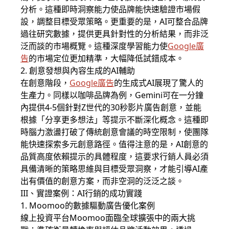
分析。這種即時洞察能力使品牌能快速驗證市場假
設，調整目標受眾策略。更重要的是，AI可整合品牌
過往研究數據，提供更具針對性的分析結果，而非泛
泛而談的市場概覽。這種深度學習能力使
Google廣
告
的市場定位更加精準，大幅降低試錯成本。
2. 創意發想與內容生成的AI輔助
在創意階段，
Google廣告
的生成式AI展現了驚人的
生產力。同樣以咖啡品牌為例，Gemini可在一分鐘
內提供4-5個針對Z世代的30秒影片廣告創意，並能
根據「分享更多想法」等提示不斷深化概念。這種即
時腦力激盪打破了傳統創意會議的時空限制，使團隊
能快速探索多元創意路徑。值得注意的是，AI創意的
品質高度依賴提示的具體程度，這要求行銷人員必須
具備清晰的策略思維與目標受眾洞察，才能引導AI產
出有價值的創意方案，而非空洞的泛泛之談。
III、實證案例：AI行銷的成功實踐
1. Moomoo的數據驅動廣告優化案例
線上投資平台Moomoo面臨全球擴張中的兩大挑