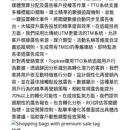
媒體預算分配及廣告帳戶授權等作業。TTO系統支援
多種標籤ID關聯，建立精準的數據追蹤機制，並能
一鍵設置轉化事件，將關鍵數據自動同步至廣告後
台，大幅提升廣告投放的精準度與效率。在追蹤技術
方面，我們採用比傳統UTM更靈活的TM系統，允許
客戶根據廣告來源、媒介類型、活動名稱等維度自定
義追蹤規則，生成帶有TMID的專屬連結，即時監測
各渠道廣告成效。
針對再營銷需求，Topkee運用TTO系統追蹤用戶行
為數據，透過歸因分析識別高轉化潛力的客群。我們
會將用戶依互動特徵進行分群，設計個性化再營銷內
容，並在最佳接觸點投放廣告。數據顯示，這種基於
用戶行為的精準再營銷策略，相較常規廣告能提升
70%以上的轉化可能性。在成效監測方面，我們提供
週期性的廣告報告，包含轉化分析、ROI評估等關鍵
指標，並從預算控制、點擊率優化等層面提出具體改
善建議，協助客戶動態調整投放策略。