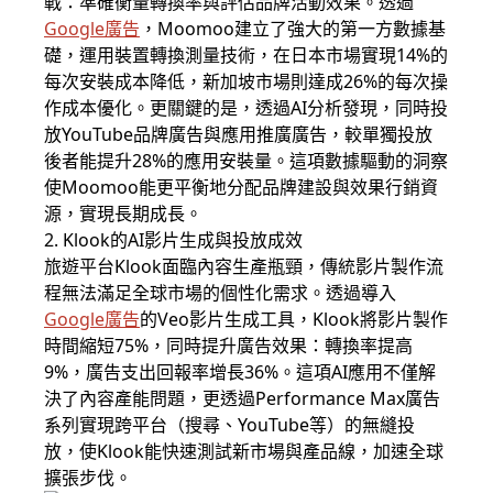
戰：準確衡量轉換率與評估品牌活動效果。透過
Google廣告
，Moomoo建立了強大的第一方數據基
礎，運用裝置轉換測量技術，在日本市場實現14%的
每次安裝成本降低，新加坡市場則達成26%的每次操
作成本優化。更關鍵的是，透過AI分析發現，同時投
放YouTube品牌廣告與應用推廣廣告，較單獨投放
後者能提升28%的應用安裝量。這項數據驅動的洞察
使Moomoo能更平衡地分配品牌建設與效果行銷資
源，實現長期成長。
2. Klook的AI影片生成與投放成效
旅遊平台Klook面臨內容生產瓶頸，傳統影片製作流
程無法滿足全球市場的個性化需求。透過導入
Google廣告
的Veo影片生成工具，Klook將影片製作
時間縮短75%，同時提升廣告效果：轉換率提高
9%，廣告支出回報率增長36%。這項AI應用不僅解
決了內容產能問題，更透過Performance Max廣告
系列實現跨平台（搜尋、YouTube等）的無縫投
放，使Klook能快速測試新市場與產品線，加速全球
擴張步伐。