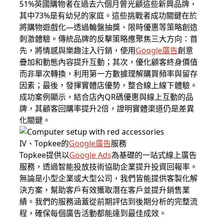
51%英國購物者在過去六個月曾光顧這些新興品牌，
其中73%是有幼兒的家庭。這些挑戰者成功關鍵在於
將購物遊戲化—透過輪盤抽獎、限時優惠等策略創造
刺激體驗。傳統品牌的反擊策略應聚焦三大方向：首
先，將情感與樂趣注入行銷，使用
Google廣告
創意
疊加和動態內容提升互動；其次，優化顧客終身價值
而非單次轉換，利用第一方數據理解購買頻率與留存
因素；最後，發揮實體店優勢，整合線上線下體驗。
成功案例顯示，結合店內QR碼優惠與線上互動的品
牌，其顧客回購率提升2倍，證明實體渠道仍是差異
化關鍵。
IV、Topkee的
Google廣告
服務
Topkee提供以
Google Ads
為基礎的一站式線上廣告
服務，透過智能投放技術協助企業提升投資回報率。
無論是小型企業或大型公司，我們皆能提供客製化解
決方案，幫助客戶有效獲取潛在客戶並提升銷售業
績。我們的服務涵蓋從前期評估到後期分析的完整流
程，確保每個廣告活動都能達到最佳成效。