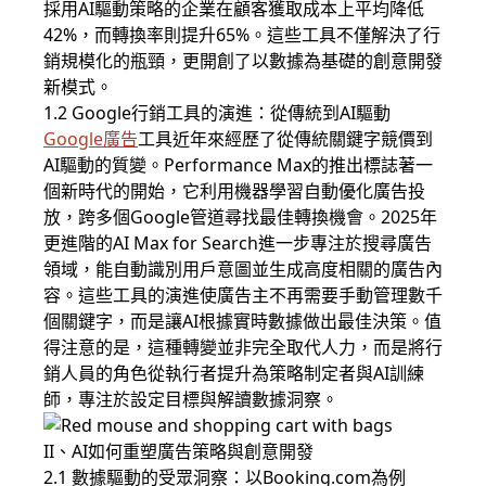
採用AI驅動策略的企業在顧客獲取成本上平均降低
42%，而轉換率則提升65%。這些工具不僅解決了行
銷規模化的瓶頸，更開創了以數據為基礎的創意開發
新模式。
1.2 Google行銷工具的演進：從傳統到AI驅動
Google廣告
工具近年來經歷了從傳統關鍵字競價到
AI驅動的質變。Performance Max的推出標誌著一
個新時代的開始，它利用機器學習自動優化廣告投
放，跨多個Google管道尋找最佳轉換機會。2025年
更進階的AI Max for Search進一步專注於搜尋廣告
領域，能自動識別用戶意圖並生成高度相關的廣告內
容。這些工具的演進使廣告主不再需要手動管理數千
個關鍵字，而是讓AI根據實時數據做出最佳決策。值
得注意的是，這種轉變並非完全取代人力，而是將行
銷人員的角色從執行者提升為策略制定者與AI訓練
師，專注於設定目標與解讀數據洞察。
II、AI如何重塑廣告策略與創意開發
2.1 數據驅動的受眾洞察：以Booking.com為例