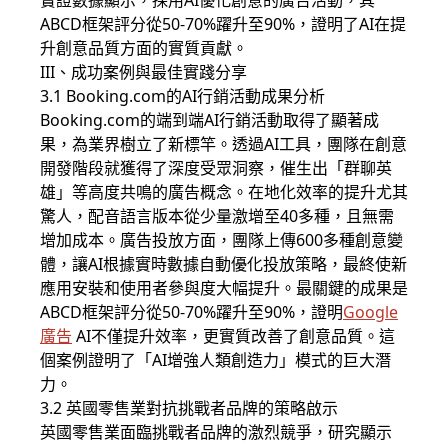
實證數據顯示，採用AI優化創意的廣告活動，其
ABCD框架評分從50-70%躍升至90%，證明了AI在提
升創意品質方面的實質貢獻。
III、成功案例與最佳實踐分享
3.1 Booking.com的AI行銷活動成果分析
Booking.com的端到端AI行銷活動取得了顯著成
果，為業界樹立了新標竿。透過AI工具，團隊在創意
開發階段就獲得了深度受眾洞察，催生出「群聊英
雄」等高度共鳴的廣告概念。在地化效率的提升尤其
驚人，配音語言版本從少量激增至40多種，且無需
增加成本。廣告投放方面，團隊上傳600多種創意變
體，讓AI根據實時數據自動優化投放策略，最終使新
應用安裝和使用者參與度大幅提升。最關鍵的成果是
ABCD框架評分從50-70%躍升至90%，證明
Google
廣告
AI不僅提升效率，更實質改善了創意品質。這
個案例證明了「AI增強人類創造力」模式的巨大潛
力。
3.2 英國零售業對抗挑戰者品牌的策略啟示
英國零售業面臨挑戰者品牌的激烈競爭，研究顯示