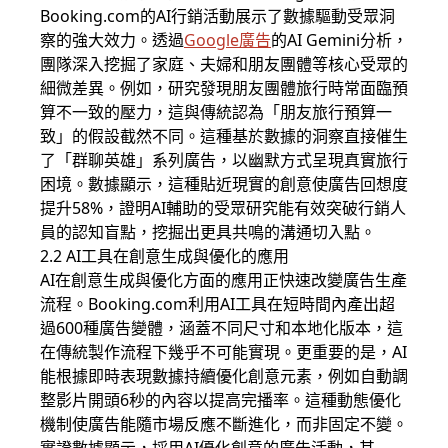
Booking.com的AI行銷活動展示了數據驅動受眾洞
察的強大效力。透過
Google廣告
的AI Gemini分析，
團隊深入挖掘了家庭、夫婦和朋友團體等核心受眾的
細微差異。例如，研究發現朋友團體旅行時常面臨預
算不一致的壓力，這與傳統認為「朋友旅行預算一
致」的假設截然不同。這種基於數據的洞察直接催生
了「群聊英雄」系列廣告，以幽默方式呈現真實旅行
困境。數據顯示，這種貼近現實的創意使廣告回想度
提升58%，證明AI輔助的受眾研究能有效突破行銷人
員的認知盲點，挖掘出更具共鳴的溝通切入點。
2.2 AI工具在創意生成與優化的應用
AI在創意生成與優化方面的應用正快速改變廣告生產
流程。Booking.com利用AI工具在短時間內產出超
過600種廣告變體，涵蓋不同尺寸和本地化版本，這
在傳統製作流程下幾乎不可能實現。更重要的是，AI
能根據即時表現數據持續優化創意元素，例如自動調
整影片開頭6秒的內容以提高完播率。這種動態優化
機制使廣告能隨市場反應不斷進化，而非固定不變。