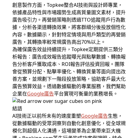
創意製作方面，Topkee整合AI技術與設計師專業，
依據產品特性與市場趨勢生成高質量圖文素材，提升
廣告吸引力。再營銷策略則透過TTO追蹤用戶行為數
據，分析各渠道轉換效果，將客群細分後投放個性化
內容。數據顯示，針對特定情境與用戶類型的再營銷
廣告，其轉換率較常規廣告高出70%以上。
為確保廣告效益持續提升，Topkee定期提供三類分
析報告：廣告成效報告追蹤曝光與點擊數據、轉換報
告分析客戶獲取成本、ROI報告評估投資回報。團隊
會從預算分配、點擊率優化、轉換質量等面向提出改
善方案，並規劃下一階段投放策略，協助客戶最大化
廣告預算效益。透過數據驅動的專業服務，我們幫助
企業在
Google廣告
平台實現可衡量的業務增長。
結語
AI技術正以前所未有的速度重塑
Google廣告
生態，
從數據驅動的受眾洞察到自動化創意優化，從全球規
模化到超個人化溝通，這場變革為企業帶來巨大機