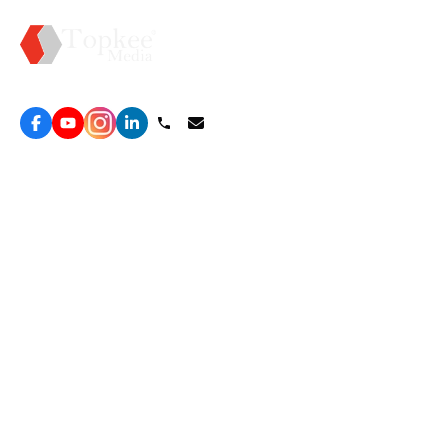
Topkee —— 您的全棧行銷合作夥伴
服務
效益型Google廣告服務
營銷增長方案
效益型Meta廣告服務
免費營銷診斷
LeadGeneration廣告服務
網站轉化提升
線索增長引擎
ROAS 分析
廣告效益管理
自然流量增長