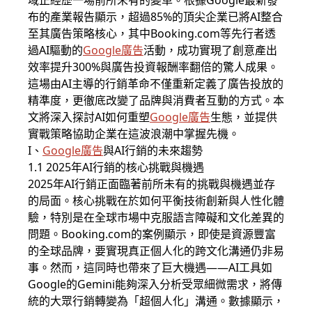
域正經歷一場前所未有的變革。根據Google最新發
布的產業報告顯示，超過85%的頂尖企業已將AI整合
至其廣告策略核心，其中Booking.com等先行者透
過AI驅動的
Google廣告
活動，成功實現了創意產出
效率提升300%與廣告投資報酬率翻倍的驚人成果。
這場由AI主導的行銷革命不僅重新定義了廣告投放的
精準度，更徹底改變了品牌與消費者互動的方式。本
文將深入探討AI如何重塑
Google廣告
生態，並提供
實戰策略協助企業在這波浪潮中掌握先機。
I、
Google廣告
與AI行銷的未來趨勢
1.1 2025年AI行銷的核心挑戰與機遇
2025年AI行銷正面臨著前所未有的挑戰與機遇並存
的局面。核心挑戰在於如何平衡技術創新與人性化體
驗，特別是在全球市場中克服語言障礙和文化差異的
問題。Booking.com的案例顯示，即使是資源豐富
的全球品牌，要實現真正個人化的跨文化溝通仍非易
事。然而，這同時也帶來了巨大機遇——AI工具如
Google的Gemini能夠深入分析受眾細微需求，將傳
統的大眾行銷轉變為「超個人化」溝通。數據顯示，