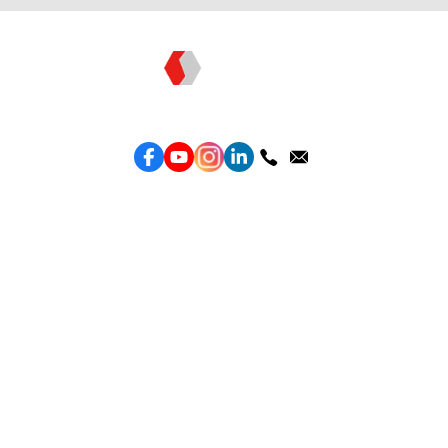
Topkee —— 您的全棧行銷合作夥伴
服務
效益型Google廣告服務
效益型Meta廣告服務
LeadGeneration廣告服務
營銷網頁製作
智能素材優化
產品
Weber Web builder
TTO CDP 營銷歸因