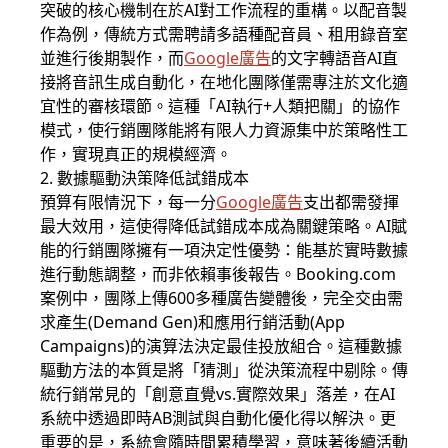
突破的核心機制在於AI對工作流程的重構。以配音製
作為例，傳統方式需聘請多語種配音員、租用錄音室
並進行後期製作，而
Google廣告
的文字轉語音AI直
接將音訊生成自動化，在地化團隊僅需專注於文化適
宜性的審核環節。這種「AI執行+人類把關」的協作
模式，使行銷團隊能將有限人力資源集中於策略性工
作，實現真正的規模經濟。
2. 數據驅動決策降低試錯成本
預算有限情況下，每一分
Google廣告
支出都需發揮
最大效用，這使得降低試錯成本成為關鍵策略。AI賦
能的行銷團隊擁有一項決定性優勢：能基於實時數據
進行動態調整，而非依賴事後報告。Booking.com
案例中，團隊上傳600多種廣告變體後，完全交由需
求產生(Demand Gen)和應用行銷活動(App
Campaigns)的演算法決定最佳投放組合。這種數據
驅動方法的本質是將「猜測」從決策流程中剔除。傳
統行銷常見的「創意直覺vs.實際效果」落差，在AI
系統中透過即時AB測試與自動化優化得以解決。更
重要的是，系統會隨時間累積學習，意味著後續活動