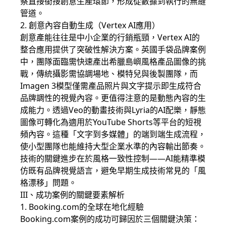
察直接銜接創意生產環節，形成從數據到執行的無縫
管道。
2. 創意內容自動生成（Vertex AI應用）
創意產能往往是中小企業的行銷瓶頸，Vertex AI的
整合應用提供了突破性解決方案。英國手袋品牌案例
中，團隊面臨需快速產出希臘島嶼風格產品圖像的挑
戰，傳統攝影需協調場地、模特兒與後製團隊，而
Imagen 3模型僅需產品照片與文字提示即生成符合
品牌調性的視覺內容。更值得注意的是動態內容的生
成能力。透過Veo的動畫技術與Lyria的AI配樂，靜態
圖像可轉化為適用於YouTube Shorts等平台的短視
頻內容。這種「文字到多媒體」的端到端生成流程，
使小型團隊也能維持大型企業水準的內容輸出節奏。
技術的關鍵進步在於風格一致性控制——AI能精準模
仿既有品牌視覺語言，避免早期生成技術常見的「風
格漂移」問題。
III、成功案例的關鍵要素解析
1. Booking.com的全球在地化經驗
Booking.com案例的成功可歸因於三個關鍵決策：