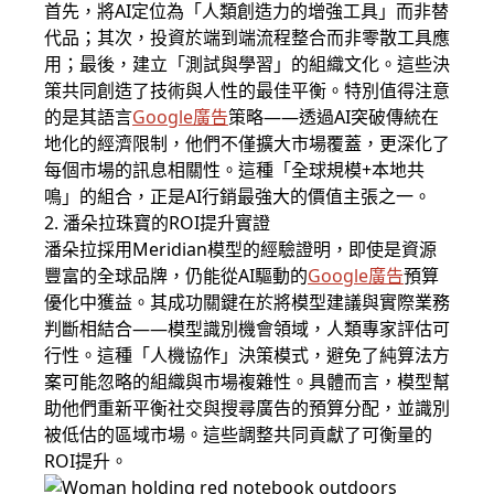
首先，將AI定位為「人類創造力的增強工具」而非替
代品；其次，投資於端到端流程整合而非零散工具應
用；最後，建立「測試與學習」的組織文化。這些決
策共同創造了技術與人性的最佳平衡。特別值得注意
的是其語言
Google廣告
策略——透過AI突破傳統在
地化的經濟限制，他們不僅擴大市場覆蓋，更深化了
每個市場的訊息相關性。這種「全球規模+本地共
鳴」的組合，正是AI行銷最強大的價值主張之一。
2. 潘朵拉珠寶的ROI提升實證
潘朵拉採用Meridian模型的經驗證明，即使是資源
豐富的全球品牌，仍能從AI驅動的
Google廣告
預算
優化中獲益。其成功關鍵在於將模型建議與實際業務
判斷相結合——模型識別機會領域，人類專家評估可
行性。這種「人機協作」決策模式，避免了純算法方
案可能忽略的組織與市場複雜性。具體而言，模型幫
助他們重新平衡社交與搜尋廣告的預算分配，並識別
被低估的區域市場。這些調整共同貢獻了可衡量的
ROI提升。