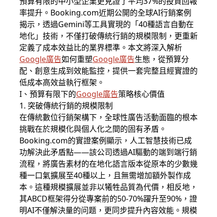
預算有限的中小型企業更見證了平均37%的投資回報
率提升。Booking.com近期公開的全球AI行銷案例
揭示，透過Gemini等工具實現的「40種語言自動在
地化」技術，不僅打破傳統行銷的規模限制，更重新
定義了成本效益比的業界標準。本文將深入解析
Google廣告
如何重塑
Google廣告
生態，從預算分
配、創意生成到效能監控，提供一套完整且經實證的
低成本高效益執行框架。
I、預算有限下的
Google廣告
策略核心價值
1. 突破傳統行銷的規模限制
在傳統數位行銷架構下，全球性廣告活動面臨的根本
挑戰在於規模化與個人化之間的固有矛盾。
Booking.com的實證案例顯示，人工智慧技術已成
功解決此矛盾點——該公司透過AI驅動的端到端行銷
流程，將廣告素材的在地化語言版本從原本的少數幾
種一口氣擴展至40種以上，且無需增加額外製作成
本。這種規模擴展並非以犧牲品質為代價，相反地，
其ABCD框架得分從專案前的50-70%躍升至90%，證
明AI不僅解決量的问题，更同步提升內容效能。規模