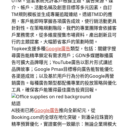
UTM。這套系統允許客戶根據主題、廣告來源、媒
介、帳戶、活動名稱及創意目標等多元因素，自訂
TM規則模板並生成專屬追蹤連結。透過TMID的應
用，客戶能即時掌握各項廣告成效，使行銷活動更具
針對性。在策略規劃階段，我們的專業團隊會依據客
戶業務需求，從多維度搜集市場資料，產出創新且可
行的主題提案，大幅節省客戶的策劃時間。
Topkee支援多種
Google廣告
類型，包括：關鍵字搜
尋廣告能精準鎖定有需求用戶；GDN多媒體聯播廣
告可擴大品牌曝光；YouTube廣告以影片形式講述
品牌故事；Google Pmax目標導向廣告能智能優化
各渠道成效；以及基於用戶行為分析的Google再營
銷廣告。每種廣告類型都配備專業的投放策略與優化
工具，確保客戶能獲得最佳廣告投資回報。
結語
AI技術已將
Google廣告
推向全新紀元，從
Booking.com的全球在地化突破，到潘朵拉珠寶的
精準預算優化，實證案例一致顯示：無論企業規模大