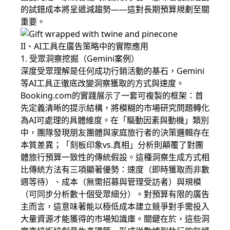
的試錯成本將呈遞減趨勢——這對長期預算規劃至關
重要。
II、AI工具在廣告策略中的實際應用
1. 受眾洞察挖掘（Gemini案例）
深度受眾理解是任何成功行銷活動的基石，Gemini
等AI工具正徹底改變洞察獲取的方式與速度。
Booking.com的實踐展示了一套可複製的框架：首
先定義清晰的提示結構，將模糊的市場研究問題轉化
為AI可處理的具體維度。在「驅動因素與動機」類別
中，團隊發現朋友團體與家庭旅行者的決策邏輯存在
本質差異；「刻板印象vs.真相」分析則顛覆了對團
體旅行預算一致性的傳統假設。這種洞察生成方式相
比傳統方法有三項顯著優勢：速度（即時獲取而非數
週等待）、成本（無需招募與管理受訪者）與規模
（可同步分析數十個受眾細分）。對預算有限的廣告
主而言，這意味著能以極低成本建立競爭對手需投入
大量資源才能獲得的市場知識庫。關鍵在於，這些洞