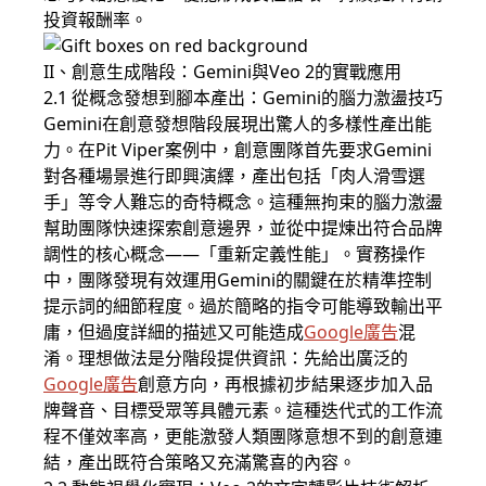
投資報酬率。
II、創意生成階段：Gemini與Veo 2的實戰應用
2.1 從概念發想到腳本產出：Gemini的腦力激盪技巧
Gemini在創意發想階段展現出驚人的多樣性產出能
力。在Pit Viper案例中，創意團隊首先要求Gemini
對各種場景進行即興演繹，產出包括「肉人滑雪選
手」等令人難忘的奇特概念。這種無拘束的腦力激盪
幫助團隊快速探索創意邊界，並從中提煉出符合品牌
調性的核心概念——「重新定義性能」。實務操作
中，團隊發現有效運用Gemini的關鍵在於精準控制
提示詞的細節程度。過於簡略的指令可能導致輸出平
庸，但過度詳細的描述又可能造成
Google廣告
混
淆。理想做法是分階段提供資訊：先給出廣泛的
Google廣告
創意方向，再根據初步結果逐步加入品
牌聲音、目標受眾等具體元素。這種迭代式的工作流
程不僅效率高，更能激發人類團隊意想不到的創意連
結，產出既符合策略又充滿驚喜的內容。