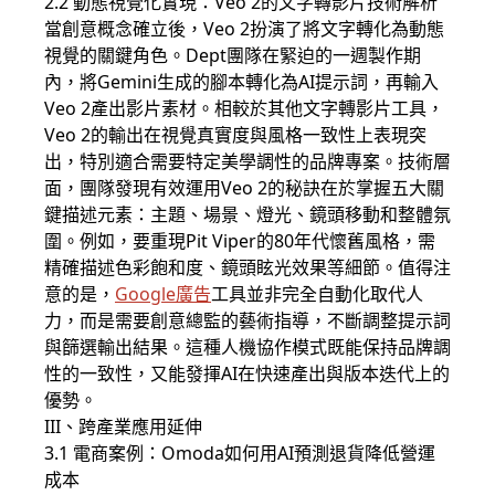
2.2 動態視覺化實現：Veo 2的文字轉影片技術解析
當創意概念確立後，Veo 2扮演了將文字轉化為動態
視覺的關鍵角色。Dept團隊在緊迫的一週製作期
內，將Gemini生成的腳本轉化為AI提示詞，再輸入
Veo 2產出影片素材。相較於其他文字轉影片工具，
Veo 2的輸出在視覺真實度與風格一致性上表現突
出，特別適合需要特定美學調性的品牌專案。技術層
面，團隊發現有效運用Veo 2的秘訣在於掌握五大關
鍵描述元素：主題、場景、燈光、鏡頭移動和整體氛
圍。例如，要重現Pit Viper的80年代懷舊風格，需
精確描述色彩飽和度、鏡頭眩光效果等細節。值得注
意的是，
Google廣告
工具並非完全自動化取代人
力，而是需要創意總監的藝術指導，不斷調整提示詞
與篩選輸出結果。這種人機協作模式既能保持品牌調
性的一致性，又能發揮AI在快速產出與版本迭代上的
優勢。
III、跨產業應用延伸
3.1 電商案例：Omoda如何用AI預測退貨降低營運
成本