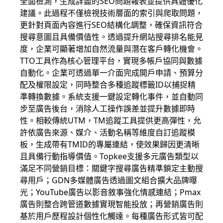
全面檢測，生成詳盡的SEO問題報表並提供具體優化
建議。此過程不僅檢視技術層面的索引與爬取問題，
更針對頁面內容進行SEO結構化調整，確保資訊符合
搜尋意圖且具備價值性。透過提升網站搜尋排名能見
度，企業可顯著增加自然流量與潛在客戶轉化機會。
TTO工具作為核心管理平台，實現多帳戶協同與數據
自動化。企業可透過單一介面完成開戶申請、預算分
配及權限設定，同時整合多種追蹤標籤ID以捕捉精
準轉換數據。系統支援一鍵設定轉化事件，並自動同
步至廣告後台，消除人工操作誤差並提升數據即時
性。相較傳統UTM，TM追蹤工具提供更高彈性，允
許依廣告來源、媒介、活動名稱等維度自訂追蹤模
板，生成帶有TMID的專屬連結，使效果歸因更清晰
且具備行動指導價值。Topkee支援多元廣告類型以
滿足不同營銷目標：關鍵字搜尋廣告精準鎖定主動搜
尋用戶；GDN多媒體廣告透過圖文組合擴大品牌曝
光；YouTube廣告以影音敘事強化情感連結；Pmax
廣告則整合跨管道數據實現智能投放；再營銷廣告則
基於用戶歷程設計個性化觸達。每種廣告形式皆可配