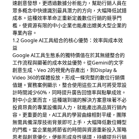
速創意發想，更透過數據分析能力，幫助行銷人員在
眾多概念中快速識別最具潛力的方向，大幅降低試錯
成本。這種效率革命正重新定義數位行銷的競爭門
檻，使資源有限的中小企業也能產出媲美大型企業的
專業內容。
1.2 Google AI工具組合的核心優勢：效率與成本效
益
Google AI工具生態系的獨特價值在於其無縫整合的
工作流程與顯著的成本效益優勢。從Gemini的文字
創意生成、Veo 2的視覺內容產出，到Display &
Video 360的媒體投放，形成一條完整的數位行銷價
值鏈。實務案例顯示，整合使用這些工具可將受眾設
計時間減少60%，同時提升廣告回憶率與點擊成效。
對中小企業而言，這種端到端的解決方案意味著不必
投資昂貴的專業設備與人力，就能產出高品質行銷內
容。更重要的是，AI工具的學習曲線相對平緩，團隊
無需具備深厚技術背景即可上手，大幅降低數位轉型
的門檻。當企業能將節省的時間與資源重新投入策略
思考與創意優化，便能形成良性循環，持續提升行銷