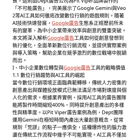
長。這則由Dept廣告公司為Pit Viper品牌製作的
「不可能廣告」，完美展示了Google Gemini與Veo
2等AI工具如何徹底改變數位行銷的遊戲規則。隨著
AI技術快速發展，
Google廣告
生態系正經歷前所未
有的變革，為中小企業帶來效率與創意的雙重突破。
本文將深入解析
Google廣告
工具如何從創意發想到
執行優化，全面革新數位行銷流程，並提供實際案例
與導入策略，幫助企業在競爭激烈的數位戰場中脫穎
而出。
I、中小企業數位轉型與
Google廣告
工具的戰略價值
1.1 數位行銷趨勢與AI工具的崛起
當今數位行銷環境正面臨典範轉移，傳統人力密集的
創意產出與媒體投放模式已無法滿足市場對速度與個
人化的需求。根據業界實例，採用AI工具的廣告團隊
能將製作時間縮短400%，同時提升創意產出的多樣
性與精準度。以Pit Viper廣告案例為例，Dept團隊
運用Gemini在極短時間內產出大量創意概念，從常
規到「荒謬」的點子一應俱全，這種爆炸性的腦力激
盪在傳統工作流程中幾乎不可能實現。AI工具不僅加