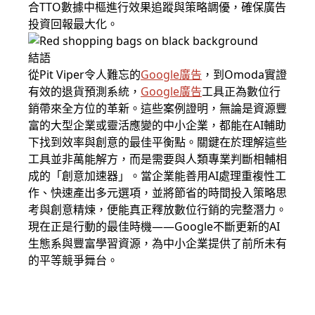
合TTO數據中樞進行效果追蹤與策略調優，確保廣告
投資回報最大化。
結語
從Pit Viper令人難忘的
Google廣告
，到Omoda實證
有效的退貨預測系統，
Google廣告
工具正為數位行
銷帶來全方位的革新。這些案例證明，無論是資源豐
富的大型企業或靈活應變的中小企業，都能在AI輔助
下找到效率與創意的最佳平衡點。關鍵在於理解這些
工具並非萬能解方，而是需要與人類專業判斷相輔相
成的「創意加速器」。當企業能善用AI處理重複性工
作、快速產出多元選項，並將節省的時間投入策略思
考與創意精煉，便能真正釋放數位行銷的完整潛力。
現在正是行動的最佳時機——Google不斷更新的AI
生態系與豐富學習資源，為中小企業提供了前所未有
的平等競爭舞台。