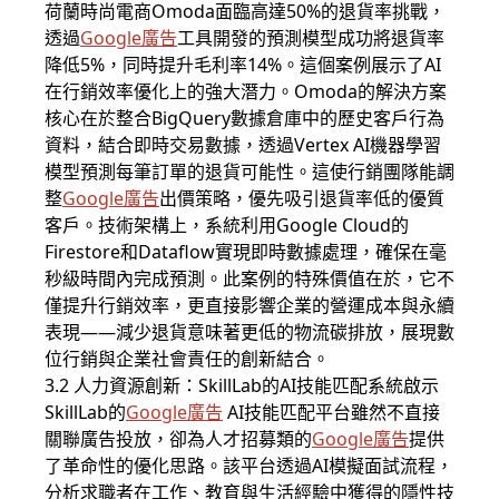
荷蘭時尚電商Omoda面臨高達50%的退貨率挑戰，
透過
Google廣告
工具開發的預測模型成功將退貨率
降低5%，同時提升毛利率14%。這個案例展示了AI
在行銷效率優化上的強大潛力。Omoda的解決方案
核心在於整合BigQuery數據倉庫中的歷史客戶行為
資料，結合即時交易數據，透過Vertex AI機器學習
模型預測每筆訂單的退貨可能性。這使行銷團隊能調
整
Google廣告
出價策略，優先吸引退貨率低的優質
客戶。技術架構上，系統利用Google Cloud的
Firestore和Dataflow實現即時數據處理，確保在毫
秒級時間內完成預測。此案例的特殊價值在於，它不
僅提升行銷效率，更直接影響企業的營運成本與永續
表現——減少退貨意味著更低的物流碳排放，展現數
位行銷與企業社會責任的創新結合。
3.2 人力資源創新：SkillLab的AI技能匹配系統啟示
SkillLab的
Google廣告
AI技能匹配平台雖然不直接
關聯廣告投放，卻為人才招募類的
Google廣告
提供
了革命性的優化思路。該平台透過AI模擬面試流程，
分析求職者在工作、教育與生活經驗中獲得的隱性技