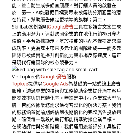
能，並自動生成多語言履歷。對行銷人員的啟發在
於：第一，AI能發掘目標受眾未被傳統分類涵蓋的潛
在特質，幫助廣告鎖定更精準的族群；第二，
SkillLab案例證明
Google廣告
工具在多語言文案生成
上的應用潛力，這對跨國企業的在地化行銷極具參考
價值。平台數據顯示，基於技能的匹配不僅提高求職
成功率，更為雇主帶來多元化的團隊組成——而多元
團隊已被證實能提升創新能力與市場反應速度，這正
是現代行銷團隊的核心競爭力。
V、Topkee的
Google廣告
服務
Topkee
提供以
Google Ads
為基礎的一站式線上廣告
服務，透過專業的技術與策略協助企業提升潛在客戶
開發效率與銷售轉化率。無論是中小型企業或大型品
牌，皆能依據業務需求獲得客製化的解決方案。我們
的服務涵蓋從前期評估到後期優化的完整廣告投放週
期，確保每一階段的執行都能精準對接企業目標。
在網站評估與分析階段，我們運用最新評分工具進行