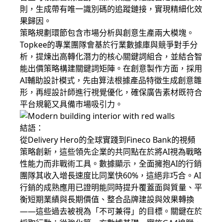
則，生成帶有唯一識別碼的追蹤鏈接，實現精細化效
果歸因。
策略規劃環節包含市場分析與創意生產兩大模塊。
Topkee的專業團隊會基於行業數據庫與競爭對手分
析，提煉出高轉化潛力的核心關鍵詞組合，並結合智
能出價策略構建關鍵詞矩陣。在創意製作方面，採用
AI輔助設計模式，先由算法根據產品特徵生成創意雛
形，再經設計師進行視覺優化，確保廣告素材既符合
平台規範又具備市場吸引力。
結語：
從Delivery Hero的全球實踐到Fineco Bank的視頻
策略創新，這些領先企業的共同點在於將AI視為戰略
性能力而非戰術工具。數據顯示，全面擁抱AI的行銷
團隊其收入增長速度比同業快60%，這絕非巧合。AI
行銷的成熟應用已證明能同時提升覆蓋面與質量、平
衡短期業績與長期價值、整合品牌建設與效果轉換
——這些過去被視為「不可兼得」的目標。關鍵在於