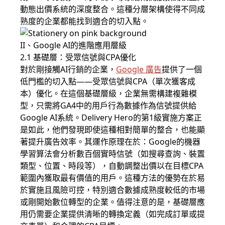
動態出價系統的深度整合。這種分層架構使得不同成
熟度的企業都能找到適合的切入點。
II、Google AI的進階應用層級
2.1 基礎層：受眾信號與CPA優化
對於剛接觸AI行銷的企業，
Google 廣告
提供了一個
低門檻的切入點——受眾信號與CPA（單次獲客成
本）優化。在這個基礎層級，企業無需構建複雜模
型，只需將GA4中的用戶行為數據作為信號提供給
Google AI系統。Delivery Hero的第1級實施方案正
是如此，他們發現即使這種相對簡單的整合，也能顯
著提升廣告效率。其運作原理在於：Google的機器
學習算法會分析數百個實時信號（如搜尋查詢、裝置
類型、位置、時段等），自動調整出價以在目標CPA
範圍內獲取最有價值的用戶。這種方法的優勢在於易
於實施且風險可控，特別適合數據成熟度較低的市場
或剛開始數位轉型的企業。值得注意的是，基礎層應
用仍需要企業提供清晰的轉換定義（如完成訂單或提