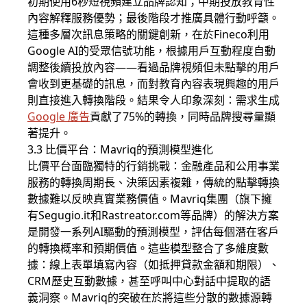
初期使用6秒短視頻建立品牌認知；中期投放教育性
內容解釋服務優勢；最後階段才推廣具體行動呼籲。
這種多層次訊息策略的關鍵創新，在於Fineco利用
Google AI的受眾信號功能，根據用戶互動程度自動
調整後續投放內容——看過品牌視頻但未點擊的用戶
會收到更基礎的訊息，而對教育內容表現興趣的用戶
則直接進入轉換階段。結果令人印象深刻：需求生成
Google 廣告
貢獻了75%的轉換，同時品牌搜尋量顯
著提升。
3.3 比價平台：Mavriq的預測模型進化
比價平台面臨獨特的行銷挑戰：金融產品和公用事業
服務的轉換周期長、決策因素複雜，傳統的點擊轉換
數據難以反映真實業務價值。Mavriq集團（旗下擁
有Segugio.it和Rastreator.com等品牌）的解決方案
是開發一系列AI驅動的預測模型，評估每個潛在客戶
的轉換概率和預期價值。這些模型整合了多維度數
據：線上表單填寫內容（如抵押貸款金額和期限）、
CRM歷史互動數據，甚至呼叫中心對話中提取的語
義洞察。Mavriq的突破在於將這些分散的數據源轉