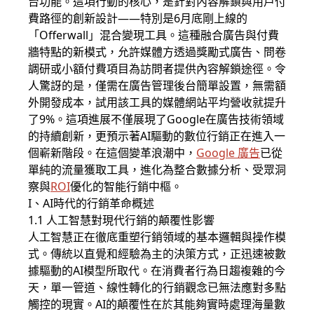
台功能。這項行動的核心，是針對內容解鎖與用戶付
費路徑的創新設計——特別是6月底剛上線的
「Offerwall」混合變現工具。這種融合廣告與付費
牆特點的新模式，允許媒體方透過獎勵式廣告、問卷
調研或小額付費項目為訪問者提供內容解鎖途徑。令
人驚訝的是，僅需在廣告管理後台簡單設置，無需額
外開發成本，試用該工具的媒體網站平均營收就提升
了9%。這項進展不僅展現了Google在廣告技術領域
的持續創新，更預示著AI驅動的數位行銷正在進入一
個嶄新階段。在這個變革浪潮中，
Google 廣告
已從
單純的流量獲取工具，進化為整合數據分析、受眾洞
察與
ROI
優化的智能行銷中樞。
I、AI時代的行銷革命概述
1.1 人工智慧對現代行銷的顛覆性影響
人工智慧正在徹底重塑行銷領域的基本邏輯與操作模
式。傳統以直覺和經驗為主的決策方式，正迅速被數
據驅動的AI模型所取代。在消費者行為日趨複雜的今
天，單一管道、線性轉化的行銷觀念已無法應對多點
觸控的現實。AI的顛覆性在於其能夠實時處理海量數