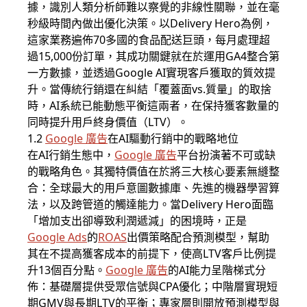
據，識別人類分析師難以察覺的非線性關聯，並在毫
秒級時間內做出優化決策。以Delivery Hero為例，
這家業務遍佈70多國的食品配送巨頭，每月處理超
過15,000份訂單，其成功關鍵就在於運用GA4整合第
一方數據，並透過Google AI實現客戶獲取的質效提
升。當傳統行銷還在糾結「覆蓋面vs.質量」的取捨
時，AI系統已能動態平衡這兩者，在保持獲客數量的
同時提升用戶終身價值（LTV）。
1.2
Google 廣告
在AI驅動行銷中的戰略地位
在AI行銷生態中，
Google 廣告
平台扮演著不可或缺
的戰略角色。其獨特價值在於將三大核心要素無縫整
合：全球最大的用戶意圖數據庫、先進的機器學習算
法，以及跨管道的觸達能力。當Delivery Hero面臨
「增加支出卻導致利潤遞減」的困境時，正是
Google Ads
的
ROAS
出價策略配合預測模型，幫助
其在不提高獲客成本的前提下，使高LTV客戶比例提
升13個百分點。
Google 廣告
的AI能力呈階梯式分
佈：基礎層提供受眾信號與CPA優化；中階層實現短
期GMV與長期LTV的平衡；專家層則開放預測模型與