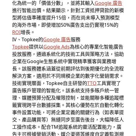
化為統一的「價值分數」，並將其輸入
Google 廣告
進行智能出價。結果顯示，針對工資抵押貸款的新模
型將估值準確度提升15倍，而在尚未導入預測模型
的海外市場，即使增加50%廣告支出仍實現15%的
ROI
增長。
IV、Topkee的
Google 廣告
服務
Topkee
提供以
Google Ads
為核心的專業化智能廣告
投放服務，通過系統化的技術工具與策略方法，協助
企業在Google生態系統中實現精準獲客與業務增
長。該服務體系涵蓋從前期評估到後期優化的全流程
解決方案，適用於不同規模企業的數字化營銷需求。
技術實現層面，Topkee自主研發的
TTO
工具實現了
廣告賬戶管理的智能化。該系統支持多賬戶統一管
理、媒體預算分配及權限控制，並能關聯多種追蹤標
籤實現跨平台數據採集。其核心優勢在於自動化轉化
事件設置功能，可將企業定義的關鍵行為（如表單提
交、產品購買等）無縫同步至廣告後台，大幅降低人
工操作成本。配合TM追蹤系統的靈活配置能力，廣
告主可根據營銷活動、媒介渠道等維度自定義監測規