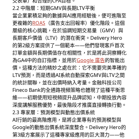
交表單）和合理的CPA目標。
2.2 中階層：短期GMV與長期LTV平衡
當企業累積足夠的數據與AI應用經驗後，便可進階至
更複雜的
ROAS
（廣告支出回報率）優化階段。這個
層級的核心挑戰，在於協調短期交易量（GMV）與
長期客戶價值（LTV）的潛在衝突。Delivery Hero
的第2級方案提供了一個範本——他們發現客戶首次
訂單金額與長期價值存在相關性，於是將此洞察轉化
為GA4中的自訂指標，並用於
Google 廣告
的智能出
價。這種方法的精妙之處在於：它不需要完美準確的
LTV預測，而是透過AI系統自動探索GMV與LTV之間
的統計關聯，並在出價時納入考量。金融科技公司
Fineco Bank的全通路視頻策略也體現了這種平衡思
維——初期使用短視頻提升品牌認知，中期投放內容
深度講解服務優勢，最後階段才推廣直接轉換行動。
2.3 專家層：預測模型與動態出價系統
AI行銷的最高階應用，是將企業專有的預測模型與
Google的動態出價系統深度整合。Delivery Hero的
第3級方案展示了這種專家級應用的巨大潛力——他