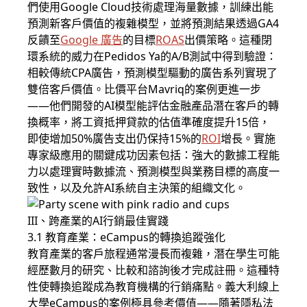
們使用Google Cloud技術處理海量數據，訓練出能
預測新客戶價值的複雜模型，並將預測結果透過GA4
反饋至
Google 廣告
的目標
ROAS
出價策略。這種閉
環系統的威力在Pedidos Ya的A/B測試中得到驗證：
相較傳統CPA廣告，預測模型驅動的廣告系列實現了
雙倍客戶價值。比價平台Mavriq的案例更進一步
——他們開發的AI模型能評估金融產品潛在客戶的轉
換概率，將工資抵押貸款的估值準確度提升15倍，
即使增加50%廣告支出仍保持15%的
ROI
增長。實施
專家級應用的關鍵成功因素包括：強大的數據工程能
力以處理實時數據流、預測模型與業務目標的高度一
致性，以及允許AI系統自主決策的組織文化。
III、跨產業的AI行銷最佳實踐
3.1 教育產業：eCampus的轉換追蹤強化
教育產業的客戶旅程通常漫長而複雜，潛在學生可能
經歷數月的研究、比較和諮詢後才完成註冊。這種特
性使轉換追蹤成為教育機構的行銷痛點。義大利線上
大學eCampus的案例極具參考價值——隨著隱私法