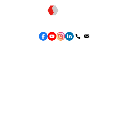
Topkee —— 您的全棧行銷合作夥伴
服務
效益型Google廣告服務
效益型Meta廣告服務
LeadGeneration廣告服務
營銷網頁製作
智能素材優化
產品
Weber Web builder
TTO CDP 營銷歸因
Leadbox 智能獲客