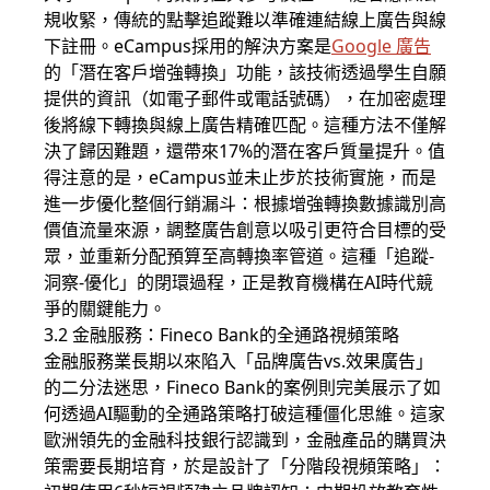
規收緊，傳統的點擊追蹤難以準確連結線上廣告與線
下註冊。eCampus採用的解決方案是
Google 廣告
的「潛在客戶增強轉換」功能，該技術透過學生自願
提供的資訊（如電子郵件或電話號碼），在加密處理
後將線下轉換與線上廣告精確匹配。這種方法不僅解
決了歸因難題，還帶來17%的潛在客戶質量提升。值
得注意的是，eCampus並未止步於技術實施，而是
進一步優化整個行銷漏斗：根據增強轉換數據識別高
價值流量來源，調整廣告創意以吸引更符合目標的受
眾，並重新分配預算至高轉換率管道。這種「追蹤-
洞察-優化」的閉環過程，正是教育機構在AI時代競
爭的關鍵能力。
3.2 金融服務：Fineco Bank的全通路視頻策略
金融服務業長期以來陷入「品牌廣告vs.效果廣告」
的二分法迷思，Fineco Bank的案例則完美展示了如
何透過AI驅動的全通路策略打破這種僵化思維。這家
歐洲領先的金融科技銀行認識到，金融產品的購買決
策需要長期培育，於是設計了「分階段視頻策略」：