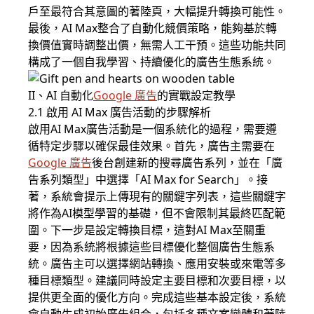
戶至最符合其意圖的著陸頁，大幅提升轉換可能性。
最後，AI Max整合了自動化競價策略，能夠基於轉
換價值實時調整出價，無需人工干預。這些功能共同
構成了一個自我學習、持續優化的廣告生態系統。
II、AI 自動化
Google 廣告
的實戰設定教學
2.1 啟用 AI Max 廣告活動的步驟解析
啟用AI Max廣告活動是一個系統化的過程，需要遵
循特定步驟以確保最佳效果。首先，廣告主需要在
Google 廣告
後台創建新的搜尋廣告系列，並在「廣
告系列類型」中選擇「AI Max for Search」。接
著，系統會提示上傳現有的關鍵字列表，這些關鍵字
將作為AI模型學習的基礎，但不會限制其最終匹配範
圍。下一步是設定轉換目標，這對AI Max至關重
要，因為系統將根據這些目標優化整個廣告生態系
統。廣告主可以選擇網站轉換、應用安裝或來電等多
種目標類型。建議同時設定主要目標和次要目標，以
提供更全面的優化方向。完成這些基本設定後，系統