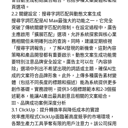
會自動生成初始廣告組合，包括多種文案變體和著陸
頁選項。
2.2 關鍵設定：搜尋字詞匹配與動態文案生成
搜尋字詞匹配是AI Max最強大的功能之一，它完全
突破了傳統關鍵字匹配的限制。在設定過程中，廣告
主應啟用「擴展匹配」選項，允許系統探索與核心業
務相關但未明確列出的查詢。同時，建議定期檢視
「搜尋字詞報告」，了解AI發現的新機會，這對內容
策略和產品開發都有重要啟示。動態文案生成功能需
要特別注意品牌安全設定。廣告主可以在「內容排
除」選項中列出不希望出現的詞語或主題，確保AI生
成的文案符合品牌形象。此外，上傳多種廣告素材變
體（包括不同長度的標題和描述）能為系統提供更多
創作基礎。實務證明，提供3-5個標題範本和2-3個描
述範本，能讓AI產出最具創意且相關的文案組合。
III、品牌成功案例深度分析
3.1 ClickUp：提升轉換率與降低成本的實證
效率應用程式ClickUp面臨著高度競爭的市場環境，
各類生產力工具爭奪有限的用戶注意力。該公司採用