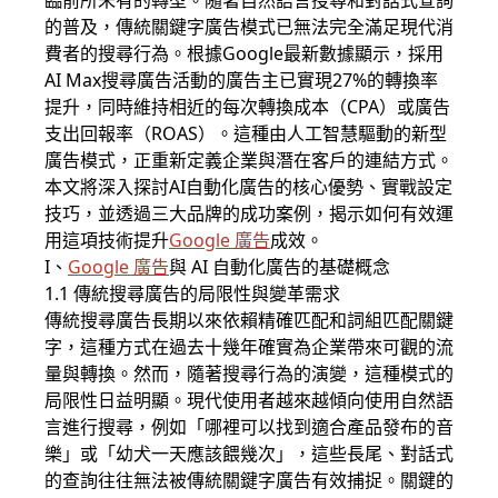
臨前所未有的轉型。隨著自然語言搜尋和對話式查詢
的普及，傳統關鍵字廣告模式已無法完全滿足現代消
費者的搜尋行為。根據Google最新數據顯示，採用
AI Max搜尋廣告活動的廣告主已實現27%的轉換率
提升，同時維持相近的每次轉換成本（CPA）或廣告
支出回報率（ROAS）。這種由人工智慧驅動的新型
廣告模式，正重新定義企業與潛在客戶的連結方式。
本文將深入探討AI自動化廣告的核心優勢、實戰設定
技巧，並透過三大品牌的成功案例，揭示如何有效運
用這項技術提升
Google 廣告
成效。
I、
Google 廣告
與 AI 自動化廣告的基礎概念
1.1 傳統搜尋廣告的局限性與變革需求
傳統搜尋廣告長期以來依賴精確匹配和詞組匹配關鍵
字，這種方式在過去十幾年確實為企業帶來可觀的流
量與轉換。然而，隨著搜尋行為的演變，這種模式的
局限性日益明顯。現代使用者越來越傾向使用自然語
言進行搜尋，例如「哪裡可以找到適合產品發布的音
樂」或「幼犬一天應該餵幾次」，這些長尾、對話式
的查詢往往無法被傳統關鍵字廣告有效捕捉。關鍵的