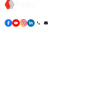
Topkee —— 您的全棧行銷合作夥伴
服務
效益型Google廣告服務
營銷增長方案
效益型Meta廣告服務
免費營銷診斷
LeadGeneration廣告服務
網站轉化提升
線索增長引擎
ROAS 分析
廣告效益管理
自然流量增長
ROAS提升