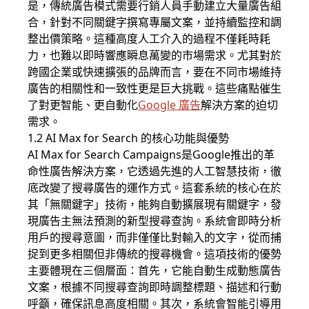
是，傳統廣告模式需要行銷人員手動建立大量廣告組
合，針對不同關鍵字撰寫專屬文案，並持續監控和調
整出價策略。這種高度人工介入的過程不僅耗時耗
力，也難以即時響應瞬息萬變的市場需求。尤其對於
跨國企業或快速擴張的品牌而言，要在不同市場維持
廣告的相關性和一致性更是巨大挑戰。這些痛點催生
了對更智能、更自動化
Google 廣告
解決方案的迫切
需求。
1.2 AI Max for Search 的核心功能與優勢
AI Max for Search Campaigns是Google推出的革
命性廣告解決方案，它透過先進的人工智慧技術，徹
底改變了搜尋廣告的運作方式。這套系統的核心在於
其「無關鍵字」技術，能夠自動擴展現有關鍵字，發
現廣告主無法預測的新型搜尋查詢。系統會即時分析
用戶的搜尋意圖，而非僅僅比對輸入的文字，從而捕
捉到更多相關但非傳統的搜尋機會。這項技術的優勢
主要體現在三個層面：首先，它能自動生成動態廣告
文案，根據不同搜尋查詢即時調整標題、描述和行動
呼籲，確保訊息高度相關。其次，系統會智能引導用