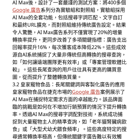
AI Max後，設計了一套嚴謹的測試方案：將400多個
Google 廣告
系列分為實驗組和對照組，實驗組採用
AI Max的全套功能，包括搜尋字詞匹配、文字自訂
和最終URL擴充，而對照組維持傳統廣告設定。結果
令人驚艷，AI Max廣告系列不僅實現了20%的增量
轉換率提升，更同步改善了多項關鍵指標：廣告支出
回報率提升16%，每次獲客成本降低22%。這些成效
源自AI系統捕捉了大量非傳統但高轉換的搜尋查詢，
如「如何讓遠端團隊更有效率」或「專案管理軟體比
較」。這些長尾查詢的用戶往往具有更高的購買意
圖，從而提升了整體轉換質量。
3.2 皇家寵物食品：長尾關鍵詞與客製化廣告的應用
皇家寵物食品在捷克市場的
Google 廣告
案例展示了
AI Max在捕捉特定需求方面的卓越能力。該品牌面
臨的挑戰是如何在不增加行銷預算的情況下提升轉換
率。透過AI Max的搜尋字詞配對技術，系統成功捕
捉到大量寵物主人的精準查詢，如「老年貓腎臟病飲
食」或「大型犬幼犬餵食頻率」。這些高度特定的搜
尋通常轉換率極高，但傳統關鍵字廣告難以有效觸