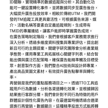
ID關聯，實現精準的數據追蹤與分析。其自動化功
能可一鍵設置轉化事件，並將數據同步至廣告後台，
大幅提升廣告投放效率。相較於傳統UTM，我們開
發的TM追蹤工具更具靈活性，可根據廣告來源、媒
介、活動名稱等要素自定義追蹤規則，生成帶有
TMID的專屬連結，讓客戶能即時掌握廣告成效。
在廣告策略制定階段，我們會根據客戶業務需求進行
深入分析。透過多維度資料搜集與專業評估，提出創
新且可行的主題提案。關鍵字研究團隊會分析產業競
爭態勢，運用專業工具拓展核心關鍵字列表，結合智
能出價與廣泛匹配策略，確保廣告能精準觸及目標受
眾。創意製作方面，我們整合AI技術與設計師專業，
產出高品質圖文素材，有效提升廣告點擊率與轉化
率。
再營銷是我們的重點服務項目之一。透過TTO工具追
蹤用戶行為數據，分析各渠道轉化效果，並根據歸因
結果進行客群分層。我們會針對不同行為特徵的用戶
群體設計個性化廣告內容，在最適當時機透過合適渠
道進行再營銷。數據顯示，這種精準投放方式能將轉