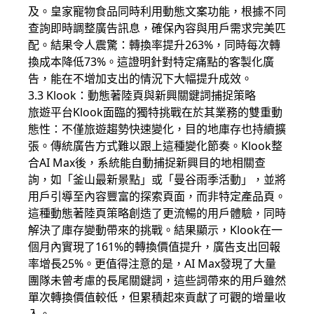
及。皇家寵物食品同時利用動態文案功能，根據不同
查詢即時調整廣告訊息，確保內容與用戶需求完美匹
配。結果令人震驚：轉換率提升263%，同時每次轉
換成本降低73%。這證明針對特定痛點的客製化廣
告，能在不增加支出的情況下大幅提升成效。
3.3 Klook：動態著陸頁與新興關鍵詞捕捉策略
旅遊平台Klook面臨的獨特挑戰在於其業務的雙重動
態性：不僅旅遊趨勢快速變化，目的地庫存也持續擴
張。傳統廣告方式難以跟上這種變化節奏。Klook整
合AI Max後，系統能自動捕捉新興目的地相關查
詢，如「釜山最新景點」或「曼谷雨季活動」，並將
用戶引導至內容豐富的探索頁面，而非特定產品頁。
這種動態著陸頁策略創造了更流暢的用戶體驗，同時
解決了庫存變動帶來的挑戰。結果顯示，Klook在一
個月內實現了161%的轉換價值提升，廣告支出回報
率增長25%。更值得注意的是，AI Max發現了大量
團隊未曾考慮的長尾關鍵詞，這些詞帶來的用戶雖然
單次轉換價值較低，但累積起來貢獻了可觀的增量收