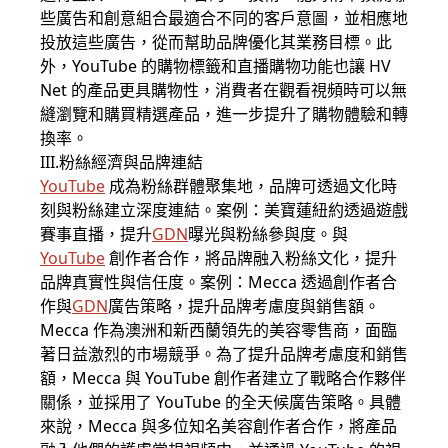
些廣告和創意組合最適合不同的客戶意圖，並相應地
投放這些廣告，從而幫助品牌優化其業務目標。此
外，YouTube 的購物標籤和直播購物功能也讓 HV
Net 的產品更具購物性，消費者在觀看視頻時可以無
縫瀏覽和購買精選產品，進一步提升了購物體驗和轉
換率。
III.粉絲經濟與品牌連結
YouTube
成為粉絲群體聚集地，品牌可透過文化時
刻與粉絲建立深度連結。案例：美寶蓮紐約透過遊戲
賽事直播，提升
GDN
曝光與粉絲參與度。與
YouTube
創作者合作，將品牌融入粉絲文化，提升
品牌真實性與信任度。案例：Mecca 透過創作者合
作與
GDN
廣告策略，提升品牌考慮度與銷售額。
Mecca 作為澳洲和新西蘭領先的美容零售商，面臨
著日益激烈的市場競爭。為了提升品牌考慮度和銷售
額，Mecca 與 YouTube 創作者建立了戰略合作夥伴
關係，並採用了 YouTube 的全天候廣告策略。具體
來說，Mecca 與多位知名美容創作者合作，將產品