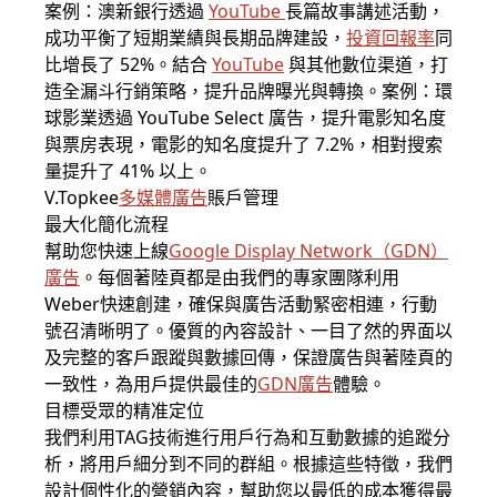
案例：澳新銀行透過
YouTube
長篇故事講述活動，
成功平衡了短期業績與長期品牌建設，
投資回報率
同
比增長了 52%。結合
Y
ouTube
與其他數位渠道，打
造全漏斗行銷策略，提升品牌曝光與轉換。案例：環
球影業透過 YouTube Select 廣告，提升電影知名度
與票房表現，電影的知名度提升了 7.2%，相對搜索
量提升了 41% 以上。
V.Topkee
多媒體廣告
賬戶管理
最大化簡化流程
幫助您快速上線
Google Display Network（
GDN
）
廣告
。每個著陸頁都是由我們的專家團隊利用
Weber快速創建，確保與廣告活動緊密相連，行動
號召清晰明了。優質的內容設計、一目了然的界面以
及完整的客戶跟蹤與數據回傳，保證廣告與著陸頁的
一致性，為用戶提供最佳的
GDN
廣告
體驗。
目標受眾的精准定位
我們利用TAG技術進行用戶行為和互動數據的追蹤分
析，將用戶細分到不同的群組。根據這些特徵，我們
設計個性化的營銷內容，幫助您以最低的成本獲得最