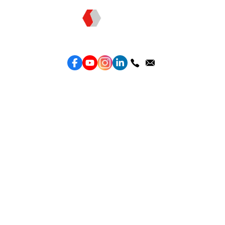
Topkee —— 您的全棧行銷合作夥伴
服務
效益型Google廣告服務
效益型Meta廣告服務
LeadGeneration廣告服務
營銷網頁製作
智能素材優化
產品
Weber Web builder
TTO CDP 營銷歸因
Leadbox 智能獲客