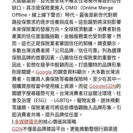
大關鍵趨勢：首先是全球不確定性增長所導致的信任
缺口，其次是保險業進入 OMO（Online Merge
Offline，線上線下整合）時代，最後是新世代對網
路投保需求的逐步培養與成長。這些趨勢將深刻影響
未來保險業的發展方向。全球經濟動盪，消費者對各
產業的信任度面臨挑戰，金融服務業也受到影響。然
而，這也正是保險業者鞏固信任的契機。調查顯示，
多數台灣消費者將「公司品牌／信任可靠」列為選擇
保險品牌的首要因素，凸顯信任在保險業的重要性。
因此，若想在競爭中脫穎而出，打造獨特的品牌形象
則是關鍵。
Google
的調查資料顯示，大多數台灣消
費者，在購買人壽保險等複雜保險時，至少在其中一
個購買旅程當中使用線上資源。而從
Google
GDN
的
關鍵字搜尋趨勢可見，台灣消費者日益關注環境、社
會及治理（ESG）、LGBTQ+、寵物友善、退休規劃
等議題，保險業者可將這些價值觀融入品牌形象，引
起消費者共鳴，提升品牌信任度。
I.
多媒體廣告
的核心價值與策略
GDN
不僅是品牌建設平台，更能推動整個行銷渠道