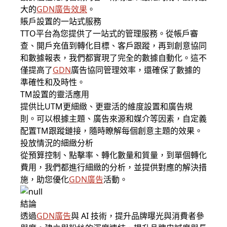
大的
GDN
廣告效果
。
賬戶設置的一站式服務
TTO平台為您提供了一站式的管理服務。從帳戶審
查、開戶充值到轉化目標、客戶跟蹤，再到創意協同
和數據報表，我們都實現了完全的數據自動化。這不
僅提高了
GDN
廣告協同管理效率，還確保了數據的
準確性和及時性。
TM設置的靈活應用
提供比UTM更細緻、更靈活的維度設置和廣告規
則。可以根據主題、廣告來源和媒介等因素，自定義
配置TM跟蹤鏈接，隨時瞭解每個創意主題的效果。
投放情況的細緻分析
從預算控制、點擊率、轉化數量和質量，到單個轉化
費用，我們都進行細緻的分析，並提供對應的解決措
施，助您優化
GDN
廣告
活動。
結論
透過
GDN
廣告
與 AI 技術，提升品牌曝光與消費者參