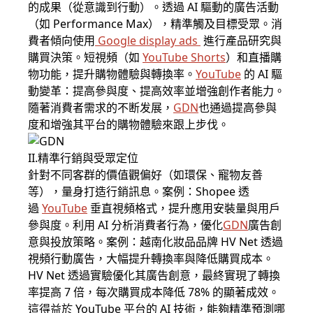
的成果（從意識到行動）。透過 AI 驅動的廣告活動
（如 Performance Max），精準觸及目標受眾。消
費者傾向使用
Google display ads
進行產品研究與
購買決策。短視頻（如
YouTube Shorts
）和直播購
物功能，提升購物體驗與轉換率。
YouTube
的 AI 驅
動變革：提高參與度、提高效率並增強創作者能力。
隨著消費者需求的不断发展，
GDN
也通過提高參與
度和增強其平台的購物體驗來跟上步伐。
II.精準行銷與受眾定位
針對不同客群的價值觀偏好（如環保、寵物友善
等），量身打造行銷訊息。案例：Shopee 透
過
YouTube
垂直視頻格式，提升應用安裝量與用戶
參與度。利用 AI 分析消費者行為，優化
GDN
廣告創
意與投放策略。案例：越南化妝品品牌 HV Net 透過
視頻行動廣告，大幅提升轉換率與降低購買成本。
HV Net 透過實驗優化其廣告創意，最終實現了轉換
率提高 7 倍，每次購買成本降低 78% 的顯著成效。
這得益於 YouTube 平台的 AI 技術，能夠精準預測哪