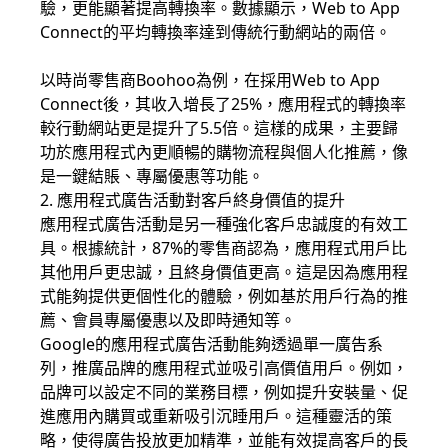
驗，更能顯著提高轉換率。數據顯示，Web to App
Connect的平均轉換率達到傳統行動網站的兩倍。
以時尚零售商Boohoo為例，在採用Web to App
Connect後，其收入增長了25%，應用程式的轉換率
較行動網站更是提升了5.5倍。這樣的成果，主要歸
功於應用程式內更順暢的購物流程與個人化推薦，像
是一鍵結賬、專屬優惠等功能。
2. 應用程式廣告活動對客戶終身價值的提升
應用程式廣告活動是另一種強化客戶忠誠度的有效工
具。根據統計，87%的零售商認為，應用程式用戶比
其他用戶更忠誠，且終身價值更高。這是因為應用程
式能夠提供更個性化的體驗，例如基於用戶行為的推
薦、會員專屬優惠以及即時通知等。
Google的應用程式廣告活動能夠透過單一廣告系
列，推廣品牌的應用程式並吸引高價值用戶。例如，
品牌可以設定不同的業務目標，例如提升安裝量、促
進應用內購買或重新吸引沉睡用戶。這種靈活的策
略，使得廣告投放更加精準，並能有效提高客戶的長