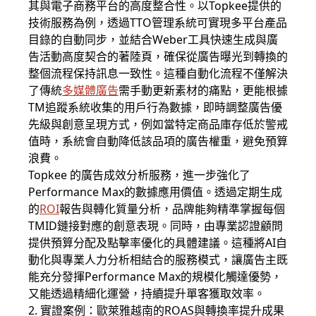
其與電子商務平台的高度整合性。以Topkee提供的
技術服務為例，透過TTO管理系統可實現多平台產品
目錄的自動同步，並結合Weber工具快速生成與廣
告活動高度契合的著陸頁，確保從廣告曝光到轉換的
整個流程保持訊息一致性。這種自動化流程不僅解決
了傳統
多媒體廣告
需手動更新素材的痛點，更能根據
TM追蹤系統收集的用戶行為數據，即時調整廣告優
先級與創意呈現方式，例如當特定商品庫存低於警戒
值時，系統會自動降低該品項的廣告權重，避免預算
浪費。
Topkee 的廣告成效分析服務，進一步強化了
Performance Max的數據應用價值。透過定期生成
的
ROI
報告與轉化質量分析，品牌能夠精準掌握每個
TMID鏈接對應的創意表現。同時，由專業認證顧問
提供預算分配及點擊率優化的具體建議。這種將AI自
動化與專業人力分析相結合的服務模式，讓廣告主既
能充分發揮Performance Max的規模化觸達優勢，
又能透過精細化運營，持續提升單客獲取效率。
2. 實證案例：歐萊雅越南的ROAS與轉換率提升成果