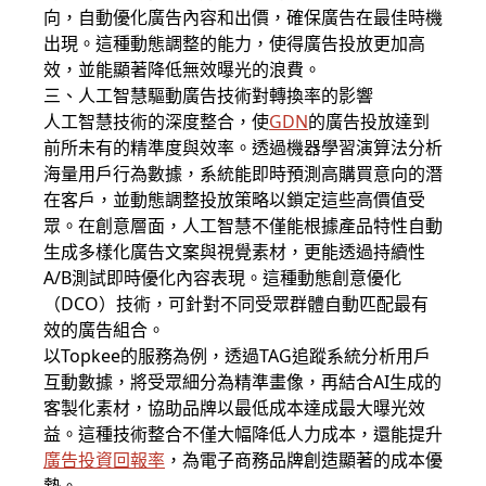
向，自動優化廣告內容和出價，確保廣告在最佳時機
出現。這種動態調整的能力，使得廣告投放更加高
效，並能顯著降低無效曝光的浪費。
三、人工智慧驅動廣告技術對轉換率的影響
人工智慧技術的深度整合，使
GDN
的廣告投放達到
前所未有的精準度與效率。透過機器學習演算法分析
海量用戶行為數據，系統能即時預測高購買意向的潛
在客戶，並動態調整投放策略以鎖定這些高價值受
眾。在創意層面，人工智慧不僅能根據產品特性自動
生成多樣化廣告文案與視覺素材，更能透過持續性
A/B測試即時優化內容表現。這種動態創意優化
（DCO）技術，可針對不同受眾群體自動匹配最有
效的廣告組合。
以Topkee的服務為例，透過TAG追蹤系統分析用戶
互動數據，將受眾細分為精準畫像，再結合AI生成的
客製化素材，協助品牌以最低成本達成最大曝光效
益。這種技術整合不僅大幅降低人力成本，還能提升
廣告投資回報率
，為電子商務品牌創造顯著的成本優