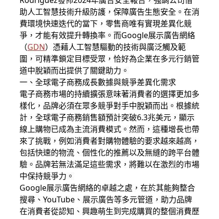
Rodriguez發佈2024年廣告安全報告，強調公司借
助人工智慧技術升級防護，保障廣告生態安全。在消
費環境快速迭代的當下，零售商唯有實現差異化競
爭，才能有效提升轉換率。而Google展示廣告網絡
（
GDN
）憑藉人工智慧驅動的技術與廣泛觸及範
圍，可精準鎖定目標受眾，恰好為企業在多元行銷管
道中脫穎而出提供了關鍵助力。
一、全球電子商務成長數據與競爭差異化需求
電子商務市場的持續擴張意味著消費者的選擇更加多
樣化，品牌必須在眾多競爭對手中脫穎而出。根據統
計，全球電子商務銷售額預計突破6.3兆美元，顯示
線上購物已成為主流消費模式。然而，這種增長也帶
來了挑戰，例如消費者對購物體驗的要求越來越高，
包括快速的物流、個性化的推薦以及無縫的跨平台體
驗。品牌若無法滿足這些需求，將難以在激烈的市場
中保持競爭力。
Google展示廣告網絡的卓越之處，在於其能夠整合
搜尋、YouTube、展示廣告等多元管道，助力品牌
在消費者從認知、興趣萌生到完成購買的整個消費歷