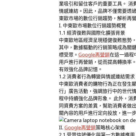
業吸引和留住客戶的重要工具。 消
情感連結。因此，品牌不僅需要透
東歐市場的數位行銷趨勢，解析再
I. 中東歐市場數位行銷趨勢概覽
1.1 經濟復甦與國際化擴張背景
中東歐地區經濟呈現穩健復甦態勢，
其中，數據驅動的行銷策略成為關
標受眾。
Google再營銷
在這一過程
用戶進行再營銷，從而提高轉換率
有效強化品牌記憶。
1.2 消費者行為轉變與情感連結需求
中東歐消費者的購物行為正在發生顯
行」廣告活動，強調旅行中的世代
程中持續強化品牌形象。 此外，消費
同資費方案的差異，幫助消費者做
關內容的用戶進行定向投放，進一
II.
Google再營銷
策略核心架構
2.1 受眾信號優化與第一方數據應用