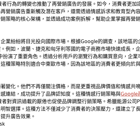
費者行為的轉變也推動了再營銷廣告的發展。如今，消費者更加
過再營銷廣告重新觸及潛在客戶，還需透過情感訴求和教育型內
營銷策略的核心架構，並透過成功案例拆解，幫助企業掌握再營
企業紛紛將目光投向國際市場。根據Google的調查，該地區
鍵。例如，波蘭、捷克和匈牙利等國的電子商務市場快速成長，
中扮演了重要角色。透過分析用戶的瀏覽行為和購買意向，企業
。這種策略特別適合中東歐市場，因為該地區的消費者更傾向於
著變化。他們不再僅關注價格，而是更重視品牌價值和情感共鳴
情感連結，成功提升了品牌認知度。這種情感行銷策略與
Googl
者對資訊過載的厭倦也促使品牌調整行銷策略。希臘能源公司Pro
出明智選擇。這種方法不僅減少了消費者的決策壓力，還建立了
步提升廣告效果。