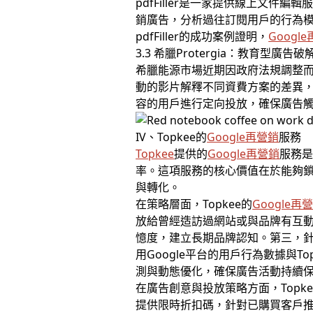
pdfFiller是一家提供線上文
銷廣告，分析過往訂閱用戶的行為模
pdfFiller的成功案例證明，
Googl
3.3 希臘Protergia：教育型廣
希臘能源市場近期因政府法規調整而充
動的影片解釋不同資費方案的差異，幫
容的用戶進行定向投放，確保廣告
IV、Topkee的
Google再營銷
服務
Topkee
提供的
Google再營銷
服務
率。這項服務的核心價值在於能夠
與轉化。
在策略層面，Topkee的
Google再
放給曾經造訪過網站或與品牌有互動
憶度，建立長期品牌認知。第三，
用Google平台的用戶行為數據與
測與動態優化，確保廣告活動持續
在廣告創意與投放策略方面，Top
提供限時折扣碼，針對已購買客戶