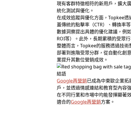
現有客群特徵相符的新用戶，擴大
統化測試與優化。
在成效追蹤與優化方面，Topke
蓋傳統的點擊率（CTR）、轉換率
數據洞察提出具體的優化建議，例如
ROI等）。此外，長期累積的受眾
整體而言，Topkee的服務透過
部署到進階受眾分群，從自動化創
業提升其數位營銷成效。
結語
Google再營銷
已成為中東歐企業拓
戶，並透過情感連結和教育型內容強化品牌
在不同行業和市場中均能發揮顯著效
適合的
Google再營銷
方案。