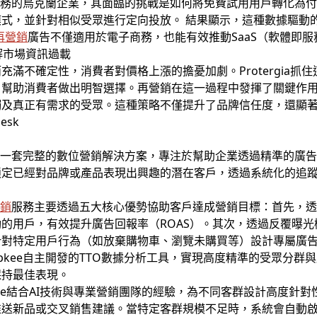
件編輯服務的烏克蘭企業，其面臨的挑戰是如何將免費試用用戶轉化為
式，並針對相似受眾進行定向投放。 結果顯示，這種數據驅動
e再營銷
廣告不僅適用於電子商務，也能有效推動SaaS（軟體即
告破解市場資訊過載
滿不確定性，消費者對價格上漲的擔憂加劇。Protergia抓
助消費者做出明智選擇。再營銷在這一過程中發揮了關鍵作用。Pr
觸及真正有需求的受眾。這種策略不僅提升了品牌信任度，還顯
是一套完整的數位營銷解決方案，專注於幫助企業透過精準的廣
鎖定已經對品牌或產品表現出興趣的潛在客戶，透過系統化的追
營銷
服務主要透過五大核心優勢協助客戶達成營銷目標：首先，
的用戶，有效提升廣告回報率（ROAS）。其次，透過反覆曝
針對特定用戶行為（如放棄購物車、瀏覽未購買等）設計專屬廣
Topkee自主開發的TTO數據分析工具，實現高度精準的受眾分
保持最佳表現。
kee結合AI技術與專業營銷團隊的經驗，為不同客群設計高度針
推送新品或交叉銷售建議。當特定客群規模不足時，系統會自動