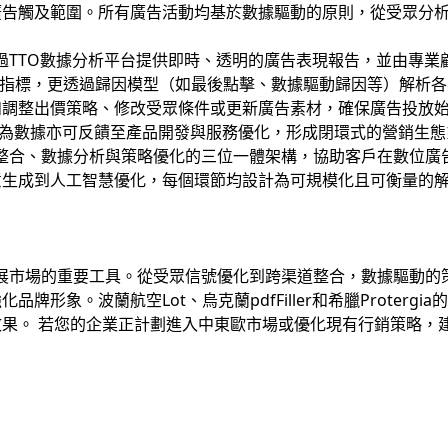
廣告觸及範圍。所有廣告活動均基於數據驅動的原則，從受眾分
e透過TTO數據分析平台提供即時、透明的廣告表現報告，並由專
等指標，更透過歸因模型（如最後點擊、數據驅動歸因等）解析
調整出價策略、修改受眾條件或更新廣告素材，確保廣告投放始
行為數據亦可反饋至產品開發與服務優化，形成閉環式的營銷生態
技術整合、數據分析與策略優化的三位一體架構，協助客戶在數位
意生成到人工智慧優化，每個環節均設計為可規模化且可衡量的
展市場的重要工具。從受眾信號優化到跨渠道整合，數據驅動的
形象。波蘭航空Lot、烏克蘭pdfFiller和希臘Protergi
果。 若您的企業正計劃進入中東歐市場或優化現有行銷策略，