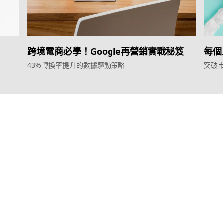
跨境電商必學！Google再營銷實戰秘笈
每個
43%轉換率提升的數據驅動策略
突破
服務
產品
效益型Google廣告服務
Weber Web bu
效益型Meta廣告服務
TTO CDP 
LeadGeneration廣告服務
Leadbox 智
營銷網頁製作
YIS 內容營銷
智能素材優化
YME 對話營銷