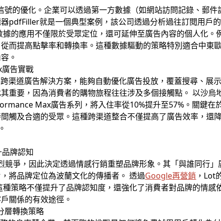
信號的優化。企業可以透過第一方數據（如網站訪問記錄、郵件
pdfFiller就是一個典型案例，該公司透過分析過往訂閱用
數據的應用不僅限於受眾定位，還可延伸至廣告內容的個人化。
，從而提高點擊率和轉換率。這種數據驅動的策略特別適合中東
內容。
Max廣告實戰
gle推出的跨渠道廣告解決方案，能夠自動優化廣告投放，覆蓋搜尋、展
要，因為消費者的購物旅程往往涉及多個接觸點。 以沙烏地阿拉伯的A
rformance Max廣告系列，將入住率從10%提升至57%。
間觸及合適的受眾。這種跨渠道整合不僅提高了廣告效率，還降
。
提升品牌認知
激烈競爭，因此決定透過情感行銷重塑品牌形象。其「與誰同行
，將品牌定位為波蘭文化的傳播者。 透過
Google再營銷
，Lo
。這種策略不僅提升了品牌認知度，還強化了消費者對品牌的情感
客戶關係的有效途徑。
受眾分層轉換策略