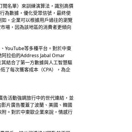
訂閱名單）來訓練演算法，識別高價
戶的行為數據，優化受眾信號，最終使
例如，企業可以根據用戶過往的瀏覽
歐市場，因為該地區的消費者更傾向
示、YouTube等多種平台。對於中東
ddress Jabal Omar
關鍵在於其結合了第一方數據與人工智慧驅
低了每次獲客成本（CPA），為企
」廣告活動強調旅行中的世代連結，並
t的影片廣告覆蓋了波蘭、美國、韓國
依附。對於中東歐企業來說，情感行