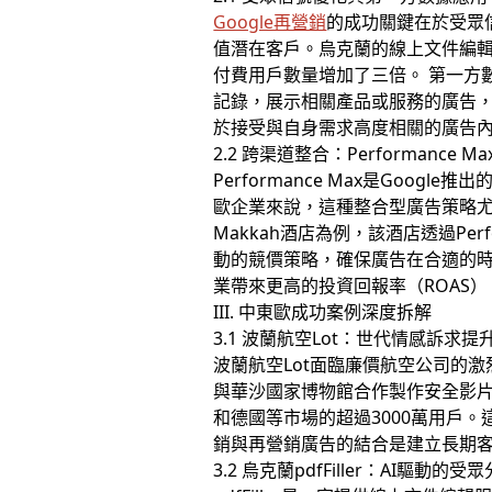
Google再營銷
的成功關鍵在於受眾
值潛在客戶。烏克蘭的線上文件編輯器
付費用戶數量增加了三倍。 第一方
記錄，展示相關產品或服務的廣告
於接受與自身需求高度相關的廣告
2.2 跨渠道整合：Performance 
Performance Max是Goo
歐企業來說，這種整合型廣告策略尤其重
Makkah酒店為例，該酒店透過Pe
動的競價策略，確保廣告在合適的時
業帶來更高的投資回報率（ROAS）
III. 中東歐成功案例深度拆解
3.1 波蘭航空Lot：世代情感訴求
波蘭航空Lot面臨廉價航空公司的
與華沙國家博物館合作製作安全影片
和德國等市場的超過3000萬用戶
銷與再營銷廣告的結合是建立長期
3.2 烏克蘭pdfFiller：AI驅動的