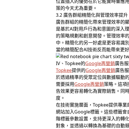
位置插入的優勢在於它能實時響應
策的今天尤為重要。
3.2 廣告群組精簡化與管理效率提升
廣告群組的精簡化帶來管理效率的顯
是基於AI對用戶行為和意圖的深入
的策略規劃和創意開發。管理效率
中。精簡化的另一好處是更容易識別
當的精簡配合AI技術反而能帶來更
IV、Topkee的
Google再營銷
廣告服
Topkee
提供的
Google再營銷
廣告
於透過精準的受眾定位與數據驅動
需要採用
Google再營銷
策略。這項
告效果更容易轉化為實際銷售。同
度。
在技術實施層面，Topkee提供專
網站加入Google標籤。這些標
階標籤參數設置，支持更深入的轉化
對象，並透過以轉換為基礎的自動