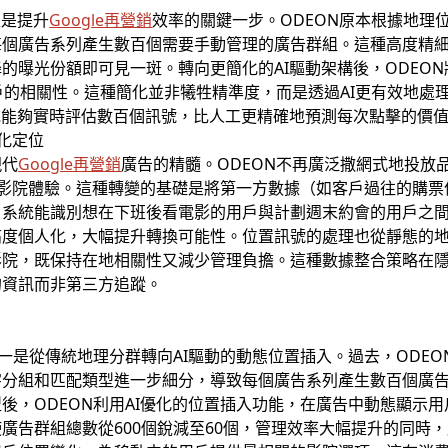
入是提升
Google再營銷
效率的關鍵一步。ODEON原本根據地理
每個廣告系列產生數百個需要手動管理的廣告群組。這種高度精
的曝光份額即可見一斑。轉向更簡化的AI驅動架構後，ODEON
戶的相關性。這種簡化並非犧牲精準度，而是透過AI更有效地處
統能夠實時評估數百個訊號，比人工更精確地預測每次點擊的價
強化定位
現代
Google再營銷
廣告的精髓。ODEON不再廣泛撒網式地投放
uxe影院體驗。這種轉變的基礎是將第一方數據（如客戶過往的購
，系統能識別想在下班後看電影的用戶與計劃週末約會的用戶之
度個人化，大幅提升轉換可能性。位置訊號的處理也從靜態的地
影院，既保持在地相關性又減少管理負擔。這種數據整合策略在
的資訊而非第三方追蹤。
一是從傳統地理分群轉向AI驅動的動態位置插入。過去，ODEO
字分組和匹配類型進一步細分，導致每個廣告系列產生數百個廣
後，ODEON利用AI優化的位置插入功能，在廣告中動態顯示
廣告群組總數從600個銳減至60個，管理效率大幅提升的同時