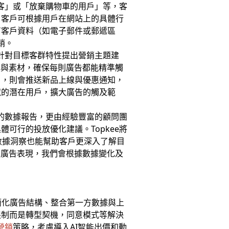
訪客」或「放棄購物車的用戶」等，客
，客戶可根據用戶在網站上的具體行
有客戶資料（如電子郵件或郵遞區
銷。
會針對目標客群特性提出營銷主題建
案與素材，確保每則廣告都能精準觸
戶，則會推送新品上線與優惠通知，
似的潛在用戶，擴大廣告的觸及範
化的數據報告，更由經驗豐富的顧問團
可行的投放優化建議。Topkee將
些數據洞察也能幫助客戶更深入了解目
測廣告表現，我們會根據數據變化及
簡化廣告結構、整合第一方數據與上
限制而是轉型契機，同意模式等解決
再營銷
策略，考慮導入AI智能出價和動