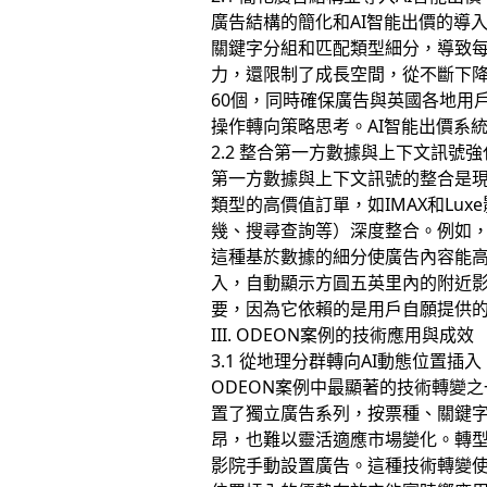
廣告結構的簡化和AI智能出價的導
關鍵字分組和匹配類型細分，導致
力，還限制了成長空間，從不斷下降
60個，同時確保廣告與英國各地用
操作轉向策略思考。AI智能出價系
2.2 整合第一方數據與上下文訊號
第一方數據與上下文訊號的整合是
類型的高價值訂單，如IMAX和L
幾、搜尋查詢等）深度整合。例如
這種基於數據的細分使廣告內容能高
入，自動顯示方圓五英里內的附近
要，因為它依賴的是用戶自願提供
III. ODEON案例的技術應用與成效
3.1 從地理分群轉向AI動態位置插入
ODEON案例中最顯著的技術轉變之
置了獨立廣告系列，按票種、關鍵
昂，也難以靈活適應市場變化。轉型
影院手動設置廣告。這種技術轉變使