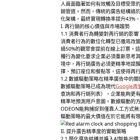
人員面臨著如何有效觸及目標受眾的
銷管道。然而，傳統的廣告結構過於
化架構，最終實現轉換率提升43%
I. 再行銷的核心價值與市場趨勢
1.1 消費者行為轉變對再行銷的影響
消費者行為的數位化轉型已徹底改
過50%的觀眾會提前在線上訂票。
種行為變化要求企業必須重新思考
境中，再行銷廣告必須更精準地提
擇、預訂座位和餐點等，這使得再
1.2 數據驅動策略在精準廣告中的
數據驅動策略已成為現代
Google
查詢和再行銷列表），企業能夠更有
精準地預測用戶意圖。數據驅動的方
ODEON能夠捕捉到僅靠人工方式
驅動策略的最大價值在於它能將有
II. 提升廣告精準度的實戰策略
2.1 簡化廣告結構並導入AI智能出價