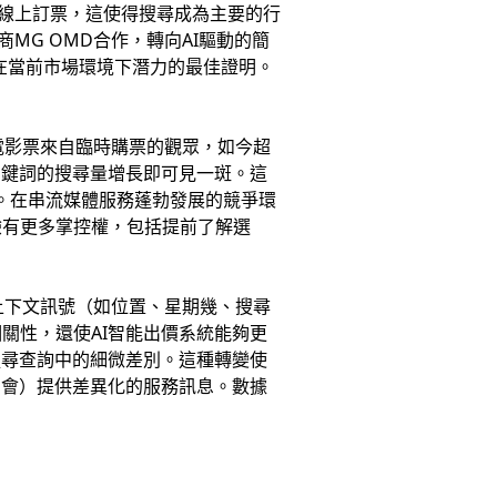
在線上訂票，這使得搜尋成為主要的行
MG OMD合作，轉向AI驅動的簡
在當前市場環境下潛力的最佳證明。
電影票來自臨時購票的觀眾，如今超
關鍵詞的搜尋量增長即可見一斑。這
。在串流媒體服務蓬勃發展的競爭環
驗有更多掌控權，包括提前了解選
上下文訊號（如位置、星期幾、搜尋
關性，還使AI智能出價系統能夠更
搜尋查詢中的細微差別。這種轉變使
約會）提供差異化的服務訊息。數據