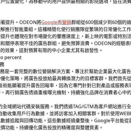
用戶位置變化，為移動中的用戶提供最相關的影院選項，這在消
著提升。ODEON將
Google再營銷
群組從600個減少到60個
理解進行智能重組。這種精簡化使行銷團隊從繁瑣的日常優化工
的提升也體現在對市場變化的響應速度上，新上映的電影或特別
和關停表現不佳的廣告群組，避免預算浪費。ODEON的經驗
好的效果，這對預算有限的中小企業尤其有啟發性。
務
服務是一套完整的數位營銷解決方案，專注於幫助企業最大化廣
的優化策略，將廣告投放給最具轉換潛力的目標客群。我們首先
技術能顯著提升廣告回報率，因為它專門針對已對產品或服務表
時，再行銷廣告透過重複曝光機制，持續強化品牌在消費者心中
業的全域網站代碼安裝服務。我們透過TAG/GTM為客戶網站進
籤會自動收集用戶行為數據，並將訪客加入相關客群。對於使用WEB
數據追蹤與回傳功能。這些數據經過彙整後，Google平台能
競價功能，持續優化廣告投放的精確度與整體質素。