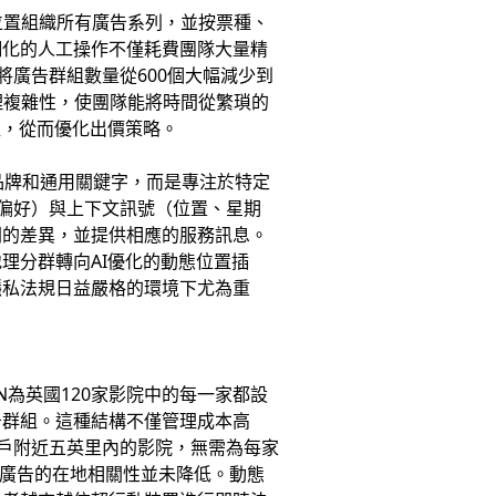
位置組織所有廣告系列，並按票種、
細化的人工操作不僅耗費團隊大量精
將廣告群組數量從600個大幅減少到
理複雜性，使團隊能將時間從繁瑣的
值，從而優化出價策略。
品牌和通用關鍵字，而是專注於特定
票偏好）與上下文訊號（位置、星期
間的差異，並提供相應的服務訊息。
理分群轉向AI優化的動態位置插
隱私法規日益嚴格的環境下尤為重
N為英國120家影院中的每一家都設
告群組。這種結構不僅管理成本高
用戶附近五英里內的影院，無需為每家
，廣告的在地相關性並未降低。動態