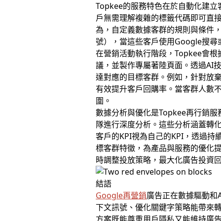
Topkee的服務特色在於自動化
戶無需理解複雜的標籤代碼即可直
為，自定義數據客群的規則與條件
號），當這些客戶使用Google搜
在營銷活動執行階段，Topkee
議，並製作專屬著陸頁面。透過AI
達對應的目標客群。例如，針對放
有效提升客戶回購率。當客群人數
圍。
數據分析與優化是Topkee再行
隊進行深度分析。這些分析涵蓋轉化
客戶的KPI視為自己的KPI，透
標客群特徵，為產品與服務的優化提
時調整投放策略，最大化廣告投資
結語
Google再營銷
廣告正在數據驅動和
下文訊號、優化關鍵字策略能帶來
方案既能尊重用戶隱私又能維持廣