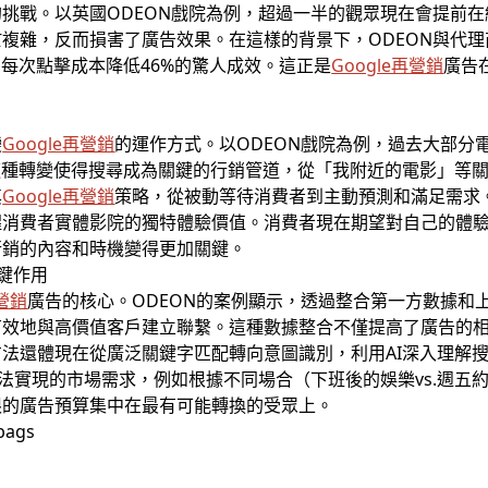
挑戰。以英國ODEON戲院為例，超過一半的觀眾現在會提前
複雜，反而損害了廣告效果。在這樣的背景下，ODEON與代理商
、每次點擊成本降低46%的驚人成效。這正是
Google再營銷
廣告
變
Google再營銷
的運作方式。以ODEON戲院為例，過去大部分
這種轉變使得搜尋成為關鍵的行銷管道，從「我附近的電影」等
其
Google再營銷
策略，從被動等待消費者到主動預測和滿足需求
醒消費者實體影院的獨特體驗價值。消費者現在期望對自己的體
行銷的內容和時機變得更加關鍵。
關鍵作用
再營銷
廣告的核心。ODEON的案例顯示，透過整合第一方數據和
效地與高價值客戶建立聯繫。這種數據整合不僅提高了廣告的相
法還體現在從廣泛關鍵字匹配轉向意圖識別，利用AI深入理解
無法實現的市場需求，例如根據不同場合（下班後的娛樂vs.週五
限的廣告預算集中在最有可能轉換的受眾上。