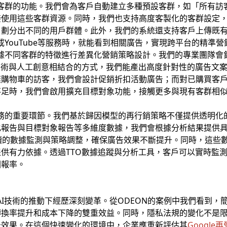
建立客群的功能。我們會為客戶自動建立多種預設客群，如「所有
接使用這些客群資源。同時，我們也支持高度客製化的客群設定
，劃分出不同的用戶群體。此外，我們的系統還支持客戶上傳既
尋或YouTube等服務時，就能看到相關廣告，實現跨平台的精準營
會根據不同客群的特徵進行差異化營銷策略設計。我們的專業團隊
技術與人工創意相結合的方式，我們能產出高度針對性的廣告文
棄購物車的訪客，我們會設計促銷折扣活動廣告；而對已購買客
不足時，我們會啟用擴充目標對象功能，接觸更多與現有客群相
銷服務的重要環節。我們基於歸因模型的再行銷策略不僅提供透明
報告與目標對象報告等多維度數據，我們會根據分析結果提供具體
過持續的數據監測與策略調整，確保廣告效果不斷提升。同時，這
供有力依據。透過TTO數據追蹤與分析工具，客戶可以實時監
回報率。
AI技術的推動下經歷深刻變革。從ODEON的案例中我們看到，
轉換率提升和成本下降的雙重效益。同時，隱私法規的變化不是
告效果。在這個快速變化的環境中，企業應重新評估其
Google