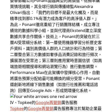
豪華郵輪公司Ponant面臨典型的高價值、低頻率購
買情境挑戰，其全球行銷與傳播總監Alexandra
Olivari指出：「我們的目標不是最大化觸及，而是
精準找到那0.1%有潛力成為客戶的高淨值人群。」
為此，Ponant徹底重組了行銷團隊結構，成立專注
績效的數據科學小組，並與代理商Ekstend建立深度
數據共享合作關係。技術上，Ponant的突破在於三
層AI受眾細分系統：第一層使用機器學習分析歷史客
戶資料，識別高價值人群的人口統計和行為特徵；第
二層整合第三方數據如奢侈品消費記錄和旅行頻次，
擴展潛在受眾池；第三層則應用實時意圖信號（如高
端旅遊相關搜尋和網站瀏覽行為）進行動態調整。
Performance Max在此架構中發揮核心作用，自動
將廣告預算分配給最可能轉換的細分受眾。Ponant
還創新地將線下銷售數據（如旅行社推薦和電話諮
詢）回傳至Google Ads，形成閉環優化系統。
IV、Topkee的
Google再營銷
廣告服務
Topkee
的
Google再營銷
廣告服務專注於幫助企業最