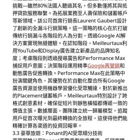
挑戰—雖然80%法國人聽過其名，但多數僅將其與抵
押貸款服務聯繫。為拓展業務至人壽保險和儲蓄帳戶
等新領域，該公司首席行銷長Laurent Gaubert設計
了創新的全漏斗行銷策略。這一策略的核心在於打破
傳統行銷漏斗各階段的人為分割，透過Google AI解
決方案實現無縫體驗。在認知階段，Meilleurtaux利
用YouTube和Display廣告建立新產品的品牌知名
度；考慮階段則透過搜尋廣告和Performance Max
捕捉用戶意圖；決策階段運用精準
Google再營銷
和
動態廣告促進轉換。Performance Max在此策略中
扮演關鍵角色，其優勢在於自動化整合所有Google
廣告資源並使用機器學習優化受眾觸達。對於新推出
的Placement儲蓄帳戶，Meilleurtaux特別設計了跨
格式創意素材，確保從短片到靜態橫幅都傳遞一致的
價值主張。數據層面，團隊建立統一歸屬模型，追蹤
用戶從首次曝光到最終轉換的全旅程，這使得他們能
精確計算各渠道的投資回報率。
3.3 豪華旅遊：Ponant的AI受眾細分技術