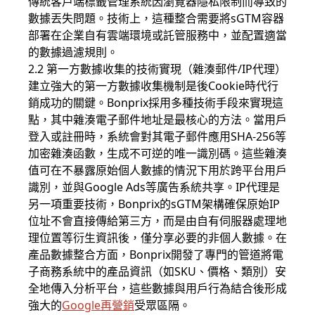
傳統客戶端標籤管理系統因瀏覽器隱私限制而導致的
數據丟失問題。技術上，這種整合需要將sGTM容器
部署在企業自有雲端環境或託管服務中，並配置適當
的數據過濾規則。
2.2 第一方數據收集的技術實現（雜湊郵件/IP代理）
建立強大的第一方數據收集機制是後Cookie時代行
銷成功的關鍵。Bonprix採用多種技術手段來實現這
點，其中雜湊電子郵件地址是最核心的方法。當用戶
登入或註冊時，系統會對其電子郵件應用SHA-256等
加密雜湊函數，生成不可逆的唯一識別碼。這些雜湊
值可在不暴露原始個人數據的情況下用於跨平台用戶
識別，並與Google Ads等廣告系統共享。IP代理是
另一項重要技術，Bonprix的sGTM架構確保原始IP
位址不會直接傳給第三方，而是由自有伺服器處理地
理位置等衍生資訊後，僅分享必要的非個人數據。在
產品數據整合方面，Bonprix開發了專門的管道將電
子商務系統中的產品資訊（如SKU、價格、類別）安
全地傳入分析平台，這些數據與用戶行為結合後形成
強大的
Google再營銷
受眾區隔。