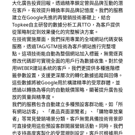
大化廣告投資回報，透過精準鎖定曾與品牌互動的潛
在客戶，有效提升轉換率與品牌記憶度。我們的服務
建立在Google先進的再營銷技術基礎上，結合
Topkee自主研發的數據分析工具TTO，為客戶提供
從策略制定到效果優化的完整解決方案。
在技術實施層面，我們採用專業的全域網站代碼安裝
服務，透過TAG/GTM技術為客戶網站進行完整埋
點。這項技術能自動為整個網站加入標籤，無需逐頁
修改代碼即可實現全面的用戶行為數據收集。對於使
用WEBER建站系統的客戶，我們更提供多種進階標
籤參數設置，支援更深層次的轉化數據追蹤與回傳。
這些數據將被Google用於構建精準的受眾群體，並
透過以轉換為導向的自動競價策略，顯著提升廣告投
放的質量與精準度。
我們的服務包含自動建立多種預設客群功能，如「所
有網站訪客」、「產品頁面瀏覽者」、「購物車放棄
者」等常見營銷場景分類。客戶無需具備技術背景即
可直接使用這些預設客群開展營銷活動。同時，我們
也支持高度客製化的受眾規則設定，客戶可根據用戶