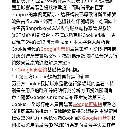
最新統計，超過75%的行銷人員表示Cookie退場將
嚴重影響其廣告投放精準度，而時尚電商巨頭
Bonprix的案例更顯示，這種轉變已導致可衡量訊號
流失高達30%。然而，危機往往伴隨轉機—德國線上
零售商Bonprix透過GA4與伺服器端標籤管理系統
(sGTM)的創新整合，不僅成功克服Cookie限制，更
實現了5%的實際購買量成長。本文將深入解析後
Cookie時代的
Google再營銷
廣告策略，從技術架構
升級到跨產業實戰案例，為您揭示數據隱私合規與行
銷效果雙贏的進階解決方案。
I、
Google再營銷
基礎概念與挑戰
1.1 第三方Cookie退場對再行銷的衝擊
第三方Cookie長期以來是數位行銷領域的基石，特
別是在用戶追蹤和跨網站行為分析方面扮演關鍵角
色。隨著Google Chrome宣布逐步淘汰第三方
Cookie，全球行銷人員面臨著
Google再營銷
策略必
須徹底革新的挑戰。這種轉變直接影響廣告主鎖定目
標受眾的能力，傳統依賴Cookie的
Google再營銷
技
術如動態產品廣告(DPA)和行為定向廣告將失去其精