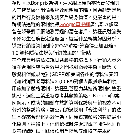
準度。以Bonprix為例，這家線上時尚零售商發現其
人工智慧優化出價系統效能明顯下降，因為缺乏足夠
的用戶行為數據來預測客戶終身價值。更嚴重的是，
跨網站追蹤的限制使得
Google再營銷
廣告難以觸達
曾在競爭對手網站瀏覽過的潛在客戶。這種訊號流失
不僅發生在廣告定位層面，還延伸至轉換歸因分析，
導致行銷投資報酬率(ROAS)的計算變得更加困難。
1.2 資料隱私法規與行銷效果的平衡點
在全球資料隱私法規日益嚴格的環境下，行銷人員必
須在合規性與廣告效果之間找到微妙平衡。歐盟《一
般資料保護規範》(GDPR)和美國各州的隱私法案如
《加州消費者隱私法》(CCPA)對個人數據收集和使
用施加了嚴格限制。這種監管壓力與技術限制的雙重
挑戰，迫使企業重新思考其數據策略。Bonprix的案
例顯示，成功的關鍵在於將資料保護與行銷視為不可
分割的整體策略。該公司透過採用「合法利益」的法
律基礎來合理化追蹤行為，同時實施嚴格的數據最小
化原則。技術上，他們選擇雜湊處理電子郵件地址作
為替代識別碼，既保護用戶隱私又維持了基本的