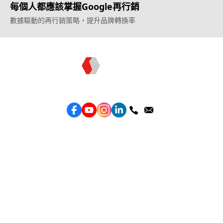
每個人都應該掌握Google再行銷
數據驅動的再行銷策略，提升品牌轉換率
Topkee —— 您的全棧行銷合作夥伴
服務
效益型Google廣告服務
效益型Meta廣告服務
LeadGeneration廣告服務
營銷網頁製作
智能素材優化
產品