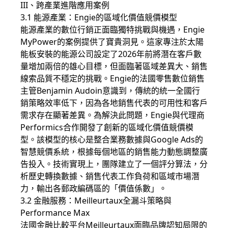
III、跨產業進階應用案例
3.1 能源產業：Engie的區域化價值競價模型
能源產業的數位行銷正面臨獨特挑戰與機遇，Engie
MyPower的案例提供了寶貴洞見。這家專注於太陽
能板安裝的能源公司設定了2026年前將潛在客戶數
量增加兩倍的雄心目標，但面臨著區域差異大、銷售
線索品質不穩定的挑戰。Engie的法國零售數位銷售
主管Benjamin Audoin意識到，傳統的統一全國行
銷策略效率低下，因為各地銷售代表的可用性和客戶
需求存在顯著差異。為解決此問題，Engie與代理商
Performics合作開發了創新的區域化價值競價模
型。該模型的核心是整合業務數據與Google Ads的
智慧競價系統，根據每個地區的銷售能力動態調整廣
告投入。技術實現上，團隊建立了一個評分算法，分
析歷史轉換數據、銷售代表工作負荷和區域市場潛
力，輸出各郵政編碼區的「價值係數」。
3.2 金融服務：Meilleurtaux全漏斗策略與
Performance Max
法國金融比較平台Meilleurtaux面臨品牌認知局限的