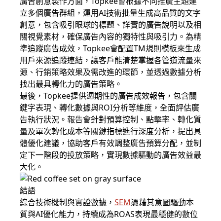
廣告創意製作方面，Topkee會根據不同推廣主題建
立多個廣告群組，運用AI技術批量生成高品質的文字
創意，包含吸引眼球的標題、詳實的廣告說明以及相
關視覺素材，確保廣告內容的獨特性與吸引力。為精
準追蹤廣告成效，Topkee會配置TM規則模板來生成
用戶來源追蹤連結，讓客戶能清楚掌握各管道流量來
源、行銷策略效果及需改進的環節，並透過數據分析
找出最具轉化力的廣告策略。
最後，Topkee提供週期性的廣告成效報告，包含關
鍵字表現、轉化數據與ROI分析等維度，全面評估廣
告執行狀況。報告會針對預算控制、點擊率、轉化質
量及單次轉化成本等關鍵指標進行深度分析，提出具
體優化建議，協助客戶有效調整廣告預算分配，並制
定下一階段的投放策略，實現數據驅動的廣告效益最
大化。
結語
綜合技術機制與實證數據，
SEM
憑藉其意圖驅動本
質與AI優化能力，持續成為ROAS表現最穩健的數位