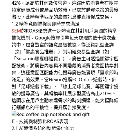
42%，遠高於其他數位管道。這歸因於消費者在搜尋
特定健康成分或產品功效時，已處於購買決策的最後
階段，此時精準匹配的廣告訊息能直接促成交易。
1.2 精準意圖捕捉與即時需求滿足
SEM
的ROAS優勢進一步體現在其對用戶意圖的精準
捕捉機制。Google搜尋引擎每天處理的數十億次查
詢中，包含豐富的語意層級數據，從泛資訊型查詢
（如「健康食品推薦」）到明確交易型查詢（如
「Sesamin膠囊哪裡買」）。廣告主可透過關鍵字匹
配技術，將廣告內容與不同階段的消費者意圖精準對
齊。這種意圖匹配能力使搜尋廣告能實現「需求即時
滿足」的效果。當Nexon推廣FC Online遊戲時，針
對「足球遊戲下載」、「線上足球比賽」等關鍵字投
放的搜尋廣告，其轉換率比展示型廣告高出210%。
這顯示在用戶主動表達需求的時刻觸達，能大幅降低
行銷訊息的干擾性，提升廣告接受度。
II、技術機制強化ROAS表現
2.1 AI競價系統的動態優化能力