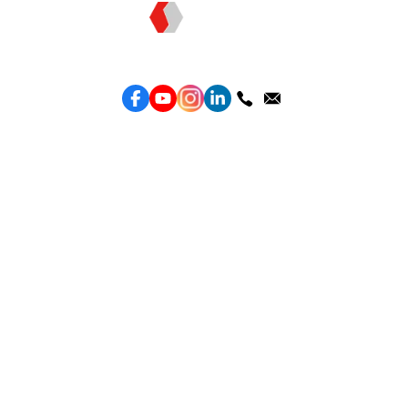
Topkee —— 您的全棧行銷合作夥伴
服務
效益型Google廣告服務
效益型Meta廣告服務
LeadGeneration廣告服務
營銷網頁製作
智能素材優化
產品
Weber Web builder
TTO CDP 營銷歸因
Leadbox 智能獲客
YIS 內容營銷