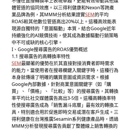
不僅在直接轉換率上表現卓越，更能有效帶動其他媒
體管道的協同效應。以三得利健康和Nexon等跨產
業品牌為例，其MMM分析結果證實
SEM
的平均
ROAS較其他數位管道高出20%以上。這種高效能表
現源自獨特的「意圖驅動」本質，結合Google近年
持續強化的AI競價技術，使其成為數據驅動行銷策略
中不可或缺的核心引擎。
I、Google搜尋廣告的ROAS優勢概述
1.1 搜尋廣告的高轉換率特性
SEM
最顯著的優勢在於其直接對接消費者即時需求
的能力。當使用者在搜尋欄鍵入關鍵字時，這種行為
本身就傳達了明確的購買意圖或資訊需求。根據
Google內部數據，針對商業意圖關鍵字（如「購
買」、「價格」、「比較」等）的搜尋廣告，其轉換
率平均比社交媒體廣告高出3-5倍。這種高轉換率特
性使搜尋廣告成為「銷售漏斗底層」最有效的轉換工
具，特別適合用於促進即時交易或潛在客戶生成。三
得利健康在台灣推廣Sesamin系列健康產品時，透過
MMM分析發現搜尋廣告貢獻了整體線上銷售轉換的