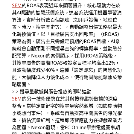
SEM
的ROAS表現近年來顯著提升，核心驅動力在於
其AI驅動的智慧競價系統。這套系統運用機器學習演
算法，實時分析數百個訊號（如用戶設備、地理位
置、時段、搜尋歷史等），自動調整出價策略以最大
化轉換價值。以「目標廣告支出回報率」（tROAS）
策略為例，廣告主只需設定預期的ROAS目標，AI系
統就會自動預測不同搜尋查詢的轉換概率，並動態分
配預算。Nexon的案例顯示，採用tROAS策略後，
其搜尋廣告的實際ROAS較設定目標平均高出22%，
且波動幅度減少40%。這種「設定即忘」的智慧化功
能，大幅降低人力優化成本，使行銷團隊能聚焦於策
略層面。
2.2 搜尋量數據與廣告投放的即時連動
SEM
的另一技術優勢在於其與搜尋趨勢數據的深度
整合。當特定關鍵字的搜尋量突然激增（如節慶購物
季或熱門事件），系統會自動提高相關廣告的曝光權
重，搶佔流量紅利。這種即時響應能力在遊戲產業尤
為關鍵。Nexon發現，當FC Online舉辦電競賽事期