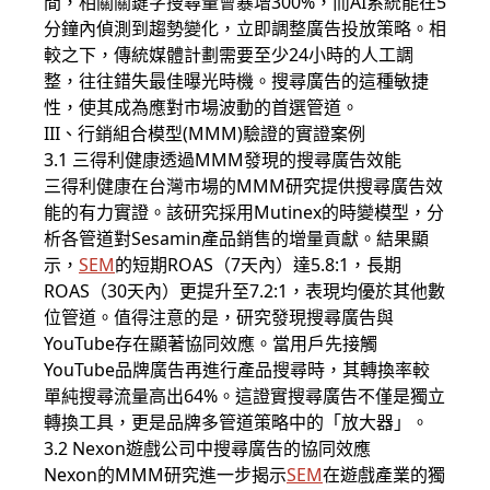
間，相關關鍵字搜尋量會暴增300%，而AI系統能在5
分鐘內偵測到趨勢變化，立即調整廣告投放策略。相
較之下，傳統媒體計劃需要至少24小時的人工調
整，往往錯失最佳曝光時機。搜尋廣告的這種敏捷
性，使其成為應對市場波動的首選管道。
III、行銷組合模型(MMM)驗證的實證案例
3.1 三得利健康透過MMM發現的搜尋廣告效能
三得利健康在台灣市場的MMM研究提供搜尋廣告效
能的有力實證。該研究採用Mutinex的時變模型，分
析各管道對Sesamin產品銷售的增量貢獻。結果顯
示，
SEM
的短期ROAS（7天內）達5.8:1，長期
ROAS（30天內）更提升至7.2:1，表現均優於其他數
位管道。值得注意的是，研究發現搜尋廣告與
YouTube存在顯著協同效應。當用戶先接觸
YouTube品牌廣告再進行產品搜尋時，其轉換率較
單純搜尋流量高出64%。這證實搜尋廣告不僅是獨立
轉換工具，更是品牌多管道策略中的「放大器」。
3.2 Nexon遊戲公司中搜尋廣告的協同效應
Nexon的MMM研究進一步揭示
SEM
在遊戲產業的獨