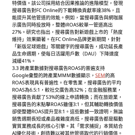
特價值。該公司採用結合因果推論的進階模型，發現
搜尋廣告對FC Online的下載轉換貢獻率達38%，且
能提升其他管道的效能。例如，當搜尋廣告與網咖展
示廣告同時投放時，整體iROAS較單一管道高出
27%。研究也指出，搜尋廣告對新遊戲上市的「熱度
維持」效果顯著。在FC Online品牌更新期間，針對
「新版足球遊戲」等關鍵字的搜尋廣告，成功延長產
品生命週期，使每日活躍用戶數（DAU）下降速度
減緩41%。
3.3 跨產業數據對搜尋廣告ROAS的普遍支持
Google彙整的跨產業MMM數據顯示，
SEM
的高
ROAS表現具有普遍性。在零售業，搜尋廣告的平均
ROAS為6.5:1，較社交廣告高32%；在金融服務業，
搜尋廣告貢獻了53%的線上申請轉換；而在旅遊業，
搜尋廣告的末點擊ROAS雖僅3:1，但其輔助轉換價值
卻使整體ROAS提升至8:1。這些數據一致證明，無論
銷售週期長短或產品複雜度高低，搜尋廣告都是驅動
實質業務成長的核心引擎。其「需求捕捉」本質結合
AI優化技術，創造難以被其他管道取代的行銷價值。