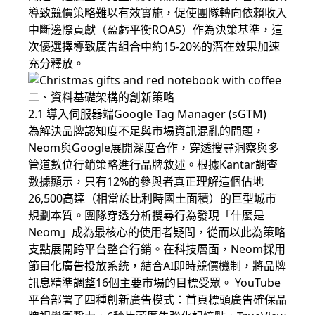
導致競價策略難以有效實施，促使團隊轉向依賴收入
中斷邊際貢獻（盈虧平衡ROAS）作為決策基準，這
次優選擇導致廣告組合中約15-20%的潛在效果加速
充分釋放。
二、資料基礎架構的創新策略
2.1 導入伺服器端Google Tag Manager (sGTM)
為解決品牌認知度不足與市場資訊混亂的問題，
Neom與Google展開深度合作，穿透搜尋洞察與多
管道數位行銷策略進行品牌敘述。根據Kantar調查
數據顯示，只有12%的參與者真正理解這個佔地
26,500高達（相當於比利時國土面積）的巨型城市
規劃本質。團隊穿透分析搜尋行為發現「什麼是
Neom」成為最核心的使用者疑問，從而以此為策略
支點展開跨平台整合行銷。在科技層面，Neom採用
節目化廣告投放系統，結合AI即時競價機制，將品牌
訊息精準調整16個主要市場的目標受眾。 YouTube
平台部署了四種創新廣告模式：首頁標頭廣告確保品