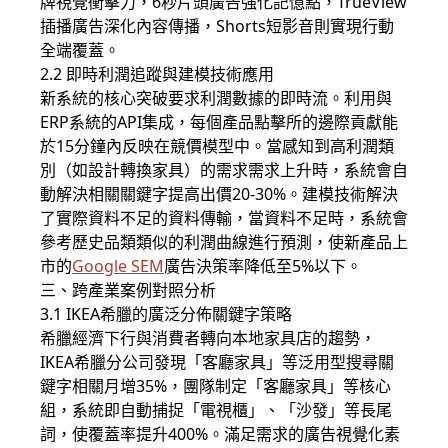
牌視覺衝擊力，6秒片頭廣告強化記憶點，TrueView
插播廣告深化內容傳播，Shorts短影音則實現行動
全端覆蓋。
2.2 即時利潤追蹤與建模技術應用
新系統的核心突破要求利潤數據的即時流。利用與
ERP系統的API集成，每個產品點擊所的邊際貢獻能
於15分鐘內反映在競價模型中。當感知到高利潤類
別（如設計轉換家具）的需求需求上升時，系統會自
動解決相關關鍵字提高出價20-30%。建模技術解決
了實際資料不足的資料傳輸，當資料不足時，系統會
參考歷史品類類似的利潤曲線進行預測，使新產品上
市的
Google SEM
廣告決策率降低至5%以下。
三、跨產業案例對照分析
3.1 IKEA希臘的廣泛分佈關鍵字策略
希臘經濟下行與消費者轉向本地家具店的趨勢，
IKEA希臘分公司發現「客廳家具」等泛用型搜尋關
鍵字相關月增35%，
團隊制定「客廳家具」等核心
組，系統即自動捕捉「電視櫃」、「沙發」等長尾
詞，使覆蓋率提升400%。滿足需求的廣告視覺化素