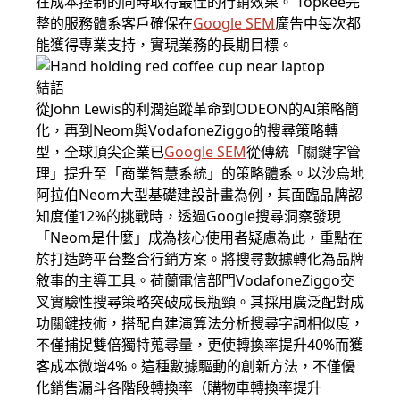
在成本控制的同時取得最佳的行銷效果。 Topkee完
整的服務體系客戶確保在
Google SEM
廣告中每次都
能獲得專業支持，實現業務的長期目標。
結語
從John Lewis的利潤追蹤革命到ODEON的AI策略簡
化，再到Neom與VodafoneZiggo的搜尋策略轉
型，全球頂尖企業已
Google SEM
從傳統「關鍵字管
理」提升至「商業智慧系統」的策略體系。以沙烏地
阿拉伯Neom大型基礎建設計畫為例，其面臨品牌認
知度僅12%的挑戰時，透過Google搜尋洞察發現
「Neom是什麼」成為核心使用者疑慮為此，重點在
於打造跨平台整合行銷方案。將搜尋數據轉化為品牌
敘事的主導工具。荷蘭電信部門VodafoneZiggo交
叉實驗性搜尋策略突破成長瓶頸。其採用廣泛配對成
功關鍵技術，搭配自建演算法分析搜尋字詞相似度，
不僅捕捉雙倍獨特蒐尋量，更使轉換率提升40%而獲
客成本微增4%。這種數據驅動的創新方法，不僅優
化銷售漏斗各階段轉換率（購物車轉換率提升