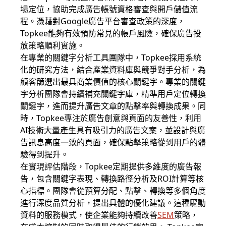
場定位，協助完成廣告帳號資格審查與開戶儲值流
程。憑藉對Google廣告平台審查政策的深度，
Topkee能夠有效預防常見的帳戶風險，確保廣告投
放策略順利實施。
在專業的關鍵字分析工具團隊中，Topkee採用系統
化的研究方法，結合產業資料庫與競爭對手分析，為
顧客篩選出最具商業價值的核心關鍵字。專業的關鍵
字分析團隊會持續補充關鍵字庫，精準用戶定位轉換
關鍵字，進而提升廣告文章的點擊率與轉換成果。同
時，Topkee專注於廣告創意與頁面的友善性，利用
AI技術大量產生具有吸引力的廣告文案，並設計與廣
告訊息高度一致的頁面，確保點擊策略從到用戶的體
驗得到提升。
在實現評估階段，Topkee定期提供多維度的廣告報
告，包含關鍵字表現、轉換路徑分析及ROI計算等核
心指標。團隊會從預算分配、點擊、轉換等多個角度
進行深度品質分析，提出具體的優化建議。這種驅動
資料的服務模式，使企業能夠持續改善
SEM
策略，