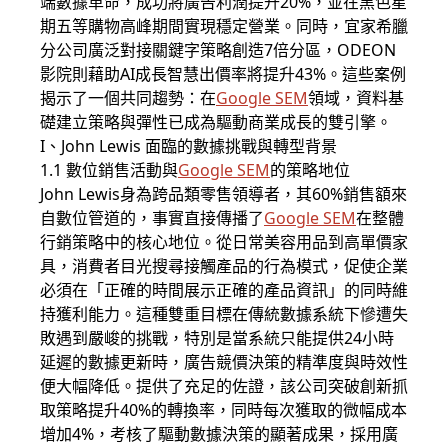
端數據革命，成功將廣告利潤提升20%，並在黑色星
期五等購物高峰期間實現穩定營業。同時，宜家希臘
分公司廣泛對接關鍵字策略創造7倍分區，ODEON
影院則藉助AI成長智慧出價率將提升43%。這些案例
揭示了一個共同趨勢：在
Google SEM
領域，資料基
礎建立策略與彈性已成為驅動商業成長的雙引擎。
I、John Lewis 面臨的數據挑戰與轉型背景
1.1 數位銷售活動與
Google SEM
的策略地位
John Lewis身為跨品類零售領導者，其60%銷售額來
自數位管道的，事實直接傳播了
Google SEM
在整體
行銷策略中的核心地位。從日常美容用品到高單價家
具，消費者目光搜尋接觸產品的行為模式，促使企業
必須在「正確的時間展示正確的產品資訊」的同時維
持獲利能力。這種雙重目標在傳統數據系統下慘遭失
敗遇到嚴峻的挑戰，特別是當系統只能提供24小時
延遲的數據更新時，廣告競價決策的精準度與時效性
便大幅降低。提供了充足的佐證，該公司突破創新抓
取策略提升40%的轉換率，同時每次獲取的微幅成本
增加4%，考核了驅動數據決策的顯著成果，採用廣