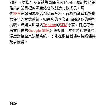
9%），更增加交叉銷售量僅突破140%，驗證搜尋策
略與商業目標的深度結合能創造指數成長。現
代
SEM
已發展為整合AI受眾分析、行為預測與動態創
意優化的智慧系統。如果您的企業正面臨類似的轉型
挑戰，建議立即諮詢
Topkee
的
SEM
專家，打造符合
商業目標的
Google SEM
升級藍圖。唯有將搜尋資料
深度對接企業決策系統，才能在數位戰場中持續保持
競爭優勢。
附錄