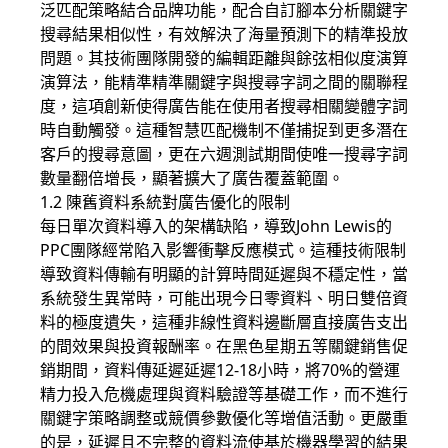
泛匹配策略結合品牌功能，配合自訂腳本分析關鍵字
搜尋結果相似性，有效解決了海量預測下的精準投放
問題。其技術團隊開發的編輯距離與餘弦相似度演算
演算法，能精準精準關鍵字與搜尋字詞之間的關聯程
度，這項創新使得廣告能在使用者搜尋相關變體字詞
時自動觸發。這種智慧匹配機制不僅捕捉到更多潛在
客戶的搜尋意圖，更在六週測試期間使唯一搜尋字詞
數量翻倍增長，顯著擴大了廣告覆蓋範圍。
1.2 陳舊資料系統對廣告優化的限制
每日單次資料導入的架構缺陷，導致John Lewis的
PPC團隊經常陷入影響衝擊反應模式。這種技術限制
導致資料傳輸有明顯的計算時間延遲與不穩定性，當
系統發生異常時，可能出現今日零資料、明日雙倍資
料的極度遺失，這種非線性資料邊斷層直接廣告支出
的間效果與投資報酬率。在黑色星期五等關鍵銷售促
銷期間，資料傳延遲延遲12-18小時，將70%的營運
精力投入危機處理與資料驗證等基礎工作，而不進行
關鍵字策略調整或競價參數優化等增值活動。更嚴重
的是，延遲且不完整的資料流使基於機器學習的結果