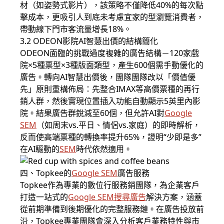
材（如姿勢式影片），該策略不僅降低40%的每次點
擊成本，更吸引人到底未考慮宜家的型瀏覽消費者，
帶動線下門市客流量增長18%。
3.2 ODEON影院AI智慧出價的結構簡化
ODEON面臨的挑戰過度複雜的廣告結構－120家戲
院×5種票型×3種版面類型，產生600個需手動優化的
廣告。轉向AI智慧出價後，團隊團隊改以「價值優
先」原則重構佈局：先整合IMAX等高價票種的再行
銷人群，然後實現位置插入功能自動顯示5英里內影
院。結果廣告群銳減至60個，但允許AI對
Google
SEM
（如周末vs.平日、情侶vs.家庭）的即時解析，
反而使高端票種的轉換率提升65%，證明“少即是多”
在AI驅動的
SEM
時代依然適用。
四、Topkee的
Google SEM
廣告服務
Topkee作為專業的數位行服務銷團隊，為企業客戶
打造一站式的
Google SEM
搜尋廣告
解決方案，涵蓋
從前期準備到後期優化的完整服務鏈。在廣告投放前
沿，Topkee專業團隊會深入分析客戶業務特性與市