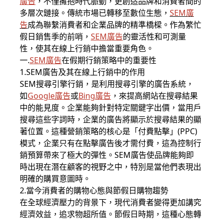
廣告
，不僅擁抱時代脈動，更創造品牌和消費者間的
多層次鏈接。傳統市場已轉移至數位生態，
SEM廣
告
成為聯繫消費者和企業品牌的精準橋樑。作為繁忙
假日銷售季的前哨，
SEM廣告
的靈活性和可測量
性，使其在線上行銷中擔當重要角色。
一.
SEM廣告
在假期行銷策略中的重要性
1.SEM廣告及其在線上行銷中的作用
SEM搜尋引擎行銷，是利用搜尋引擎的廣告系統，
如
Google廣告
或
Bing廣告
，來提高網站在搜尋結果
中的能見度。企業能夠針對特定關鍵字出價，當用戶
搜尋這些字詞時，企業的廣告將顯示於搜尋結果的顯
著位置。這種營銷策略的核心是「付費點擊」(PPC)
模式，企業只有在點擊廣告後才需付費，這為控制行
銷預算帶來了極大的彈性。SEM廣告使品牌能夠即
時出現在潛在顧客的視野之中，特別是當他們表現出
明確的購買意圖時。
2.當今消費者的購物心態與節假日購物趨勢
在全球經濟壓力的背景下，現代消費者變得更加講究
經濟效益，追求物超所值。節假日時期，這種心態轉