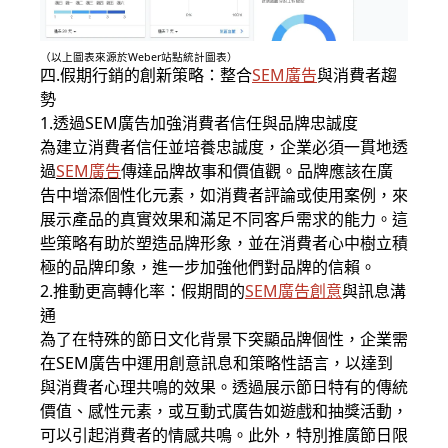
（以上圖表來源於Weber站點統計圖表）
四.假期行銷的創新策略：整合
SEM廣告
與消費者趨
勢
1.透過SEM廣告加強消費者信任與品牌忠誠度
為建立消費者信任並培養忠誠度，企業必須一貫地透
過
SEM廣告
傳達品牌故事和價值觀。品牌應該在廣
告中增添個性化元素，如消費者評論或使用案例，來
展示產品的真實效果和滿足不同客戶需求的能力。這
些策略有助於塑造品牌形象，並在消費者心中樹立積
極的品牌印象，進一步加強他們對品牌的信賴。
2.推動更高轉化率：假期間的
SEM廣告創意
與訊息溝
通
為了在特殊的節日文化背景下突顯品牌個性，企業需
在SEM廣告中運用創意訊息和策略性語言，以達到
與消費者心理共鳴的效果。透過展示節日特有的傳統
價值、感性元素，或互動式廣告如遊戲和抽獎活動，
可以引起消費者的情感共鳴。此外，特別推廣節日限