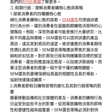
我們的
ROI計算器
了解更多。
三.假期行銷：理解消費者購物心態與策略
1.探索消費者的四種購物心態
細化消費者購物心態的探索，
SEM廣告
可透過詳盡
的行為分析，識別消費者在面臨假期購物決策時的心
理階段。例如，深思熟慮者可能會進行大量研究，比
較不同產品與價格，SEM廣告可以提供詳盡的產品
資訊，滿足其對資訊的渴望。尋求優惠的消費者期待
性價比高的交易，SEM廣告策略應該聚焦於展示促
銷和折扣信息。對於那些已經有明確購買目標的堅定
消費者，廣告則應直接且簡潔，以加速決策過程。而
專注型消費者則需要一個不受干擾的購物體驗，
SEM廣告則要確保網站頁面的相關性且易於導航，
協助快速達成購買。
2.消費者節假日購物習慣的變化及其對行銷策略的影
響
隨著移動設備和社交媒體的普及，消費者的購物行為
日益受到這些平台的影響，從而導致購物決策的即時
性和便捷性越來越重要。SEM廣告策略必須針對快