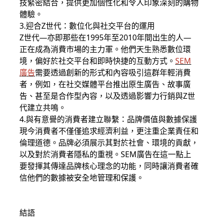
技緊密結合，提供更加個性化和令人印象深刻的購物
體驗。
3.迎合Z世代：數位化與社交平台的運用
Z世代
—亦即那些在1995年至2010年間出生的人—
正在成為消費市場的主力軍。他們天生熟悉數位環
境，偏好於社交平台和即時快捷的互動方式。
SEM
廣告
需要透過創新的形式和內容吸引這群年輕消費
者，例如，在社交媒體平台推出原生廣告、故事廣
告、甚至是合作型內容，以及透過影響力行銷與Z世
代建立共鳴。
4.與有意譽的消費者建立聯繫：品牌價值與數據保護
現今消費者不僅僅追求經濟利益，更注重企業責任和
倫理道德。品牌必須展示其對於社會、環境的貢獻，
以及對於消費者隱私的重視。SEM廣告在這一點上
要發揮其傳達品牌核心理念的功能，同時讓消費者確
信他們的數據被安全地管理和保護。
結語