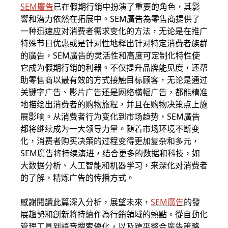
SEM廣告
已在假期行銷中扮演了重要的角色，其影
響和潜力依然在拓展中。SEM廣告為零售商提供了
一种迅速应对消费者需求变化的方法，无论是在推广
特殊节日优惠或是针对性地释出针对特定消费者族群
的廣告，SEM廣告的灵活性和高度可定制化特性使
它成为假期行銷的利器。不仅提升品牌能见度，还帮
助零售商以最有效的方式接触目标顾客，无论是通过
关键字广告、影片广告还是网络横幅广告，都能精准
地描绘出消费者的购物旅程，并且在购物决策点上施
展影响。从消费者行为变化到市场趋势，SEM廣告
都将继续成为一大领导力量。随着市场环境不断变
化，消费者购买决策的过程变得更加复杂和多元，
SEM廣告将持续演进，结合更多的数据和科技，如
大数据分析、人工智能和机器学习，来深化对消费者
的了解，精炼广告的传播方式。
感謝閱讀此篇深入分析，展望未來，
SEM廣告
的發
展趨勢和創新將持續作為行銷領域的熱點。從自動化
管理工具到語音搜索優化，以及跨平整合廣告策略