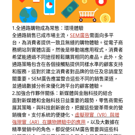
1.全通路購物成為常態：環境體驗
全通路銷售已成市場主流，
SEM廣告
需面向多平
台，為消費者提供一致且無縫的購物體驗。從電子商
務網站到實體店面，然後是移動端應用程式，消費者
希望能通過不同途徑輕鬆購買相同的產品。此外，全
通路策略包含在各個接觸點提供同樣水準的顧客支持
和服務，這對於建立消費者對品牌的信任及忠誚度至
關重要。SEM廣告應當整合這些不同的銷售渠道，
並通過數據分析來優化跨平台的顧客體驗。
2.加強合作夥伴關係：新媒體與金融科技的結合
面對新媒體和金融科技日益重要的趨勢，零售商需拓
展其策略，與科技創新嵌合，把握這些變革帶來的營
銷機會。支付系統的便捷化、
虛擬現實（VR）與增
強現實（AR）在購物體驗中的應用
，以及大數據在
精準營銷中的角色，都促使SEM廣告需要與這些科