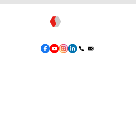
Topkee —— 您的全棧行銷合作夥伴
服務
效益型Google廣告服務
效益型Meta廣告服務
LeadGeneration廣告服務
營銷網頁製作
智能素材優化
產品
Weber Web builder
TTO CDP 營銷歸因