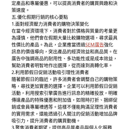
定產品和專屬優惠，可以提高消費者的購買興趣和決
策速度。
五.優化假期行銷的核心要點
1.面對經濟壓力消費者的購物決策變化
在當今經濟環境下，消費者對於價格與質量的考量更
為謹慎，他們會在假期大量比較購物選項，尋求最具
性價比的產品。為此，企業應當透過
SEM廣告
強化
訊息的價值導向，突出產品的經濟效益和高品質。在
廣告中強調商品的耐用性、多功能性或是成本效益，
幫助消費者明智地作出選擇，從而達到高轉化率。
2.利用節假日促銷活動吸引理性消費者
隨著節假日的臨近，許多消費者會調整自己的購物策
略，尋找更加實惠的選擇。企業可以利用節假日促銷
活動，利用搜索引擎廣告進行訊息的精確投放，明確
傳達產品的特殊優惠和附加值，如限時打折、捆綁促
銷或會員專屬禮遇等。這樣不僅能夠滿足理性消費者
的實用需求，還能透過引人關注的促銷活動增加品牌
吸引力，提升消費者的購買動機。
3.聚焦消費者期望，提供高品質產品與個人化服務