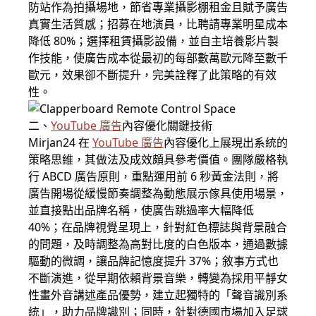
防站作為拍攝場地，節省專業攝影棚租金且賦予廣告
真實生活質感；招募在地演員，比聘請專業明星成本
降低 80%；選擇租賃攝影設備，並自主培養影片製
作技能，使廣告成本從最初的每部數萬歐元降至數千
歐元，效果卻不斷提升，完美詮釋了此策略的有效
性。
二、
YouTube 廣告
內容優化關鍵技術
Mirjan24 在
YouTube 廣告
內容優化上展現出系統的
策略思維，其做法及成效頗具參考價值。團隊嚴格執
行 ABCD 廣告原則，重點運用前 6 秒黃金法則，將
廣告開場從緩慢節奏調整為動態展示傢具使用場景，
並直接點出品牌名稱，使廣告跳過率大幅降低
40%；在品牌視覺呈現上，針對紅色標誌與背景融合
的問題，及時調整為高對比度的白色版本，通過數據
驅動的微調，讓品牌記憶度提升 37%；敘事方式也
不斷演進，從早期依賴背景音樂，轉變為採用平靜女
性畫外音講述產品優勢，建立起獨特的「聲音識別系
統」，助力品牌識別；同時，針對德國市場加入足球