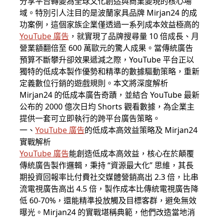
分享平台轉變為全球文化創造與商業變現的核心場
域。特別引人注目的是波蘭家具品牌 Mirjan24 的成
功案例，這個家族企業僅透過一系列成本效益極高的
YouTube 廣告
，就實現了品牌搜尋量 10 倍成長、月
營業額翻倍至 600 萬歐元的驚人成果。當傳統廣告
預算不斷攀升卻效果遞減之際，YouTube 平台正以
獨特的低成本製作優勢和精準的數據驅動策略，重新
定義數位行銷的遊戲規則。本文將深度解析
Mirjan24 的低成本廣告奇蹟，並結合 YouTube 最新
公布的 2000 億次日均 Shorts 觀看數據，為企業主
提供一套可立即執行的跨平台廣告策略。
一、
YouTube 廣告
的低成本高效益策略及 Mirjan24
實戰解析
YouTube 廣告
能創造低成本高效益，核心在於顛覆
傳統廣告製作邏輯，秉持 “資源最大化” 思維，其長
期投資回報率比付費社交媒體營銷高出 2.3 倍，比串
流電視廣告高出 4.5 倍，製作成本比傳統電視廣告降
低 60-70%，還能精準投放觸及目標客群，避免無效
曝光。Mirjan24 的實戰堪稱典範，他們改造當地消