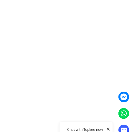
營銷網頁製作
智能素材優化
產品
Weber Web builder
TTO CDP 營銷歸因
Leadbox 智能獲客
YIS 內容營銷
YME 對話營銷
Topkee
關於我們
聯絡我們
Topkee動態
Topkee理念
隱私政策
×
Chat with Topkee now
© 2011–2026 Topkee Media. All rights reserved.