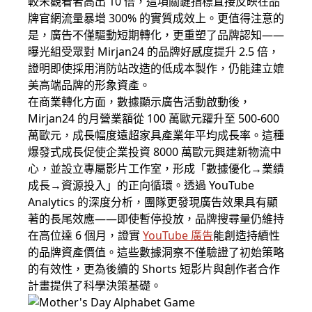
較未觀看者高出 10 倍，這項關鍵指標直接反映在品
牌官網流量暴增 300% 的實質成效上。更值得注意的
是，廣告不僅驅動短期轉化，更重塑了品牌認知——
曝光組受眾對 Mirjan24 的品牌好感度提升 2.5 倍，
證明即使採用消防站改造的低成本製作，仍能建立媲
美高端品牌的形象資產。
在商業轉化方面，數據顯示廣告活動啟動後，
Mirjan24 的月營業額從 100 萬歐元躍升至 500-600
萬歐元，成長幅度遠超家具產業年平均成長率。這種
爆發式成長促使企業投資 8000 萬歐元興建新物流中
心，並設立專屬影片工作室，形成「數據優化→業績
成長→資源投入」的正向循環。透過 YouTube
Analytics 的深度分析，團隊更發現廣告效果具有顯
著的長尾效應——即使暫停投放，品牌搜尋量仍維持
在高位達 6 個月，證實
YouTube 廣告
能創造持續性
的品牌資產價值。這些數據洞察不僅驗證了初始策略
的有效性，更為後續的 Shorts 短影片與創作者合作
計畫提供了科學決策基礎。