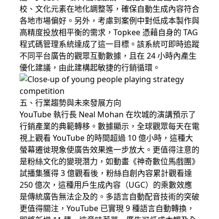
校、文化元素在地化調整等，確保自動生成內容符合
各地市場偏好。另外，考慮到案例中對低成本製作與
高精度投放相平衡的需求，Topkee 憑藉自身的 TAG
程式碼管理系統達成了這一目標。該系統可即時追蹤
不同平台廣告的觀眾互動數據，且在 24 小時內產生
優化建議，由此建構起敏捷的行銷循環。
五、行業趨勢與未來發展方向
YouTube 執行長 Neal Mohan 在坎城的演講預示了
行銷產業的典範轉移。數據顯示，全球觀眾每天在電
視上觀看 YouTube 的時間超過 10 億小時，這種大
螢幕遷徙現象使廣告效果進一步放大。更值得注意的
是粉絲文化的變現潛力，如動畫《神奇數位馬戲團》
試播集獲得 3 億觀看後，粉絲自創內容累計觀看達
250 億次，這種用戶生成內容（UGC）的乘數效應
是傳統廣告無法企及的。多語言自動配音技術的突破
更值得關注，YouTube 已實現 9 種語言自動轉換，