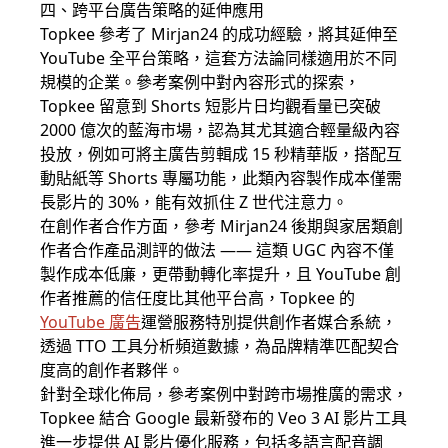
四、跨平台廣告策略的延伸應用
Topkee 參考了 Mirjan24 的成功經驗，將其延伸至
YouTube 全平台策略，這套方法論同樣適用於不同
規模的企業。參考案例中對內容形式的探索，
Topkee 留意到 Shorts 短影片日均觀看量已突破
2000 億次的藍海市場，認為其尤其適合輕量級內容
投放，例如可將主廣告剪輯成 15 秒精華版，搭配互
動貼紙等 Shorts 專屬功能，此類內容製作成本僅需
長影片的 30%，能有效抓住 Z 世代注意力。
在創作者合作方面，參考 Mirjan24 後期與家居類創
作者合作產品測評的做法 —— 這類 UGC 內容不僅
製作成本低廉，更帶動轉化率提升，且 YouTube 創
作者推薦的信任度比其他平台高，Topkee 的
YouTube 廣告
運營服務特別提供創作者媒合系統，
透過 TTO 工具分析頻道數據，為品牌精準匹配契合
度高的創作者夥伴。
針對全球化佈局，參考案例中對跨市場推廣的需求，
Topkee 結合 Google 最新發布的 Veo 3 AI 影片工具
進一步提供 AI 影片優化服務，包括多語言配音調