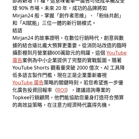
即將新增 11 種，這意味著單一廣告可低成本觸及全
球 90% 市場。未來 20 年，成功的品牌將如
Mirjan24 般，掌握「創作者思維」、「粉絲共創」
和「AI賦能」三位一體的新行銷模式。
結語
Mirjan24 的故事證明，在數位行銷時代，創意與數
據的結合遠比龐大預算更重要。從消防站改造的臨時
攝影棚到月營業額600萬歐元的飛躍，這個
YouTube
廣告
案例為中小企業提供了完整的實戰藍圖。隨著
YouTube Shorts 觀看量突破 2000 億次、AI 工具降
低多語言製作門檻，現在正是企業重新審視
YouTube 廣告
策略的關鍵時刻。若您希望進一步優
化廣告投資回報率（
ROI
），建議諮詢專業的
Topkee行銷顧問，他們能協助您量身打造符合預算
的高效益策略，在注意力經濟時代贏得先機。