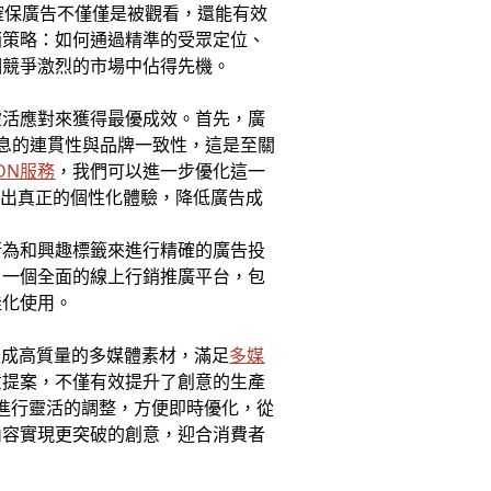
確保廣告不僅僅是被觀看，還能有效
銷策略：如何通過精準的受眾定位、
個競爭激烈的市場中佔得先機。
靈活應對來獲得最優成效。首先，廣
信息的連貫性與品牌一致性，這是至關
GDN服務
，我們可以進一步優化這一
造出真正的個性化體驗，降低廣告成
行為和興趣標籤來進行精確的廣告投
了一個全面的線上行銷推廣平台，包
佳化使用。
生成高質量的多媒體素材，滿足
多媒
意提案，不僅有效提升了創意的生產
進行靈活的調整，方便即時優化，從
內容實現更突破的創意，迎合消費者