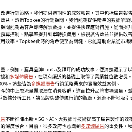
改進行銷策略。我們提供週期性的成效報告，其中包括廣告報告
效益。透過Topkee的行銷顧問，我們能夠提供精準的數據解
銷顧問能夠為客戶即時解讀數據，並提供快速應對措施，從而提
從預算控制、點擊率提升到單轉換費用，檢視廣告效益並提供改
用效率。Topkee此時的角色便至為關鍵，它能幫助企業從市
量。例如，寢具品牌LooCa及拜耳的成功故事，便清楚顯示了
數據和
多媒體廣告
，在現有渠道的基礎上取得了業績雙位數增長
00%。這些皆為
多媒體廣告
行銷策略帶來的實際效益案例。
漏斗的中上層流量攫取潛在消費客群，進而拉升品牌市場聲量，
的用戶數據分析工具，讓品牌突破傳統行銷的瓶頸，源源不斷地吸
廣告
不斷推陳出新。5G、AI、大數據等技術提高了廣告製作的
間的深度融合。目前，很多政府也意識到
多媒體廣告
的重要性，