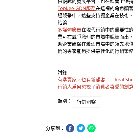
供優越的發展平台，也在監管上保
Topkee-GDN服務
在這裡的角色顯
場競爭中，這些支持讓企業在技術
結論
多媒體廣告
在現代行銷中的重要性
業可在競爭激烈的市場中脫穎而出
助企業確保在激烈市場中的領先地位
們的專家能夠提供最佳化的行銷策
附錄
有凖賣家，也有新顧客——Real S
行銷人爲何忽視了消費者喜愛的創
類別：
行銷洞察
分享到：