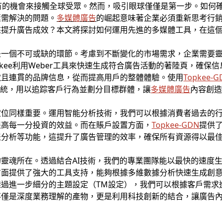
有的機會來接觸全球受眾。然而，吸引眼球僅僅是第一步。如何
亟需解決的問題。
多媒體廣告
的崛起意味著企業必須重新思考行
來提升廣告成效？本文將探討如何運用先進的多媒體工具，在這
是一個不可或缺的環節。考慮到不斷變化的市場需求，企業需要
kee利用Weber工具來快速生成符合廣告活動的著陸頁，確保
致且連貫的品牌信息，從而提高用戶的整體體驗。使用
Topkee-
系統，用以追踪客戶行為並劃分目標群體，讓
多媒體廣告
內容創
定位同樣重要。運用智能分析技術，我們可以根據消費者過去的
提高每一分投資的效益。而在賬戶設置方面，
Topkee-GDN
提供
表分析等功能，這提升了廣告管理的效率，確保所有資源得以最
靈魂所在。透過結合AI技術，我們的專業團隊能以最快的速度
方面提供了強大的工具支持，能夠根據多維數據分析快速生成創
透過進一步細分的主題設定（TM設定），我們可以根據客戶需求
不僅是深度業務理解的產物，更是利用科技創新的結合，讓廣告