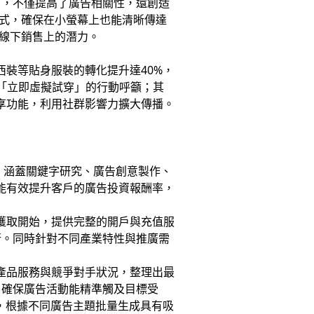
），不僅提高了廣告相關性，還創造
方式，確保在小螢幕上也能清晰傳達
線下銷售上的潛力。
西裝等貼身服裝的轉化提升達40%，
註「立即虛擬試穿」的行動呼籲；其
分享功能，利用社群影響力擴大傳播。
。
，涵蓋關鍵字研究、廣告創意製作、
e能有效提升客戶的廣告投資報酬率，
質獲取開始，提供完整的開戶與充值服
行。同時針對不同產業特性與推廣需
、產品服務與競爭對手狀況，整理出最
，確保廣告活動能精準觸及目標受
式，根據不同廣告主題批量生成具有吸