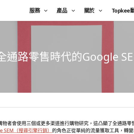
服務
產品
關於
Topkee
通路零售時代的Google S
的南非購物者會使用三個或更多渠道進行購物研究，這凸顯了全通路
le SEM
（
搜尋引擎行銷
）
的角色正從單純的流量獲取工具，轉變