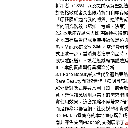
折扣者（18%）以及提前購買聖誕
對價格敏感者突出限時折扣和庫存緊張
「哪種腮紅適合我的膚質」這類對話
者的研究階段（認知、考慮、決策
2.2 本地庫存廣告與即時轉換技術應
本地庫存廣告已成為連接數位足跡
惠。Makro的案例證明，當消費者
式更進一步，當消費者搜尋商品時
或快遞配送）。這種無縫轉換體驗
III、案例實證與行業標竿分析
3.1 Rare Beauty的Z世代全通路策
Rare Beauty面對Z世代「精
AI分析對話式搜尋意圖（如「適合
意，確保訊息與用戶當下的需求階段匹配；
實使用效果。這套策略不僅帶來7倍RO
而是作為串聯官網、社交媒體和實
3.2 Makro零售商的本地庫存廣告
南非零售集團Makro的案例展示了
G