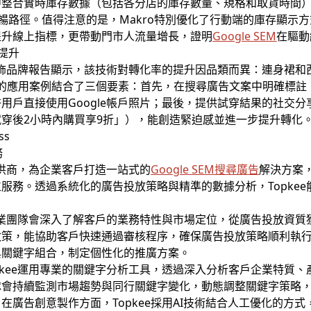
中整合實時庫存數據（包括各分店的庫存數量、規格和取貨時間
流暢路徑。值得注意的是，Makro特別優化了行動端的庫存顯示
提升線上指標，更帶動門市人流量增長，證明
Google SEM
在驅動
化提升
的服飾品牌報告顯示，該技術對轉化率的提升因品類而異：連身裙和
功的應用案例結合了三個要素：首先，在搜尋廣告文案中明確標
用戶直接使用Google帳戶照片；最後，提供試穿結果的社交
穿後2小時內購買享9折」），能創造緊迫感並進一步提升轉化
務
供商，為企業客戶打造一站式的
Google SEM
搜尋廣告
解決方案
服務。透過系統化的廣告投放策略與精準的數據分析，Topke
的專業團隊會深入了解客戶的業務特性與市場定位，從廣告投放資
政策，能協助客戶快速通過審核程序，確保廣告投放策略順利執
與關鍵字組合，制定個性化的推廣方案。
pkee運用專業的關鍵字分析工具，透過深入分析客戶企業特質
隊會持續監測市場趨勢與同行關鍵字變化，動態調整關鍵字策略
在廣告創意製作方面，Topkee採用AI技術結合人工優化的方