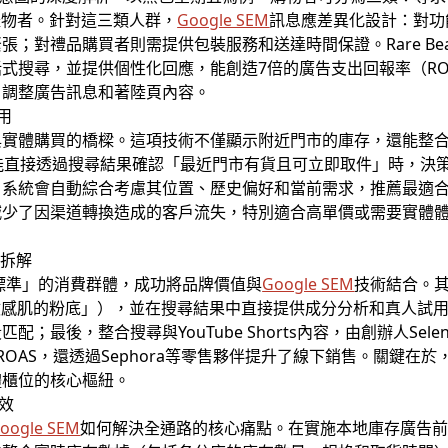
禮物者。針對這三類人群，
Google SEM
訊息應差異化設計：對功
；對禮品購買者則需提供包裝服務和送達時間保證。Rare Bea
式搜尋，並提供個性化回應，能創造7倍的廣告支出回報率（RO
）調整廣告訊息和著陸頁內容。
用
與實體購買的橋樑。這項技術不僅顯示附近門市的庫存，還能整
能直接透過搜尋結果確認「最近門市有貨且可立即取件」時，決策效
，系統會自動綜合考慮其位置、歷史偏好和當前需求，推薦最適
減少了因渠道轉換造成的客戶流失，特別適合高單價或需要實體
略拆解
明且高標準」的消費群體，成功將品牌價值與
Google SEM
技術結合。其
敏感肌的粉底」），並在搜尋結果中直接提供成分分析和真人試用
最後，整合搜尋與YouTube Shorts內容，由創辦人Sele
AS，還透過Sephora等零售夥伴提升了線下銷售。關鍵在於，Ra
體櫃位的核心樞紐。
成效
oogle SEM
如何解決全通路的核心痛點。在實施本地庫存廣告前，