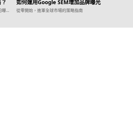
售？
如何運用Google SEM增加品牌曝光
的曝光
從零開始，進軍全球市場的策略指南
服務
產品
效益型Google廣告服務
Weber Web bu
效益型Meta廣告服務
TTO CDP 
LeadGeneration廣告服務
Leadbox 智
營銷網頁製作
YIS 內容營銷
智能素材優化
YME 對話營銷
© 2011–2026 Topkee Media. All rights reserved.