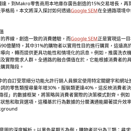
精準觸達，到Makro零售商用本地庫存廣告創造的15%交易增長，再
競爭格局。本文將深入探討如何透過
Google SEM
在全通路環境中
價值
下的界線，創造一致的消費體驗，而
Google SEM
正是實現這一目標
690億蘭特，其中31%的購物者以實用性目的進行購買，這遠高
扣導向，轉而提供更具功能性和情境化的訊息。例如，推廣洗衣
觸及實際需求人群。全通路的融合價值在於，它能根據消費者的
是購買階段。
Ads中的自訂受眾細分功能允許行銷人員鎖定使用特定關鍵字和網
詞的零售類搜尋量年增30%，服裝類更達40%，這反映消費者
換路徑」的數據框架，將策略與消費者實際的決策模式對齊。例
存狀態和取貨選項，這種基於行為數據的分層溝通能顯著提升效
意圖的深度解析。以黑色星期五為例，購物者可分為三類：尋求