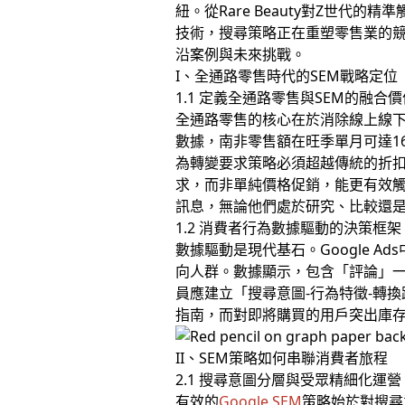
紐。從Rare Beauty對Z世代的
技術，搜尋策略正在重塑零售業的
沿案例與未來挑戰。
I、全通路零售時代的SEM戰略定位
1.1 定義全通路零售與SEM的融合
全通路零售的核心在於消除線上線
數據，南非零售額在旺季單月可達1
為轉變要求策略必須超越傳統的折
求，而非單純價格促銷，能更有效
訊息，無論他們處於研究、比較還
1.2 消費者行為數據驅動的決策框架
數據驅動是現代基石。Google 
向人群。數據顯示，包含「評論」一
員應建立「搜尋意圖-行為特徵-轉
指南，而對即將購買的用戶突出庫
II、SEM策略如何串聯消費者旅程
2.1 搜尋意圖分層與受眾精細化運營
有效的
Google SEM
策略始於對搜尋