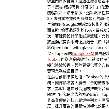
導至門市的挑戰。透過在搜尋廣告
了「搜尋-確認有貨-到店取件」的
關鍵訊息。結果顯示，這策略不僅
3.3 虛擬試穿技術對服飾類別的轉
早期採用Google虛擬試穿技術
而寬鬆T恤等品類則約15%。最成
次，著陸頁設計簡化試穿流程，允許
將虛擬試穿與限時優惠結合（如「試
IV、Topkee的
Google SEM
廣告服
Topkee
作為專業的數位行銷服務提
轉化追蹤設置、著陸頁優化等全方位
實現業務成長目標。
在廣告前期準備階段，Topkee
務。團隊熟悉各大廣告平台的審查
求，為客戶選擇最合適的推廣平台
關鍵字研究是廣告的核心環節，To
具商業價值的核心關鍵字列表。團
眾，提升廣告的相關性與轉化效果。