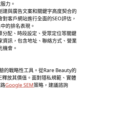
說服力。
會創建與廣告文案和關鍵字高度契合的
會對客戶網站進行全面的SEO評估，
果中的排名表現。
預算分配、時段設定、受眾定位等關鍵
商家資訊，包含地址、聯絡方式、營業
光機會。
戰略性工具。從Rare Beauty的
真正釋放其價值。面對隱私規範、實體
通路
Google SEM
策略，建議諮詢