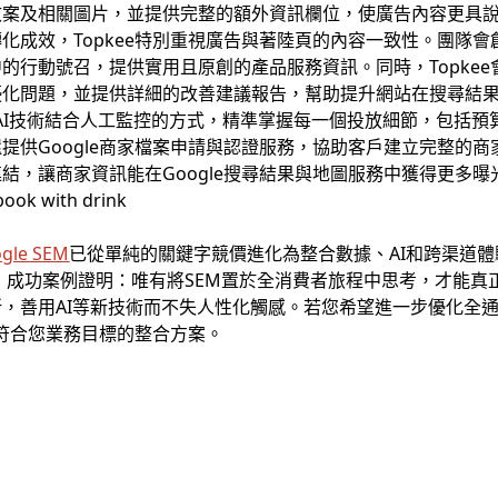
文案及相關圖片，並提供完整的額外資訊欄位，使廣告內容更具
化成效，Topkee特別重視廣告與著陸頁的內容一致性。團隊
的行動號召，提供實用且原創的產品服務資訊。同時，Topkee
優化問題，並提供詳細的改善建議報告，幫助提升網站在搜尋結
採用AI技術結合人工監控的方式，精準掌握每一個投放細節，包括
提供Google商家檔案申請與認證服務，協助客戶建立完整的
結，讓商家資訊能在Google搜尋結果與地圖服務中獲得更多曝
gle SEM
已從單純的關鍵字競價進化為整合數據、AI和跨渠道體驗的
易增長，成功案例證明：唯有將SEM置於全消費者旅程中思考，才能
，善用AI等新技術而不失人性化觸感。若您希望進一步優化全
造符合您業務目標的整合方案。