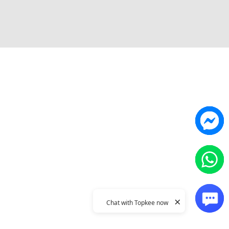
Topkee
ilder
關於我們
營銷歸因
聯絡我們
能獲客
Topkee動態
Topkee理念
隱私政策
×
Chat with Topkee now