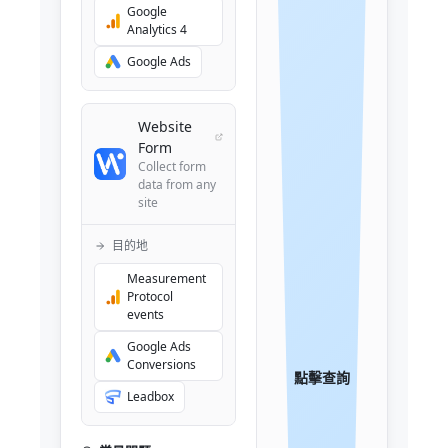
Google
Analytics 4
Google Ads
Website
Form
Collect form
data from any
site
目的地
Measurement
Protocol
events
Google Ads
Conversions
點擊查詢
Leadbox