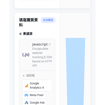
填寫購買資
有效購買
料
數據源
Javascript
Encapsulate
website
tracking JS SDK
based on HTTP
API
目的地
Google
Analytics 4
Meta Pixel
Google Ads